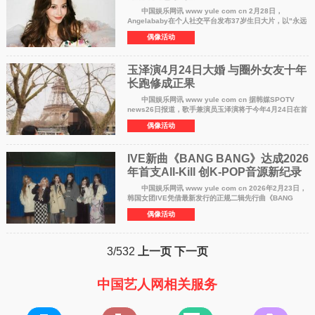
中国娱乐网讯 www yule com cn 2月28日，
Angelababy在个人社交平台发布37岁生日大片，以"永远
灵动，永远耀眼，永远被爱包围"为主题。大片中的她状态
偶像活动
极佳，展现出成熟魅力与灵动气质，整体风
玉泽演4月24日大婚 与圈外女友十年
长跑修成正果
中国娱乐网讯 www yule com cn 据韩媒SPOTV
news26日报道，歌手兼演员玉泽演将于今年4月24日在首
尔举行非公开婚礼，与交往十年的圈外女友正式结为夫
偶像活动
妻。女方比他小4岁，两人历经爱情长跑终
IVE新曲《BANG BANG》达成2026
年首支All-Kill 创K-POP音源新纪录
中国娱乐网讯 www yule com cn 2026年2月23日，
韩国女团IVE凭借最新发行的正规二辑先行曲《BANG
BANG》达成"实时All-Kill"（AK），包揽Melon、
偶像活动
Genie、Bugs、Flo等韩国五大主流音源榜实时一
3/532
上一页
下一页
中国艺人网相关服务