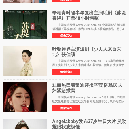
前被部分网友质疑涉及地域刻板印象
辛柏青时隔半年复出主演话剧《苏堤
春晓》开票48小时售罄
中国娱乐网讯 www yule com cn 中国国家话剧院原
创话剧《苏堤春晓》作为2026年演出季首部作品，将于4
月在上海上演。该剧由辛柏青时隔半年多复出领衔主演苏
偶像活动
东坡，此前演出已积累良好口碑。剧
叶璇跨界主演短剧《少夫人来自东
北》获佳绩
中国娱乐网讯 www yule com cn TVB花旦叶璇跨
界主演短剧《少夫人来自东北》获佳绩。她坦言接演源于
剧本扎实与团队专业，拍摄过程高效愉悦，与早年TVB高
偶像活动
强度但专注的氛围相似。叶璇认为短剧与
迪丽热巴滞留迪拜报平安 陈浩民夫
妇紧急撤离
中国娱乐网讯 www yule com cn 3月4日晚，内地当
红女星迪丽热巴通过社交平台向粉丝报平安，表示与团队
成员均已安全，相关事宜已由公司妥善处理。此前，其工
偶像活动
作室确认她因不可抗力因素无法如期
Angelababy发布37岁生日大片 灵动
耀眼状态极佳