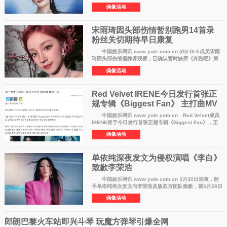
娜发文回应，称流程全都听节目组的调度和安排，之后还
偶像活动
会有更紧凑流畅的剪辑版。在直播时
宋雨琦因头部伤情暂别跑男14首录
粉丝关切期待早日康复
中国娱乐网讯 www yule com cn (G)I-DLE成员宋雨
琦因头部伤情需静养观察，已确认暂时缺席《奔跑吧》第
14季首轮录制，但节目组保留其回归可能，跑男团成员的
偶像活动
暖心互动引发广泛共情。 宋雨
Red Velvet IRENE今日发行首张正
规专辑《Biggest Fan》 主打曲MV
同步上线
中国娱乐网讯 www yule com cn Red Velvet成员
IRENE将于今日发行首张正规专辑《Biggest Fan》，正
式以SOLO歌手身份开启全新音乐篇章。 在前几日公
偶像活动
开的正规一辑主打曲《Biggest Fan》MV
单依纯深夜发文为侵权演唱《李白》
致歉李荣浩
中国娱乐网讯 www yule com cn 3月30日深夜，歌
手单依纯再次发文向李荣浩及版权方团队致歉，就3月28日
演唱会在未获得书面授权的情况下强行演唱《李白》一事
偶像活动
表达歉意。单依纯在道歉文中表示
郎朗巴黎火车站即兴斗琴 玩魔方弹琴引爆全网