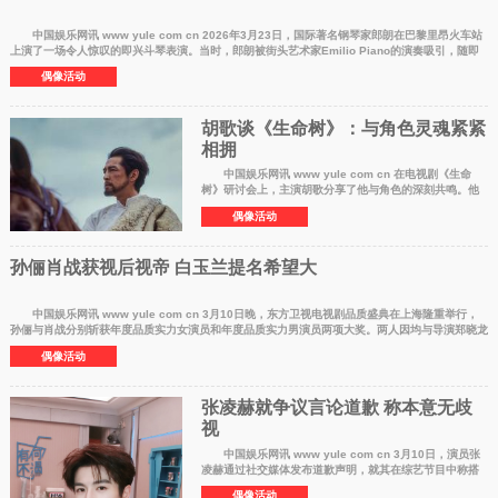
中国娱乐网讯 www yule com cn 2026年3月23日，国际著名钢琴家郎朗在巴黎里昂火车站
上演了一场令人惊叹的即兴斗琴表演。当时，郎朗被街头艺术家Emilio Piano的演奏吸引，随即
加入其中，两人
偶像活动
胡歌谈《生命树》：与角色灵魂紧紧
相拥
中国娱乐网讯 www yule com cn 在电视剧《生命
树》研讨会上，主演胡歌分享了他与角色的深刻共鸣。他
表示，在接到剧本的瞬间，便与剧中守护自然的英雄多
偶像活动
杰"灵魂紧紧相拥"。打动他的不仅是角色
孙俪肖战获视后视帝 白玉兰提名希望大
中国娱乐网讯 www yule com cn 3月10日晚，东方卫视电视剧品质盛典在上海隆重举行，
孙俪与肖战分别斩获年度品质实力女演员和年度品质实力男演员两项大奖。两人因均与导演郑晓龙
合作密切，被
偶像活动
张凌赫就争议言论道歉 称本意无歧
视
中国娱乐网讯 www yule com cn 3月10日，演员张
凌赫通过社交媒体发布道歉声明，就其在综艺节目中称搭
档画像"像出生在东南亚"的争议言论进行回应。该言论此
偶像活动