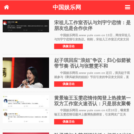
中国娱乐网
首页
新闻
女性
看电影
宋祖儿工作室否认与刘宇宁恋情：是
电视剧
演唱会
朋友也是合作伙伴
综艺节目
偶像活动
热周边
中国娱乐网讯 www yule com cn 13日，网传宋祖儿
与刘宇宁恋情引发热议。刚刚，宋祖儿工作室正式发文回
应：感谢大家的关心，网传的内容并不属实，是朋友也是
偶像活动
关系友好的合作伙伴，恳请大家不
赵子琪回应“浪姐”争议：归心似箭被
带节奏 否认与张慧雯不和
中国娱乐网讯 www yule com cn 近日，演员赵子琪
就参与《乘风破浪的姐姐》节目引发的争议发文回应，直
指有人故意带节奏，引导网友攻击她与其他姐姐。 赵
偶像活动
子琪表示，自己之所以在节目结束后
黄景瑜王玉雯恋情传闻登上热搜第一
双方工作室火速否认：只是朋友聚餐
中国娱乐网讯 www yule com cn 4月10日，曝黄景
瑜王玉雯恋情话题冲上微博热搜榜首，引发网友广泛关
注。据八卦媒体爆料，黄景瑜与王玉雯被拍到与好友聚餐
偶像活动
结束后先后出门，随后同车返回酒店，