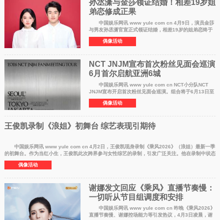
孙丞潇与金莎领证结婚！相差19岁姐
弟恋修成正果
中国娱乐网讯 www yule com cn 4月9日，演员金莎
与男友孙丞潇官宣正式领证结婚，相差19岁的姐弟恋终于
修成正果，引发网友热议。 金莎与孙丞潇因2023年参
偶像活动
与综艺《爱的修学旅行》而公开恋情
NCT JNJM宣布首次粉丝见面会巡演
6月首尔启航亚洲6城
中国娱乐网讯 www yule com cn NCT小分队NCT
JNJM宣布开启首次粉丝见面会巡演。组合将于6月13日至
14日以首尔站为起点，在亚洲6大城市展开《2026 NCT
偶像活动
JNJM FANMEETING TOUR DUALITY》，
王俊凯录制《浪姐》初舞台 综艺表现引期待
中国娱乐网讯 www yule com cn 4月2日，王俊凯现身录制《乘风2026》（浪姐）最新一季
的初舞台。作为当红小生，王俊凯此次跨界参与女性综艺的录制，引发广泛关注。他在录制中状态
轻松，与多位
偶像活动
谢娜发文回应《乘风》直播节奏慢：
一切听从节目组调度和安排
中国娱乐网讯 www yule com cn 昨晚《乘风2026》
直播节奏慢、谢娜控场能力等引发热议，4月3日凌晨，谢