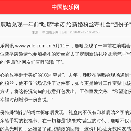
中国娱乐网
页
新闻
女性
看
鹿晗兑现一年前“吃席”承诺 给新婚粉丝寄礼盒“随份子”
视剧
演唱会
综艺节目
偶
来源： 中国娱乐网 日期：2026-05-12 10:20:55
周边
e.com.cn 5月11日，鹿晗兑现了一年前在演唱会上对粉丝的
位曾举牌邀请他参加婚礼的粉丝寄去了定制新婚礼物及亲笔手写
的“售后”让网友们直呼“破防了”。
的故事源于美好的“双向奔赴”。去年，鹿晗在演唱会现场遇到
的粉丝，他不仅当场记住了这件事，如今更是通过工作室贴心核
方式，将这份沉甸甸的心意打包发出。工作室发文称：“希望这
幸福时刻增添一份喜悦。”
特殊“随礼”的粉丝拆箱后发现，礼盒内不仅有印着鹿晗名字的
亲笔手写的祝福卡。在一切都是“快餐式”营业的时代，鹿晗不仅
的高光时刻，还准备了如此精致的回馈，这份用心让无数网友感