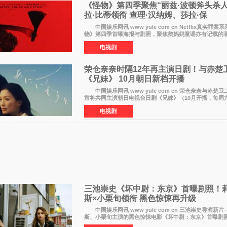
《怪物》第四季聚焦“丽兹·波顿斧头杀人
拉·比蒂领衔 查理·汉纳姆、莎拉·保
中国娱乐网讯 www yule com cn Netflix真实罪案系列剧集《怪
物》第四季首曝海报与剧照，聚焦鹅妈妈童谣亦有记载的
案——丽兹·波顿砍死生父与继母案。 本季由艾拉·比
电视剧
荣仓奈奈时隔12年再主演日剧！与赤楚
《兄妹》 10月朝日新档开播
中国娱乐网讯 www yule com cn 荣仓奈奈与赤楚卫二于8月3日官
宣将共同主演朝日电视台日剧《兄妹》（10月开播，每周六
出）。这也是荣仓奈奈继TBS剧集《为了N》之后，暌违1
电视剧
三池崇史《坏中尉：东京》首曝剧照！莉
斯×小栗旬领衔 黑色惊悚再升级
中国娱乐网讯 www yule com cn 三池崇史导演新片
斯、小栗旬主演的黑色惊悚电影《坏中尉：东京》首曝剧照
费拉拉&times;哈威·凯特尔的1992年《坏中尉》和沃纳·赫