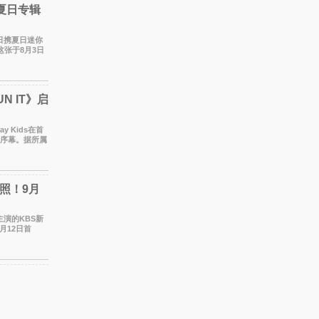
携夏日专辑
于今日携夏日迷你
这张于8月3日
们想着
N IT》启
y Kids在首
开序幕。据所属
月1至2日
照！9月
月12日首
出复杂而微