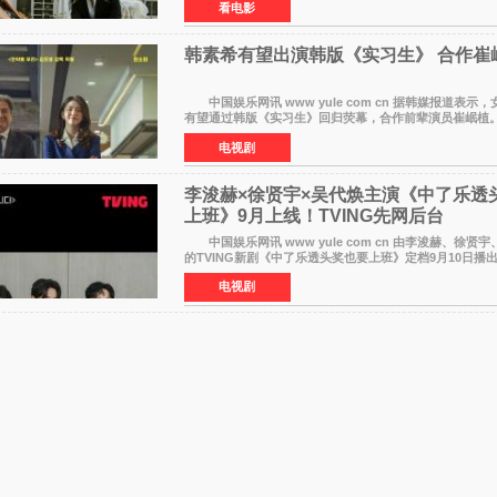
看电影
韩素希有望出演韩版《实习生》 合作崔
中国娱乐网讯 www yule com cn 据韩媒报道表示，女演员韩素希
有望通过韩版《实习生》回归荧幕，合作前辈演员崔岷
息表示，演员韩素希目前已经结束了电视剧《Y计划》的拍
电视剧
李浚赫×徐贤宇×吴代焕主演《中了乐透
上班》9月上线！TVING先网后台
中国娱乐网讯 www yule com cn 由李浚赫、徐贤
的TVING新剧《中了乐透头奖也要上班》定档9月10日播
14日起登陆tvN月火档，实现先网后台双平台播出模式
电视剧