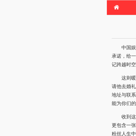
首
电
热
中国娱乐网讯 www.yul
承诺，给一
记跨越时空
这则暖心
请他去婚礼
地址与联系
能为你们的
收到这份
更包含一张
粉丝人生中