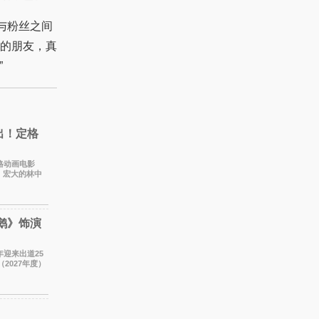
与粉丝之间
的朋友，真
”
出！定格
定格动画电影
、宏大的林中
 本片由特
鹅》饰演
年迎来出道25
2027年度）
饰演的生