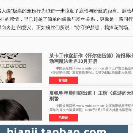
人缘”极高的宠粉行为也进一步拉近了鹿晗与粉丝的距离。鹿晗
挂的感情，早已超越了简单的偶像与粉丝关系，更像是一路同行
双向奔赴”的意义。正如粉丝们所说：“你守护梦想，我捧花到场。
莱卡工作室新作《怀尔德伍德》海报释
动画魔法世界10月开启
中国娱乐网讯 www yule com cn 莱卡工作室全新
《怀尔德伍德》发布首款海报，女孩为找回弟弟走入黑暗
魔法世界，一场关于勇气与亲情的奇幻冒险即将展开。
看电影
夏帆明年晨间剧出道！ 主演《巡游的天
刑警
中国娱乐网讯 www yule com cn 女演员夏帆将于明
周年的首次出演晨间剧。NHK于8月4日宣布她将出演明年（
上半期的晨间剧《巡游的天鹅》，饰演与女主角森田望智
电视剧