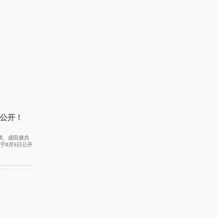
公开！
主演、成田凌共
于8月5日公开
该片创