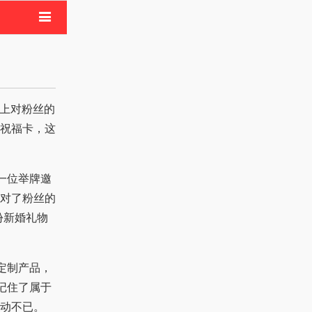
电影
像活动
祝福卡，这
一位举牌邀
对了粉丝的
份新婚礼物
定制产品，
记住了属于
动不已。