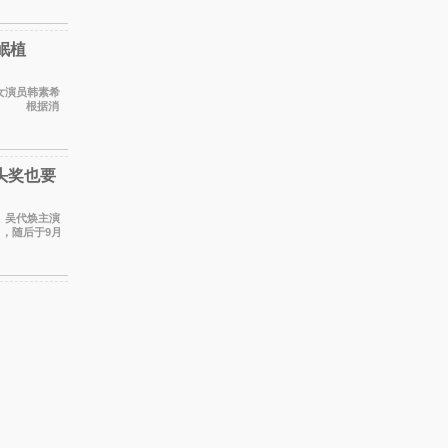
岷植
植。 根据消
摄工
头奖也要
宇、吴代焕主演
出，随后于9月
。 本剧改