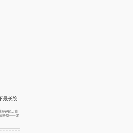
创下最长院
备受好评的历史
线放映期——该
日，如