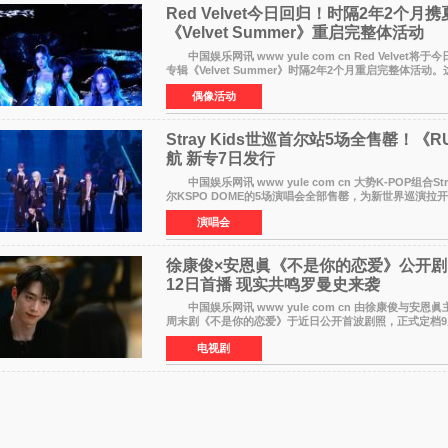
Red Velvet今日回归！时隔2年2个月
《Velvet Summer》重启完整体活动
中国娱乐网讯 www yule com cn Red Velvet将
专辑《Velvet Summer》时隔2年2个月重启完整体活动。
发行的专辑，主打柔和成熟氛围的夏日音乐，收录了成员
偶像活动
Stray Kids世巡首尔站5场全售罄！《RU
航 新专7日发行
中国娱乐网讯 www yule com cn 大势K-POP组合Stra
尔KSPO DOME的5场演唱会全部售罄，为新世界巡演拉
社JYP娱乐透露，Stray Kids于上月25至26日、29日及本
演唱会
徐康俊×安恩眞《不是你的恋爱》公开剧
12日首播 现实共鸣罗曼史来袭
中国娱乐网讯 www yule com cn 由徐康俊与安恩眞主演的KBS新
周末剧《不是你的恋爱》于近日公开首波剧照，正式定档9
播。 剧照中，徐康俊与安恩眞并肩而坐，眼神中流露
电视剧