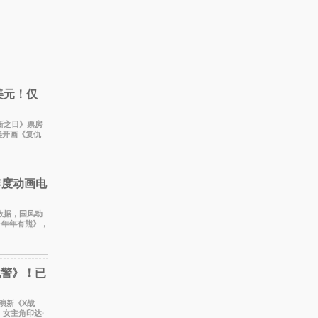
美元！仅
崭新之日》票房
美开画《复仇
调整后仍
年度动画电
时数据，国风动
·年年有熊》，
线以
战警》！已
出演新《X战
女主角印达·