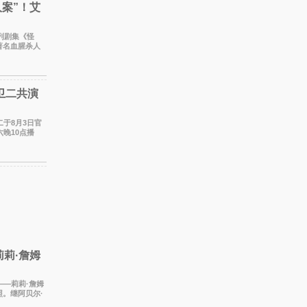
案”！艾
著名血腥杀人
蒂饰
卫二共演
晚10点播
2年再度担
莉·詹姆
——莉莉·詹姆
。继阿贝尔·