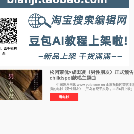
松冈茉优×成田凌《男性朋友》正式预告
chilldspot献唱主题曲​
中国娱乐网讯 www yule com cn 由演员松冈茉优
演的电影《男性朋友》（三岛有纪子执导，11月6日上映）
正式视觉图与正式预告片。同时，三人乐队chilldspot为
看电影