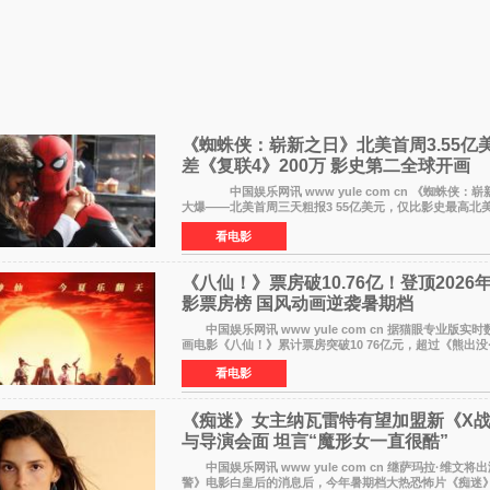
《蜘蛛侠：崭新之日》北美首周3.55亿
差《复联4》200万 影史第二全球开画
中国娱乐网讯 www yule com cn 《蜘蛛侠：
大爆——北美首周三天粗报3 55亿美元，仅比影史最高北
者联盟4：终局之战》的3 571亿美元少200万出头，精报
看电影
《八仙！》票房破10.76亿！登顶2026
影票房榜 国风动画逆袭暑期档
中国娱乐网讯 www yule com cn 据猫眼专业版实
画电影《八仙！》累计票房突破10 76亿元，超过《熊出没
暂列2026年度动画影片票房榜冠军。该片自暑期档登陆院
看电影
《痴迷》女主纳瓦雷特有望加盟新《X
与导演会面 坦言“魔形女一直很酷”
中国娱乐网讯 www yule com cn 继萨玛拉·维文将
警》电影白皇后的消息后，今年暑期档大热恐怖片《痴迷》