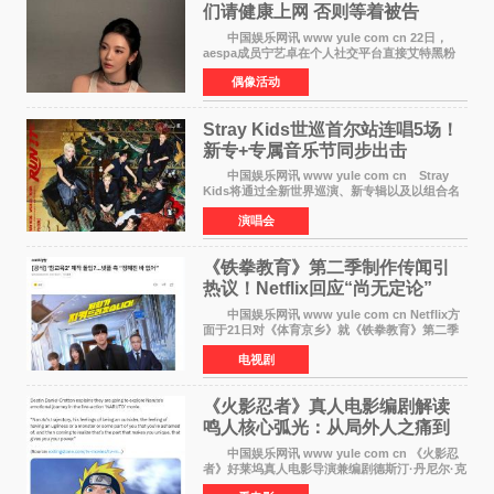
们​请健康上网 否则等着被告
中国娱乐网讯 www yule com cn 22日，
aespa成员宁艺卓在个人社交平台直接艾特黑粉
账号，正面喊话回应长期以来的恶意攻击，引发
偶像活动
广泛关注。 宁艺卓在文中表示，自己早已注
意到部分网友持续
Stray Kids世巡首尔站连唱5场！
新专+专属音乐节同步出击
中国娱乐网讯 www yule com cn Stray
Kids将通过全新世界巡演、新专辑以及以组合名
义打造的专属音乐节等一系列全球活动，开启事
演唱会
业发展的全新篇章。 Stray Kids将于7月25日
至26日、29日
《铁拳教育》第二季制作传闻引
热议！Netflix回应“尚无定论”
中国娱乐网讯 www yule com cn Netflix方
面于21日对《体育京乡》就《铁拳教育》第二季
制作传闻划清界限，表示尚无定论。然而，业界
电视剧
却有传闻称已就《铁拳教育》第二季的制作展开
了讨论——《
《火影忍者》真人电影编剧解读
鸣人核心弧光：从局外人之痛到
自我觉醒
中国娱乐网讯 www yule com cn 《火影忍
者》好莱坞真人电影导演兼编剧德斯汀·丹尼尔·克
雷顿近日在采访中分享了对主角鸣人成长弧光的