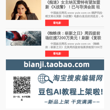
《痴迷》女主纳瓦雷特有望加盟
新《X战警》！已与导演会面 坦
言“魔形女一直很酷”
中国娱乐网讯 www yule com cn 继萨玛拉·
维文将出演新《X战警》电影白皇后的消息后，今
年暑期档大热恐怖片《痴迷》女主角印达·纳瓦雷
看电影
特也有望加盟这部备受瞩目的漫威新作——目前
还处于有
《蜘蛛侠：崭新之日》周四提前
场狂揽7200万美元！刷新《复联
4》保持影史纪录
中国娱乐网讯 www yule com cn 《蜘蛛
侠：崭新之日》北美周四提前场票房粗报7200万
美元，创下影史单片北美提前场票房新纪录——
看电影
此前该纪录由《复仇者联盟4：终局之战》的6000
万美元保持，本