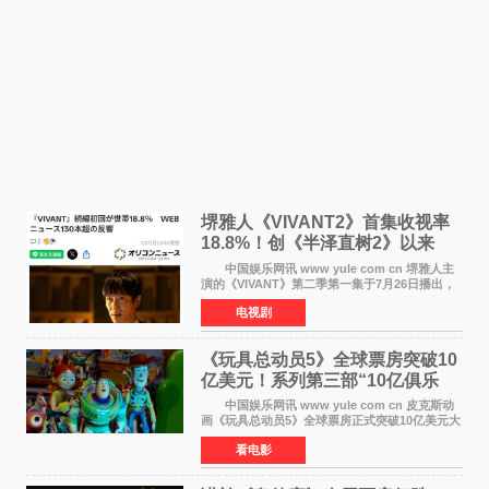
堺雅人《VIVANT2》首集收视率
18.8%！创《半泽直树2》以来
TBS周日剧场最高开局
中国娱乐网讯 www yule com cn 堺雅人主
演的《VIVANT》第二季第一集于7月26日播出，
首集收视率高达18 8%，成为自2020年《半泽直
电视剧
树2》首集22%以来，TBS周日剧场最高开播收视
纪录。 考虑到
《玩具总动员5》全球票房突破10
亿美元！系列第三部“10亿俱乐
部”达成
中国娱乐网讯 www yule com cn 皮克斯动
画《玩具总动员5》全球票房正式突破10亿美元大
关。截至上周末，该片全球累计票房已达10 22亿
看电影
美元，其中北美市场贡献4 48亿美元，中国内地
票房达2 82