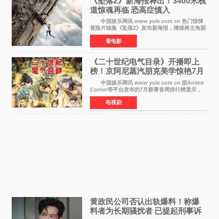
《坠落2》新海报释出！3400米栈
道惊魂再临 恐高症慎入
中国娱乐网讯 www yule com cn 热门惊悚
冒险片续集《坠落2》发布新海报，继续将主角困
于绝境高处——这一次，是摇摇欲坠的徒步栈
看电影
道。该片将于今年9月2日北美上映，恐高症患者
请提前做好心理
《二十世纪电气目录》开播即上
榜！京阿尼蒸汽朋克美学惊艳7月
新番季
中国娱乐网讯 www yule com cn 据Anime
Corner等平台发布的7月新番首周排行榜显示，
由京都动画制作的《二十世纪电气目录》在多个
电视剧
榜单中表现亮眼，位列AniLab全球TOP10第十
名。该剧改编自结
黄政民公司否认出轨爆料！称爆
料者为长期骚扰者 已提起刑事诉