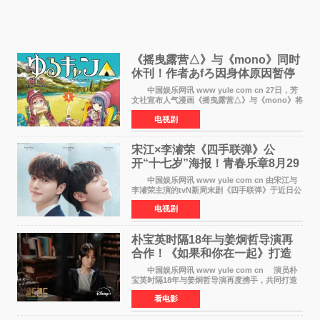
《摇曳露营△》与《mono》同时
休刊！作者あfろ因身体原因暂停
双连载
中国娱乐网讯 www yule com cn 27日，芳
文社宣布人气漫画《摇曳露营△》与《mono》将
暂停连载一段时间，原因是漫画家あfろ身体状况
电视剧
不佳。 编辑部表示：一直承蒙各位对
《mono》的喜爱，
宋江×李濬荣《四手联弹》公
开“十七岁”海报！青春乐章8月29
日奏响
中国娱乐网讯 www yule com cn 由宋江与
李濬荣主演的tvN新周末剧《四手联弹》于近日公
开十七岁版海报，以充满青春气息的画面再度点
电视剧
燃观众期待。 海报中，宋江与李濬荣并肩站
在音乐教室的
朴宝英时隔18年与姜炯哲导演再
合作！《如果和你在一起》打造
奇幻浪漫喜剧
中国娱乐网讯 www yule com cn 演员朴
宝英时隔18年与姜炯哲导演再度携手，共同打造
备受期待的浪漫喜剧新作《如果和你在一起》
看电影
（暂定名）。据OSEN报道，朴宝英将出演该片
女主角，自2008年《