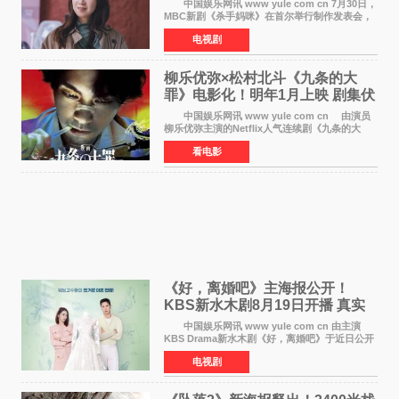
中国娱乐网讯 www yule com cn 7月30日，
MBC新剧《杀手妈咪》在首尔举行制作发表会，
主演孔晓振、郑准元、李相二、无真星、崔宇
电视剧
成、李银泉等人一同出席，为新剧宣传造势。这
是孔晓振继《毛骨
柳乐优弥×松村北斗《九条的大
罪》电影化！明年1月上映 剧集伏
笔将全面揭晓
中国娱乐网讯 www yule com cn 由演员
柳乐优弥主演的Netflix人气连续剧《九条的大
罪》正式宣布改编为电影，将于明年1月8日全国
看电影
上映。柳乐优弥与SixTONES松村北斗再度联
手，为观众带来这部
《好，离婚吧》主海报公开！
KBS新水木剧8月19日开播 真实
离婚体验记来袭
中国娱乐网讯 www yule com cn 由主演
KBS Drama新水木剧《好，离婚吧》于近日公开
主海报，正式进入开播倒计时。 海报中，男
电视剧
女主角背对背站立，各自望向不同方向，中央的
空白与冷漠的表情