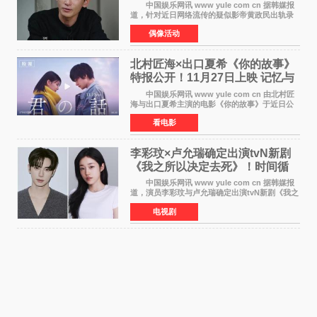
讼
中国娱乐网讯 www yule com cn 据韩媒报
道，针对近日网络流传的疑似影帝黄政民出轨录
音及短信爆料，黄政民所属经纪公司于今日正式
偶像活动
发表声明，明确否认相关传闻。 公司表示，
爆料者是一名长
北村匠海×出口夏希《你的故事》
特报公开！11月27日上映 记忆与
初恋的奇幻交织
中国娱乐网讯 www yule com cn 由北村匠
海与出口夏希主演的电影《你的故事》于近日公
开特报影像，正式定档11月27日上映。 本片
看电影
改编自三秋缒同名小说，编剧由曾执笔《孤独摇
滚！》的吉田惠
李彩玟×卢允瑞确定出演tvN新剧
《我之所以决定去死》！时间循
环青春爱情来袭
中国娱乐网讯 www yule com cn 据韩媒报
道，演员李彩玟与卢允瑞确定出演tvN新剧《我之
所以决定去死》，分别担任男女主角。该剧预计
电视剧
将于明年播出，引发观众期待。 本剧改编自
NAVER同名人气