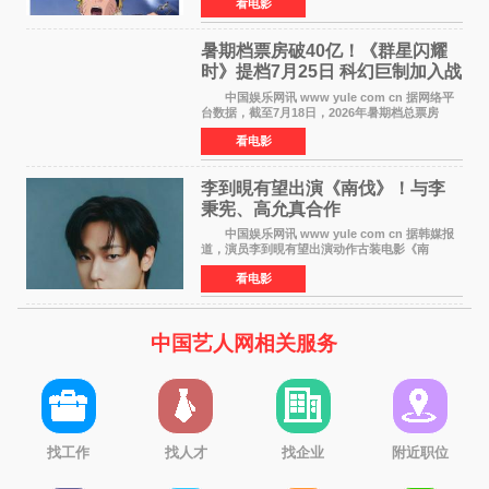
看电影
理解，透露电影将深入探索鸣人作为局外人的情
感历程。
暑期档票房破40亿！《群星闪耀
时》提档7月25日 科幻巨制加入战
局
中国娱乐网讯 www yule com cn 据网络平
台数据，截至7月18日，2026年暑期档总票房
（含预售）已正式突破40亿元大关，年度总票房
看电影
也随之逼近197亿元。超百部中外佳片同台竞技，
点燃了盛夏的电
李到晛有望出演《南伐》！与李
秉宪、高允真合作
中国娱乐网讯 www yule com cn 据韩媒报
道，演员李到晛有望出演动作古装电影《南
伐》，与李秉宪、高允真合作，引发关注。
看电影
该片为动作古装片，讲述朝鲜初期，为了解救被
倭寇绑走的俘虏，9
中国艺人网相关服务
找工作
找人才
找企业
附近职位