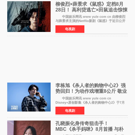
柳俊烈×薛景求《鼠惑》定档8月
28日！ 高利贷逃亡×田鼠追击惊悚
来袭
中国娱乐网讯 www yule com cn 由柳俊烈
与薛景求主演的Netflix新剧《鼠惑》于近日公开
主海报，正式定档8月28日上线。 海报中，柳
电视剧
俊烈与薛景求背对背站立，各自朝向相反方向，
幽暗的色调与
李栋旭《杀人者的购物中心2》强
势回归！为动作戏增重8公斤 敬业
获赞
中国娱乐网讯 www yule com cn
Disney+原创影集《杀人者的购物中心2》于7月
22日正式上线，由男神李栋旭主演的郑进湾以2 0
电视剧
完全体强势回归。该剧第一季曾被《纽约时报》
评选为全球最佳影集之一
孔晓振化身传奇狙击手！
MBC《杀手妈咪》8月首播 与朴
恩斌展开收视对决