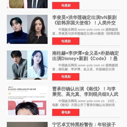
角，与南柱赫合作，引发高度关注。 韩素希
电视剧
在剧中饰演能够看到过去的女人洪莎朗一角，因
初恋的意外
李俊昊×洪华莲确定出演tvN新剧
《驻韩异国大使馆》！人类外交
官与“龙”大使的奇幻
中国娱乐网讯 www yule com cn 据韩媒报
道，李俊昊与洪华莲确定出演tvN新剧《驻韩异国
大使馆》，分别担任男女主角，引发期待。
电视剧
该剧讲述了一位因管理驻韩异国大使馆（负责管
理居住在大韩
南柱赫×李伊潭×金义圣×朴勋确定
出演Disney+新剧《Code》！悬
疑犯罪惊悚明年上线
中国娱乐网讯 www yule com cn 据韩媒报
道，南柱赫、李伊潭、金义圣、朴勋确定出演
Disney+新剧《Code》，该剧预计将于明年播
电视剧
出，引发高度关注。 本剧改编自同名人气台
剧，讲述了一位往来
曹承衍确认出演《南伐》！与李
秉宪、高允真、李到晛共组9人武
士团
中国娱乐网讯 www yule com cn 23日，
电影《南伐》方面公开了曹承衍确认出演的消
息。通过歌手活动展现出独特色彩的曹承衍将在
看电影
片中饰演拥有出色弓箭技术的弓箭手，他将在这
一历史动作大片中展
宁艺卓艾特黑粉警告：年轻孩子