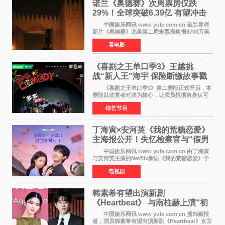
诺兰《奥德赛》次周票房仅跌
29%！全球突破6.39亿 有望冲击
13亿成诺兰最卖座电影
中国娱乐网讯 www yule com cn 诺兰导演
新片《奥德赛》北美第二周末票房粗报8700万美
元（周五至周日：2600万&rarr;3460万
看电影
&rarr;2640万），较首周1 24亿美元仅下跌29
6%，走势极为强劲，远超
《喜剧之王单口季3》王越挑
战“新人王”海宇 保险断缴故事戳
中生活痛点
《喜剧之王单口季3》第二赛段正式开启，本
赛段以欣赏者对决为核心，让演员根据自身认可
选择对手，在作品碰撞中完成一次喜剧创作者之
综艺节目
间的交流。这里有实力相当的正面对抗，也有老
朋友、老对手之
丁海寅×安河英《我的荒糖恋爱》
主海报公开！失忆检察官与“假男
友”同居罗曼史来
中国娱乐网讯 www yule com cn 由丁海寅
与安河英主演的Netflix新剧《我的荒糖恋爱》于
近日公开主海报，正式进入开播倒计时。 海
电视剧
报中，两人并肩站在充满怀旧气息的九津麦芽村
街道上，丁
韩素希有望出演新剧
《Heartbeat》 与南柱赫上演“初
恋归来”奇幻罗曼史
中国娱乐网讯 www yule com cn 据韩媒报
道，演员韩素希有望出演新剧《Heartbeat》女主