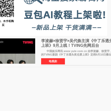
李浚赫×徐贤宇×吴代焕主演《中了乐透
上班》9月上线！TVING先网后台
中国娱乐网讯 www yule com cn 由李浚赫、徐贤
的TVING新剧《中了乐透头奖也要上班》定档9月10日播
14日起登陆tvN月火档，实现先网后台双平台播出模式
电视剧