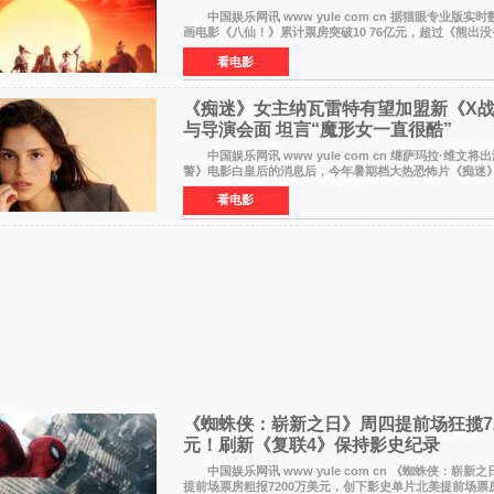
中国娱乐网讯 www yule com cn 据猫眼专业版实
画电影《八仙！》累计票房突破10 76亿元，超过《熊出没
暂列2026年度动画影片票房榜冠军。该片自暑期档登陆院
看电影
《痴迷》女主纳瓦雷特有望加盟新《X
与导演会面 坦言“魔形女一直很酷”
中国娱乐网讯 www yule com cn 继萨玛拉·维文将
警》电影白皇后的消息后，今年暑期档大热恐怖片《痴迷》
纳瓦雷特也有望加盟这部备受瞩目的漫威新作——目前还
看电影
《蜘蛛侠：崭新之日》周四提前场狂揽72
元！刷新《复联4》保持影史纪录
中国娱乐网讯 www yule com cn 《蜘蛛侠：崭新
提前场票房粗报7200万美元，创下影史单片北美提前场票