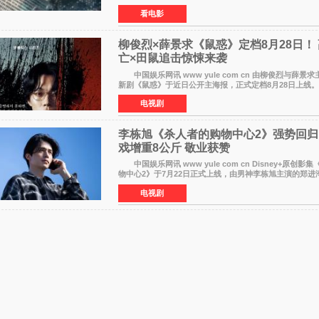
此前该纪录由《复仇者联盟4：终局之战》的6000万美元
看电影
柳俊烈×薛景求《鼠惑》定档8月28日！
亡×田鼠追击惊悚来袭
中国娱乐网讯 www yule com cn 由柳俊烈与薛景求主演
新剧《鼠惑》于近日公开主海报，正式定档8月28日上
柳俊烈与薛景求背对背站立，各自朝向相反方向，幽暗的
电视剧
李栋旭《杀人者的购物中心2》强势回归
戏增重8公斤 敬业获赞
中国娱乐网讯 www yule com cn Disney+原创影
物中心2》于7月22日正式上线，由男神李栋旭主演的郑进湾
强势回归。该剧第一季曾被《纽约时报》评选为全球最佳
电视剧