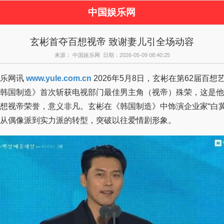
中国娱乐网
页
新闻
女性
看
玄彬首夺百想视帝 致谢妻儿引全场动容
视剧
演唱会
综艺节目
偶
来源： 中国娱乐网 日期：2026-05-09 08:40:25
周边
乐网讯
www.yule.com.cn
2026年5月8日，玄彬在第62届百想艺术大赏凭
韩国制造》首次斩获电视部门最佳男主角（视帝）殊荣，这是他
想视帝荣誉，意义非凡。玄彬在《韩国制造》中饰演企业家“白冀
从偶像派到实力派的转型，突破以往爱情剧形象。