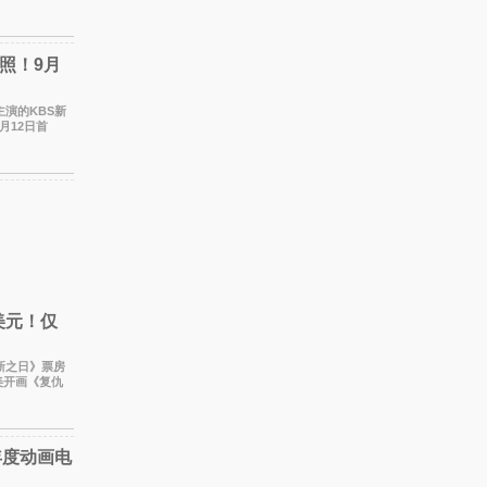
月1至2日
照！9月
月12日首
出复杂而微
美元！仅
崭新之日》票房
美开画《复仇
调整后仍
年度动画电