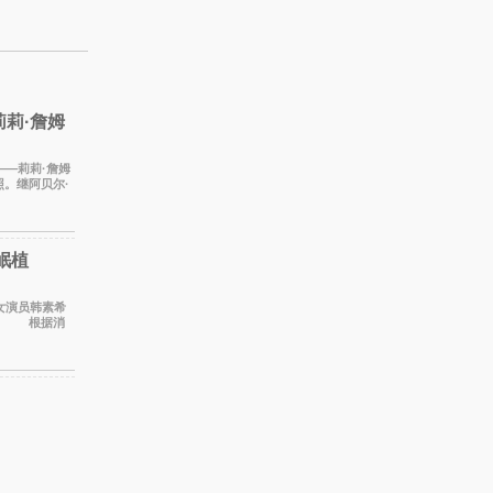
莉·詹姆
——莉莉·詹姆
。继阿贝尔·
岷植
植。 根据消
摄工