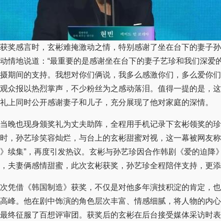
奖感言时，玄彬难掩激动之情，特别感谢了坐在台下的妻子孙
动情地说道：“最重要的是感谢坐在台下的妻子艺珍和我们深爱
摄期间的支持。我想对你们俩说，我多么感激你们，多么爱你们
观众报以热烈掌声，不少粉丝为之感动落泪。值得一提的是，这
礼上同时公开感谢妻子和儿子，充分展现了他对家庭的深情。
晚也现身颁奖礼为丈夫助阵，全程用手机记录下玄彬领奖的珍
时，孙艺珍笑容灿烂，与台上的玄彬甜蜜对视，这一幕被网友称
》续集”，再度引发热议。玄彬与孙艺珍因合作韩剧《爱的迫降
，夫妻俩感情甜蜜，此次玄彬获奖，孙艺珍全程陪伴支持，更添
凭借《韩国制造》获奖，不仅是对他多年演技积淀的肯定，也
高峰。他在剧中饰演的角色层次丰富、情感细腻，将人物的内心
最终征服了百想评审团。获奖后的玄彬在后台接受媒体采访时表