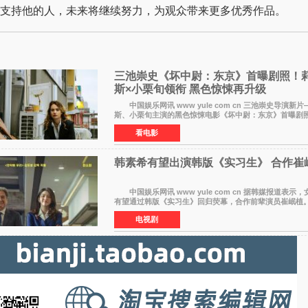
支持他的人，未来将继续努力，为观众带来更多优秀作品。
三池崇史《坏中尉：东京》首曝剧照！莉
斯×小栗旬领衔 黑色惊悚再升级
中国娱乐网讯 www yule com cn 三池崇史导演新片
斯、小栗旬主演的黑色惊悚电影《坏中尉：东京》首曝剧照
费拉拉&times;哈威·凯特尔的1992年《坏中尉》和沃纳·赫
看电影
韩素希有望出演韩版《实习生》 合作崔
中国娱乐网讯 www yule com cn 据韩媒报道表示，女演员韩素希
有望通过韩版《实习生》回归荧幕，合作前辈演员崔岷
息表示，演员韩素希目前已经结束了电视剧《Y计划》的拍
电视剧