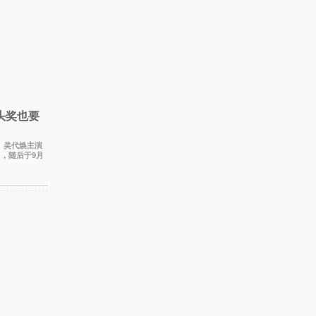
头奖也要
宇、吴代焕主演
出，随后于9月
。 本剧改