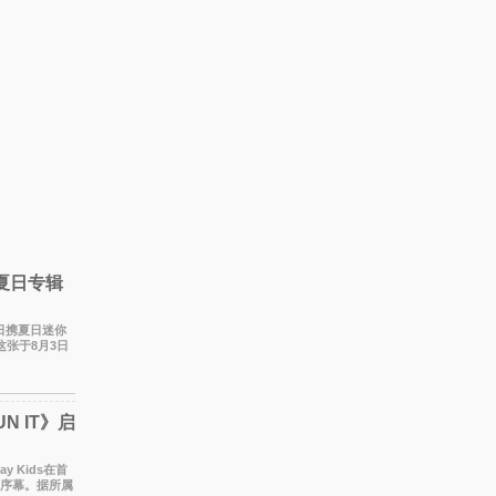
携夏日专辑
于今日携夏日迷你
这张于8月3日
们想着
N IT》启
y Kids在首
开序幕。据所属