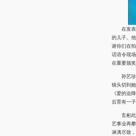
在发表获
的儿子。他
谢你们在拍
话语令现场
在重要颁奖
孙艺珍当
镜头切到她
《爱的迫降
后育有一子
玄彬此次
艺事业再攀
淋漓尽致，