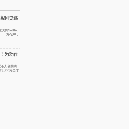
保持，本
 高利贷逃
的Netflix
线。 海报中，
色调与
！为动作
集《杀人者的购
以2 0完全体
影集之一