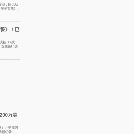
时数据，国风动
·年年有熊》，
线以
战警》！已
出演新《X战
女主角印达·
处于有
00万美
之日》北美周四
房新纪录——