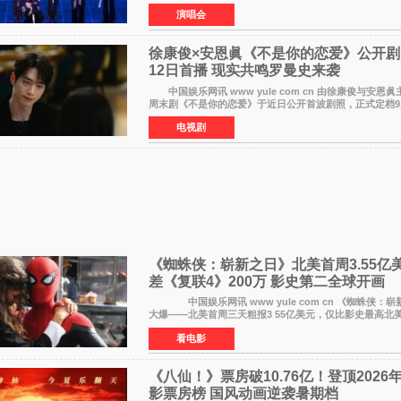
社JYP娱乐透露，Stray Kids于上月25至26日、29日及本
演唱会
徐康俊×安恩眞《不是你的恋爱》公开剧
12日首播 现实共鸣罗曼史来袭
中国娱乐网讯 www yule com cn 由徐康俊与安恩眞主演的KBS新
周末剧《不是你的恋爱》于近日公开首波剧照，正式定档9
播。 剧照中，徐康俊与安恩眞并肩而坐，眼神中流露
电视剧
《蜘蛛侠：崭新之日》北美首周3.55亿
差《复联4》200万 影史第二全球开画
中国娱乐网讯 www yule com cn 《蜘蛛侠：
大爆——北美首周三天粗报3 55亿美元，仅比影史最高北
者联盟4：终局之战》的3 571亿美元少200万出头，精报
看电影
《八仙！》票房破10.76亿！登顶2026
影票房榜 国风动画逆袭暑期档