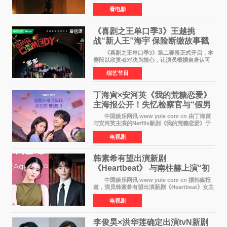
元（周五至周日：2600万&rarr;3460万
看电影
&rarr;2640万），较首周1 24亿美元仅下跌29
6%，走势极为强劲，远超
《喜剧之王单口季3》王越挑
战“新人王”海宇 保险断缴故事戳
中生活痛点
《喜剧之王单口季3》第二赛段正式开启，本
赛段以欣赏者对决为核心，让演员根据自身认可
选择对手，在作品碰撞中完成一次喜剧创作者之
综艺节目
间的交流。这里有实力相当的正面对抗，也有老
朋友、老对手之
丁海寅×安河英《我的荒糖恋爱》
主海报公开！失忆检察官与“假男
友”同居罗曼史来
中国娱乐网讯 www yule com cn 由丁海寅
与安河英主演的Netflix新剧《我的荒糖恋爱》于
近日公开主海报，正式进入开播倒计时。 海
电视剧
报中，两人并肩站在充满怀旧气息的九津麦芽村
街道上，丁
韩素希有望出演新剧
《Heartbeat》 与南柱赫上演“初
恋归来”奇幻罗曼史
中国娱乐网讯 www yule com cn 据韩媒报
道，演员韩素希有望出演新剧《Heartbeat》女主
角，与南柱赫合作，引发高度关注。 韩素希
电视剧
在剧中饰演能够看到过去的女人洪莎朗一角，因
初恋的意外
李俊昊×洪华莲确定出演tvN新剧