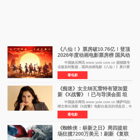
《八仙！》票房破10.76亿！登顶
2026年度动画电影票房榜 国风动
画逆袭暑期档
中国娱乐网讯 www yule com cn 据猫眼专
业版实时数据，国风动画电影《八仙！》累计票
房突破10 76亿元，超过《熊出没·年年有熊》，
看电影
暂列2026年度动画影片票房榜冠军。该片自暑期
档登陆院线以
《痴迷》女主纳瓦雷特有望加盟
新《X战警》！已与导演会面 坦
言“魔形女一直很酷”
中国娱乐网讯 www yule com cn 继萨玛拉·
维文将出演新《X战警》电影白皇后的消息后，今
年暑期档大热恐怖片《痴迷》女主角印达·纳瓦雷
看电影
特也有望加盟这部备受瞩目的漫威新作——目前
还处于有
《蜘蛛侠：崭新之日》周四提前
场狂揽7200万美元！刷新《复联
4》保持影史纪录