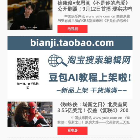
徐康俊×安恩眞《不是你的恋爱》
公开剧照！9月12日首播 现实共鸣
罗曼史来袭
中国娱乐网讯 www yule com cn 由徐康俊
与安恩眞主演的KBS新周末剧《不是你的恋爱》
于近日公开首波剧照，正式定档9月12日首
电视剧
播。 剧照中，徐康俊与安恩眞并肩而坐，眼
神中流露出复杂而微
《蜘蛛侠：崭新之日》北美首周
3.55亿美元！仅差《复联4》200
万 影史第二全球开画
中国娱乐网讯 www yule com cn 《蜘
蛛侠：崭新之日》票房大爆——北美首周三天粗
报3 55亿美元，仅比影史最高北美开画《复仇者
看电影
联盟4：终局之战》的3 571亿美元少200万出头，
精报调整后仍