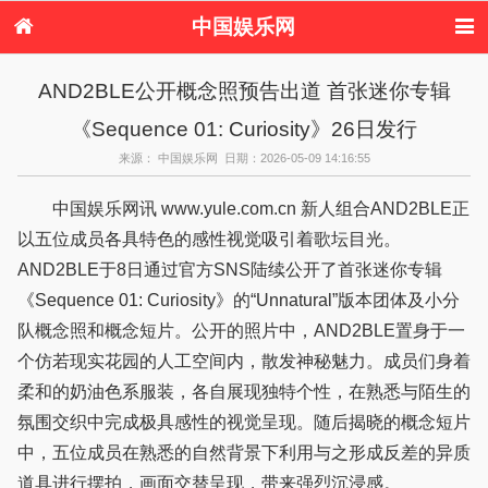
中国娱乐网
首页
新闻
女性
看电影
AND2BLE公开概念照预告出道 首张迷你专辑
电视剧
演唱会
综艺节目
偶像活动
《Sequence 01: Curiosity》26日发行
热周边
来源： 中国娱乐网 日期：2026-05-09 14:16:55
中国娱乐网讯 www.yule.com.cn 新人组合AND2BLE正
以五位成员各具特色的感性视觉吸引着歌坛目光。
AND2BLE于8日通过官方SNS陆续公开了首张迷你专辑
《Sequence 01: Curiosity》的“Unnatural”版本团体及小分
队概念照和概念短片。公开的照片中，AND2BLE置身于一
个仿若现实花园的人工空间内，散发神秘魅力。成员们身着
柔和的奶油色系服装，各自展现独特个性，在熟悉与陌生的
氛围交织中完成极具感性的视觉呈现。随后揭晓的概念短片
中，五位成员在熟悉的自然背景下利用与之形成反差的异质
道具进行摆拍，画面交替呈现，带来强烈沉浸感。