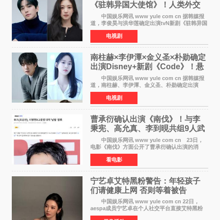
《驻韩异国大使馆》！人类外交
官与“龙”大使的奇幻
中国娱乐网讯 www yule com cn 据韩媒报
道，李俊昊与洪华莲确定出演tvN新剧《驻韩异国
大使馆》，分别担任男女主角，引发期待。
电视剧
该剧讲述了一位因管理驻韩异国大使馆（负责管
理居住在大韩
南柱赫×李伊潭×金义圣×朴勋确定
出演Disney+新剧《Code》！悬
疑犯罪惊悚明年上线
中国娱乐网讯 www yule com cn 据韩媒报
道，南柱赫、李伊潭、金义圣、朴勋确定出演
Disney+新剧《Code》，该剧预计将于明年播
电视剧
出，引发高度关注。 本剧改编自同名人气台
剧，讲述了一位往来
曹承衍确认出演《南伐》！与李
秉宪、高允真、李到晛共组9人武
士团
中国娱乐网讯 www yule com cn 23日，
电影《南伐》方面公开了曹承衍确认出演的消
息。通过歌手活动展现出独特色彩的曹承衍将在
看电影
片中饰演拥有出色弓箭技术的弓箭手，他将在这
一历史动作大片中展
宁艺卓艾特黑粉警告：年轻孩子
们​请健康上网 否则等着被告
中国娱乐网讯 www yule com cn 22日，
aespa成员宁艺卓在个人社交平台直接艾特黑粉
账号，正面喊话回应长期以来的恶意攻击，引发