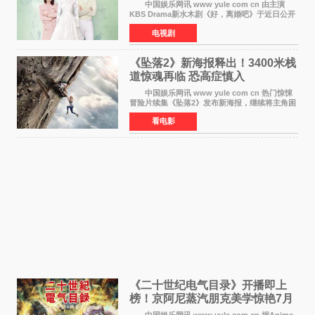
离婚体验记来袭
中国娱乐网讯 www yule com cn 由主演
KBS Drama新水木剧《好，离婚吧》于近日公开
主海报，正式进入开播倒计时。 海报中，男
电视剧
女主角背对背站立，各自望向不同方向，中央的
空白与冷漠的表情
《坠落2》新海报释出！3400米栈
道惊魂再临 恐高症慎入
中国娱乐网讯 www yule com cn 热门惊悚
冒险片续集《坠落2》发布新海报，继续将主角困
于绝境高处——这一次，是摇摇欲坠的徒步栈
看电影
道。该片将于今年9月2日北美上映，恐高症患者
请提前做好心理
《二十世纪电气目录》开播即上
榜！京阿尼蒸汽朋克美学惊艳7月
新番季
中国娱乐网讯 www yule com cn 据Anime