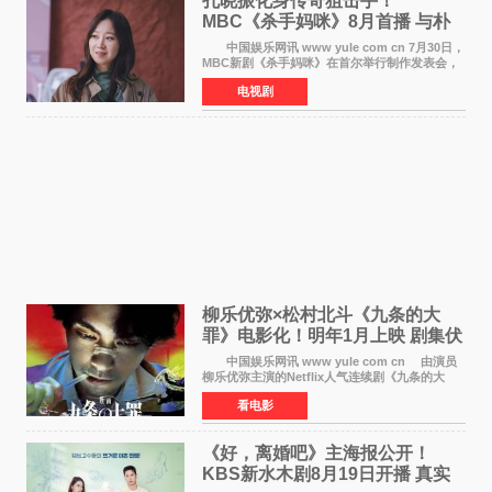
孔晓振化身传奇狙击手！
MBC《杀手妈咪》8月首播 与朴
恩斌展开收视对决
中国娱乐网讯 www yule com cn 7月30日，
MBC新剧《杀手妈咪》在首尔举行制作发表会，
主演孔晓振、郑准元、李相二、无真星、崔宇
电视剧
成、李银泉等人一同出席，为新剧宣传造势。这
是孔晓振继《毛骨
柳乐优弥×松村北斗《九条的大
罪》电影化！明年1月上映 剧集伏
笔将全面揭晓
中国娱乐网讯 www yule com cn 由演员
柳乐优弥主演的Netflix人气连续剧《九条的大
罪》正式宣布改编为电影，将于明年1月8日全国
看电影
上映。柳乐优弥与SixTONES松村北斗再度联
手，为观众带来这部
《好，离婚吧》主海报公开！
KBS新水木剧8月19日开播 真实