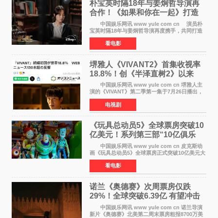
朴宝英时隔18年与姜炯哲导演再
合作！《如果和你在一起》打造
奇幻浪漫喜剧
中国娱乐网讯 www yule com cn 演员朴
宝英时隔18年与姜炯哲导演再度携手，共同打造
备受期待的浪漫喜剧新作《如果和你在一起》
看电影
（暂定名）。据OSEN报道，朴宝英将出演该片
女主角，自2008年《
堺雅人《VIVANT2》首集收视率
18.8%！创《半泽直树2》以来
TBS周日剧场最高开局
中国娱乐网讯 www yule com cn 堺雅人主
演的《VIVANT》第二季第一集于7月26日播出，
首集收视率高达18 8%，成为自2020年《半泽直
电视剧
树2》首集22%以来，TBS周日剧场最高开播收视
纪录。 考虑到
《玩具总动员5》全球票房突破10
亿美元！系列第三部“10亿俱乐
部”达成
中国娱乐网讯 www yule com cn 皮克斯动
画《玩具总动员5》全球票房正式突破10亿美元大
关。截至上周末，该片全球累计票房已达10 22亿
看电影
美元，其中北美市场贡献4 48亿美元，中国内地
票房达2 82
诺兰《奥德赛》次周票房仅跌
29%！全球突破6.39亿 有望冲击
13亿成诺兰最卖座电影
中国娱乐网讯 www yule com cn 诺兰导演
新片《奥德赛》北美第二周末票房粗报8700万美