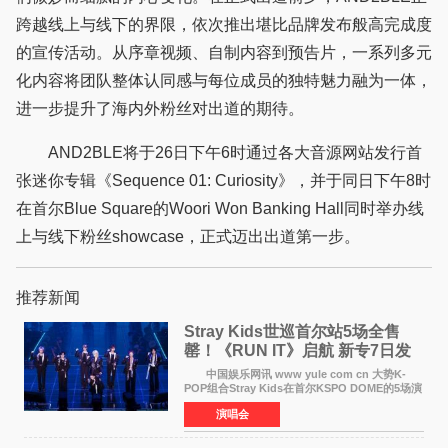
跨越线上与线下的界限，依次推出堪比品牌发布般高完成度
的宣传活动。从序章视频、自制内容到预告片，一系列多元
化内容将团队整体认同感与每位成员的独特魅力融为一体，
进一步提升了海内外粉丝对出道的期待。
AND2BLE将于26日下午6时通过各大音源网站发行首
张迷你专辑《Sequence 01: Curiosity》，并于同日下午8时
在首尔Blue Square的Woori Won Banking Hall同时举办线
上与线下粉丝showcase，正式迈出出道第一步。
推荐新闻
Stray Kids世巡首尔站5场全售
罄！《RUN IT》启航 新专7日发
行
中国娱乐网讯 www yule com cn 大势K-
POP组合Stray Kids在首尔KSPO DOME的5场演
唱会全部售罄，为新世界巡演拉开序幕。据所属
演唱会
社JYP娱乐透露，Stray Kids于上月25至26日、
29日及本月1至2日