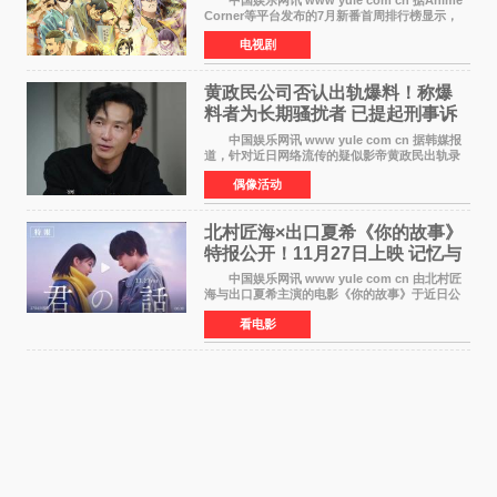
Corner等平台发布的7月新番首周排行榜显示，
由京都动画制作的《二十世纪电气目录》在多个
电视剧
榜单中表现亮眼，位列AniLab全球TOP10第十
名。该剧改编自结
黄政民公司否认出轨爆料！称爆
料者为长期骚扰者 已提起刑事诉
讼
中国娱乐网讯 www yule com cn 据韩媒报
道，针对近日网络流传的疑似影帝黄政民出轨录
音及短信爆料，黄政民所属经纪公司于今日正式
偶像活动
发表声明，明确否认相关传闻。 公司表示，
爆料者是一名长
北村匠海×出口夏希《你的故事》
特报公开！11月27日上映 记忆与
初恋的奇幻交织
中国娱乐网讯 www yule com cn 由北村匠
海与出口夏希主演的电影《你的故事》于近日公
开特报影像，正式定档11月27日上映。 本片
看电影
改编自三秋缒同名小说，编剧由曾执笔《孤独摇
滚！》的吉田惠