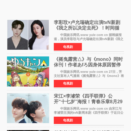
李彩玟×卢允瑞确定出演tvN新剧
《我之所以决定去死》！时间循
环青春爱情来袭
中国娱乐网讯 www yule com cn 据韩媒报
道，演员李彩玟与卢允瑞确定出演tvN新剧《我之
所以决定去死》，分别担任男女主角。该剧预计
电视剧
将于明年播出，引发观众期待。 本剧改编自
NAVER同名人气
《摇曳露营△》与《mono》同时
休刊！作者あfろ因身体原因暂停
双连载
中国娱乐网讯 www yule com cn 27日，芳
文社宣布人气漫画《摇曳露营△》与《mono》将
暂停连载一段时间，原因是漫画家あfろ身体状况
电视剧
不佳。 编辑部表示：一直承蒙各位对
《mono》的喜爱，
宋江×李濬荣《四手联弹》公
开“十七岁”海报！青春乐章8月29
日奏响
中国娱乐网讯 www yule com cn 由宋江与
李濬荣主演的tvN新周末剧《四手联弹》于近日公
开十七岁版海报，以充满青春气息的画面再度点
电视剧
燃观众期待。 海报中，宋江与李濬荣并肩站
在音乐教室的