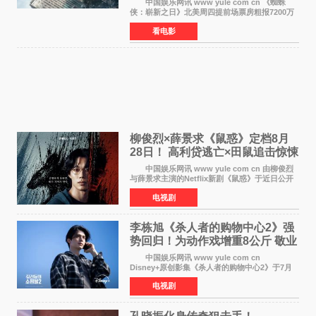
中国娱乐网讯 www yule com cn 《蜘蛛
侠：崭新之日》北美周四提前场票房粗报7200万
美元，创下影史单片北美提前场票房新纪录——
看电影
此前该纪录由《复仇者联盟4：终局之战》的6000
万美元保持，本
柳俊烈×薛景求《鼠惑》定档8月
28日！ 高利贷逃亡×田鼠追击惊悚
来袭
中国娱乐网讯 www yule com cn 由柳俊烈
与薛景求主演的Netflix新剧《鼠惑》于近日公开
主海报，正式定档8月28日上线。 海报中，柳
电视剧
俊烈与薛景求背对背站立，各自朝向相反方向，
幽暗的色调与
李栋旭《杀人者的购物中心2》强
势回归！为动作戏增重8公斤 敬业
获赞
中国娱乐网讯 www yule com cn
Disney+原创影集《杀人者的购物中心2》于7月
22日正式上线，由男神李栋旭主演的郑进湾以2 0
电视剧
完全体强势回归。该剧第一季曾被《纽约时报》
评选为全球最佳影集之一