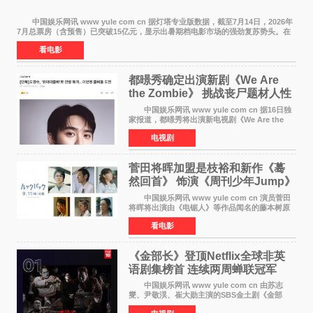
中国娱乐网讯 www yule com cn 据灯塔专业版数据，截至7月14日，2026年
7月总票房（含预售）已突破15亿元，显示出暑期档电影市场的强劲复苏势头。在
众多上映影片中，《功夫女足》《小黄人与大
看电影
都暻秀确定出演新剧《We Are
the Zombie》 挑战丧尸题材人性
喜剧
中国娱乐网讯 www yule com cn 据16日独
家报道，都暻秀将出演新电视剧《We Are the
Zombie》，在剧中饰演主演金仁钟一角，挑战与
电视剧
以往丧尸题材截然不同的人性喜剧。 新剧
《We Are t
菅田将晖加盟是枝裕和新作《蓦
然回首》 饰演《周刊少年Jump》
编辑
中国娱乐网讯 www yule com cn 演员菅田
将晖将出演由《电锯人》等作品闻名的藤本树原
作漫画改编的电影《蓦然回首》（是枝裕和导
看电影
演）。菅田饰演的角色是初中时代两位主人公带
着完成的作品前去
《金部长》登顶Netflix全球非英
语剧集榜首 连续两周蝉联冠军
中国娱乐网讯 www yule com cn 由苏志
燮、尹敬淏、崔大勋主演的SBS金土剧《金部
长》持续席卷全球，收获海内外观众热烈反