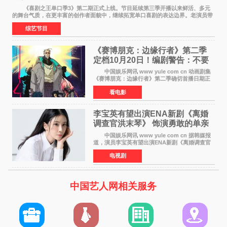
《喜剧之王单口季3》第二期正式上线。节目延续第三季开播以来鲜活、多元
的舞台气质，在更丰富的创作者面貌中，继续拓宽单口喜剧的表达边界。老演员带
着更加成熟的文本与舞台掌控回归，新面孔则
综艺节目
《赛博朋克：边缘行者》第二季
定档10月20日！编剧警告：不要
对角色投入太深
中国娱乐网讯 www yule com cn 动画剧集
《赛博朋克：边缘行者》第二季确切首播日期正
式敲定——将于10月20日在Netflix全球上线。此
看电影
前，Netflix韩国官方账号曾短暂出现这一日期信
息，随后迅
李宝英有望出演ENA新剧《离婚
调查官洪末琴》 饰演勇敢的单亲
妈妈家事调查官
中国娱乐网讯 www yule com cn 据韩媒报
道，演员李宝英有望出演ENA新剧《离婚调查官
洪末琴》女主角，引发观众期待。 李宝英在
电视剧
剧中饰演家庭法院家事调查官洪末琴一角——即
使在极限状况
中国艺人网相关服务