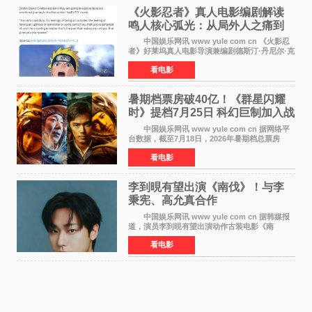
《火影忍者》真人电影编剧解读
鸣人核心弧光：从局外人之痛到
自我觉醒
中国娱乐网讯 www yule com cn 《火影忍
者》好莱坞真人电影导演兼编剧德斯汀·丹尼尔·克
雷顿近日在采访中分享了对主角鸣人成长弧光的
看电影
理解，透露电影将深入探索鸣人作为局外人的情
感历程。
暑期档票房破40亿！《群星闪耀
时》提档7月25日 科幻巨制加入战
局
中国娱乐网讯 www yule com cn 据网络平
台数据，截至7月18日，2026年暑期档总票房
（含预售）已正式突破40亿元大关，年度总票房
看电影
也随之逼近197亿元。超百部中外佳片同台竞技，
点燃了盛夏的电
李到晛有望出演《南伐》！与李
秉宪、高允真合作
中国娱乐网讯 www yule com cn 据韩媒报
道，演员李到晛有望出演动作古装电影《南
伐》，与李秉宪、高允真合作，引发关注。
看电影
该片为动作古装片，讲述朝鲜初期，为了解救被
倭寇绑走的俘虏，9