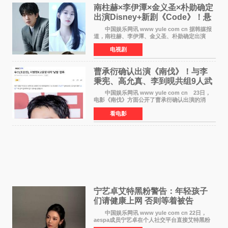
南柱赫×李伊潭×金义圣×朴勋确定
出演Disney+新剧《Code》！悬
疑犯罪惊悚明年上线
中国娱乐网讯 www yule com cn 据韩媒报
道，南柱赫、李伊潭、金义圣、朴勋确定出演
Disney+新剧《Code》，该剧预计将于明年播
电视剧
出，引发高度关注。 本剧改编自同名人气台
剧，讲述了一位往来
曹承衍确认出演《南伐》！与李
秉宪、高允真、李到晛共组9人武
士团
中国娱乐网讯 www yule com cn 23日，
电影《南伐》方面公开了曹承衍确认出演的消
息。通过歌手活动展现出独特色彩的曹承衍将在
看电影
片中饰演拥有出色弓箭技术的弓箭手，他将在这
一历史动作大片中展
宁艺卓艾特黑粉警告：年轻孩子
们​请健康上网 否则等着被告
中国娱乐网讯 www yule com cn 22日，
aespa成员宁艺卓在个人社交平台直接艾特黑粉
账号，正面喊话回应长期以来的恶意攻击，引发