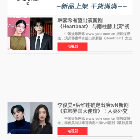
韩素希有望出演新剧
《Heartbeat》 与南柱赫上演“初
恋归来”奇幻罗曼史
中国娱乐网讯 www yule com cn 据韩媒报
道，演员韩素希有望出演新剧《Heartbeat》女主
角，与南柱赫合作，引发高度关注。 韩素希
电视剧
在剧中饰演能够看到过去的女人洪莎朗一角，因
初恋的意外
李俊昊×洪华莲确定出演tvN新剧
《驻韩异国大使馆》！人类外交
官与“龙”大使的奇幻
中国娱乐网讯 www yule com cn 据韩媒报
道，李俊昊与洪华莲确定出演tvN新剧《驻韩异国
大使馆》，分别担任男女主角，引发期待。
电视剧
该剧讲述了一位因管理驻韩异国大使馆（负责管
理居住在大韩