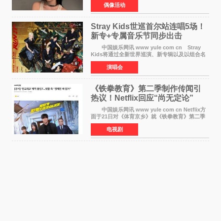
偶像活动
广泛关注。 宁艺卓在文中表示，自己早已注
意到部分网友持续
Stray Kids世巡首尔站连唱5场！
新专+专属音乐节同步出击
中国娱乐网讯 www yule com cn Stray
Kids将通过全新世界巡演、新专辑以及以组合名
义打造的专属音乐节等一系列全球活动，开启事
演唱会
业发展的全新篇章。 Stray Kids将于7月25日
至26日、29日
《铁拳教育》第二季制作传闻引
热议！Netflix回应“尚无定论”
中国娱乐网讯 www yule com cn Netflix方
面于21日对《体育京乡》就《铁拳教育》第二季
制作传闻划清界限，表示尚无定论。然而，业界
电视剧
却有传闻称已就《铁拳教育》第二季的制作展开
了讨论——《