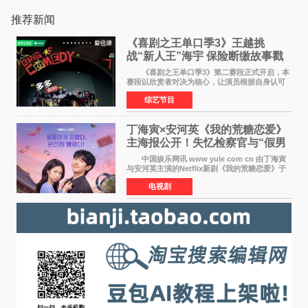
推荐新闻
《喜剧之王单口季3》王越挑
战“新人王”海宇 保险断缴故事戳
中生活痛点
《喜剧之王单口季3》第二赛段正式开启，本
赛段以欣赏者对决为核心，让演员根据自身认可
选择对手，在作品碰撞中完成一次喜剧创作者之
综艺节目
间的交流。这里有实力相当的正面对抗，也有老
朋友、老对手之
丁海寅×安河英《我的荒糖恋爱》
主海报公开！失忆检察官与“假男
友”同居罗曼史来
中国娱乐网讯 www yule com cn 由丁海寅
与安河英主演的Netflix新剧《我的荒糖恋爱》于
近日公开主海报，正式进入开播倒计时。 海
电视剧
报中，两人并肩站在充满怀旧气息的九津麦芽村
街道上，丁