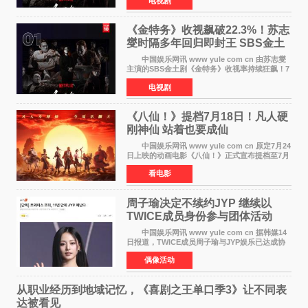
电视剧
响。 15日，据Netflix官方排行榜网站Tudum
公布的数据，SBS金土剧《
《金特务》收视飙破22.3%！苏志
燮时隔多年回归即封王 SBS金土
剧新纪录诞生
中国娱乐网讯 www yule com cn 由苏志燮
主演的SBS金土剧《金特务》收视率持续狂飙！7
月11日播出的第6集全国平均收视率高达22 3%，
电视剧
瞬间最高更冲上26 4%，不仅再度刷新自身纪
录，更稳坐同时段
《八仙！》提档7月18日！凡人硬
刚神仙 站着也要成仙
中国娱乐网讯 www yule com cn 原定7月24
日上映的动画电影《八仙！》正式宣布提档至7月
18日。这部国风动画大片将八仙过海，各显神通
看电影
这句刻在国人DNA里的俗语玩出了新花样——影
片讲述凡人
周子瑜决定不续约JYP 继续以
TWICE成员身份参与团体活动
中国娱乐网讯 www yule com cn 据韩媒14
日报道，TWICE成员周子瑜与JYP娱乐已达成协
议，不再续签个人专属合约，但她将继续参与
偶像活动
TWICE的完整团体活动。 周子瑜于2015年通
过生存节目《SIXTE
从职业经历到地域记忆，《喜剧之王单口季3》让不同表
达被看见