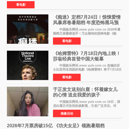
日公映以来便展现出惊人的市场统治力。
看电影
《痴迷》定档7月24日！惊悚爱情
风暴席卷暑期档 年度恐怖黑马预
定
中国娱乐网讯 www yule com cn 2026年暑
期档又添重磅选手！万众期待的恐怖电影《痴
迷》今日正式官宣定档，将于7月24日登陆内地各
看电影
大院线。这部被业内专家誉为新世代爆款恐怖电
影的作品，将为
《哈姆雷特》7月18日内地上映！
莎翁经典首登中国大银幕
中国娱乐网讯 www yule com cn 改编自莎
士比亚同名戏剧的电影《哈姆雷特》将于7月18日
在中国内地上映。这部跨越四百年的文学经典被
看电影
搬上大银幕，为观众带来一场视觉与听觉的双重
盛宴。 《
于正发文送别白鹿：怀着嫁女儿
的心情 送走我爱的孩子
中国娱乐网讯 www yule com cn 16日，演
员白鹿正式告别欢娱影视，引发广泛关注。对
此，欢娱影视创始人于正在社交平台发文回应，
偶像活动
字里行间流露不舍与祝福。 于正透露，以前
每次有演员到期不
2026年7月票房破15亿 《功夫女足》领跑暑期档