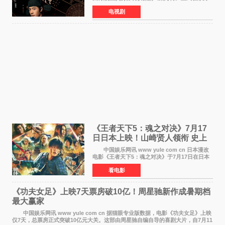
卫视上星复播，引发广泛关注。该剧此前已在网
电视剧
络平台播出，凭借精良制作和紧凑剧情收获不俗
口碑，此次上
《王者天下5：魂之对决》7月17
日日本上映！山崎贤人领衔 史上
最大“函谷关防卫战”
中国娱乐网讯 www yule com cn 日本漫改
电影《王者天下5：魂之对决》于7月17日在日本
全国上映。这部由佐藤信介执导、山崎贤人主演
看电影
的历史动作片，改编自原泰久同名人气漫画，继
续讲述信和漂
《功夫女足》上映7天票房破10亿！周星驰新作成暑期档
最大赢家
中国娱乐网讯 www yule com cn 据猫眼专业版数据，电影《功夫女足》上映
仅7天，总票房正式突破10亿元大关。这部由周星驰自编自导的喜剧大片，自7月11