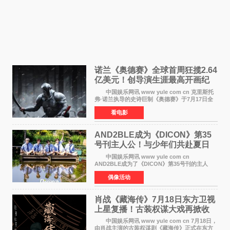
诺兰《奥德赛》全球首周狂揽2.64
亿美元！创导演生涯最高开画纪
录
中国娱乐网讯 www yule com cn 克里斯托
弗·诺兰执导的史诗巨制《奥德赛》于7月17日全
球上映，首周末票房表现远超预期——北美首周
看电影
三天粗报1 245亿美元（开画3919馆），全球首周
2 641亿美元
AND2BLE成为《DICON》第35
号刊主人公！与少年们共赴夏日
之约
中国娱乐网讯 www yule com cn
AND2BLE成为了《DICON》第35号刊的主人
公，本期标题为And The Summer。作为出道后
偶像活动
首次担任杂志画报主角的完整体，AND2BLE用清
澈的少年感与全新的夏天相遇了
肖战《藏海传》7月18日东方卫视
上星复播！古装权谋大戏再掀收
视热潮
中国娱乐网讯 www yule com cn 7月18日，
由肖战主演的古装权谋剧《藏海传》正式在东方