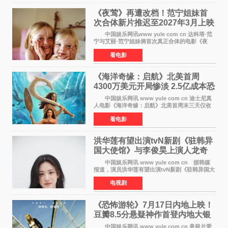
《夜莺》再遭改档！范宁姐妹首
次合体新片推迟至2027年3月上映
中国娱乐网讯www yule com cn 达科塔·范
宁与艾丽·范宁姐妹俩首次真正合体的电影《夜
莺》再度改档，从原定的2027年2月12日推迟至
看电影
同年3月19日北美上映，片方希望借此利用春假档
期争取更多年轻
《海洋奇缘：启航》北美首周
4300万美元开局惨淡 2.5亿成本恐
巨亏1亿
中国娱乐网讯 www yule com cn 迪士尼真
人电影《海洋奇缘：启航》北美首周末三天仅收
4300万美元（开画3827馆），中国内地首周票房
看电影
仅840万元人民币，全球开画票房约9500万美
元，远低于业内
洪华莲有望出演tvN新剧《驻韩异
国大使馆》与李俊昊上演人龙奇
幻罗曼史
中国娱乐网讯 www yule com cn 据韩媒
报道，演员洪华莲有望出演tvN新剧《驻韩异国大
使馆》女主角，与李俊昊合作，引发观众期
电视剧
待。 该剧讲述了一位因管理驻韩异国大使馆
（负责管理居住在大
《恐怖游轮》7月17日内地上映！
豆瓣8.5分悬疑神作首登内地大银
幕
中国娱乐网讯 www yule com cn 悬疑片爱