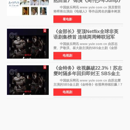
然回首》 饰演《周刊少年Jump》
编辑
中国娱乐网讯 www yule com cn 演员菅田
将晖将出演由《电锯人》等作品闻名的藤本树原
作漫画改编的电影《蓦然回首》（是枝裕和导
看电影
演）。菅田饰演的角色是初中时代两位主人公带
着完成的作品前去
《金部长》登顶Netflix全球非英
语剧集榜首 连续两周蝉联冠军
中国娱乐网讯 www yule com cn 由苏志
燮、尹敬淏、崔大勋主演的SBS金土剧《金部
长》持续席卷全球，收获海内外观众热烈反
电视剧
响。 15日，据Netflix官方排行榜网站Tudum
公布的数据，SBS金土剧《
《金特务》收视飙破22.3%！苏志
燮时隔多年回归即封王 SBS金土
剧新纪录诞生
中国娱乐网讯 www yule com cn 由苏志燮
主演的SBS金土剧《金特务》收视率持续狂飙！7
月11日播出的第6集全国平均收视率高达22 3%，
电视剧
瞬间最高更冲上26 4%，不仅再度刷新自身纪
录，更稳坐同时段