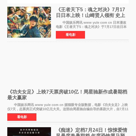
《王者天下5：魂之对决》7月17
日日本上映！山崎贤人领衔 史上
最大“函谷关防卫战”
中国娱乐网讯 www yule com cn 日本漫改
电影《王者天下5：魂之对决》于7月17日在日本
全国上映。这部由佐藤信介执导、山崎贤人主演
看电影
的历史动作片，改编自原泰久同名人气漫画，继
续讲述信和漂
《功夫女足》上映7天票房破10亿！周星驰新作成暑期档
最大赢家
中国娱乐网讯 www yule com cn 据猫眼专业版数据，电影《功夫女足》上映
仅7天，总票房正式突破10亿元大关。这部由周星驰自编自导的喜剧大片，自7月11
日公映以来便展现出惊人的市场统治力。
看电影
《痴迷》定档7月24日！惊悚爱情
风暴席卷暑期档 年度恐怖黑马预