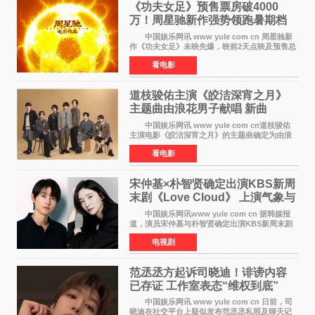
《功夫女足》预售票房破4000
万！周星驰新作强势领跑暑期档
中国娱乐网讯 www yule com cn 周星驰新
作《功夫女足》未映先爆，映前2天点映及预售总
票房已突破4000万大关，成为暑期档最受期待的
看电影
电影之一。这部融合功夫元素与足球题材的喜剧
电影，将于7月
道枝骏佑主演《皎洁深宵之月》
主题曲由浪花男子献唱 新曲
《Moonlit》预告公开
中国娱乐网讯 www yule com cn道枝骏佑
主演电影《皎洁深宵之月》的主题曲确定为由浪
花男子演唱的新曲《Moonlit》。使用该乐曲的最
看电影
新预告片也已制作完成。 本片讲述的是市村
琥珀（道枝骏佑
宋仲基×朴智贤确定出演KBS新周
末剧《Love Cloud》 上演气象与
诅咒交织的奇幻爱情
中国娱乐网讯www yule com cn 据韩媒报
道，演员宋仲基与朴智贤确定出演KBS新周末剧
《Love Cloud》，分别担任男女主角。该剧预计
电视剧
将于明年播出，引发观众期待。 《Love
Cloud》讲述了一位
范丞丞方起诉司晓迪！诽谤内容
已存证 工作室表态“维权到底”
中国娱乐网讯 www yule com cn 日前，司
晓迪在社交平台上疑似发布范丞丞私照及聊天记