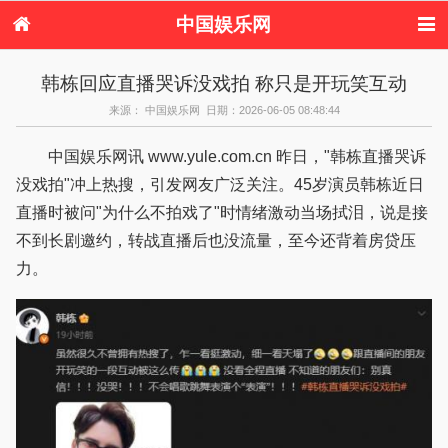
中国娱乐网
首页
新闻
女性
看电影
韩栋回应直播哭诉没戏拍 称只是开玩笑互动
电视剧
演唱会
综艺节目
偶像活动
来源： 中国娱乐网 日期：2026-06-05 08:48:44
热周边
中国娱乐网讯 www.yule.com.cn 昨日，"韩栋直播哭诉
没戏拍"冲上热搜，引发网友广泛关注。45岁演员韩栋近日
直播时被问"为什么不拍戏了"时情绪激动当场拭泪，说是接
不到长剧邀约，转战直播后也没流量，至今还背着房贷压
力。