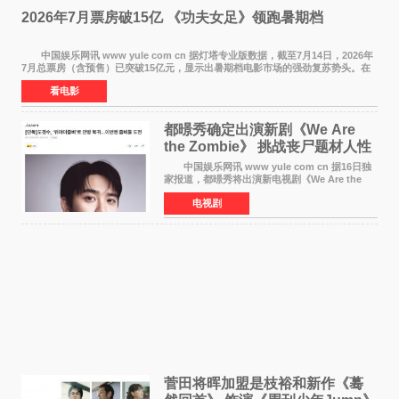
2026年7月票房破15亿 《功夫女足》领跑暑期档
中国娱乐网讯 www yule com cn 据灯塔专业版数据，截至7月14日，2026年
7月总票房（含预售）已突破15亿元，显示出暑期档电影市场的强劲复苏势头。在
众多上映影片中，《功夫女足》《小黄人与大
看电影
都暻秀确定出演新剧《We Are
the Zombie》 挑战丧尸题材人性
喜剧
中国娱乐网讯 www yule com cn 据16日独
家报道，都暻秀将出演新电视剧《We Are the
Zombie》，在剧中饰演主演金仁钟一角，挑战与
电视剧
以往丧尸题材截然不同的人性喜剧。 新剧
《We Are t
菅田将晖加盟是枝裕和新作《蓦