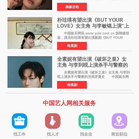
录等内容，引发网络热议。大量网友对此展开讨
偶像活动
论，相关话题迅速登上热搜。 刚刚，范丞丞
对接号@到范
朴珪瑛有望出演《BUT YOUR
LOVE》女主角 与李敏镐上演“上
司竟是虚拟偶像”罗曼史
中国娱乐网讯 www yule com cn 据韩媒报
道，演员朴珪瑛有望出演新剧《BUT YOUR
LOVE》女主角，与李敏镐合作，引发关注。
电视剧
朴珪瑛在剧中饰演游戏公司代理卓素娜一角。她
在忍受艰辛职场生
全素妮有望出演《破坏之皇》女
主角 与李到晛上演杀手与警察的
另类罗曼史
全素妮有望出演《破坏之皇》女主角 与李到
晛上演杀手与警察的另类罗曼史 中国娱乐网
讯 www yule com cn 据韩媒报道，演员全素妮
电视剧
有望出演新剧《破坏之皇》女主角，与李到晛合
作，引发关
中国艺人网相关服务
找工作
找人才
找企业
附近职位