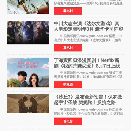
好者迎来重磅消息——豆瓣8 5分的高分科幻悬疑
电影《恐怖游轮》正式宣布定档7月17日在内地上
看电影
映。这部由英国导演克里斯托弗·史密斯执导、惊
悚片女王梅
中川大志主演《达尔文游戏》真
人电影定档明年3月 豪华卡司阵容
公开
中国娱乐网讯 www yule com cn 据悉，由
演员中川大志主演的电影《达尔文游戏》（曾利
文彦执导）将于明年3月12日上映，该消息于7月9
看电影
日公布。 本片为累计发行量突破1000万册的
同名漫画的真
丁海寅回归浪漫喜剧！Netflix新
剧《我的荒糖恋爱》8月7日上线
中国娱乐网讯 www yule com cn 演员丁海
寅携浪漫喜剧回归。10日，Netflix宣布新剧《我
的荒糖恋爱》将于下月7日上线。 《我的荒糖
电视剧
恋爱》是一部浪漫喜剧，讲述患上失忆症的检察
官高恩彩与
《沙丘3》发布全新预告！保罗掀
起宇宙圣战 契妮踏上反抗之路
中国娱乐网讯 www yule com cn 科幻史诗
冒险片《沙丘3》于今日发布全新预告，为这部三
部曲最终章揭开神秘面纱。预告中展现了17年过
看电影
去后，保罗·厄崔迪以穆阿迪布之名登基称帝，发
动了一场