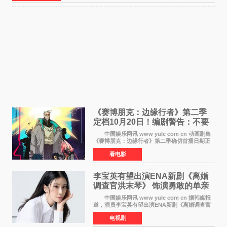
《赛博朋克：边缘行者》第二季
定档10月20日！编剧警告：不要
对角色投入太深
中国娱乐网讯 www yule com cn 动画剧集
《赛博朋克：边缘行者》第二季确切首播日期正
式敲定——将于10月20日在Netflix全球上线。此
看电影
前，Netflix韩国官方账号曾短暂出现这一日期信
息，随后迅
李宝英有望出演ENA新剧《离婚
调查官洪末琴》 饰演勇敢的单亲
妈妈家事调查官
中国娱乐网讯 www yule com cn 据韩媒报
道，演员李宝英有望出演ENA新剧《离婚调查官
洪末琴》女主角，引发观众期待。 李宝英在
电视剧
剧中饰演家庭法院家事调查官洪末琴一角——即
使在极限状况