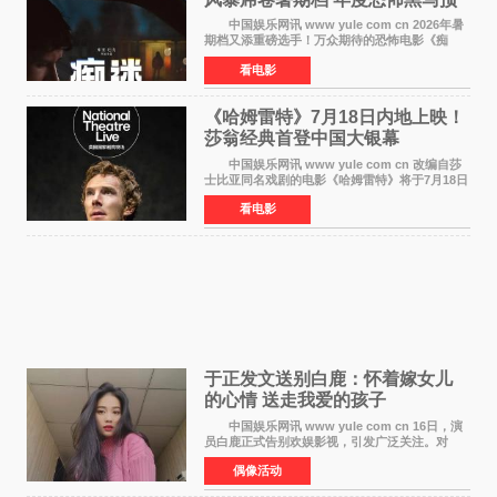
定
中国娱乐网讯 www yule com cn 2026年暑
期档又添重磅选手！万众期待的恐怖电影《痴
迷》今日正式官宣定档，将于7月24日登陆内地各
看电影
大院线。这部被业内专家誉为新世代爆款恐怖电
影的作品，将为
《哈姆雷特》7月18日内地上映！
莎翁经典首登中国大银幕
中国娱乐网讯 www yule com cn 改编自莎
士比亚同名戏剧的电影《哈姆雷特》将于7月18日
在中国内地上映。这部跨越四百年的文学经典被
看电影
搬上大银幕，为观众带来一场视觉与听觉的双重
盛宴。 《
于正发文送别白鹿：怀着嫁女儿
的心情 送走我爱的孩子
中国娱乐网讯 www yule com cn 16日，演
员白鹿正式告别欢娱影视，引发广泛关注。对
此，欢娱影视创始人于正在社交平台发文回应，
偶像活动
字里行间流露不舍与祝福。 于正透露，以前
每次有演员到期不