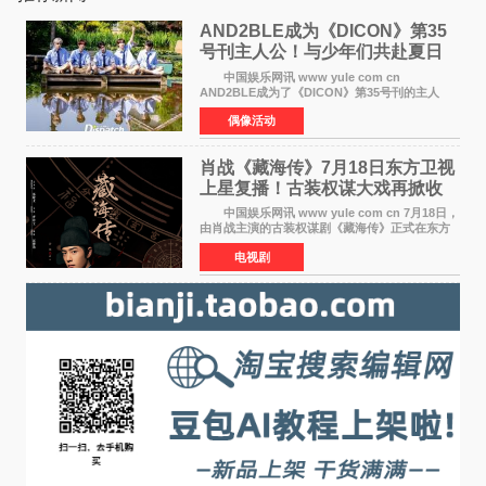
AND2BLE成为《DICON》第35
号刊主人公！与少年们共赴夏日
之约
中国娱乐网讯 www yule com cn
AND2BLE成为了《DICON》第35号刊的主人
公，本期标题为And The Summer。作为出道后
偶像活动
首次担任杂志画报主角的完整体，AND2BLE用清
澈的少年感与全新的夏天相遇了
肖战《藏海传》7月18日东方卫视
上星复播！古装权谋大戏再掀收
视热潮
中国娱乐网讯 www yule com cn 7月18日，
由肖战主演的古装权谋剧《藏海传》正式在东方
卫视上星复播，引发广泛关注。该剧此前已在网
电视剧
络平台播出，凭借精良制作和紧凑剧情收获不俗
口碑，此次上