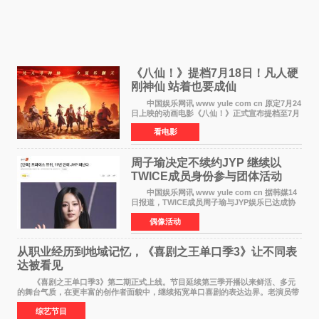
《八仙！》提档7月18日！凡人硬
刚神仙 站着也要成仙
中国娱乐网讯 www yule com cn 原定7月24
日上映的动画电影《八仙！》正式宣布提档至7月
18日。这部国风动画大片将八仙过海，各显神通
看电影
这句刻在国人DNA里的俗语玩出了新花样——影
片讲述凡人
周子瑜决定不续约JYP 继续以
TWICE成员身份参与团体活动
中国娱乐网讯 www yule com cn 据韩媒14
日报道，TWICE成员周子瑜与JYP娱乐已达成协
议，不再续签个人专属合约，但她将继续参与
偶像活动
TWICE的完整团体活动。 周子瑜于2015年通
过生存节目《SIXTE
从职业经历到地域记忆，《喜剧之王单口季3》让不同表
达被看见
《喜剧之王单口季3》第二期正式上线。节目延续第三季开播以来鲜活、多元
的舞台气质，在更丰富的创作者面貌中，继续拓宽单口喜剧的表达边界。老演员带
着更加成熟的文本与舞台掌控回归，新面孔则
综艺节目