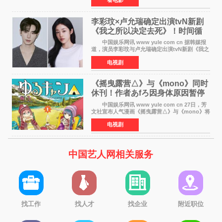
改编自三秋缒同名小说，编剧由曾执笔《孤独摇
滚！》的吉田惠
李彩玟×卢允瑞确定出演tvN新剧
《我之所以决定去死》！时间循
环青春爱情来袭
中国娱乐网讯 www yule com cn 据韩媒报
道，演员李彩玟与卢允瑞确定出演tvN新剧《我之
所以决定去死》，分别担任男女主角。该剧预计
电视剧
将于明年播出，引发观众期待。 本剧改编自
NAVER同名人气
《摇曳露营△》与《mono》同时
休刊！作者あfろ因身体原因暂停
双连载
中国娱乐网讯 www yule com cn 27日，芳
文社宣布人气漫画《摇曳露营△》与《mono》将
暂停连载一段时间，原因是漫画家あfろ身体状况
电视剧
不佳。 编辑部表示：一直承蒙各位对
《mono》的喜爱，
中国艺人网相关服务
找工作
找人才
找企业
附近职位