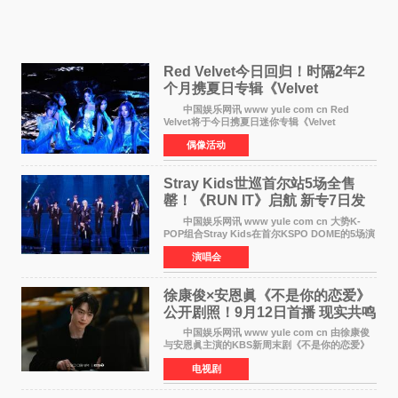
Red Velvet今日回归！时隔2年2
个月携夏日专辑《Velvet
Summer》重启完整体活动
中国娱乐网讯 www yule com cn Red
Velvet将于今日携夏日迷你专辑《Velvet
Summer》时隔2年2个月重启完整体活动。这张
偶像活动
于8月3日发行的专辑，主打柔和成熟氛围的夏日
音乐，收录了成员们想着
Stray Kids世巡首尔站5场全售
罄！《RUN IT》启航 新专7日发
行
中国娱乐网讯 www yule com cn 大势K-
POP组合Stray Kids在首尔KSPO DOME的5场演
唱会全部售罄，为新世界巡演拉开序幕。据所属
演唱会
社JYP娱乐透露，Stray Kids于上月25至26日、
29日及本月1至2日
徐康俊×安恩眞《不是你的恋爱》
公开剧照！9月12日首播 现实共鸣
罗曼史来袭
中国娱乐网讯 www yule com cn 由徐康俊
与安恩眞主演的KBS新周末剧《不是你的恋爱》
于近日公开首波剧照，正式定档9月12日首
电视剧
播。 剧照中，徐康俊与安恩眞并肩而坐，眼
神中流露出复杂而微