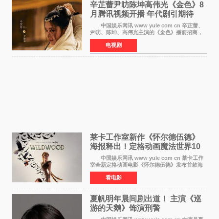
辛芷蕾尹昉陈坤高伟光《金色》8
月腾讯视频开播 年代剧引期待
中国娱乐网讯 www yule com cn 辛芷蕾、
尹昉、陈坤、高伟光主演的《金色》播前招商，
预计8月腾讯视频开播。这部年代剧汇集了众多实
电视剧
力派演员，阵容强大，引发了观众的广泛关
注。 《金色》
莱卡工作室新作《怀尔德伍德》
海报释出！定格动画魔法世界10
月开启
中国娱乐网讯 www yule com cn 莱卡工作
室全新定格动画电影《怀尔德伍德》发布首款海
报，女孩为找回弟弟走入黑暗、宏大的林中魔法
看电影
世界，一场关于勇气与亲情的奇幻冒险即将展
开。 本片由特
夏帆明年晨间剧出道！ 主演《巡
游的天鹅》饰演刑警