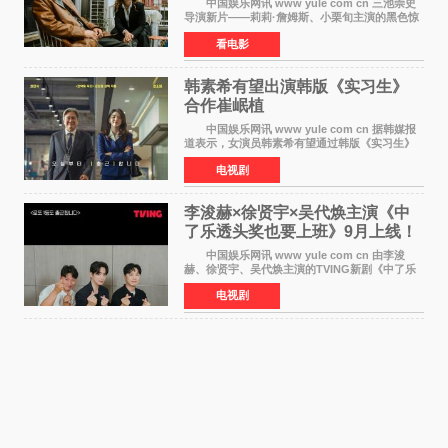
中国娱乐网讯 www yule com cn 三池崇史
导演新片——莉莉·詹姆斯、小栗旬主演的黑色惊
悚电影《坏中尉：东京》首曝剧照。继阿贝尔·费
看电影
拉拉&times;哈威·凯特尔的1992年《坏中尉》和
沃纳·赫
韩素希有望出演韩版《实习生》
合作崔岷植
中国娱乐网讯 www yule com cn 据韩媒报
道表示，女演员韩素希有望通过韩版《实习生》
回归荧幕，合作前辈演员崔岷植。 根据消息
电视剧
表示，演员韩素希目前已经结束了电视剧《Y计
划》的拍摄工
李浚赫×徐贤宇×吴代焕主演《中
了乐透头奖也要上班》9月上线！
TVING先网后台
中国娱乐网讯 www yule com cn 由李浚
赫、徐贤宇、吴代焕主演的TVING新剧《中了乐
透头奖也要上班》定档9月10日播出，随后于9月
电视剧
14日起登陆tvN月火档，实现先网后台双平台播出
模式。 本剧改