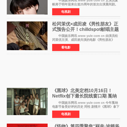
中国娱乐网讯 www yule com cn 女演员夏
帆将于明年迎来出道25周年的首次出演晨间剧。
NHK于8月4日宣布她将出演明年（2027年度）上
电视剧
半期的晨间剧《巡游的天鹅》，饰演与女主角森
田望智饰演的生
松冈茉优×成田凌《男性朋友》正
式预告公开！chilldspot献唱主题
曲​
中国娱乐网讯 www yule com cn 由演员松
冈茉优主演、成田凌共演的电影《男性朋友》
（三岛有纪子执导，11月6日上映）于8月5日公开
看电影
正式视觉图与正式预告片。同时，三人乐队
chilldspot为该片创
《黑球》北美定档10月16日！
Netflix创下最长院线窗口期 戛纳
最佳导演加持
中国娱乐网讯 www yule com cn 今年戛纳
电影节备受好评的历史 同性 剧情片《黑球》拿下
Netflix美国发行电影的最长院线放映期——该片
电视剧
最新定档今年10月16日美国影院上映（此前定档
11月6日，如
《怪物》第四季聚焦“丽兹·波顿斧