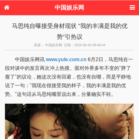
中国娱乐网
首页
新闻
女性
看电影
马思纯自曝接受身材现状 "我的丰满是我的优
电视剧
演唱会
综艺节目
偶像活动
势"引热议
热周边
来源： 中国娱乐网 日期：2026-06-04 08:46:44
中国娱乐网讯
www.yule.com.cn
6月2日，马思纯在一
段对谈中的发言再次冲上热搜。面对外界多年不变的"胖了
瘦了"的议论，她这次没有回避，也没有自嘲，而是平静地
说了一句："我现在很接受我的样子，我的丰满是我的优
势。"这句话从马思纯嘴里说出来，分量确实不轻。