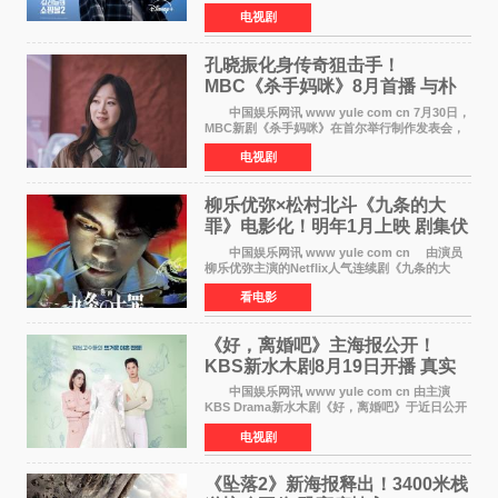
22日正式上线，由男神李栋旭主演的郑进湾以2 0
电视剧
完全体强势回归。该剧第一季曾被《纽约时报》
评选为全球最佳影集之一
孔晓振化身传奇狙击手！
MBC《杀手妈咪》8月首播 与朴
恩斌展开收视对决
中国娱乐网讯 www yule com cn 7月30日，
MBC新剧《杀手妈咪》在首尔举行制作发表会，
主演孔晓振、郑准元、李相二、无真星、崔宇
电视剧
成、李银泉等人一同出席，为新剧宣传造势。这
是孔晓振继《毛骨
柳乐优弥×松村北斗《九条的大
罪》电影化！明年1月上映 剧集伏
笔将全面揭晓
中国娱乐网讯 www yule com cn 由演员
柳乐优弥主演的Netflix人气连续剧《九条的大
罪》正式宣布改编为电影，将于明年1月8日全国
看电影
上映。柳乐优弥与SixTONES松村北斗再度联
手，为观众带来这部
《好，离婚吧》主海报公开！
KBS新水木剧8月19日开播 真实
离婚体验记来袭
中国娱乐网讯 www yule com cn 由主演
KBS Drama新水木剧《好，离婚吧》于近日公开
主海报，正式进入开播倒计时。 海报中，男
电视剧
女主角背对背站立，各自望向不同方向，中央的
空白与冷漠的表情
《坠落2》新海报释出！3400米栈