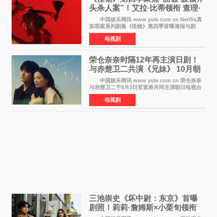
头杀人案”！艾拉·比蒂领衔 查理·
汉纳姆、莎拉·保
中国娱乐网讯 www yule com cn Netflix真
实罪案系列剧集《怪物》第四季首曝海报与剧
照，聚焦鹅妈妈童谣亦有记载的著名血腥杀人案
电视剧
——丽兹·波顿砍死生父与继母案。 本季由艾
拉·比蒂饰
荣仓奈奈时隔12年再主演日剧！
与赤楚卫二共演《兄妹》 10月朝
日新档开播
中国娱乐网讯 www yule com cn 荣仓奈奈
与赤楚卫二于8月3日官宣将共同主演朝日电视台
日剧《兄妹》（10月开播，每周六晚10点播
电视剧
出）。这也是荣仓奈奈继TBS剧集《为了N》之
后，暌违12年再度担
三池崇史《坏中尉：东京》首曝
剧照！莉莉·詹姆斯×小栗旬领衔
黑色惊悚再升级