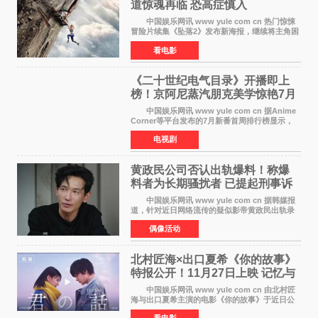
道惊魂再临 恐高症慎入
中国娱乐网讯 www yule com cn 热门惊悚
冒险片续集《坠落2》发布新海报，继续将主角困
于绝境高处——这一次，是摇摇欲坠的徒步栈
看电影
道。该片将于今年9月2日北美上映，恐高症患者
请提前做好心理
《二十世纪电气目录》开播即上
榜！京阿尼蒸汽朋克美学惊艳7月
新番季
中国娱乐网讯 www yule com cn 据Anime
Corner等平台发布的7月新番首周排行榜显示，
由京都动画制作的《二十世纪电气目录》在多个
电视剧
榜单中表现亮眼，位列AniLab全球TOP10第十
名。该剧改编自结
黄政民公司否认出轨爆料！称爆
料者为长期骚扰者 已提起刑事诉
讼
中国娱乐网讯 www yule com cn 据韩媒报
道，针对近日网络流传的疑似影帝黄政民出轨录
音及短信爆料，黄政民所属经纪公司于今日正式
偶像活动
发表声明，明确否认相关传闻。 公司表示，
爆料者是一名长
北村匠海×出口夏希《你的故事》
特报公开！11月27日上映 记忆与
初恋的奇幻交织
中国娱乐网讯 www yule com cn 由北村匠
海与出口夏希主演的电影《你的故事》于近日公
开特报影像，正式定档11月27日上映。 本片
看电影