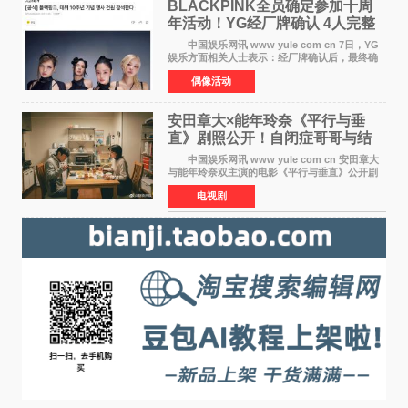
BLACKPINK全员确定参加十周
年活动！YG经厂牌确认 4人完整
体合体成行
中国娱乐网讯 www yule com cn 7日，YG
娱乐方面相关人士表示：经厂牌确认后，最终确
定4名成员均将出席。YG方面最终确认了智秀、
偶像活动
JENNIE、ROS&Eacute;、LISA四位
BLACKPINK成员全员出席，使组
安田章大×能年玲奈《平行与垂
直》剧照公开！自闭症哥哥与结
婚前夕妹妹直面未来
中国娱乐网讯 www yule com cn 安田章大
与能年玲奈双主演的电影《平行与垂直》公开剧
照，该片将于8月28日上映。 本片围绕患有自
电视剧
闭症谱系障碍的哥哥大贵（安田章大 饰）与即将
结婚的妹妹