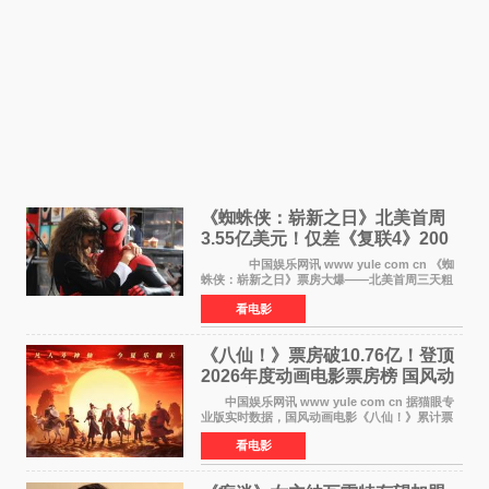
《蜘蛛侠：崭新之日》北美首周
3.55亿美元！仅差《复联4》200
万 影史第二全球开画
中国娱乐网讯 www yule com cn 《蜘
蛛侠：崭新之日》票房大爆——北美首周三天粗
报3 55亿美元，仅比影史最高北美开画《复仇者
看电影
联盟4：终局之战》的3 571亿美元少200万出头，
精报调整后仍
《八仙！》票房破10.76亿！登顶
2026年度动画电影票房榜 国风动
画逆袭暑期档
中国娱乐网讯 www yule com cn 据猫眼专
业版实时数据，国风动画电影《八仙！》累计票
房突破10 76亿元，超过《熊出没·年年有熊》，
看电影
暂列2026年度动画影片票房榜冠军。该片自暑期
档登陆院线以