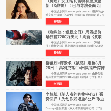
《痴迷》女主纳瓦雷特有望加盟
新《X战警》！已与导演会面 坦
言“魔形女一直很酷”
中国娱乐网讯 www yule com cn 继萨玛拉·
维文将出演新《X战警》电影白皇后的消息后，今
年暑期档大热恐怖片《痴迷》女主角印达·纳瓦雷
看电影
特也有望加盟这部备受瞩目的漫威新作——目前
还处于有
《蜘蛛侠：崭新之日》周四提前
场狂揽7200万美元！刷新《复联
4》保持影史纪录
中国娱乐网讯 www yule com cn 《蜘蛛
侠：崭新之日》北美周四提前场票房粗报7200万
美元，创下影史单片北美提前场票房新纪录——
看电影
此前该纪录由《复仇者联盟4：终局之战》的6000
万美元保持，本
柳俊烈×薛景求《鼠惑》定档8月
28日！ 高利贷逃亡×田鼠追击惊悚
来袭
中国娱乐网讯 www yule com cn 由柳俊烈
与薛景求主演的Netflix新剧《鼠惑》于近日公开
主海报，正式定档8月28日上线。 海报中，柳
电视剧
俊烈与薛景求背对背站立，各自朝向相反方向，
幽暗的色调与
李栋旭《杀人者的购物中心2》强
势回归！为动作戏增重8公斤 敬业
获赞
中国娱乐网讯 www yule com cn
Disney+原创影集《杀人者的购物中心2》于7月