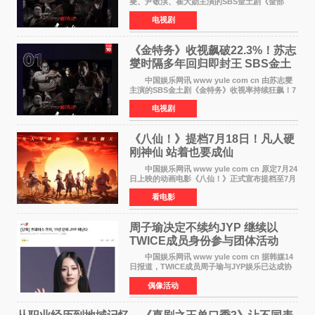
燮、尹敬淏、崔大勋主演的SBS金土剧《金部
长》持续席卷全球，收获海内外观众热烈反
电视剧
响。 15日，据Netflix官方排行榜网站Tudum
公布的数据，SBS金土剧《
《金特务》收视飙破22.3%！苏志
燮时隔多年回归即封王 SBS金土
剧新纪录诞生
中国娱乐网讯 www yule com cn 由苏志燮
主演的SBS金土剧《金特务》收视率持续狂飙！7
月11日播出的第6集全国平均收视率高达22 3%，
电视剧
瞬间最高更冲上26 4%，不仅再度刷新自身纪
录，更稳坐同时段
《八仙！》提档7月18日！凡人硬
刚神仙 站着也要成仙
中国娱乐网讯 www yule com cn 原定7月24
日上映的动画电影《八仙！》正式宣布提档至7月
18日。这部国风动画大片将八仙过海，各显神通
看电影
这句刻在国人DNA里的俗语玩出了新花样——影
片讲述凡人
周子瑜决定不续约JYP 继续以
TWICE成员身份参与团体活动
中国娱乐网讯 www yule com cn 据韩媒14
日报道，TWICE成员周子瑜与JYP娱乐已达成协
议，不再续签个人专属合约，但她将继续参与
偶像活动
TWICE的完整团体活动。 周子瑜于2015年通
过生存节目《SIXTE