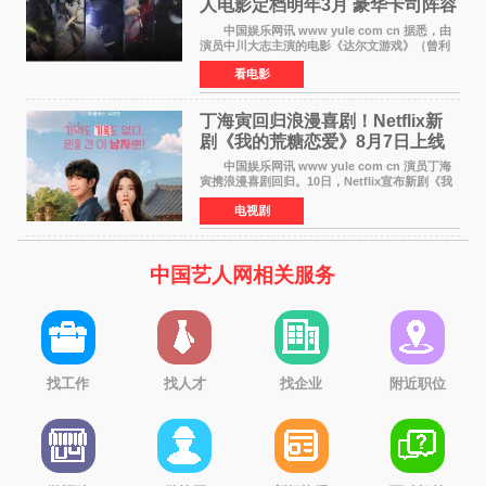
人电影定档明年3月 豪华卡司阵容
公开
中国娱乐网讯 www yule com cn 据悉，由
演员中川大志主演的电影《达尔文游戏》（曾利
文彦执导）将于明年3月12日上映，该消息于7月9
看电影
日公布。 本片为累计发行量突破1000万册的
同名漫画的真
丁海寅回归浪漫喜剧！Netflix新
剧《我的荒糖恋爱》8月7日上线
中国娱乐网讯 www yule com cn 演员丁海
寅携浪漫喜剧回归。10日，Netflix宣布新剧《我
的荒糖恋爱》将于下月7日上线。 《我的荒糖
电视剧
恋爱》是一部浪漫喜剧，讲述患上失忆症的检察
官高恩彩与
中国艺人网相关服务
找工作
找人才
找企业
附近职位