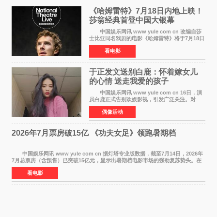
《哈姆雷特》7月18日内地上映！
莎翁经典首登中国大银幕
中国娱乐网讯 www yule com cn 改编自莎
士比亚同名戏剧的电影《哈姆雷特》将于7月18日
在中国内地上映。这部跨越四百年的文学经典被
看电影
搬上大银幕，为观众带来一场视觉与听觉的双重
盛宴。 《
于正发文送别白鹿：怀着嫁女儿
的心情 送走我爱的孩子
中国娱乐网讯 www yule com cn 16日，演
员白鹿正式告别欢娱影视，引发广泛关注。对
此，欢娱影视创始人于正在社交平台发文回应，
偶像活动
字里行间流露不舍与祝福。 于正透露，以前
每次有演员到期不
2026年7月票房破15亿 《功夫女足》领跑暑期档
中国娱乐网讯 www yule com cn 据灯塔专业版数据，截至7月14日，2026年
7月总票房（含预售）已突破15亿元，显示出暑期档电影市场的强劲复苏势头。在
众多上映影片中，《功夫女足》《小黄人与大
看电影