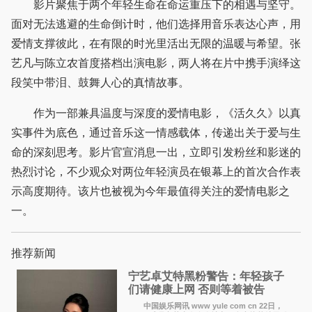
影片聚焦于两个年轻生命在命运重压下的相遇与坚守。
面对无法逃避的生命倒计时，他们选择用音乐表达心声，用
爱情支撑彼此，在有限的时光里活出无限的温暖与希望。张
艺凡与陈立农首度搭档出演电影，两人将在片中携手演绎这
段笑中带泪、鼓舞人心的真情故事。
作为一部兼具温度与深度的爱情电影，《活久久》以真
实事件为底色，通过音乐这一情感载体，传递出关于爱与生
命的深刻思考。影片官宣消息一出，立即引发粉丝和影迷的
热烈讨论，不少观众对两位年轻演员在银幕上的首次合作表
示高度期待。该片也被视为今年最值得关注的爱情电影之
一。
推荐新闻
宁艺卓艾特黑粉警告：年轻孩子
们​请健康上网 否则等着被告
中国娱乐网讯 www yule com cn 22日，