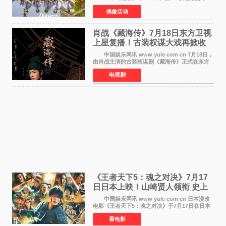
公，本期标题为And The Summer。作为出道后
偶像活动
首次担任杂志画报主角的完整体，AND2BLE用清
澈的少年感与全新的夏天相遇了
肖战《藏海传》7月18日东方卫视
上星复播！古装权谋大戏再掀收
视热潮
中国娱乐网讯 www yule com cn 7月18日，
由肖战主演的古装权谋剧《藏海传》正式在东方
卫视上星复播，引发广泛关注。该剧此前已在网
电视剧
络平台播出，凭借精良制作和紧凑剧情收获不俗
口碑，此次上
《王者天下5：魂之对决》7月17
日日本上映！山崎贤人领衔 史上
最大“函谷关防卫战”
中国娱乐网讯 www yule com cn 日本漫改
电影《王者天下5：魂之对决》于7月17日在日本
全国上映。这部由佐藤信介执导、山崎贤人主演
看电影
的历史动作片，改编自原泰久同名人气漫画，继