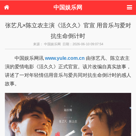
中国娱乐网
首页
新闻
女性
看电影
张艺凡×陈立农主演《活久久》官宣 用音乐与爱对
电视剧
演唱会
综艺节目
偶像活动
抗生命倒计时
热周边
来源： 中国娱乐网 日期：2026-06-10 09:07:54
中国娱乐网讯
www.yule.com.cn
由张艺凡、陈立农主
演的爱情电影《活久久》正式官宣。该片改编自真实故事，
讲述了一对年轻情侣用音乐与爱共同对抗生命倒计时的感人
故事。