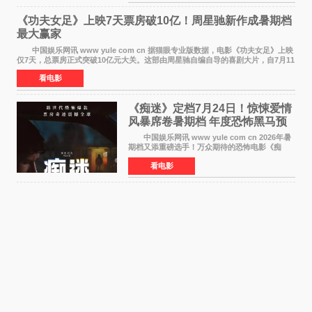
续讲述信和漂
《功夫女足》上映7天票房破10亿！周星驰新作成暑期档
最大赢家
中国娱乐网讯 www yule com cn 据猫眼专业版数据，电影《功夫女足》上映
仅7天，总票房正式突破10亿元大关。这部由周星驰自编自导的喜剧大片，自7月11
日公映以来便展现出惊人的市场统治力。
看电影
《痴迷》定档7月24日！惊悚爱情
风暴席卷暑期档 年度恐怖黑马预
定
中国娱乐网讯 www yule com cn 2026年暑
期档又添重磅选手！万众期待的恐怖电影《痴
迷》今日正式官宣定档，将于7月24日登陆内地各
看电影
大院线。这部被业内专家誉为新世代爆款恐怖电
影的作品，将为