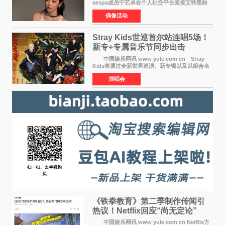
aespa成员宁艺卓在个人社交平台直接艾特黑粉
账号，正面喊话回应长期以来的恶意攻击，引发
偶像活动
广泛关注。 宁艺卓在文中表示，自己早已注
意到部分网友持续
Stray Kids世巡首尔站连唱5场！
新专+专属音乐节同步出击
中国娱乐网讯 www yule com cn Stray
Kids将通过全新世界巡演、新专辑以及以组合名
义打造的专属音乐节等一系列全球活动，开启事
演唱会
业发展的全新篇章。 Stray Kids将于7月25日
至26日、29日
《铁拳教育》第二季制作传闻引
热议！Netflix回应“尚无定论”
中国娱乐网讯 www yule com cn Netflix方