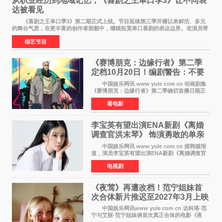
从职业经历到地域记忆，《喜剧之王单口季3》让不同表
达被看见
《喜剧之王单口季3》第二期正式上线。节目延续第三季开播以来鲜活、多元
的舞台气质，在更丰富的创作者面貌中，继续拓宽单口喜剧的表达边界。老演员带
着更加成熟的文本与舞台掌控回归，新面孔则
综艺节目
《赛博朋克：边缘行者》第二季
定档10月20日！编剧警告：不要
对角色投入太深
中国娱乐网讯 www yule com cn 动画剧集
《赛博朋克：边缘行者》第二季确切首播日期正
式敲定——将于10月20日在Netflix全球上线。此
看电影
前，Netflix韩国官方账号曾短暂出现这一日期信
息，随后迅
李宝英有望出演ENA新剧《离婚
调查官洪末琴》 饰演勇敢的单亲
妈妈家事调查官
中国娱乐网讯 www yule com cn 据韩媒报
道，演员李宝英有望出演ENA新剧《离婚调查官
洪末琴》女主角，引发观众期待。 李宝英在
电视剧
剧中饰演家庭法院家事调查官洪末琴一角——即
使在极限状况
《夜莺》再遭改档！范宁姐妹首
次合体新片推迟至2027年3月上映
中国娱乐网讯www yule com cn 达科塔·范
宁与艾丽·范宁姐妹俩首次真正合体的电影《夜