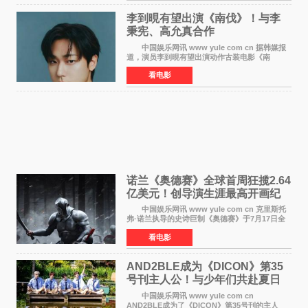
李到晛有望出演《南伐》！与李
秉宪、高允真合作
中国娱乐网讯 www yule com cn 据韩媒报
道，演员李到晛有望出演动作古装电影《南
伐》，与李秉宪、高允真合作，引发关注。
看电影
该片为动作古装片，讲述朝鲜初期，为了解救被
倭寇绑走的俘虏，9
诺兰《奥德赛》全球首周狂揽2.64
亿美元！创导演生涯最高开画纪
录
中国娱乐网讯 www yule com cn 克里斯托
弗·诺兰执导的史诗巨制《奥德赛》于7月17日全
球上映，首周末票房表现远超预期——北美首周
看电影
三天粗报1 245亿美元（开画3919馆），全球首周
2 641亿美元
AND2BLE成为《DICON》第35
号刊主人公！与少年们共赴夏日
之约
中国娱乐网讯 www yule com cn
AND2BLE成为了《DICON》第35号刊的主人