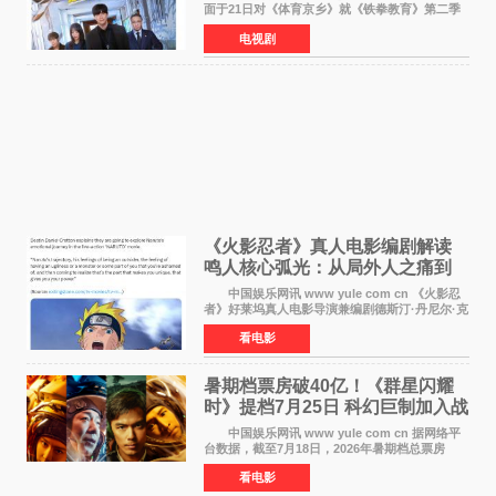
面于21日对《体育京乡》就《铁拳教育》第二季
制作传闻划清界限，表示尚无定论。然而，业界
电视剧
却有传闻称已就《铁拳教育》第二季的制作展开
了讨论——《
《火影忍者》真人电影编剧解读
鸣人核心弧光：从局外人之痛到
自我觉醒
中国娱乐网讯 www yule com cn 《火影忍
者》好莱坞真人电影导演兼编剧德斯汀·丹尼尔·克
雷顿近日在采访中分享了对主角鸣人成长弧光的
看电影
理解，透露电影将深入探索鸣人作为局外人的情
感历程。
暑期档票房破40亿！《群星闪耀
时》提档7月25日 科幻巨制加入战
局
中国娱乐网讯 www yule com cn 据网络平
台数据，截至7月18日，2026年暑期档总票房
（含预售）已正式突破40亿元大关，年度总票房
看电影
也随之逼近197亿元。超百部中外佳片同台竞技，
点燃了盛夏的电