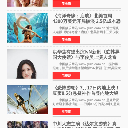
莺》再度改档，从原定的2027年2月12日推迟至
看电影
同年3月19日北美上映，片方希望借此利用春假档
期争取更多年轻
《海洋奇缘：启航》北美首周
4300万美元开局惨淡 2.5亿成本恐
巨亏1亿
中国娱乐网讯 www yule com cn 迪士尼真
人电影《海洋奇缘：启航》北美首周末三天仅收
4300万美元（开画3827馆），中国内地首周票房
看电影
仅840万元人民币，全球开画票房约9500万美
元，远低于业内
洪华莲有望出演tvN新剧《驻韩异
国大使馆》与李俊昊上演人龙奇
幻罗曼史
中国娱乐网讯 www yule com cn 据韩媒
报道，演员洪华莲有望出演tvN新剧《驻韩异国大
使馆》女主角，与李俊昊合作，引发观众期
电视剧
待。 该剧讲述了一位因管理驻韩异国大使馆
（负责管理居住在大
《恐怖游轮》7月17日内地上映！
豆瓣8.5分悬疑神作首登内地大银
幕
中国娱乐网讯 www yule com cn 悬疑片爱
好者迎来重磅消息——豆瓣8 5分的高分科幻悬疑
电影《恐怖游轮》正式宣布定档7月17日在内地上
看电影
映。这部由英国导演克里斯托弗·史密斯执导、惊
悚片女王梅
中川大志主演《达尔文游戏》真