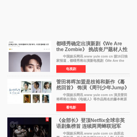
都暻秀确定出演新剧《We Are
the Zombie》 挑战丧尸题材人性
喜剧
中国娱乐网讯 www yule com cn 据16日独
家报道，都暻秀将出演新电视剧《We Are the
Zombie》，在剧中饰演主演金仁钟一角，挑战与
电视剧
以往丧尸题材截然不同的人性喜剧。 新剧
《We Are t
菅田将晖加盟是枝裕和新作《蓦
然回首》 饰演《周刊少年Jump》
编辑
中国娱乐网讯 www yule com cn 演员菅田
将晖将出演由《电锯人》等作品闻名的藤本树原
作漫画改编的电影《蓦然回首》（是枝裕和导
看电影
演）。菅田饰演的角色是初中时代两位主人公带
着完成的作品前去
《金部长》登顶Netflix全球非英
语剧集榜首 连续两周蝉联冠军
中国娱乐网讯 www yule com cn 由苏志