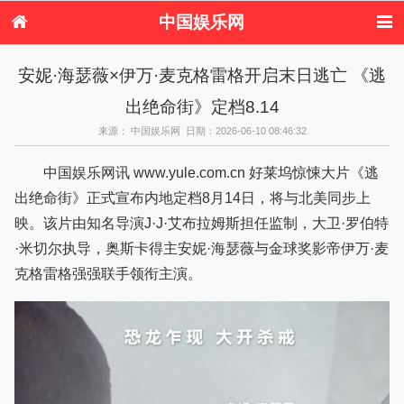
中国娱乐网
首页
新闻
女性
看电影
安妮·海瑟薇×伊万·麦克格雷格开启末日逃亡 《逃
电视剧
演唱会
综艺节目
偶像活动
出绝命街》定档8.14
热周边
来源： 中国娱乐网 日期：2026-06-10 08:46:32
中国娱乐网讯 www.yule.com.cn 好莱坞惊悚大片《逃
出绝命街》正式宣布内地定档8月14日，将与北美同步上
映。该片由知名导演J·J·艾布拉姆斯担任监制，大卫·罗伯特
·米切尔执导，奥斯卡得主安妮·海瑟薇与金球奖影帝伊万·麦
克格雷格强强联手领衔主演。