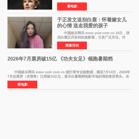
在中国内地上映。这部跨越四百年的文学经典被
看电影
搬上大银幕，为观众带来一场视觉与听觉的双重
盛宴。 《
于正发文送别白鹿：怀着嫁女儿
的心情 送走我爱的孩子
中国娱乐网讯 www yule com cn 16日，演
员白鹿正式告别欢娱影视，引发广泛关注。对
此，欢娱影视创始人于正在社交平台发文回应，
偶像活动
字里行间流露不舍与祝福。 于正透露，以前
每次有演员到期不
2026年7月票房破15亿 《功夫女足》领跑暑期档
中国娱乐网讯 www yule com cn 据灯塔专业版数据，截至7月14日，2026年
7月总票房（含预售）已突破15亿元，显示出暑期档电影市场的强劲复苏势头。在
众多上映影片中，《功夫女足》《小黄人与大
看电影