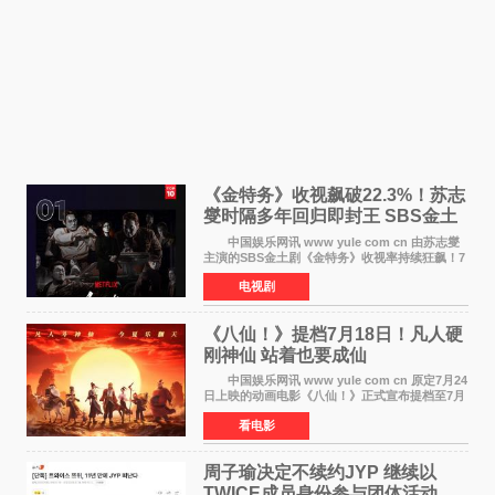
《金特务》收视飙破22.3%！苏志
燮时隔多年回归即封王 SBS金土
剧新纪录诞生
中国娱乐网讯 www yule com cn 由苏志燮
主演的SBS金土剧《金特务》收视率持续狂飙！7
月11日播出的第6集全国平均收视率高达22 3%，
电视剧
瞬间最高更冲上26 4%，不仅再度刷新自身纪
录，更稳坐同时段
《八仙！》提档7月18日！凡人硬
刚神仙 站着也要成仙
中国娱乐网讯 www yule com cn 原定7月24
日上映的动画电影《八仙！》正式宣布提档至7月
18日。这部国风动画大片将八仙过海，各显神通
看电影
这句刻在国人DNA里的俗语玩出了新花样——影
片讲述凡人
周子瑜决定不续约JYP 继续以
TWICE成员身份参与团体活动