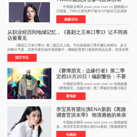
中国娱乐网讯 www yule com cn 据韩媒14
日报道，TWICE成员周子瑜与JYP娱乐已达成协
议，不再续签个人专属合约，但她将继续参与
偶像活动
TWICE的完整团体活动。 周子瑜于2015年通
过生存节目《SIXTE
从职业经历到地域记忆，《喜剧之王单口季3》让不同表
达被看见
《喜剧之王单口季3》第二期正式上线。节目延续第三季开播以来鲜活、多元
的舞台气质，在更丰富的创作者面貌中，继续拓宽单口喜剧的表达边界。老演员带
着更加成熟的文本与舞台掌控回归，新面孔则
综艺节目
《赛博朋克：边缘行者》第二季
定档10月20日！编剧警告：不要
对角色投入太深
中国娱乐网讯 www yule com cn 动画剧集
《赛博朋克：边缘行者》第二季确切首播日期正
式敲定——将于10月20日在Netflix全球上线。此
看电影
前，Netflix韩国官方账号曾短暂出现这一日期信
息，随后迅
李宝英有望出演ENA新剧《离婚
调查官洪末琴》 饰演勇敢的单亲
妈妈家事调查官
中国娱乐网讯 www yule com cn 据韩媒报
道，演员李宝英有望出演ENA新剧《离婚调查官
洪末琴》女主角，引发观众期待。 李宝英在
电视剧
剧中饰演家庭法院家事调查官洪末琴一角——即