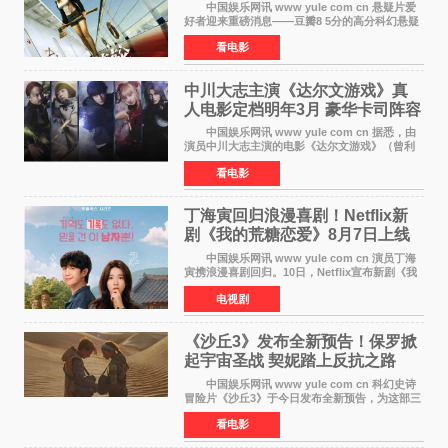
幕
中国娱乐网讯 www yule com cn 悬疑片爱
好者迎来重磅消息——豆瓣8 5分的高分科幻悬疑
电影《恐怖游轮》正式宣布定档7月17日在内地上
看电影
映。这部由英国导演克里斯托弗·史密斯执导、惊
悚片女王梅
中川大志主演《达尔文游戏》真
人电影定档明年3月 豪华卡司阵容
公开
中国娱乐网讯 www yule com cn 据悉，由
演员中川大志主演的电影《达尔文游戏》（曾利
文彦执导）将于明年3月12日上映，该消息于7月9
看电影
日公布。 本片为累计发行量突破1000万册的
同名漫画的真
丁海寅回归浪漫喜剧！Netflix新
剧《我的荒糖恋爱》8月7日上线
中国娱乐网讯 www yule com cn 演员丁海
寅携浪漫喜剧回归。10日，Netflix宣布新剧《我
的荒糖恋爱》将于下月7日上线。 《我的荒糖
电视剧
恋爱》是一部浪漫喜剧，讲述患上失忆症的检察
官高恩彩与
《沙丘3》发布全新预告！保罗掀
起宇宙圣战 契妮踏上反抗之路
中国娱乐网讯 www yule com cn 科幻史诗
冒险片《沙丘3》于今日发布全新预告，为这部三
部曲最终章揭开神秘面纱。预告中展现了17年过
看电影
去后，保罗·厄崔迪以穆阿迪布之名登基称帝，发
动了一场