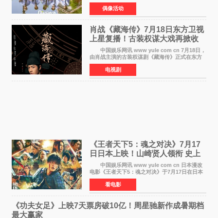
公，本期标题为And The Summer。作为出道后
偶像活动
首次担任杂志画报主角的完整体，AND2BLE用清
澈的少年感与全新的夏天相遇了
肖战《藏海传》7月18日东方卫视
上星复播！古装权谋大戏再掀收
视热潮
中国娱乐网讯 www yule com cn 7月18日，
由肖战主演的古装权谋剧《藏海传》正式在东方
卫视上星复播，引发广泛关注。该剧此前已在网
电视剧
络平台播出，凭借精良制作和紧凑剧情收获不俗
口碑，此次上
《王者天下5：魂之对决》7月17
日日本上映！山崎贤人领衔 史上
最大“函谷关防卫战”
中国娱乐网讯 www yule com cn 日本漫改
电影《王者天下5：魂之对决》于7月17日在日本
全国上映。这部由佐藤信介执导、山崎贤人主演
看电影
的历史动作片，改编自原泰久同名人气漫画，继
续讲述信和漂
《功夫女足》上映7天票房破10亿！周星驰新作成暑期档
最大赢家