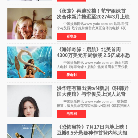
使在极限状况
《夜莺》再遭改档！范宁姐妹首
次合体新片推迟至2027年3月上映
中国娱乐网讯www yule com cn 达科塔·范
宁与艾丽·范宁姐妹俩首次真正合体的电影《夜
莺》再度改档，从原定的2027年2月12日推迟至
看电影
同年3月19日北美上映，片方希望借此利用春假档
期争取更多年轻
《海洋奇缘：启航》北美首周
4300万美元开局惨淡 2.5亿成本恐
巨亏1亿
中国娱乐网讯 www yule com cn 迪士尼真
人电影《海洋奇缘：启航》北美首周末三天仅收
4300万美元（开画3827馆），中国内地首周票房
看电影
仅840万元人民币，全球开画票房约9500万美
元，远低于业内
洪华莲有望出演tvN新剧《驻韩异
国大使馆》与李俊昊上演人龙奇
幻罗曼史
中国娱乐网讯 www yule com cn 据韩媒
报道，演员洪华莲有望出演tvN新剧《驻韩异国大
使馆》女主角，与李俊昊合作，引发观众期
电视剧
待。 该剧讲述了一位因管理驻韩异国大使馆
（负责管理居住在大
《恐怖游轮》7月17日内地上映！
豆瓣8.5分悬疑神作首登内地大银