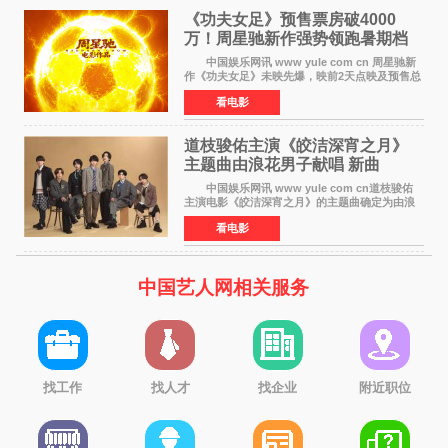
《功夫女足》预售票房破4000
万！周星驰新作强势领跑暑期档
中国娱乐网讯 www yule com cn 周星驰新
作《功夫女足》未映先爆，映前2天点映及预售总
票房已突破4000万大关，成为暑期档最受期待的
看电影
电影之一。这部融合功夫元素与足球题材的喜剧
电影，将于7月
道枝骏佑主演《皎洁深宵之月》
主题曲由浪花男子献唱 新曲
《Moonlit》预告公开
中国娱乐网讯 www yule com cn道枝骏佑
主演电影《皎洁深宵之月》的主题曲确定为由浪
花男子演唱的新曲《Moonlit》。使用该乐曲的最
看电影
新预告片也已制作完成。 本片讲述的是市村
琥珀（道枝骏佑
中国艺人网相关服务
找工作
找人才
找企业
附近职位