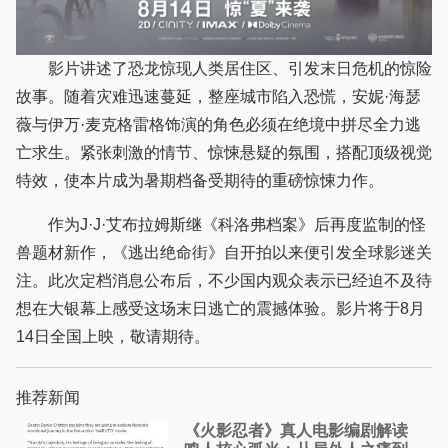
影片讲述了恐龙惊现人类居住区、引发末日危机的惊险
故事。随着灾难迅速蔓延，整座城市陷入恐慌，安妮·海瑟
薇与伊万·麦克格雷格饰演的角色必须在绝境中拼尽全力逃
亡求生。紧张刺激的情节、惊悚悬疑的氛围，搭配顶级视觉
特效，使本片成为暑期档备受期待的重磅惊悚力作。
作为J·J·艾布拉姆斯继《科洛弗档案》后再度监制的怪
兽题材新作，《逃出绝命街》自开拍以来便引发全球影迷关
注。此次定档消息公布后，不少国内观众表示已经迫不及待
想在大银幕上感受这场末日逃亡的震撼体验。影片将于8月
14日全国上映，敬请期待。
推荐新闻
《火影忍者》真人电影编剧解读