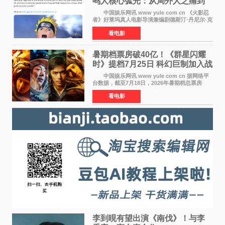
鸣人核心弧光：从局外人之痛到
自我觉醒
中国娱乐网讯 www yule com cn 《火影忍
者》好莱坞真人电影导演兼编剧德斯汀·丹尼尔·克
雷顿近日在采访中分享了对主角鸣人成长弧光的
看电影
理解，透露电影将深入探索鸣人作为局外人的情
感历程。
暑期档票房破40亿！《群星闪耀
时》提档7月25日 科幻巨制加入战
局
中国娱乐网讯 www yule com cn 据网络平
台数据，截至7月18日，2026年暑期档总票房
（含预售）已正式突破40亿元大关，年度总票房
看电影
也随之逼近197亿元。超百部中外佳片同台竞技，
点燃了盛夏的电
李到晛有望出演《南伐》！与李