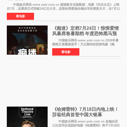
中国娱乐网讯 www yule com cn 据猫眼专业版数据，电影《功夫女足》上映
仅7天，总票房正式突破10亿元大关。这部由周星驰自编自导的喜剧大片，自7月11
日公映以来便展现出惊人的市场统治力。
看电影
《痴迷》定档7月24日！惊悚爱情
风暴席卷暑期档 年度恐怖黑马预
定
中国娱乐网讯 www yule com cn 2026年暑
期档又添重磅选手！万众期待的恐怖电影《痴
迷》今日正式官宣定档，将于7月24日登陆内地各
看电影
大院线。这部被业内专家誉为新世代爆款恐怖电
影的作品，将为
《哈姆雷特》7月18日内地上映！
莎翁经典首登中国大银幕
中国娱乐网讯 www yule com cn 改编自莎
士比亚同名戏剧的电影《哈姆雷特》将于7月18日