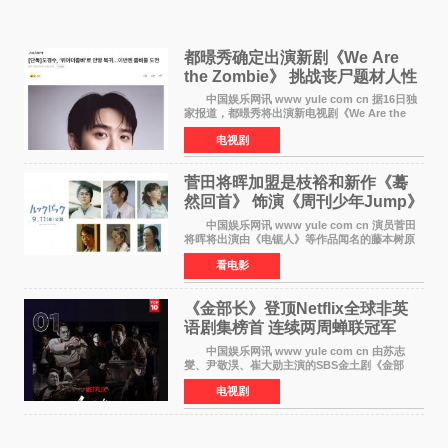
都暻秀确定出演新剧《We Are
the Zombie》 挑战丧尸题材人性
喜剧
中国娱乐网讯 www yule com cn 据16日独
家报道，都暻秀将出演新电视剧《We Are the
Zombie》，在剧中饰演主演金仁钟一角，挑战与
电视剧
以往丧尸题材截然不同的人性喜剧。 新剧
《We Are t
菅田将晖加盟是枝裕和新作《蓦
然回首》 饰演《周刊少年Jump》
编辑
中国娱乐网讯 www yule com cn 演员菅田
将晖将出演由《电锯人》等作品闻名的藤本树原
作漫画改编的电影《蓦然回首》（是枝裕和导
看电影
演）。菅田饰演的角色是初中时代两位主人公带
着完成的作品前去
《金部长》登顶Netflix全球非英
语剧集榜首 连续两周蝉联冠军
中国娱乐网讯 www yule com cn 由苏志
燮、尹敬淏、崔大勋主演的SBS金土剧《金部
长》持续席卷全球，收获海内外观众热烈反
电视剧
响。 15日，据Netflix官方排行榜网站Tudum
公布的数据，SBS金土剧《