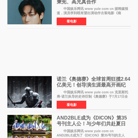
秉宪、高允真合作
中国娱乐网讯 www yule com cn 据韩媒报
道，演员李到晛有望出演动作古装电影《南
伐》，与李秉宪、高允真合作，引发关注。
看电影
该片为动作古装片，讲述朝鲜初期，为了解救被
倭寇绑走的俘虏，9
诺兰《奥德赛》全球首周狂揽2.64
亿美元！创导演生涯最高开画纪
录
中国娱乐网讯 www yule com cn 克里斯托
弗·诺兰执导的史诗巨制《奥德赛》于7月17日全
球上映，首周末票房表现远超预期——北美首周
看电影
三天粗报1 245亿美元（开画3919馆），全球首周
2 641亿美元
AND2BLE成为《DICON》第35
号刊主人公！与少年们共赴夏日
之约
中国娱乐网讯 www yule com cn
AND2BLE成为了《DICON》第35号刊的主人