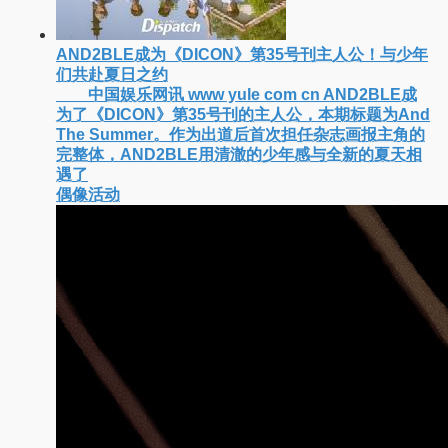
中国娱乐网讯 www yule com cn 克里斯托弗·诺
兰执导的史诗巨制《奥德赛》于7月17日全球上映，
首周末票房表现远超预期——北美首周三天粗报1 245
亿美元（开画3919馆），全球首周2 641亿美元
看电影
AND2BLE成为《DICON》第35号刊主人公！与少年
们共赴夏日之约
中国娱乐网讯 www yule com cn AND2BLE成
为了《DICON》第35号刊的主人公，本期标题为And
The Summer。作为出道后首次担任杂志画报主角的
完整体，AND2BLE用清澈的少年感与全新的夏天相
遇了
偶像活动