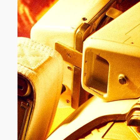
外人之痛到自我觉醒
中国娱乐网讯 www yule com cn 《火影忍者》
好莱坞真人电影导演兼编剧德斯汀·丹尼尔·克雷顿近
日在采访中分享了对主角鸣人成长弧光的理解，透露
电影将深入探索鸣人作为局外人的情感历程。
看电影