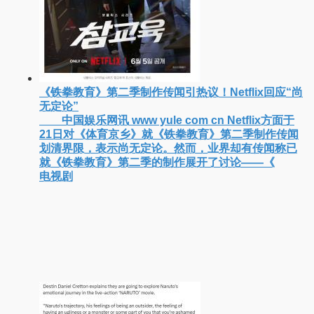
《铁拳教育》第二季制作传闻引热议！Netflix回应“尚
无定论”
中国娱乐网讯 www yule com cn Netflix方面于
21日对《体育京乡》就《铁拳教育》第二季制作传闻
划清界限，表示尚无定论。然而，业界却有传闻称已