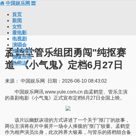
中国娱乐网
首页
新闻
女性
看电影
电视剧
演唱会
孟鹤堂管乐组团勇闯"纯抠赛
综艺节目
偶像活动
道"《小气鬼》定档6月27日
热周边
来源： 中国娱乐网 日期：2026-06-10 08:43:02
中国娱乐网讯 www.yule.com.cn 由孟鹤堂、管乐主演
的喜剧电影《小气鬼》正式宣布定档6月27日全国上映。
该片以幽默诙谐的方式讲述了一个关于"抠门"的故事，
两位主演将在片中展开一场令人捧腹的"抠门"较量。孟鹤堂
作为相声演员出身，此次跨界大银幕，与管乐的搭档组合备