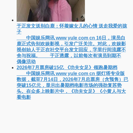
《哈姆雷特》7月18日内地上映！莎翁经典首登中国
大银幕
中国娱乐网讯 www yule com cn 改编自莎士比
亚同名戏剧的电影《哈姆雷特》将于7月18日在中国
内地上映。这部跨越四百年的文学经典被搬上大银
幕，为观众带来一场视觉与听觉的双重盛宴。 《
看电影
于正发文送别白鹿：怀着嫁女儿的心情 送走我爱的孩
子
中国娱乐网讯 www yule com cn 16日，演员白
鹿正式告别欢娱影视，引发广泛关注。对此，欢娱影
视创始人于正在社交平台发文回应，字里行间流露不
舍与祝福。 于正透露，以前每次有演员到期不
偶像活动