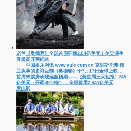
诺兰《奥德赛》全球首周狂揽2.64亿美元！创导演生
涯最高开画纪录