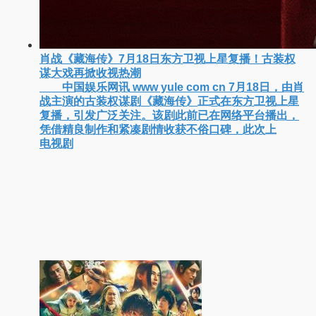
肖战《藏海传》7月18日东方卫视上星复播！古装权
谋大戏再掀收视热潮
中国娱乐网讯 www yule com cn 7月18日，由肖
战主演的古装权谋剧《藏海传》正式在东方卫视上星
复播，引发广泛关注。该剧此前已在网络平台播出，
凭借精良制作和紧凑剧情收获不俗口碑，此次上
电视剧