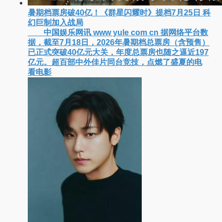
暑期档票房破40亿！《群星闪耀时》提档7月25日 科
幻巨制加入战局
中国娱乐网讯 www yule com cn 据网络平台数
据，截至7月18日，2026年暑期档总票房（含预售）
已正式突破40亿元大关，年度总票房也随之逼近197
亿元。超百部中外佳片同台竞技，点燃了盛夏的电
看电影