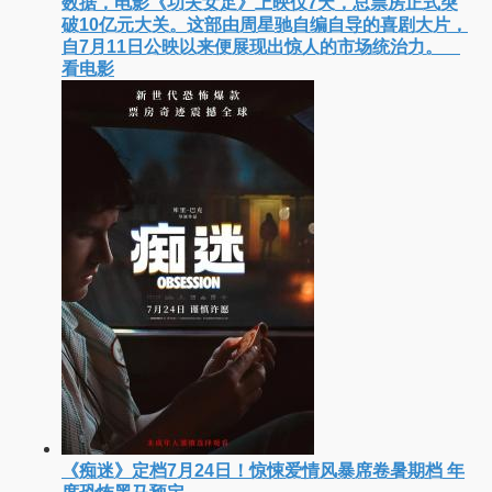
《王者天下5：魂之对决》7月17日日本上映！山崎贤
人领衔 史上最大“函谷关防卫战”
中国娱乐网讯 www yule com cn 日本漫改电影
《王者天下5：魂之对决》于7月17日在日本全国上
映。这部由佐藤信介执导、山崎贤人主演的历史动作
片，改编自原泰久同名人气漫画，继续讲述信和漂
看电影
《功夫女足》上映7天票房破10亿！周星驰新作成暑
期档最大赢家
中国娱乐网讯 www yule com cn 据猫眼专业版
数据，电影《功夫女足》上映仅7天，总票房正式突
破10亿元大关。这部由周星驰自编自导的喜剧大片，
自7月11日公映以来便展现出惊人的市场统治力。
看电影