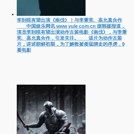
李到晛有望出演《南伐》！与李秉宪、高允真合作
中国娱乐网讯 www yule com cn 据韩媒报道，
演员李到晛有望出演动作古装电影《南伐》，与李秉
宪、高允真合作，引发关注。 该片为动作古装
片，讲述朝鲜初期，为了解救被倭寇绑走的俘虏，9
看电影