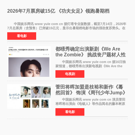
2026年7月票房破15亿 《功夫女足》领跑暑期档
中国娱乐网讯 www yule com cn 据灯塔专业版数据，截至7月14日，2026年
7月总票房（含预售）已突破15亿元，显示出暑期档电影市场的强劲复苏势头。在
众多上映影片中，《功夫女足》《小黄人与大
看电影
都暻秀确定出演新剧《We Are
the Zombie》 挑战丧尸题材人性
喜剧
中国娱乐网讯 www yule com cn 据16日独
家报道，都暻秀将出演新电视剧《We Are the
Zombie》，在剧中饰演主演金仁钟一角，挑战与
电视剧
以往丧尸题材截然不同的人性喜剧。 新剧
《We Are t
菅田将晖加盟是枝裕和新作《蓦
然回首》 饰演《周刊少年Jump》
编辑
中国娱乐网讯 www yule com cn 演员菅田
将晖将出演由《电锯人》等作品闻名的藤本树原
作漫画改编的电影《蓦然回首》（是枝裕和导
看电影
演）。菅田饰演的角色是初中时代两位主人公带
着完成的作品前去