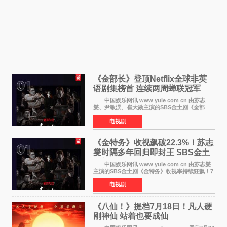
《金部长》登顶Netflix全球非英
语剧集榜首 连续两周蝉联冠军
中国娱乐网讯 www yule com cn 由苏志
燮、尹敬淏、崔大勋主演的SBS金土剧《金部
长》持续席卷全球，收获海内外观众热烈反
电视剧
响。 15日，据Netflix官方排行榜网站Tudum
公布的数据，SBS金土剧《
《金特务》收视飙破22.3%！苏志
燮时隔多年回归即封王 SBS金土
剧新纪录诞生
中国娱乐网讯 www yule com cn 由苏志燮
主演的SBS金土剧《金特务》收视率持续狂飙！7
月11日播出的第6集全国平均收视率高达22 3%，
电视剧
瞬间最高更冲上26 4%，不仅再度刷新自身纪
录，更稳坐同时段
《八仙！》提档7月18日！凡人硬
刚神仙 站着也要成仙