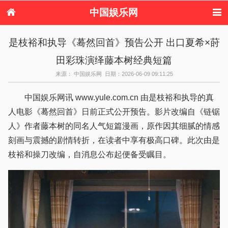
中国娱乐网
首页
新闻
女性
看电影
是枝裕和执导《蓦然回首》预告公开 出口夏希×莳
电视剧
演唱会
综艺节目
偶像活动
田彩珠演绎藤本树经典短篇
热周边
来源： 中国娱乐网 日期：2026-06-09 09:11:25
中国娱乐网讯 www.yule.com.cn 由是枝裕和执导的真
人电影《蓦然回首》日前正式公开预告。影片改编自《链锯
人》作者藤本树的同名人气短篇漫画，原作因其细腻的情感
刻画与震撼的剧情转折，在读者中享有极高口碑。此次由是
枝裕和操刀改编，自消息公布起便备受瞩目。