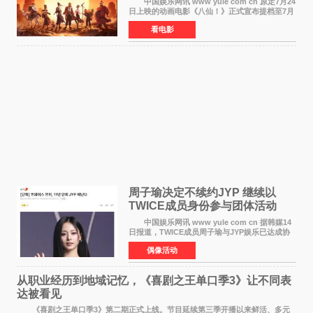
中国娱乐网讯 www yule com cn 原定7月24
日上映的动画电影《八仙！》正式宣布提档至7月
18日。这部国风动画大片将八仙过海，各显神通
看电影
这句刻在国人DNA里的俗语玩出了新花样——影
片讲述凡人
周子瑜决定不续约JYP 继续以
TWICE成员身份参与团体活动
中国娱乐网讯 www yule com cn 据韩媒14
日报道，TWICE成员周子瑜与JYP娱乐已达成协
议，不再续签个人专属合约，但她将继续参与
偶像活动
TWICE的完整团体活动。 周子瑜于2015年通
过生存节目《SIXTE
从职业经历到地域记忆，《喜剧之王单口季3》让不同表
达被看见
《喜剧之王单口季3》第二期正式上线。节目延续第三季开播以来鲜活、多元