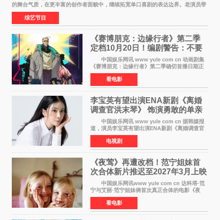
的舞台气质，在更丰富的创作者面貌中，继续拓宽单口喜剧的表达边界。老演员带
着更加成熟的文本与舞台掌控回归，新面孔则
综艺节目
《赛博朋克：边缘行者》第二季
定档10月20日！编剧警告：不要
对角色投入太深
中国娱乐网讯 www yule com cn 动画剧集
《赛博朋克：边缘行者》第二季确切首播日期正
式敲定——将于10月20日在Netflix全球上线。此
看电影
前，Netflix韩国官方账号曾短暂出现这一日期信
息，随后迅
李宝英有望出演ENA新剧《离婚
调查官洪末琴》 饰演勇敢的单亲
妈妈家事调查官
中国娱乐网讯 www yule com cn 据韩媒报
道，演员李宝英有望出演ENA新剧《离婚调查官
洪末琴》女主角，引发观众期待。 李宝英在
电视剧
剧中饰演家庭法院家事调查官洪末琴一角——即
使在极限状况
《夜莺》再遭改档！范宁姐妹首
次合体新片推迟至2027年3月上映
中国娱乐网讯www yule com cn 达科塔·范
宁与艾丽·范宁姐妹俩首次真正合体的电影《夜
莺》再度改档，从原定的2027年2月12日推迟至
看电影
同年3月19日北美上映，片方希望借此利用春假档
期争取更多年轻