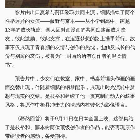
影片由出口夏希与莳田彩珠共同主演，细腻描绘了两个
性格迥异的女孩——藤野与京本——从小学到高中、跨越
13年的成长轨迹。两人因对画漫画的共同痴迷而成为挚
友，彼此激励、彼此支撑，在追逐梦想的路上携手前行。故
事不仅展现了青春期的友情与创作的热忱，也触及成长的代
价与别离的哀伤，被誉为“一封写给所有创作者的温柔情
书”。
预告片中，少女们在教室、家中、书桌前埋头作画的画
面交替出现，伴随着细腻的钢琴配乐，展现出时光流转中梦
想与现实的交错。是枝裕和延续了他一贯克制而动人的叙事
风格，将原作中极具冲击力的情感内核转化为影像语言。
《蓦然回首》将于9月11日在日本全国上映。这部集结
了是枝裕和、藤本树两位顶级创作者的作品，能否再现原作
带给读者的感动，备受期待。