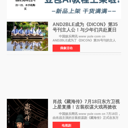
AND2BLE成为《DICON》第35
号刊主人公！与少年们共赴夏日
之约
中国娱乐网讯 www yule com cn
AND2BLE成为了《DICON》第35号刊的主人
公，本期标题为And The Summer。作为出道后
偶像活动
首次担任杂志画报主角的完整体，AND2BLE用清
澈的少年感与全新的夏天相遇了
肖战《藏海传》7月18日东方卫视
上星复播！古装权谋大戏再掀收
视热潮
中国娱乐网讯 www yule com cn 7月18日，
由肖战主演的古装权谋剧《藏海传》正式在东方
卫视上星复播，引发广泛关注。该剧此前已在网
电视剧
络平台播出，凭借精良制作和紧凑剧情收获不俗