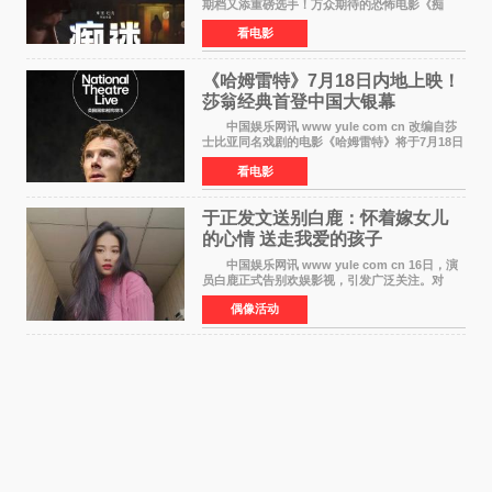
期档又添重磅选手！万众期待的恐怖电影《痴
迷》今日正式官宣定档，将于7月24日登陆内地各
看电影
大院线。这部被业内专家誉为新世代爆款恐怖电
影的作品，将为
《哈姆雷特》7月18日内地上映！
莎翁经典首登中国大银幕
中国娱乐网讯 www yule com cn 改编自莎
士比亚同名戏剧的电影《哈姆雷特》将于7月18日
在中国内地上映。这部跨越四百年的文学经典被
看电影
搬上大银幕，为观众带来一场视觉与听觉的双重
盛宴。 《
于正发文送别白鹿：怀着嫁女儿
的心情 送走我爱的孩子
中国娱乐网讯 www yule com cn 16日，演
员白鹿正式告别欢娱影视，引发广泛关注。对
此，欢娱影视创始人于正在社交平台发文回应，
偶像活动
字里行间流露不舍与祝福。 于正透露，以前
每次有演员到期不