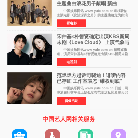
主题曲由浪花男子献唱 新曲
《Moonlit》预告公开
中国娱乐网讯 www yule com cn道枝骏佑
主演电影《皎洁深宵之月》的主题曲确定为由浪
花男子演唱的新曲《Moonlit》。使用该乐曲的最
看电影
新预告片也已制作完成。 本片讲述的是市村
琥珀（道枝骏佑
宋仲基×朴智贤确定出演KBS新周
末剧《Love Cloud》 上演气象与
诅咒交织的奇幻爱情
中国娱乐网讯www yule com cn 据韩媒报
道，演员宋仲基与朴智贤确定出演KBS新周末剧
《Love Cloud》，分别担任男女主角。该剧预计
电视剧
将于明年播出，引发观众期待。 《Love
Cloud》讲述了一位
范丞丞方起诉司晓迪！诽谤内容
已存证 工作室表态“维权到底”
中国娱乐网讯 www yule com cn 日前，司
晓迪在社交平台上疑似发布范丞丞私照及聊天记
录等内容，引发网络热议。大量网友对此展开讨
偶像活动
论，相关话题迅速登上热搜。 刚刚，范丞丞
对接号@到范
中国艺人网相关服务