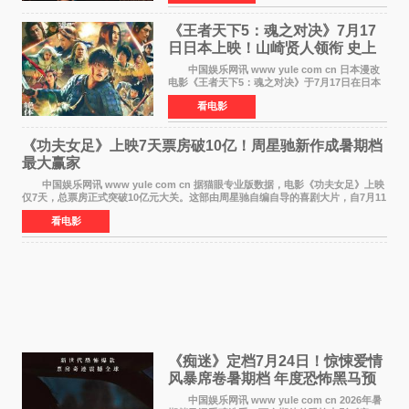
口碑，此次上
《王者天下5：魂之对决》7月17
日日本上映！山崎贤人领衔 史上
最大“函谷关防卫战”
中国娱乐网讯 www yule com cn 日本漫改
电影《王者天下5：魂之对决》于7月17日在日本
全国上映。这部由佐藤信介执导、山崎贤人主演
看电影
的历史动作片，改编自原泰久同名人气漫画，继
续讲述信和漂
《功夫女足》上映7天票房破10亿！周星驰新作成暑期档
最大赢家
中国娱乐网讯 www yule com cn 据猫眼专业版数据，电影《功夫女足》上映
仅7天，总票房正式突破10亿元大关。这部由周星驰自编自导的喜剧大片，自7月11
日公映以来便展现出惊人的市场统治力。
看电影
《痴迷》定档7月24日！惊悚爱情
风暴席卷暑期档 年度恐怖黑马预
定
中国娱乐网讯 www yule com cn 2026年暑