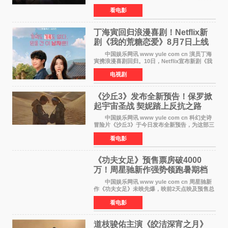
文彦执导）将于明年3月12日上映，该消息于7月9
看电影
日公布。 本片为累计发行量突破1000万册的
同名漫画的真
丁海寅回归浪漫喜剧！Netflix新
剧《我的荒糖恋爱》8月7日上线
中国娱乐网讯 www yule com cn 演员丁海
寅携浪漫喜剧回归。10日，Netflix宣布新剧《我
的荒糖恋爱》将于下月7日上线。 《我的荒糖
电视剧
恋爱》是一部浪漫喜剧，讲述患上失忆症的检察
官高恩彩与
《沙丘3》发布全新预告！保罗掀
起宇宙圣战 契妮踏上反抗之路
中国娱乐网讯 www yule com cn 科幻史诗
冒险片《沙丘3》于今日发布全新预告，为这部三
部曲最终章揭开神秘面纱。预告中展现了17年过
看电影
去后，保罗·厄崔迪以穆阿迪布之名登基称帝，发
动了一场
《功夫女足》预售票房破4000
万！周星驰新作强势领跑暑期档
中国娱乐网讯 www yule com cn 周星驰新
作《功夫女足》未映先爆，映前2天点映及预售总
票房已突破4000万大关，成为暑期档最受期待的
看电影
电影之一。这部融合功夫元素与足球题材的喜剧
电影，将于7月
道枝骏佑主演《皎洁深宵之月》