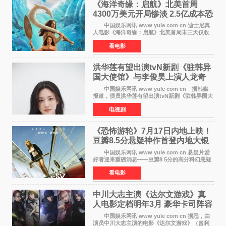
《海洋奇缘：启航》北美首周
4300万美元开局惨淡 2.5亿成本恐
巨亏1亿
中国娱乐网讯 www yule com cn 迪士尼真
人电影《海洋奇缘：启航》北美首周末三天仅收
4300万美元（开画3827馆），中国内地首周票房
看电影
仅840万元人民币，全球开画票房约9500万美
元，远低于业内
洪华莲有望出演tvN新剧《驻韩异
国大使馆》与李俊昊上演人龙奇
幻罗曼史
中国娱乐网讯 www yule com cn 据韩媒
报道，演员洪华莲有望出演tvN新剧《驻韩异国大
使馆》女主角，与李俊昊合作，引发观众期
电视剧
待。 该剧讲述了一位因管理驻韩异国大使馆
（负责管理居住在大
《恐怖游轮》7月17日内地上映！
豆瓣8.5分悬疑神作首登内地大银
幕
中国娱乐网讯 www yule com cn 悬疑片爱
好者迎来重磅消息——豆瓣8 5分的高分科幻悬疑
电影《恐怖游轮》正式宣布定档7月17日在内地上
看电影
映。这部由英国导演克里斯托弗·史密斯执导、惊
悚片女王梅
中川大志主演《达尔文游戏》真
人电影定档明年3月 豪华卡司阵容
公开
中国娱乐网讯 www yule com cn 据悉，由
演员中川大志主演的电影《达尔文游戏》（曾利