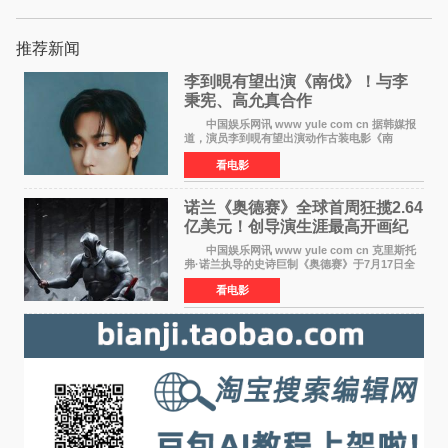
推荐新闻
李到晛有望出演《南伐》！与李
秉宪、高允真合作
中国娱乐网讯 www yule com cn 据韩媒报
道，演员李到晛有望出演动作古装电影《南
伐》，与李秉宪、高允真合作，引发关注。
看电影
该片为动作古装片，讲述朝鲜初期，为了解救被
倭寇绑走的俘虏，9
诺兰《奥德赛》全球首周狂揽2.64
亿美元！创导演生涯最高开画纪
录
中国娱乐网讯 www yule com cn 克里斯托
弗·诺兰执导的史诗巨制《奥德赛》于7月17日全
球上映，首周末票房表现远超预期——北美首周
看电影
三天粗报1 245亿美元（开画3919馆），全球首周
2 641亿美元