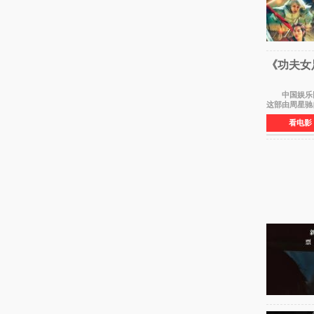
《功夫女
中国娱乐网讯 
这部由周星驰
看电影