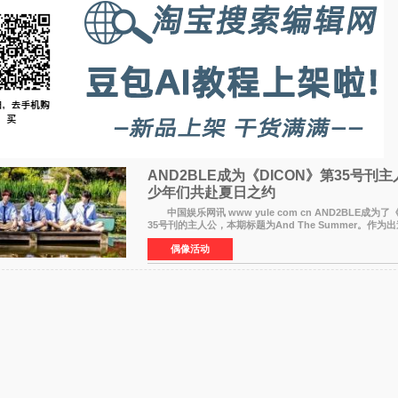
AND2BLE成为《DICON》第35号刊
少年们共赴夏日之约
中国娱乐网讯 www yule com cn AND2BLE成为了
35号刊的主人公，本期标题为And The Summer。作为
杂志画报主角的完整体，AND2BLE用清澈的少年感与全
偶像活动