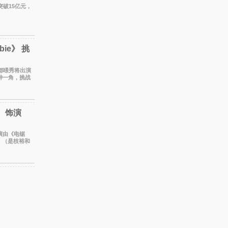
突破15亿元，
bie》 挑
仁钟一角，挑战
t
 饰演
出演由《电锯
》（是枝裕和
的作品前去