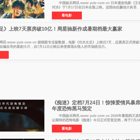
中国娱乐网讯 www yule com cn 日本漫改电影《王者天下5：魂之
对决》于7月17日在日本全国上映。这部由佐藤信介执导
的历史动作片，改编自原泰久同名人气漫画，继续讲述信
看电影
足》上映7天票房破10亿！周星驰新作成暑期档最大赢家
www yule com cn 据猫眼专业版数据，电影《功夫女足》上映仅7天，总票房正式突破
自编自导的喜剧大片，自7月11日公映以来便展现出惊人的市场统治力。
《痴迷》定档7月24日！惊悚爱情风暴
年度恐怖黑马预定
中国娱乐网讯 www yule com cn 2026年暑期档又
众期待的恐怖电影《痴迷》今日正式官宣定档，将于7月2
大院线。这部被业内专家誉为新世代爆款恐怖电影的作品
看电影