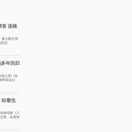
榜首 连续
淏、崔大勋主演
热烈反
数据，SBS金土
隔多年回归
BS金土剧《金
视率高达22
更稳坐同时段
 站着也
仙过海，各显神
凡人