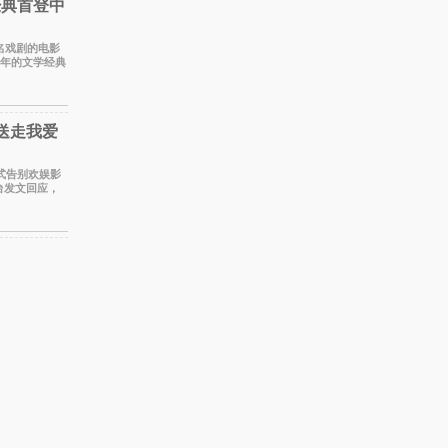
经典首登中
同名戏剧的电影
百年的文学经典
。 《
送走我爱
正式告别欢娱影
台发文回应，
员到期不