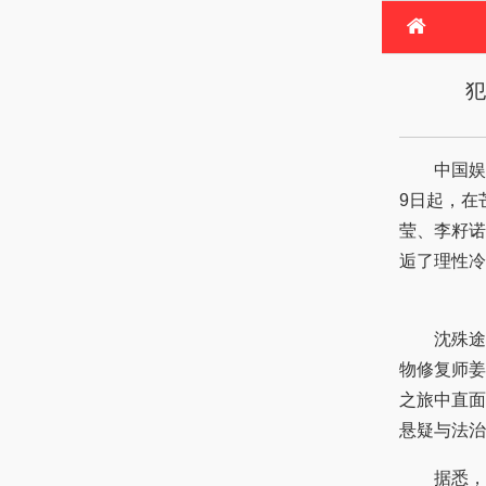
首
犯
电
热
中国娱
9日起，在
莹、李籽诺
逅了理性冷
沈殊途（
物修复师姜
之旅中直面
悬疑与法治
据悉，该剧