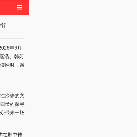
电影
领衔
像活动
王嘉浩、韩芮
谍网时，邂
性冷静的文
四伏的探寻
众带来一场
杰在剧中饰