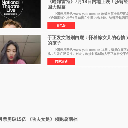
《哈姆雷特》7月18日内地上映！莎翁
国大银幕
中国娱乐网讯 www yule com cn 改编自莎士比亚
《哈姆雷特》将于7月18日在中国内地上映。这部跨越四
被搬上大银幕，为观众带来一场视觉与听觉的双重盛宴
看电影
于正发文送别白鹿：怀着嫁女儿的心情 
的孩子
中国娱乐网讯 www yule com cn 16日，演员白鹿
视，引发广泛关注。对此，欢娱影视创始人于正在社交平
字里行间流露不舍与祝福。 于正透露，以前每次有演
偶像活动
7月票房破15亿 《功夫女足》领跑暑期档