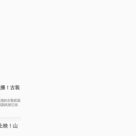
复播！古装
战主演的古装权谋
该剧此前已在
此次上
上映！山