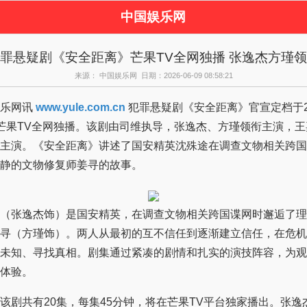
中国娱乐网
页
新闻
女性
看
罪悬疑剧《安全距离》芒果TV全网独播 张逸杰方瑾
视剧
演唱会
综艺节目
偶
来源： 中国娱乐网 日期：2026-06-09 08:58:21
周边
乐网讯
www.yule.com.cn
犯罪悬疑剧《安全距离》官宣定档于2026年6月
芒果TV全网独播。该剧由司维执导，张逸杰、方瑾领衔主演，
主演。《安全距离》讲述了国安精英沈殊途在调查文物相关跨国
静的文物修复师姜寻的故事。
张逸杰饰）是国安精英，在调查文物相关跨国谍网时邂逅了理
寻（方瑾饰）。两人从最初的互不信任到逐渐建立信任，在危机
未知、寻找真相。剧集通过紧凑的剧情和扎实的演技阵容，为观
体验。
共有20集，每集45分钟，将在芒果TV平台独家播出。张逸