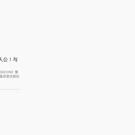
主人公！与
《DICON》第
出道后首次担任
新的夏天相遇了