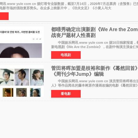
www yule com cn 据灯塔专业版数据，截至7月14日，2026年7月总票房（含预售）已
电影市场的强劲复苏势头。在众多上映影片中，《功夫女足》《小黄人与大
都暻秀确定出演新剧《We Are the Zom
战丧尸题材人性喜剧
中国娱乐网讯 www yule com cn 据16日独家报道，都暻秀将出演
新电视剧《We Are the Zombie》，在剧中饰演主演金
与以往丧尸题材截然不同的人性喜剧。 新剧《We Are 
电视剧
菅田将晖加盟是枝裕和新作《蓦然回首》
《周刊少年Jump》编辑
中国娱乐网讯 www yule com cn 演员菅田将晖将
人》等作品闻名的藤本树原作漫画改编的电影《蓦然回首
导演）。菅田饰演的角色是初中时代两位主人公带着完成
看电影