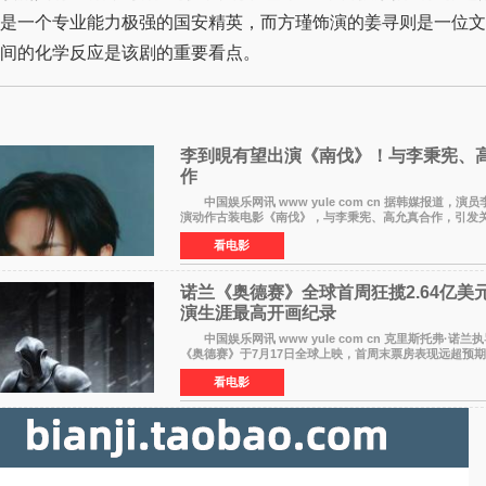
是一个专业能力极强的国安精英，而方瑾饰演的姜寻则是一位文
间的化学反应是该剧的重要看点。
李到晛有望出演《南伐》！与李秉宪、
作
中国娱乐网讯 www yule com cn 据韩媒报道，演
演动作古装电影《南伐》，与李秉宪、高允真合作，引
片为动作古装片，讲述朝鲜初期，为了解救被倭寇绑走的俘
看电影
诺兰《奥德赛》全球首周狂揽2.64亿美
演生涯最高开画纪录
中国娱乐网讯 www yule com cn 克里斯托弗·诺兰
《奥德赛》于7月17日全球上映，首周末票房表现远超预
三天粗报1 245亿美元（开画3919馆），全球首周2 641亿
看电影