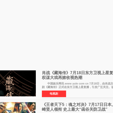
肖战《藏海传》7月18日东方卫视上星
权谋大戏再掀收视热潮
中国娱乐网讯 www yule com cn 7月18日，由肖
剧《藏海传》正式在东方卫视上星复播，引发广泛关注。
网络平台播出，凭借精良制作和紧凑剧情收获不俗口碑，
电视剧
《王者天下5：魂之对决》7月17日日本
崎贤人领衔 史上最大“函谷关防卫战”