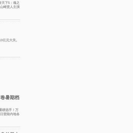
、山崎贤人主演
和漂
10亿元大关。
席卷暑期档
添重磅选手！万
4日登陆内地各
，将为