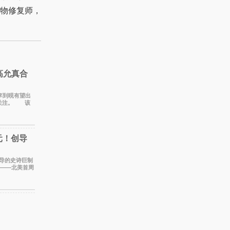
物修复师，
高允真合
员李到晛有望出
发关注。 该
虏，9
元！创导
执导的史诗巨制
期——北美首周
美元