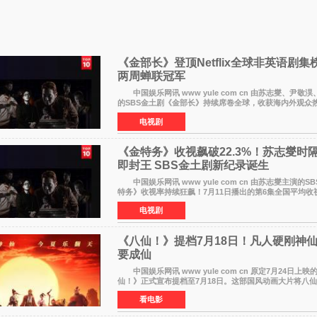
《金部长》登顶Netflix全球非英语剧集
两周蝉联冠军
中国娱乐网讯 www yule com cn 由苏志燮、尹敬
的SBS金土剧《金部长》持续席卷全球，收获海内外观众
响。 15日，据Netflix官方排行榜网站Tudum公布的
电视剧
剧《
《金特务》收视飙破22.3%！苏志燮时
即封王 SBS金土剧新纪录诞生
中国娱乐网讯 www yule com cn 由苏志燮主演的S
特务》收视率持续狂飙！7月11日播出的第6集全国平均收
3%，瞬间最高更冲上26 4%，不仅再度刷新自身纪录，
电视剧
《八仙！》提档7月18日！凡人硬刚神仙
要成仙
中国娱乐网讯 www yule com cn 原定7月24日上映的动画电影《八
仙！》正式宣布提档至7月18日。这部国风动画大片将八
通这句刻在国人DNA里的俗语玩出了新花样——影片讲述
看电影