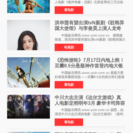
人电影《海洋奇缘：启航》北美首周末三天仅收
4300万美元（开画3827馆），中国内地首周票房
看电影
仅840万元人民币，全球开画票房约9500万美
元，远低于业内
洪华莲有望出演tvN新剧《驻韩异
国大使馆》与李俊昊上演人龙奇
幻罗曼史
中国娱乐网讯 www yule com cn 据韩媒
报道，演员洪华莲有望出演tvN新剧《驻韩异国大
使馆》女主角，与李俊昊合作，引发观众期
电视剧
待。 该剧讲述了一位因管理驻韩异国大使馆
（负责管理居住在大
《恐怖游轮》7月17日内地上映！
豆瓣8.5分悬疑神作首登内地大银
幕
中国娱乐网讯 www yule com cn 悬疑片爱
好者迎来重磅消息——豆瓣8 5分的高分科幻悬疑
电影《恐怖游轮》正式宣布定档7月17日在内地上
看电影
映。这部由英国导演克里斯托弗·史密斯执导、惊
悚片女王梅
中川大志主演《达尔文游戏》真
人电影定档明年3月 豪华卡司阵容
公开
中国娱乐网讯 www yule com cn 据悉，由
演员中川大志主演的电影《达尔文游戏》（曾利
文彦执导）将于明年3月12日上映，该消息于7月9
看电影
日公布。 本片为累计发行量突破1000万册的
同名漫画的真