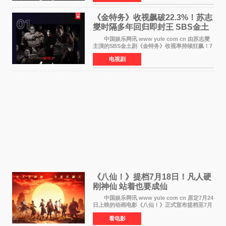
公布的数据，SBS金土剧《
《金特务》收视飙破22.3%！苏志
燮时隔多年回归即封王 SBS金土
剧新纪录诞生
中国娱乐网讯 www yule com cn 由苏志燮
主演的SBS金土剧《金特务》收视率持续狂飙！7
月11日播出的第6集全国平均收视率高达22 3%，
电视剧
瞬间最高更冲上26 4%，不仅再度刷新自身纪
录，更稳坐同时段
《八仙！》提档7月18日！凡人硬
刚神仙 站着也要成仙
中国娱乐网讯 www yule com cn 原定7月24
日上映的动画电影《八仙！》正式宣布提档至7月
18日。这部国风动画大片将八仙过海，各显神通
看电影
这句刻在国人DNA里的俗语玩出了新花样——影