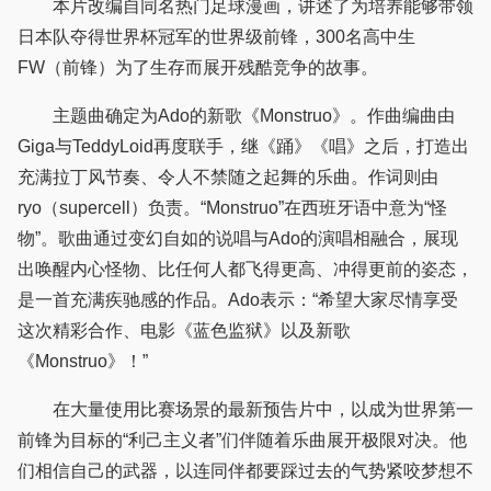
本片改编自同名热门足球漫画，讲述了为培养能够带领
日本队夺得世界杯冠军的世界级前锋，300名高中生
FW（前锋）为了生存而展开残酷竞争的故事。
主题曲确定为Ado的新歌《Monstruo》。作曲编曲由
Giga与TeddyLoid再度联手，继《踊》《唱》之后，打造出
充满拉丁风节奏、令人不禁随之起舞的乐曲。作词则由
ryo（supercell）负责。“Monstruo”在西班牙语中意为“怪
物”。歌曲通过变幻自如的说唱与Ado的演唱相融合，展现
出唤醒内心怪物、比任何人都飞得更高、冲得更前的姿态，
是一首充满疾驰感的作品。Ado表示：“希望大家尽情享受
这次精彩合作、电影《蓝色监狱》以及新歌
《Monstruo》！”
在大量使用比赛场景的最新预告片中，以成为世界第一
前锋为目标的“利己主义者”们伴随着乐曲展开极限对决。他
们相信自己的武器，以连同伴都要踩过去的气势紧咬梦想不