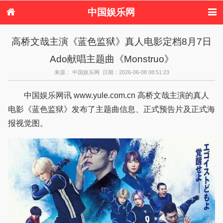
中国娱乐网
首页
新闻
女性
看电影
高桥文哉主演《蓝色监狱》真人电影定档8月7日
电视剧
演唱会
综艺节目
偶像活动
Ado献唱主题曲《Monstruo》
热周边
来源： 中国娱乐网 日期：2026-06-08 08:51:23
中国娱乐网讯 www.yule.com.cn 高桥文哉主演的真人
电影《蓝色监狱》发布了主题曲信息、正式预告片及正式海
报视觉图。