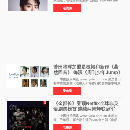
家报道，都暻秀将出演新电视剧《We Are the
Zombie》，在剧中饰演主演金仁钟一角，挑战与
电视剧
以往丧尸题材截然不同的人性喜剧。 新剧
《We Are t
菅田将晖加盟是枝裕和新作《蓦
然回首》 饰演《周刊少年Jump》
编辑
中国娱乐网讯 www yule com cn 演员菅田
将晖将出演由《电锯人》等作品闻名的藤本树原
作漫画改编的电影《蓦然回首》（是枝裕和导
看电影
演）。菅田饰演的角色是初中时代两位主人公带
着完成的作品前去
《金部长》登顶Netflix全球非英
语剧集榜首 连续两周蝉联冠军
中国娱乐网讯 www yule com cn 由苏志
燮、尹敬淏、崔大勋主演的SBS金土剧《金部
长》持续席卷全球，收获海内外观众热烈反
电视剧
响。 15日，据Netflix官方排行榜网站Tudum