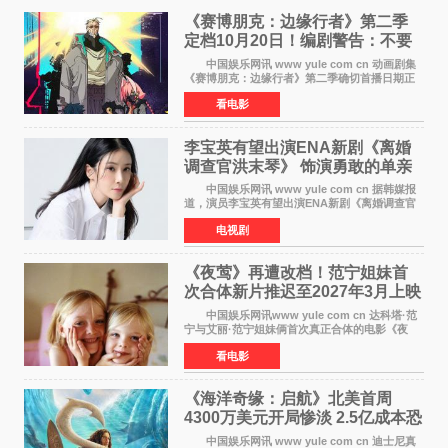
《赛博朋克：边缘行者》第二季
定档10月20日！编剧警告：不要
对角色投入太深
中国娱乐网讯 www yule com cn 动画剧集
《赛博朋克：边缘行者》第二季确切首播日期正
式敲定——将于10月20日在Netflix全球上线。此
看电影
前，Netflix韩国官方账号曾短暂出现这一日期信
息，随后迅
李宝英有望出演ENA新剧《离婚
调查官洪末琴》 饰演勇敢的单亲
妈妈家事调查官
中国娱乐网讯 www yule com cn 据韩媒报
道，演员李宝英有望出演ENA新剧《离婚调查官
洪末琴》女主角，引发观众期待。 李宝英在
电视剧
剧中饰演家庭法院家事调查官洪末琴一角——即
使在极限状况
《夜莺》再遭改档！范宁姐妹首
次合体新片推迟至2027年3月上映
中国娱乐网讯www yule com cn 达科塔·范
宁与艾丽·范宁姐妹俩首次真正合体的电影《夜
莺》再度改档，从原定的2027年2月12日推迟至
看电影
同年3月19日北美上映，片方希望借此利用春假档
期争取更多年轻
《海洋奇缘：启航》北美首周
4300万美元开局惨淡 2.5亿成本恐
巨亏1亿
中国娱乐网讯 www yule com cn 迪士尼真