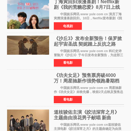
丁海寅回归浪漫喜剧！Netflix新
剧《我的荒糖恋爱》8月7日上线
中国娱乐网讯 www yule com cn 演员丁海
寅携浪漫喜剧回归。10日，Netflix宣布新剧《我
的荒糖恋爱》将于下月7日上线。 《我的荒糖
电视剧
恋爱》是一部浪漫喜剧，讲述患上失忆症的检察
官高恩彩与
《沙丘3》发布全新预告！保罗掀
起宇宙圣战 契妮踏上反抗之路
中国娱乐网讯 www yule com cn 科幻史诗
冒险片《沙丘3》于今日发布全新预告，为这部三
部曲最终章揭开神秘面纱。预告中展现了17年过
看电影
去后，保罗·厄崔迪以穆阿迪布之名登基称帝，发
动了一场
《功夫女足》预售票房破4000
万！周星驰新作强势领跑暑期档
中国娱乐网讯 www yule com cn 周星驰新
作《功夫女足》未映先爆，映前2天点映及预售总
票房已突破4000万大关，成为暑期档最受期待的
看电影
电影之一。这部融合功夫元素与足球题材的喜剧
电影，将于7月
道枝骏佑主演《皎洁深宵之月》
主题曲由浪花男子献唱 新曲
《Moonlit》预告公开
中国娱乐网讯 www yule com cn道枝骏佑
主演电影《皎洁深宵之月》的主题曲确定为由浪