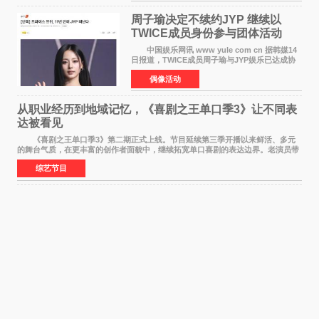
片讲述凡人
周子瑜决定不续约JYP 继续以
TWICE成员身份参与团体活动
中国娱乐网讯 www yule com cn 据韩媒14
日报道，TWICE成员周子瑜与JYP娱乐已达成协
议，不再续签个人专属合约，但她将继续参与
偶像活动
TWICE的完整团体活动。 周子瑜于2015年通
过生存节目《SIXTE
从职业经历到地域记忆，《喜剧之王单口季3》让不同表
达被看见
《喜剧之王单口季3》第二期正式上线。节目延续第三季开播以来鲜活、多元
的舞台气质，在更丰富的创作者面貌中，继续拓宽单口喜剧的表达边界。老演员带
着更加成熟的文本与舞台掌控回归，新面孔则
综艺节目