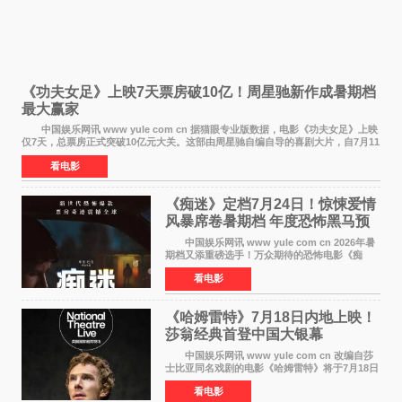
《功夫女足》上映7天票房破10亿！周星驰新作成暑期档
最大赢家
中国娱乐网讯 www yule com cn 据猫眼专业版数据，电影《功夫女足》上映
仅7天，总票房正式突破10亿元大关。这部由周星驰自编自导的喜剧大片，自7月11
日公映以来便展现出惊人的市场统治力。
看电影
《痴迷》定档7月24日！惊悚爱情
风暴席卷暑期档 年度恐怖黑马预
定
中国娱乐网讯 www yule com cn 2026年暑
期档又添重磅选手！万众期待的恐怖电影《痴
迷》今日正式官宣定档，将于7月24日登陆内地各
看电影
大院线。这部被业内专家誉为新世代爆款恐怖电
影的作品，将为
《哈姆雷特》7月18日内地上映！
莎翁经典首登中国大银幕
中国娱乐网讯 www yule com cn 改编自莎
士比亚同名戏剧的电影《哈姆雷特》将于7月18日
在中国内地上映。这部跨越四百年的文学经典被
看电影
搬上大银幕，为观众带来一场视觉与听觉的双重