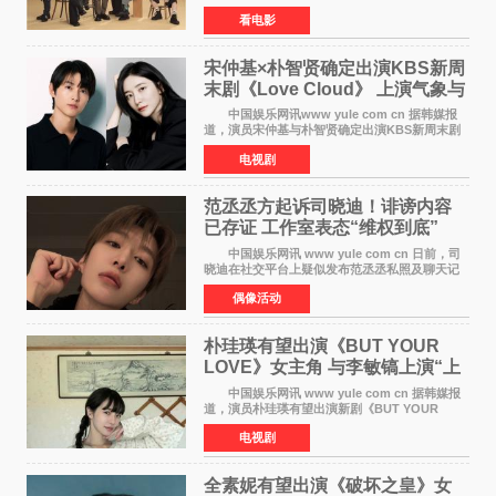
花男子演唱的新曲《Moonlit》。使用该乐曲的最
看电影
新预告片也已制作完成。 本片讲述的是市村
琥珀（道枝骏佑
宋仲基×朴智贤确定出演KBS新周
末剧《Love Cloud》 上演气象与
诅咒交织的奇幻爱情
中国娱乐网讯www yule com cn 据韩媒报
道，演员宋仲基与朴智贤确定出演KBS新周末剧
《Love Cloud》，分别担任男女主角。该剧预计
电视剧
将于明年播出，引发观众期待。 《Love
Cloud》讲述了一位
范丞丞方起诉司晓迪！诽谤内容
已存证 工作室表态“维权到底”
中国娱乐网讯 www yule com cn 日前，司
晓迪在社交平台上疑似发布范丞丞私照及聊天记
录等内容，引发网络热议。大量网友对此展开讨
偶像活动
论，相关话题迅速登上热搜。 刚刚，范丞丞
对接号@到范
朴珪瑛有望出演《BUT YOUR
LOVE》女主角 与李敏镐上演“上
司竟是虚拟偶像”罗曼史
中国娱乐网讯 www yule com cn 据韩媒报
道，演员朴珪瑛有望出演新剧《BUT YOUR
LOVE》女主角，与李敏镐合作，引发关注。
电视剧
朴珪瑛在剧中饰演游戏公司代理卓素娜一角。她
在忍受艰辛职场生
全素妮有望出演《破坏之皇》女