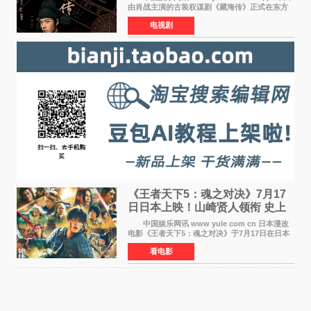
由肖战主演的古装权谋剧《藏海传》正式在东方
卫视上星复播，引发广泛关注。该剧此前已在网
电视剧
络平台播出，凭借精良制作和紧凑剧情收获不俗
口碑，此次上
《王者天下5：魂之对决》7月17
日日本上映！山崎贤人领衔 史上
最大“函谷关防卫战”
中国娱乐网讯 www yule com cn 日本漫改
电影《王者天下5：魂之对决》于7月17日在日本
全国上映。这部由佐藤信介执导、山崎贤人主演
看电影
的历史动作片，改编自原泰久同名人气漫画，继
续讲述信和漂