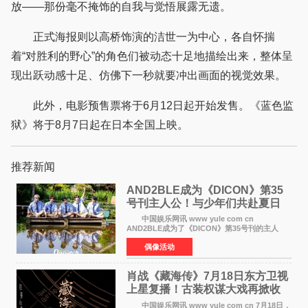
放——那份毫不掩饰的自我与觉悟展露无遗。
正式海报则以高桥饰演的洁世一为中心，各自怀揣
着“对胜利的野心”的角色们被动态十足地描绘出来，整体呈
现出跃动感十足、仿佛下一秒就要冲出画面的视觉效果。
此外，电影预售票将于6月12日起开始发售。《蓝色监
狱》将于8月7日起在日本全国上映。
推荐新闻
AND2BLE成为《DICON》第35
号刊主人公！与少年们共赴夏日
之约
中国娱乐网讯 www yule com cn
AND2BLE成为了《DICON》第35号刊的主人
公，本期标题为And The Summer。作为出道后
偶像活动
首次担任杂志画报主角的完整体，AND2BLE用清
澈的少年感与全新的夏天相遇了
肖战《藏海传》7月18日东方卫视
上星复播！古装权谋大戏再掀收
视热潮
中国娱乐网讯 www yule com cn 7月18日，