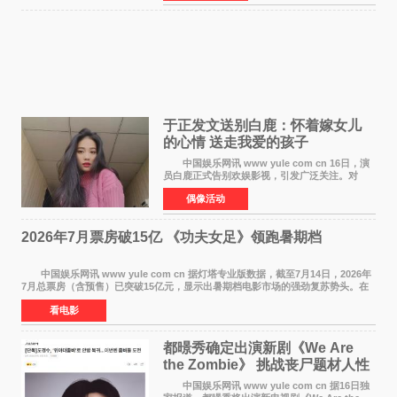
盛宴。 《
于正发文送别白鹿：怀着嫁女儿
的心情 送走我爱的孩子
中国娱乐网讯 www yule com cn 16日，演
员白鹿正式告别欢娱影视，引发广泛关注。对
此，欢娱影视创始人于正在社交平台发文回应，
偶像活动
字里行间流露不舍与祝福。 于正透露，以前
每次有演员到期不
2026年7月票房破15亿 《功夫女足》领跑暑期档
中国娱乐网讯 www yule com cn 据灯塔专业版数据，截至7月14日，2026年
7月总票房（含预售）已突破15亿元，显示出暑期档电影市场的强劲复苏势头。在
众多上映影片中，《功夫女足》《小黄人与大
看电影
都暻秀确定出演新剧《We Are
the Zombie》 挑战丧尸题材人性
喜剧
中国娱乐网讯 www yule com cn 据16日独