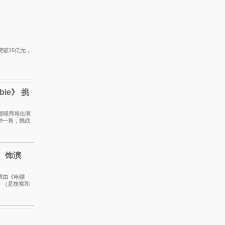
突破15亿元，
bie》 挑
仁钟一角，挑战
t
 饰演
出演由《电锯
》（是枝裕和
的作品前去