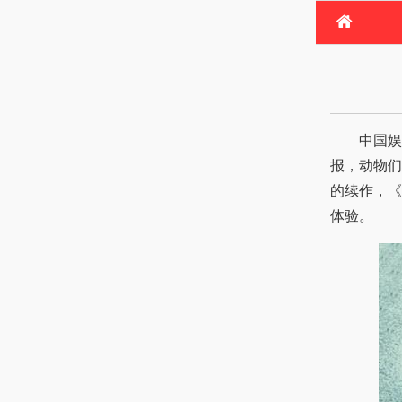
首
电
热
中国娱乐网讯
报，动物们
的续作，《
体验。