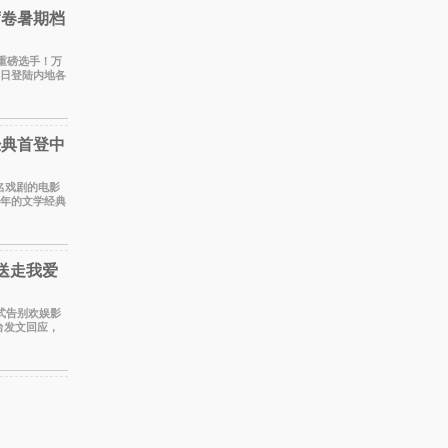
席卷暑期档
添重磅选手！万
4日登陆内地各
，将为
经典首登中
同名戏剧的电影
百年的文学经典
。 《
送走我爱
正式告别欢娱影
台发文回应，
员到期不