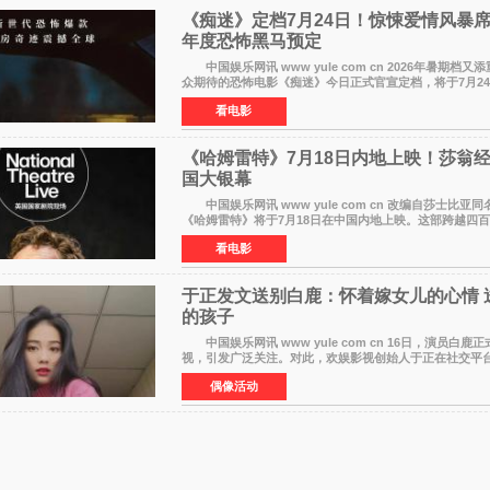
《痴迷》定档7月24日！惊悚爱情风暴
年度恐怖黑马预定
中国娱乐网讯 www yule com cn 2026年暑期档又
众期待的恐怖电影《痴迷》今日正式官宣定档，将于7月2
大院线。这部被业内专家誉为新世代爆款恐怖电影的作品
看电影
《哈姆雷特》7月18日内地上映！莎翁
国大银幕
中国娱乐网讯 www yule com cn 改编自莎士比亚
《哈姆雷特》将于7月18日在中国内地上映。这部跨越四
被搬上大银幕，为观众带来一场视觉与听觉的双重盛宴
看电影
于正发文送别白鹿：怀着嫁女儿的心情 
的孩子
中国娱乐网讯 www yule com cn 16日，演员白鹿
视，引发广泛关注。对此，欢娱影视创始人于正在社交平
字里行间流露不舍与祝福。 于正透露，以前每次有演
偶像活动