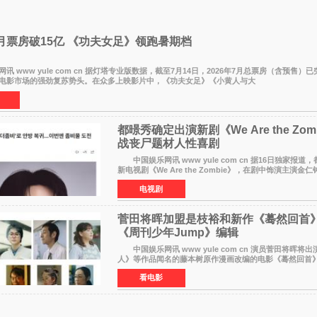
7月票房破15亿 《功夫女足》领跑暑期档
www yule com cn 据灯塔专业版数据，截至7月14日，2026年7月总票房（含预售）已
电影市场的强劲复苏势头。在众多上映影片中，《功夫女足》《小黄人与大
都暻秀确定出演新剧《We Are the Zom
战丧尸题材人性喜剧
中国娱乐网讯 www yule com cn 据16日独家报道，都暻秀将出演
新电视剧《We Are the Zombie》，在剧中饰演主演金
与以往丧尸题材截然不同的人性喜剧。 新剧《We Are 
电视剧
菅田将晖加盟是枝裕和新作《蓦然回首》
《周刊少年Jump》编辑
中国娱乐网讯 www yule com cn 演员菅田将晖将
人》等作品闻名的藤本树原作漫画改编的电影《蓦然回首
导演）。菅田饰演的角色是初中时代两位主人公带着完成
看电影