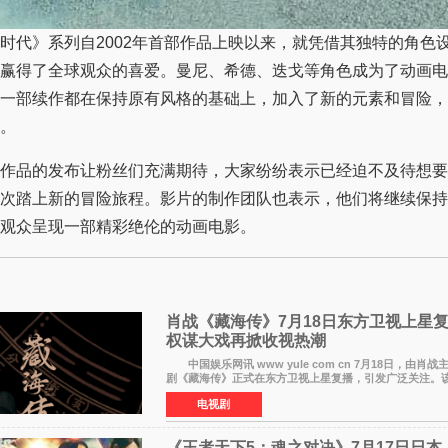
代》系列自2002年首部作品上映以来，就凭借其独特的角色
赢得了全球观众的喜爱。曼尼、希德、迭戈等角色成为了动画电
一部续作都在保持原有风格的基础上，加入了新的元素和冒险，
。
品的发布让粉丝们充满期待，大家纷纷表示已经迫不及待想要
次踏上新的冒险旅程。影片的制作团队也表示，他们将继续保持
观众呈现一部精彩绝伦的动画电影。
肖战《藏海传》7月18日东方卫视上星
权谋大戏再掀收视热潮
中国娱乐网讯 www yule com cn 7月18日，由肖
剧《藏海传》正式在东方卫视上星复播，引发广泛关注。
网络平台播出，凭借精良制作和紧凑剧情收获不俗口碑，
电视剧
《王者天下5：魂之对决》7月17日日本