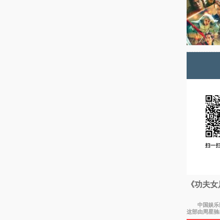
《功夫女
中国娱乐网讯 
这部由周星驰