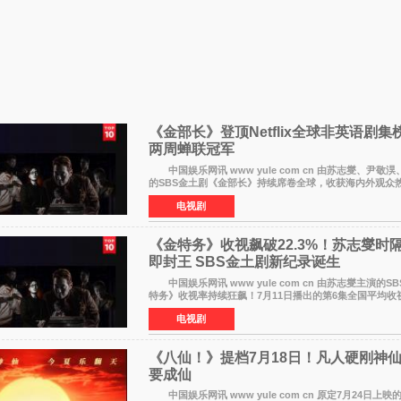
《金部长》登顶Netflix全球非英语剧集
两周蝉联冠军
中国娱乐网讯 www yule com cn 由苏志燮、尹敬
的SBS金土剧《金部长》持续席卷全球，收获海内外观众
响。 15日，据Netflix官方排行榜网站Tudum公布的
电视剧
剧《
《金特务》收视飙破22.3%！苏志燮时
即封王 SBS金土剧新纪录诞生
中国娱乐网讯 www yule com cn 由苏志燮主演的S
特务》收视率持续狂飙！7月11日播出的第6集全国平均收
3%，瞬间最高更冲上26 4%，不仅再度刷新自身纪录，
电视剧
《八仙！》提档7月18日！凡人硬刚神仙
要成仙
中国娱乐网讯 www yule com cn 原定7月24日上映的动画电影《八