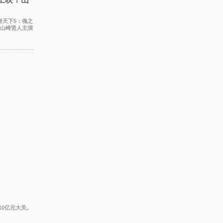
、山崎贤人主演
和漂
10亿元大关。