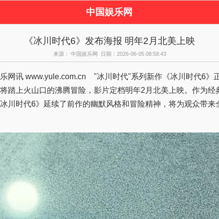
中国娱乐网
页
新闻
女性
看
《冰川时代6》发布海报 明年2月北美上映
视剧
演唱会
综艺节目
偶
来源： 中国娱乐网 日期：2026-06-05 08:58:43
周边
 www.yule.com.cn "冰川时代"系列新作《冰川时代6
将踏上火山口的沸腾冒险，影片定档明年2月北美上映。作为经
冰川时代6》延续了前作的幽默风格和冒险精神，将为观众带来