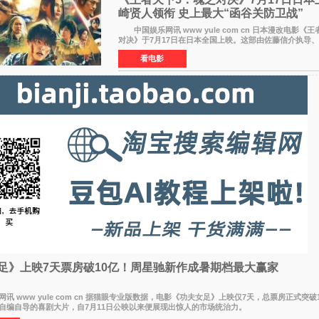
崎贤人领衔 史上最大“函谷关防卫战”
中国娱乐网讯 www yule com cn 日本漫改电影《王者天下5：魂之
对决》于7月17日在日本全国上映。这部由佐藤信介执导
的历史动作片，改编自原泰久同名人气漫画，继续讲述信
看电影
足》上映7天票房破10亿！周星驰新作成暑期档最大赢家
www yule com cn 据猫眼专业版数据，电影《功夫女足》上映仅7天，总票房正式突破
自编自导的喜剧大片，自7月11日公映以来便展现出惊人的市场统治力。