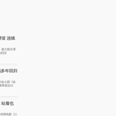
榜首 连续
淏、崔大勋主演
热烈反
数据，SBS金土
隔多年回归
BS金土剧《金
视率高达22
更稳坐同时段
 站着也