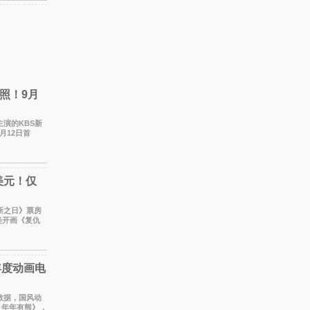
照！9月
月12日首
出复杂而微
美元！仅
崭新之日》票房
美开画《复仇
调整后仍
年度动画电
时数据，国风动
·年年有熊》，