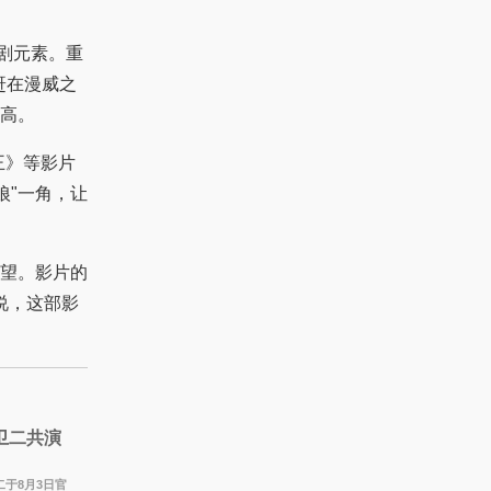
剧元素。重
赶在漫威之
高。
王》等影片
狼"一角，让
望。影片的
说，这部影
卫二共演