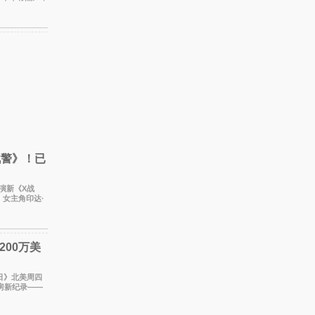
线以
战警》！已
出演新《X战
女主角印达·
处于有
00万美
之日》北美周四
房新纪录——
保持，本