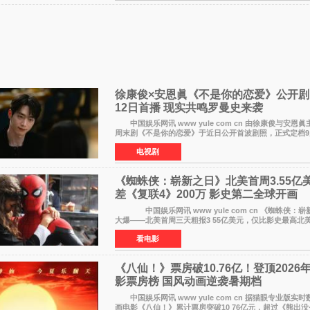
徐康俊×安恩眞《不是你的恋爱》公开剧
12日首播 现实共鸣罗曼史来袭
中国娱乐网讯 www yule com cn 由徐康俊与安恩眞主演的KBS新
周末剧《不是你的恋爱》于近日公开首波剧照，正式定档9
播。 剧照中，徐康俊与安恩眞并肩而坐，眼神中流露
电视剧
《蜘蛛侠：崭新之日》北美首周3.55亿
差《复联4》200万 影史第二全球开画
中国娱乐网讯 www yule com cn 《蜘蛛侠：
大爆——北美首周三天粗报3 55亿美元，仅比影史最高北
者联盟4：终局之战》的3 571亿美元少200万出头，精报
看电影
《八仙！》票房破10.76亿！登顶2026
影票房榜 国风动画逆袭暑期档
中国娱乐网讯 www yule com cn 据猫眼专业版实
画电影《八仙！》累计票房突破10 76亿元，超过《熊出没