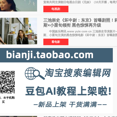
宣将共同主演朝日电视台日剧《兄妹》（10月开播，每周六
出）。这也是荣仓奈奈继TBS剧集《为了N》之后，暌违1
电视剧
三池崇史《坏中尉：东京》首曝剧照！莉
斯×小栗旬领衔 黑色惊悚再升级
中国娱乐网讯 www yule com cn 三池崇史导演新片
斯、小栗旬主演的黑色惊悚电影《坏中尉：东京》首曝剧照
费拉拉&times;哈威·凯特尔的1992年《坏中尉》和沃纳·赫
看电影