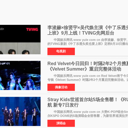
李浚赫×徐贤宇×吴代焕主演《中了乐透
上班》9月上线！TVING先网后台
中国娱乐网讯 www yule com cn 由李浚赫、徐贤
的TVING新剧《中了乐透头奖也要上班》定档9月10日播
14日起登陆tvN月火档，实现先网后台双平台播出模式
电视剧
Red Velvet今日回归！时隔2年2个月
《Velvet Summer》重启完整体活动
中国娱乐网讯 www yule com cn Red Velvet将
专辑《Velvet Summer》时隔2年2个月重启完整体活动。
发行的专辑，主打柔和成熟氛围的夏日音乐，收录了成员
偶像活动
Stray Kids世巡首尔站5场全售罄！《RU
航 新专7日发行
中国娱乐网讯 www yule com cn 大势K-POP组合Stra
尔KSPO DOME的5场演唱会全部售罄，为新世界巡演拉
社JYP娱乐透露，Stray Kids于上月25至26日、29日及本
演唱会