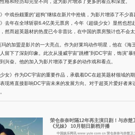
性格和经历却完全不同，这为影片增添了更多的看点和深度。
中戏份颇重的"超狗"继续在新片中抢镜，为影片增添了不少喜
》去年在全球斩获6.4亿美元票房，今年《超级少女》显然也想
，然而超英题材的热度已今非昔比，在中国的票房预计也不会太
玛的加盟是影片的一大亮点。作为好莱坞动作明星，他在《海
人留下了深刻印象。此次从漫威宇宙"跳槽"到DC宇宙，饰演"暴
到兴奋。他的加入为影片增添了更多的动作戏和看点。
女》作为DC宇宙的重要作品，承载着DC在超英题材领域的期
表现将直接影响DC宇宙未来的发展方向。对于超英片爱好者来
。
荣仓奈奈时隔12年再主演日剧！与赤楚
《兄妹》 10月朝日新档开播
中国娱乐网讯 www yule com cn 荣仓奈奈与赤楚卫二于8月3日官