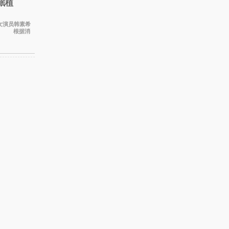
岷植
植。 根据消
摄工