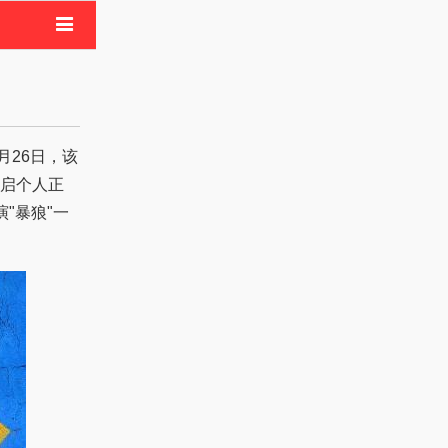
电影
像活动
启个人正
"暴狼"一