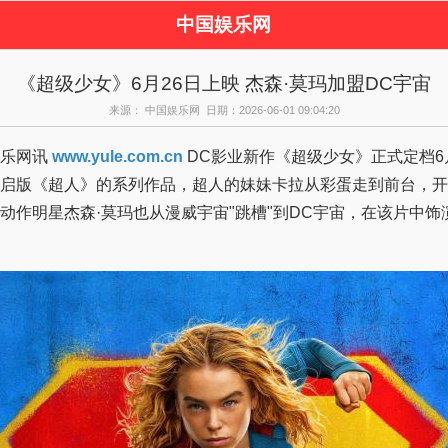
中国娱乐网
页
新闻
女性
看
《超级少女》6月26日上映 杰森·莫玛加盟DC宇宙
视剧
演唱会
综艺节目
偶
来源： 中国娱乐网 日期：2026-06-01 09:04:20
周边
乐网讯
www.yule.com.cn
DC影业新作《超级少女》正式定档6月26日，该
启版《超人》的系列作品，超人的妹妹卡拉从彩蛋走到前台，开
动作明星杰森·莫玛也从漫威宇宙"跳槽"到DC宇宙，在该片中饰演