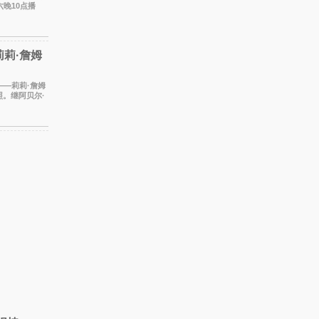
晚10点播
2年再度担
莉·詹姆
——莉莉·詹姆
。继阿贝尔·