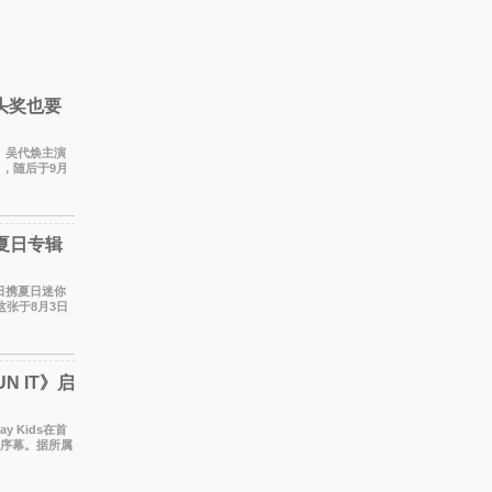
头奖也要
宇、吴代焕主演
出，随后于9月
。 本剧改
携夏日专辑
于今日携夏日迷你
这张于8月3日
们想着
N IT》启
y Kids在首
开序幕。据所属
月1至2日