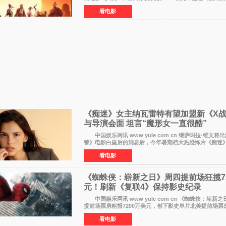
暂列2026年度动画影片票房榜冠军。该片自暑期档登陆院
看电影
《痴迷》女主纳瓦雷特有望加盟新《X
与导演会面 坦言“魔形女一直很酷”
中国娱乐网讯 www yule com cn 继萨玛拉·维文将
警》电影白皇后的消息后，今年暑期档大热恐怖片《痴迷》
纳瓦雷特也有望加盟这部备受瞩目的漫威新作——目前还
看电影
《蜘蛛侠：崭新之日》周四提前场狂揽72
元！刷新《复联4》保持影史纪录
中国娱乐网讯 www yule com cn 《蜘蛛侠：崭新
提前场票房粗报7200万美元，创下影史单片北美提前场票
此前该纪录由《复仇者联盟4：终局之战》的6000万美元
看电影