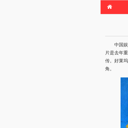
首
电
热
中国娱
片是去年重
传。好莱坞
角。