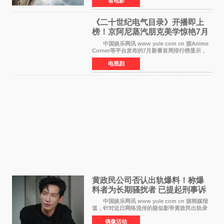
看电影
道。该片将于今年9月2日北美上映，恐高症患者
请提前做好心理
《二十世纪电气目录》开播即上
榜！京阿尼蒸汽朋克美学惊艳7月
新番季
中国娱乐网讯 www yule com cn 据Anime
Corner等平台发布的7月新番首周排行榜显示，
由京都动画制作的《二十世纪电气目录》在多个
电视剧
榜单中表现亮眼，位列AniLab全球TOP10第十
名。该剧改编自结
黄政民公司否认出轨爆料！称爆
料者为长期骚扰者 已提起刑事诉
讼
中国娱乐网讯 www yule com cn 据韩媒报
道，针对近日网络流传的疑似影帝黄政民出轨录
音及短信爆料，黄政民所属经纪公司于今日正式
偶像活动
发表声明，明确否认相关传闻。 公司表示，