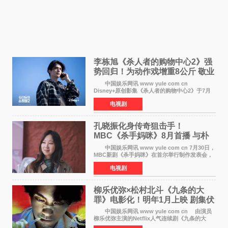
李栋旭《杀人者的购物中心2》强
势回归！为动作戏增重8公斤 敬业
获赞
中国娱乐网讯 www yule com cn
Disney+原创影集《杀人者的购物中心2》于7月
22日正式上线，由男神李栋旭主演的郑进湾以2 0
电视剧
完全体强势回归。该剧第一季曾被《纽约时报》
评选为全球最佳影集之一
孔晓振化身传奇狙击手！
MBC《杀手妈咪》8月首播 与朴
恩斌展开收视对决
中国娱乐网讯 www yule com cn 7月30日，
MBC新剧《杀手妈咪》在首尔举行制作发表会，
主演孔晓振、郑准元、李相二、无真星、崔宇
电视剧
成、李银泉等人一同出席，为新剧宣传造势。这
是孔晓振继《毛骨
柳乐优弥×松村北斗《九条的大
罪》电影化！明年1月上映 剧集伏
笔将全面揭晓
中国娱乐网讯 www yule com cn 由演员
柳乐优弥主演的Netflix人气连续剧《九条的大
罪》正式宣布改编为电影，将于明年1月8日全国