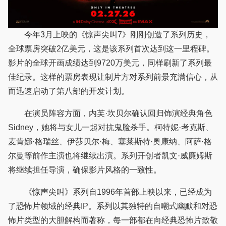
今年3月上映的《惊声尖叫7》刚刚创造了系列历史，
全球票房突破2亿美元，这是该系列首次达到这一里程碑。
影片的全球开画成绩达到9720万美元，同样刷新了系列最
佳纪录。这样的票房表现让制片方对系列前景充满信心，从
而迅速启动了第八部的开发计划。
在演员阵容方面，内芙·坎贝尔确认回归饰演经典角色
Sidney，她将与女儿一起对抗鬼脸杀手。柯特妮·考克斯、
麦肯娜·格瑞丝、伊莎贝尔·梅、塞莱斯特·奥康纳、阿萨·格
尔曼等前作主演也将继续出演。系列开创者凯文·威廉姆斯
将继续担任导演，确保影片风格的一致性。
《惊声尖叫》系列自1996年首部上映以来，已经成为
了恐怖片领域的经典IP。系列以其独特的自嘲式幽默和对恐
怖片类型的大胆解构而著称，每一部都在向经典恐怖片致敬