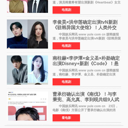
道，演员韩素希有望出演新剧《Heartbeat》女主
角，与南柱赫合作，引发高度关注。 韩素希
电视剧
在剧中饰演能够看到过去的女人洪莎朗一角，因
初恋的意外
李俊昊×洪华莲确定出演tvN新剧
《驻韩异国大使馆》！人类外交
官与“龙”大使的奇幻
中国娱乐网讯 www yule com cn 据韩媒报
道，李俊昊与洪华莲确定出演tvN新剧《驻韩异国
大使馆》，分别担任男女主角，引发期待。
电视剧
该剧讲述了一位因管理驻韩异国大使馆（负责管
理居住在大韩
南柱赫×李伊潭×金义圣×朴勋确定
出演Disney+新剧《Code》！悬
疑犯罪惊悚明年上线
中国娱乐网讯 www yule com cn 据韩媒报
道，南柱赫、李伊潭、金义圣、朴勋确定出演
Disney+新剧《Code》，该剧预计将于明年播
电视剧
出，引发高度关注。 本剧改编自同名人气台
剧，讲述了一位往来
曹承衍确认出演《南伐》！与李
秉宪、高允真、李到晛共组9人武
士团
中国娱乐网讯 www yule com cn 23日，
电影《南伐》方面公开了曹承衍确认出演的消
息。通过歌手活动展现出独特色彩的曹承衍将在
看电影
片中饰演拥有出色弓箭技术的弓箭手，他将在这
一历史动作大片中展