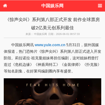
中国娱乐网
首页
新闻
女性
看电影
《惊声尖叫》系列第八部正式开发 前作全球票房
电视剧
演唱会
综艺节目
偶像活动
破2亿美元创系列最佳
热周边
来源： 中国娱乐网 日期：2026-06-01 08:57:33
中国娱乐网讯
www.yule.com.cn
5月31日，据外国媒
体报道，热门恐怖片《惊声尖叫》系列第八部正式进入开发
阶段。莉拉诺拉·祖克曼姐妹将担任编剧，这对姐妹档曾打
造过《危机边缘》《神盾局特工》《金装律师》《扑克脸》
等知名剧集，在好莱坞编剧圈内享有盛誉。