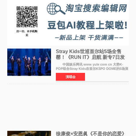
Stray Kids世巡首尔站5场全售
罄！《RUN IT》启航 新专7日发
行
中国娱乐网讯 www yule com cn 大势K-
POP组合Stray Kids在首尔KSPO DOME的5场演
唱会全部售罄，为新世界巡演拉开序幕。据所属
演唱会
社JYP娱乐透露，Stray Kids于上月25至26日、
29日及本月1至2日
徐康俊×安恩眞《不是你的恋爱》