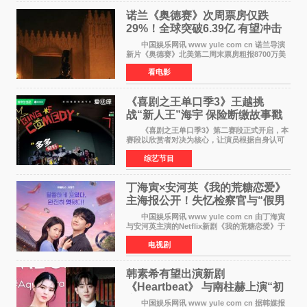
诺兰《奥德赛》次周票房仅跌
29%！全球突破6.39亿 有望冲击
13亿成诺兰最卖座电影
中国娱乐网讯 www yule com cn 诺兰导演
新片《奥德赛》北美第二周末票房粗报8700万美
元（周五至周日：2600万&rarr;3460万
看电影
&rarr;2640万），较首周1 24亿美元仅下跌29
6%，走势极为强劲，远超
《喜剧之王单口季3》王越挑
战“新人王”海宇 保险断缴故事戳
中生活痛点
《喜剧之王单口季3》第二赛段正式开启，本
赛段以欣赏者对决为核心，让演员根据自身认可
选择对手，在作品碰撞中完成一次喜剧创作者之
综艺节目
间的交流。这里有实力相当的正面对抗，也有老
朋友、老对手之
丁海寅×安河英《我的荒糖恋爱》
主海报公开！失忆检察官与“假男
友”同居罗曼史来
中国娱乐网讯 www yule com cn 由丁海寅
与安河英主演的Netflix新剧《我的荒糖恋爱》于
近日公开主海报，正式进入开播倒计时。 海
电视剧
报中，两人并肩站在充满怀旧气息的九津麦芽村
街道上，丁
韩素希有望出演新剧
《Heartbeat》 与南柱赫上演“初
恋归来”奇幻罗曼史
中国娱乐网讯 www yule com cn 据韩媒报