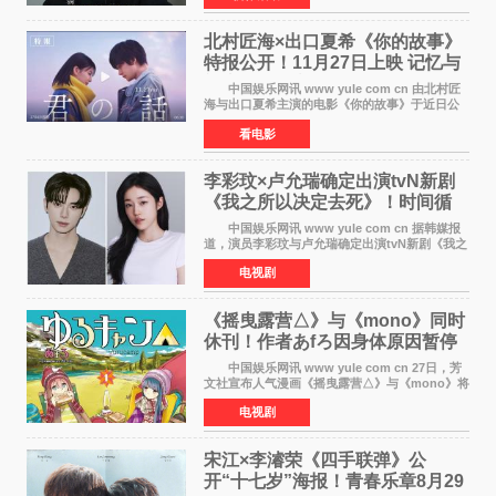
爆料者是一名长
北村匠海×出口夏希《你的故事》
特报公开！11月27日上映 记忆与
初恋的奇幻交织
中国娱乐网讯 www yule com cn 由北村匠
海与出口夏希主演的电影《你的故事》于近日公
开特报影像，正式定档11月27日上映。 本片
看电影
改编自三秋缒同名小说，编剧由曾执笔《孤独摇
滚！》的吉田惠
李彩玟×卢允瑞确定出演tvN新剧
《我之所以决定去死》！时间循
环青春爱情来袭
中国娱乐网讯 www yule com cn 据韩媒报
道，演员李彩玟与卢允瑞确定出演tvN新剧《我之
所以决定去死》，分别担任男女主角。该剧预计
电视剧
将于明年播出，引发观众期待。 本剧改编自
NAVER同名人气
《摇曳露营△》与《mono》同时
休刊！作者あfろ因身体原因暂停
双连载
中国娱乐网讯 www yule com cn 27日，芳
文社宣布人气漫画《摇曳露营△》与《mono》将
暂停连载一段时间，原因是漫画家あfろ身体状况
电视剧
不佳。 编辑部表示：一直承蒙各位对
《mono》的喜爱，
宋江×李濬荣《四手联弹》公
开“十七岁”海报！青春乐章8月29