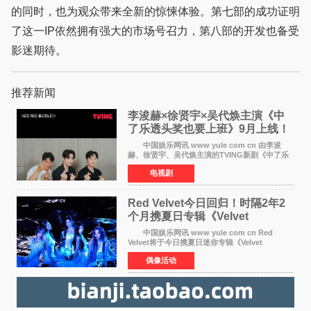
的同时，也为观众带来全新的惊悚体验。第七部的成功证明
了这一IP依然拥有强大的市场号召力，第八部的开发也备受
影迷期待。
推荐新闻
李浚赫×徐贤宇×吴代焕主演《中
了乐透头奖也要上班》9月上线！
TVING先网后台
中国娱乐网讯 www yule com cn 由李浚
赫、徐贤宇、吴代焕主演的TVING新剧《中了乐
透头奖也要上班》定档9月10日播出，随后于9月
电视剧
14日起登陆tvN月火档，实现先网后台双平台播出
模式。 本剧改
Red Velvet今日回归！时隔2年2
个月携夏日专辑《Velvet
Summer》重启完整体活动
中国娱乐网讯 www yule com cn Red
Velvet将于今日携夏日迷你专辑《Velvet
Summer》时隔2年2个月重启完整体活动。这张
偶像活动
于8月3日发行的专辑，主打柔和成熟氛围的夏日
音乐，收录了成员们想着