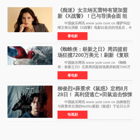
《痴迷》女主纳瓦雷特有望加盟
新《X战警》！已与导演会面 坦
言“魔形女一直很酷”
中国娱乐网讯 www yule com cn 继萨玛拉·
维文将出演新《X战警》电影白皇后的消息后，今
年暑期档大热恐怖片《痴迷》女主角印达·纳瓦雷
看电影
特也有望加盟这部备受瞩目的漫威新作——目前
还处于有
《蜘蛛侠：崭新之日》周四提前
场狂揽7200万美元！刷新《复联
4》保持影史纪录
中国娱乐网讯 www yule com cn 《蜘蛛
侠：崭新之日》北美周四提前场票房粗报7200万
美元，创下影史单片北美提前场票房新纪录——
看电影
此前该纪录由《复仇者联盟4：终局之战》的6000
万美元保持，本
柳俊烈×薛景求《鼠惑》定档8月
28日！ 高利贷逃亡×田鼠追击惊悚
来袭
中国娱乐网讯 www yule com cn 由柳俊烈
与薛景求主演的Netflix新剧《鼠惑》于近日公开
主海报，正式定档8月28日上线。 海报中，柳
电视剧
俊烈与薛景求背对背站立，各自朝向相反方向，
幽暗的色调与