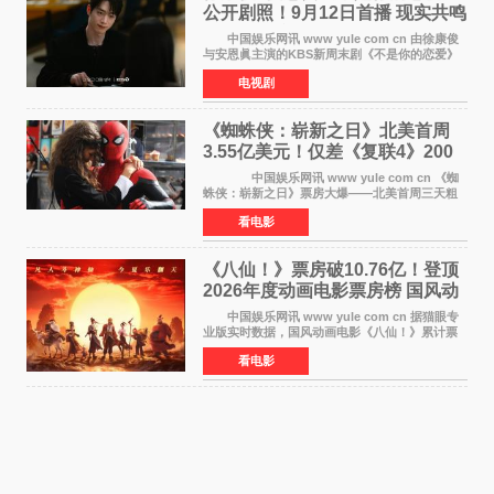
公开剧照！9月12日首播 现实共鸣
罗曼史来袭
中国娱乐网讯 www yule com cn 由徐康俊
与安恩眞主演的KBS新周末剧《不是你的恋爱》
于近日公开首波剧照，正式定档9月12日首
电视剧
播。 剧照中，徐康俊与安恩眞并肩而坐，眼
神中流露出复杂而微
《蜘蛛侠：崭新之日》北美首周
3.55亿美元！仅差《复联4》200
万 影史第二全球开画
中国娱乐网讯 www yule com cn 《蜘
蛛侠：崭新之日》票房大爆——北美首周三天粗
报3 55亿美元，仅比影史最高北美开画《复仇者
看电影
联盟4：终局之战》的3 571亿美元少200万出头，
精报调整后仍
《八仙！》票房破10.76亿！登顶
2026年度动画电影票房榜 国风动
画逆袭暑期档
中国娱乐网讯 www yule com cn 据猫眼专
业版实时数据，国风动画电影《八仙！》累计票
房突破10 76亿元，超过《熊出没·年年有熊》，
看电影
暂列2026年度动画影片票房榜冠军。该片自暑期
档登陆院线以