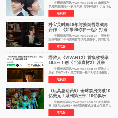
日奏响
中国娱乐网讯 www yule com cn 由宋江与
李濬荣主演的tvN新周末剧《四手联弹》于近日公
开十七岁版海报，以充满青春气息的画面再度点
电视剧
燃观众期待。 海报中，宋江与李濬荣并肩站
在音乐教室的
朴宝英时隔18年与姜炯哲导演再
合作！《如果和你在一起》打造
奇幻浪漫喜剧
中国娱乐网讯 www yule com cn 演员朴
宝英时隔18年与姜炯哲导演再度携手，共同打造
备受期待的浪漫喜剧新作《如果和你在一起》
看电影
（暂定名）。据OSEN报道，朴宝英将出演该片
女主角，自2008年《
堺雅人《VIVANT2》首集收视率
18.8%！创《半泽直树2》以来
TBS周日剧场最高开局
中国娱乐网讯 www yule com cn 堺雅人主
演的《VIVANT》第二季第一集于7月26日播出，
首集收视率高达18 8%，成为自2020年《半泽直
电视剧
树2》首集22%以来，TBS周日剧场最高开播收视
纪录。 考虑到
《玩具总动员5》全球票房突破10
亿美元！系列第三部“10亿俱乐
部”达成
中国娱乐网讯 www yule com cn 皮克斯动
画《玩具总动员5》全球票房正式突破10亿美元大
关。截至上周末，该片全球累计票房已达10 22亿
看电影
美元，其中北美市场贡献4 48亿美元，中国内地
票房达2 82