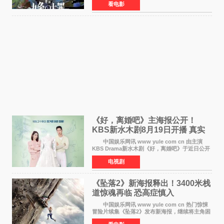
看电影
上映。柳乐优弥与SixTONES松村北斗再度联
手，为观众带来这部
《好，离婚吧》主海报公开！
KBS新水木剧8月19日开播 真实
离婚体验记来袭
中国娱乐网讯 www yule com cn 由主演
KBS Drama新水木剧《好，离婚吧》于近日公开
主海报，正式进入开播倒计时。 海报中，男
电视剧
女主角背对背站立，各自望向不同方向，中央的
空白与冷漠的表情
《坠落2》新海报释出！3400米栈
道惊魂再临 恐高症慎入
中国娱乐网讯 www yule com cn 热门惊悚
冒险片续集《坠落2》发布新海报，继续将主角困
于绝境高处——这一次，是摇摇欲坠的徒步栈