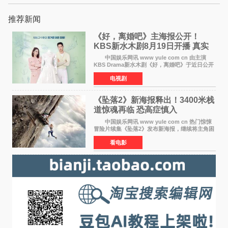
推荐新闻
《好，离婚吧》主海报公开！
KBS新水木剧8月19日开播 真实
离婚体验记来袭
中国娱乐网讯 www yule com cn 由主演
KBS Drama新水木剧《好，离婚吧》于近日公开
主海报，正式进入开播倒计时。 海报中，男
电视剧
女主角背对背站立，各自望向不同方向，中央的
空白与冷漠的表情
《坠落2》新海报释出！3400米栈
道惊魂再临 恐高症慎入
中国娱乐网讯 www yule com cn 热门惊悚
冒险片续集《坠落2》发布新海报，继续将主角困
于绝境高处——这一次，是摇摇欲坠的徒步栈
看电影
道。该片将于今年9月2日北美上映，恐高症患者
请提前做好心理