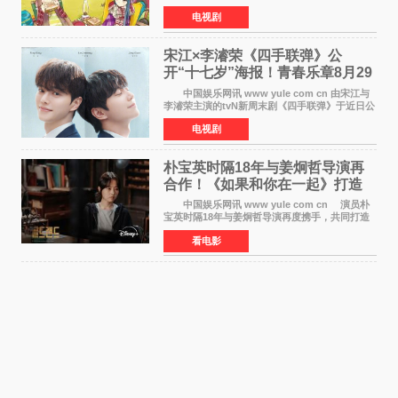
暂停连载一段时间，原因是漫画家あfろ身体状况
电视剧
不佳。 编辑部表示：一直承蒙各位对
《mono》的喜爱，
宋江×李濬荣《四手联弹》公
开“十七岁”海报！青春乐章8月29
日奏响
中国娱乐网讯 www yule com cn 由宋江与
李濬荣主演的tvN新周末剧《四手联弹》于近日公
开十七岁版海报，以充满青春气息的画面再度点
电视剧
燃观众期待。 海报中，宋江与李濬荣并肩站
在音乐教室的
朴宝英时隔18年与姜炯哲导演再
合作！《如果和你在一起》打造
奇幻浪漫喜剧
中国娱乐网讯 www yule com cn 演员朴
宝英时隔18年与姜炯哲导演再度携手，共同打造
备受期待的浪漫喜剧新作《如果和你在一起》
看电影
（暂定名）。据OSEN报道，朴宝英将出演该片
女主角，自2008年《