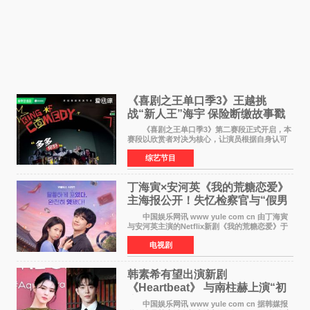
《喜剧之王单口季3》王越挑
战“新人王”海宇 保险断缴故事戳
中生活痛点
《喜剧之王单口季3》第二赛段正式开启，本
赛段以欣赏者对决为核心，让演员根据自身认可
选择对手，在作品碰撞中完成一次喜剧创作者之
综艺节目
间的交流。这里有实力相当的正面对抗，也有老
朋友、老对手之
丁海寅×安河英《我的荒糖恋爱》
主海报公开！失忆检察官与“假男
友”同居罗曼史来
中国娱乐网讯 www yule com cn 由丁海寅
与安河英主演的Netflix新剧《我的荒糖恋爱》于
近日公开主海报，正式进入开播倒计时。 海
电视剧
报中，两人并肩站在充满怀旧气息的九津麦芽村
街道上，丁
韩素希有望出演新剧
《Heartbeat》 与南柱赫上演“初
恋归来”奇幻罗曼史
中国娱乐网讯 www yule com cn 据韩媒报