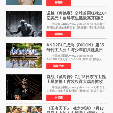
看电影
该片为动作古装片，讲述朝鲜初期，为了解救被
倭寇绑走的俘虏，9
诺兰《奥德赛》全球首周狂揽2.64
亿美元！创导演生涯最高开画纪
录
中国娱乐网讯 www yule com cn 克里斯托
弗·诺兰执导的史诗巨制《奥德赛》于7月17日全
球上映，首周末票房表现远超预期——北美首周
看电影
三天粗报1 245亿美元（开画3919馆），全球首周
2 641亿美元
AND2BLE成为《DICON》第35
号刊主人公！与少年们共赴夏日
之约
中国娱乐网讯 www yule com cn
AND2BLE成为了《DICON》第35号刊的主人
公，本期标题为And The Summer。作为出道后
偶像活动
首次担任杂志画报主角的完整体，AND2BLE用清
澈的少年感与全新的夏天相遇了
肖战《藏海传》7月18日东方卫视
上星复播！古装权谋大戏再掀收
视热潮
中国娱乐网讯 www yule com cn 7月18日，
由肖战主演的古装权谋剧《藏海传》正式在东方
卫视上星复播，引发广泛关注。该剧此前已在网
电视剧
络平台播出，凭借精良制作和紧凑剧情收获不俗
口碑，此次上
《王者天下5：魂之对决》7月17