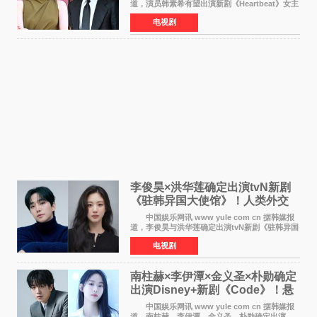
道，演员韩素希有望出演新剧《Heartbeat》女主
角，与南柱赫合作，引发高度关注。 韩素希
电视剧
在剧中饰演能够看到过去的女人洪莎朗一角，因
初恋的意外
李俊昊×洪华莲确定出演tvN新剧
《驻韩异国大使馆》！人类外交
官与“龙”大使的奇幻
中国娱乐网讯 www yule com cn 据韩媒报
道，李俊昊与洪华莲确定出演tvN新剧《驻韩异国
大使馆》，分别担任男女主角，引发期待。
电视剧
该剧讲述了一位因管理驻韩异国大使馆（负责管
理居住在大韩
南柱赫×李伊潭×金义圣×朴勋确定
出演Disney+新剧《Code》！悬
疑犯罪惊悚明年上线
中国娱乐网讯 www yule com cn 据韩媒报
道，南柱赫、李伊潭、金义圣、朴勋确定出演