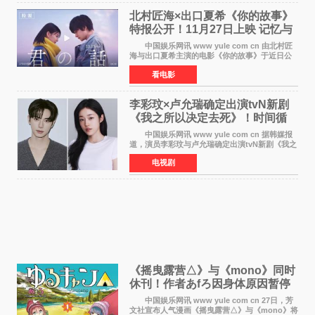
北村匠海×出口夏希《你的故事》
特报公开！11月27日上映 记忆与
初恋的奇幻交织
中国娱乐网讯 www yule com cn 由北村匠
海与出口夏希主演的电影《你的故事》于近日公
开特报影像，正式定档11月27日上映。 本片
看电影
改编自三秋缒同名小说，编剧由曾执笔《孤独摇
滚！》的吉田惠
李彩玟×卢允瑞确定出演tvN新剧
《我之所以决定去死》！时间循
环青春爱情来袭
中国娱乐网讯 www yule com cn 据韩媒报
道，演员李彩玟与卢允瑞确定出演tvN新剧《我之
所以决定去死》，分别担任男女主角。该剧预计
电视剧
将于明年播出，引发观众期待。 本剧改编自
NAVER同名人气
《摇曳露营△》与《mono》同时
休刊！作者あfろ因身体原因暂停
双连载
中国娱乐网讯 www yule com cn 27日，芳
文社宣布人气漫画《摇曳露营△》与《mono》将