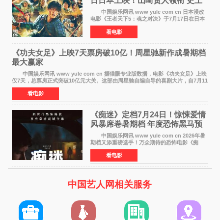
日日本上映！山崎贤人领衔 史上
最大“函谷关防卫战”
中国娱乐网讯 www yule com cn 日本漫改
电影《王者天下5：魂之对决》于7月17日在日本
全国上映。这部由佐藤信介执导、山崎贤人主演
看电影
的历史动作片，改编自原泰久同名人气漫画，继
续讲述信和漂
《功夫女足》上映7天票房破10亿！周星驰新作成暑期档
最大赢家
中国娱乐网讯 www yule com cn 据猫眼专业版数据，电影《功夫女足》上映
仅7天，总票房正式突破10亿元大关。这部由周星驰自编自导的喜剧大片，自7月11
日公映以来便展现出惊人的市场统治力。
看电影
《痴迷》定档7月24日！惊悚爱情
风暴席卷暑期档 年度恐怖黑马预
定
中国娱乐网讯 www yule com cn 2026年暑
期档又添重磅选手！万众期待的恐怖电影《痴
迷》今日正式官宣定档，将于7月24日登陆内地各
看电影
大院线。这部被业内专家誉为新世代爆款恐怖电
影的作品，将为
中国艺人网相关服务