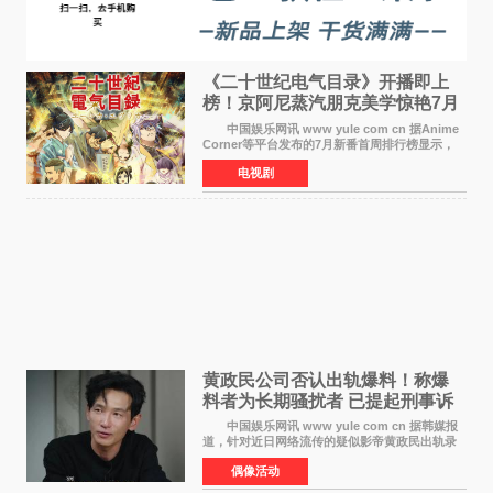
《二十世纪电气目录》开播即上
榜！京阿尼蒸汽朋克美学惊艳7月
新番季
中国娱乐网讯 www yule com cn 据Anime
Corner等平台发布的7月新番首周排行榜显示，
由京都动画制作的《二十世纪电气目录》在多个
电视剧
榜单中表现亮眼，位列AniLab全球TOP10第十
名。该剧改编自结
黄政民公司否认出轨爆料！称爆
料者为长期骚扰者 已提起刑事诉
讼
中国娱乐网讯 www yule com cn 据韩媒报
道，针对近日网络流传的疑似影帝黄政民出轨录
音及短信爆料，黄政民所属经纪公司于今日正式
偶像活动
发表声明，明确否认相关传闻。 公司表示，
爆料者是一名长