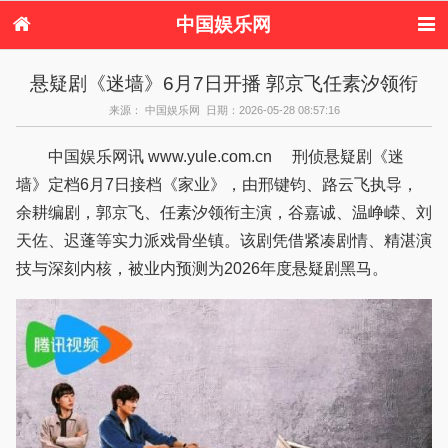
中国娱乐网
首页
新闻
女性
看电影
悬疑剧《迷墙》6月7日开播 郭京飞任素汐领衔
电视剧
演唱会
综艺节目
偶像活动
来源： 中国娱乐网 日期：2026-05-28 08:57:16
热周边
中国娱乐网讯 www.yule.com.cn 刑侦悬疑剧《迷
墙》定档6月7日接档《家业》，由邢键钧、路云飞执导，
余耕编剧，郭京飞、任素汐领衔主演，谷嘉诚、温峥嵘、刘
天佐、迟蓬等实力派戏骨坐镇。该剧凭借紧凑剧情、精湛演
技与深刻内核，被业内预测为2026年度悬疑剧黑马。