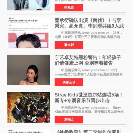
Disney+新剧《Code》，该剧预计将于明年播
电视剧
出，引发高度关注。 本剧改编自同名人气台
剧，讲述了一位往来
曹承衍确认出演《南伐》！与李
秉宪、高允真、李到晛共组9人武
士团
中国娱乐网讯 www yule com cn 23日，
电影《南伐》方面公开了曹承衍确认出演的消
息。通过歌手活动展现出独特色彩的曹承衍将在
看电影
片中饰演拥有出色弓箭技术的弓箭手，他将在这
一历史动作大片中展
宁艺卓艾特黑粉警告：年轻孩子
们​请健康上网 否则等着被告
中国娱乐网讯 www yule com cn 22日，
aespa成员宁艺卓在个人社交平台直接艾特黑粉
账号，正面喊话回应长期以来的恶意攻击，引发
偶像活动
广泛关注。 宁艺卓在文中表示，自己早已注
意到部分网友持续
Stray Kids世巡首尔站连唱5场！
新专+专属音乐节同步出击
中国娱乐网讯 www yule com cn Stray
Kids将通过全新世界巡演、新专辑以及以组合名
义打造的专属音乐节等一系列全球活动，开启事
演唱会
业发展的全新篇章。 Stray Kids将于7月25日
至26日、29日
《铁拳教育》第二季制作传闻引