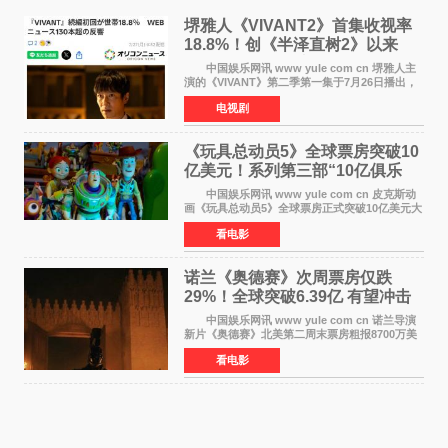
堺雅人《VIVANT2》首集收视率
18.8%！创《半泽直树2》以来
TBS周日剧场最高开局
中国娱乐网讯 www yule com cn 堺雅人主
演的《VIVANT》第二季第一集于7月26日播出，
首集收视率高达18 8%，成为自2020年《半泽直
电视剧
树2》首集22%以来，TBS周日剧场最高开播收视
纪录。 考虑到
《玩具总动员5》全球票房突破10
亿美元！系列第三部“10亿俱乐
部”达成
中国娱乐网讯 www yule com cn 皮克斯动
画《玩具总动员5》全球票房正式突破10亿美元大
关。截至上周末，该片全球累计票房已达10 22亿
看电影
美元，其中北美市场贡献4 48亿美元，中国内地
票房达2 82
诺兰《奥德赛》次周票房仅跌
29%！全球突破6.39亿 有望冲击
13亿成诺兰最卖座电影
中国娱乐网讯 www yule com cn 诺兰导演
新片《奥德赛》北美第二周末票房粗报8700万美
元（周五至周日：2600万&rarr;3460万
看电影
&rarr;2640万），较首周1 24亿美元仅下跌29
6%，走势极为强劲，远超