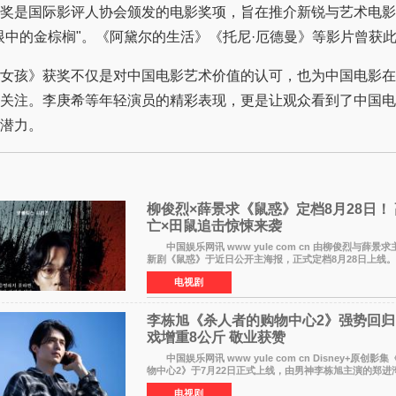
奖是国际影评人协会颁发的电影奖项，旨在推介新锐与艺术电影
眼中的金棕榈"。《阿黛尔的生活》《托尼·厄德曼》等影片曾获
孩》获奖不仅是对中国电影艺术价值的认可，也为中国电影在
关注。李庚希等年轻演员的精彩表现，更是让观众看到了中国电
潜力。
柳俊烈×薛景求《鼠惑》定档8月28日！
亡×田鼠追击惊悚来袭
中国娱乐网讯 www yule com cn 由柳俊烈与薛景求主演
新剧《鼠惑》于近日公开主海报，正式定档8月28日上
柳俊烈与薛景求背对背站立，各自朝向相反方向，幽暗的
电视剧
李栋旭《杀人者的购物中心2》强势回归
戏增重8公斤 敬业获赞
中国娱乐网讯 www yule com cn Disney+原创影
物中心2》于7月22日正式上线，由男神李栋旭主演的郑进湾
强势回归。该剧第一季曾被《纽约时报》评选为全球最佳
电视剧