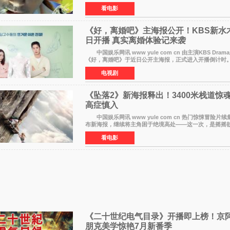
上映。柳乐优弥与SixTONES松村北斗再度联手，为观众
看电影
《好，离婚吧》主海报公开！KBS新水木
日开播 真实离婚体验记来袭
中国娱乐网讯 www yule com cn 由主演KBS Dra
《好，离婚吧》于近日公开主海报，正式进入开播倒计
中，男女主角背对背站立，各自望向不同方向，中央的空
电视剧
情
《坠落2》新海报释出！3400米栈道惊魂
高症慎入
中国娱乐网讯 www yule com cn 热门惊悚冒险片
布新海报，继续将主角困于绝境高处——这一次，是摇摇
道。该片将于今年9月2日北美上映，恐高症患者请提前做
看电影
《二十世纪电气目录》开播即上榜！京
朋克美学惊艳7月新番季