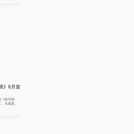
咪》8月首
新剧《杀手妈
二、无真星、
晓振继《毛骨