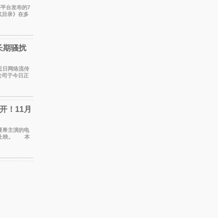
r等平台发布的7
气目录》在多
剧改编自结
长期骚扰
对近日网络流传
公司于今日正
是一名长
开！11月
口夏希主演的电
日上映。 本
的吉田惠