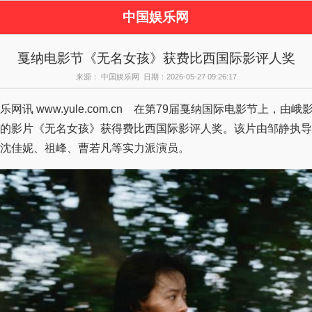
中国娱乐网
页
新闻
女性
看
戛纳电影节《无名女孩》获费比西国际影评人奖
视剧
演唱会
综艺节目
偶
来源： 中国娱乐网 日期：2026-05-27 09:26:17
周边
讯 www.yule.com.cn 在第79届戛纳国际电影节上，由峨
的影片《无名女孩》获得费比西国际影评人奖。该片由邹静执导
沈佳妮、祖峰、曹若凡等实力派演员。