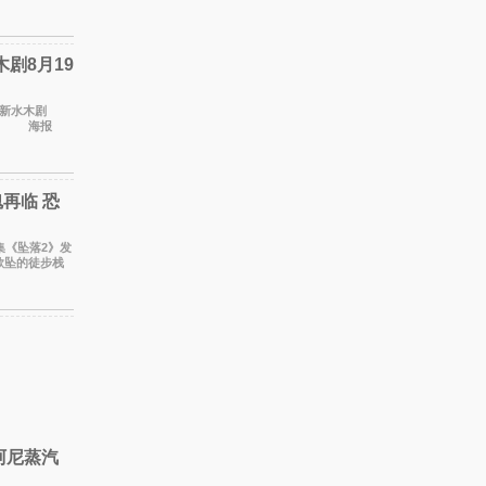
带来这部
剧8月19
ma新水木剧
时。 海报
白与冷漠的表
再临 恐
续集《坠落2》发
欲坠的徒步栈
好心理
阿尼蒸汽