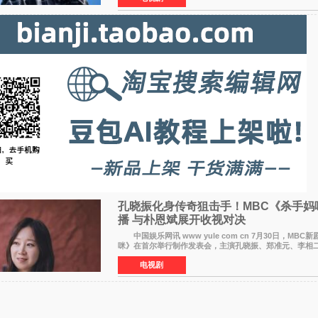
孔晓振化身传奇狙击手！MBC《杀手妈
播 与朴恩斌展开收视对决
中国娱乐网讯 www yule com cn 7月30日，MBC
咪》在首尔举行制作发表会，主演孔晓振、郑准元、李相
崔宇成、李银泉等人一同出席，为新剧宣传造势。这是孔
电视剧