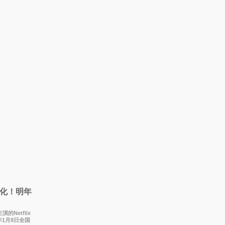
化！明年
的Netflix
1月8日全国