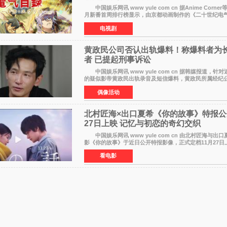
中国娱乐网讯 www yule com cn 据Anime Corne
月新番首周排行榜显示，由京都动画制作的《二十世纪电
个榜单中表现亮眼，位列AniLab全球TOP10第十名。该
电视剧
黄政民公司否认出轨爆料！称爆料者为
者 已提起刑事诉讼
中国娱乐网讯 www yule com cn 据韩媒报道，针
的疑似影帝黄政民出轨录音及短信爆料，黄政民所属经纪
式发表声明，明确否认相关传闻。 公司表示，爆料者
偶像活动
北村匠海×出口夏希《你的故事》特报公
27日上映 记忆与初恋的奇幻交织
中国娱乐网讯 www yule com cn 由北村匠海与出
影《你的故事》于近日公开特报影像，正式定档11月27
片改编自三秋缒同名小说，编剧由曾执笔《孤独摇滚！》
看电影