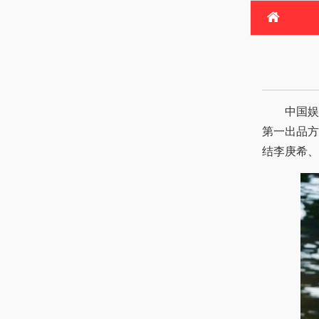
首
电
热
中国娱乐网
第一出品方
结李庚希、