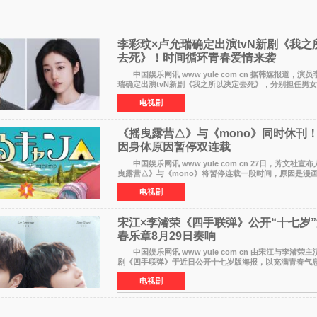
李彩玟×卢允瑞确定出演tvN新剧《我之
去死》！时间循环青春爱情来袭
中国娱乐网讯 www yule com cn 据韩媒报道，演
瑞确定出演tvN新剧《我之所以决定去死》，分别担任男
计将于明年播出，引发观众期待。 本剧改编自NAVER
电视剧
《摇曳露营△》与《mono》同时休刊！
因身体原因暂停双连载
中国娱乐网讯 www yule com cn 27日，芳文社宣布人气漫画《摇
曳露营△》与《mono》将暂停连载一段时间，原因是漫画
状况不佳。 编辑部表示：一直承蒙各位对《mono》
电视剧
宋江×李濬荣《四手联弹》公开“十七岁
春乐章8月29日奏响
中国娱乐网讯 www yule com cn 由宋江与李濬荣主
剧《四手联弹》于近日公开十七岁版海报，以充满青春气
点燃观众期待。 海报中，宋江与李濬荣并肩站在音乐
电视剧