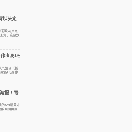
所以决定
员李彩玟与卢允
女主角。该剧预
同名人气
作者あfろ
家あfろ身体
的喜爱，
”海报！青
演的tvN新周末
息的画面再度
教室的