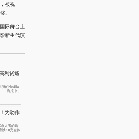
，被视
此奖。
国际舞台上
影新生代演
 高利贷逃
的Netflix
线。 海报中，
色调与
！为动作
集《杀人者的购
以2 0完全体
影集之一