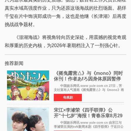
真实水域高强度作业，只为还原这场海战的壮烈场面。易烊
千玺在片中饰演郑成功一角，这也是他继《长津湖》后再度
挑战战争题材。
《澎湖海战》将视角转向历史深处，用震撼的视觉奇观
和厚重的历史内核，为2026年暑期档注入了一剂强心针。
推荐新闻
《摇曳露营△》与《mono》同时
休刊！作者あfろ因身体原因暂停
双连载
中国娱乐网讯 www yule com cn 27日，芳
文社宣布人气漫画《摇曳露营△》与《mono》将
暂停连载一段时间，原因是漫画家あfろ身体状况
电视剧
不佳。 编辑部表示：一直承蒙各位对
《mono》的喜爱，
宋江×李濬荣《四手联弹》公
开“十七岁”海报！青春乐章8月29
日奏响
中国娱乐网讯 www yule com cn 由宋江与
李濬荣主演的tvN新周末剧《四手联弹》于近日公
开十七岁版海报，以充满青春气息的画面再度点