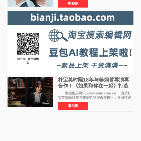
电视剧
燃观众期待。 海报中，宋江与李濬荣并肩站
在音乐教室的
朴宝英时隔18年与姜炯哲导演再
合作！《如果和你在一起》打造
奇幻浪漫喜剧
中国娱乐网讯 www yule com cn 演员朴
宝英时隔18年与姜炯哲导演再度携手，共同打造
备受期待的浪漫喜剧新作《如果和你在一起》
看电影
（暂定名）。据OSEN报道，朴宝英将出演该片
女主角，自2008年《