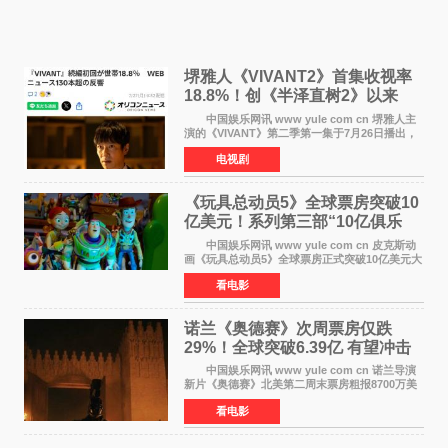
堺雅人《VIVANT2》首集收视率
18.8%！创《半泽直树2》以来
TBS周日剧场最高开局
中国娱乐网讯 www yule com cn 堺雅人主
演的《VIVANT》第二季第一集于7月26日播出，
首集收视率高达18 8%，成为自2020年《半泽直
电视剧
树2》首集22%以来，TBS周日剧场最高开播收视
纪录。 考虑到
《玩具总动员5》全球票房突破10
亿美元！系列第三部“10亿俱乐
部”达成
中国娱乐网讯 www yule com cn 皮克斯动
画《玩具总动员5》全球票房正式突破10亿美元大
关。截至上周末，该片全球累计票房已达10 22亿
看电影
美元，其中北美市场贡献4 48亿美元，中国内地
票房达2 82
诺兰《奥德赛》次周票房仅跌
29%！全球突破6.39亿 有望冲击
13亿成诺兰最卖座电影
中国娱乐网讯 www yule com cn 诺兰导演
新片《奥德赛》北美第二周末票房粗报8700万美
元（周五至周日：2600万&rarr;3460万
看电影
&rarr;2640万），较首周1 24亿美元仅下跌29
6%，走势极为强劲，远超