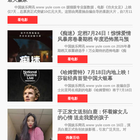
中国娱乐网讯 www yule com cn 据猫眼专业版数据，电影《功夫女足》上映
仅7天，总票房正式突破10亿元大关。这部由周星驰自编自导的喜剧大片，自7月11
日公映以来便展现出惊人的市场统治力。
看电影
《痴迷》定档7月24日！惊悚爱情
风暴席卷暑期档 年度恐怖黑马预
定
中国娱乐网讯 www yule com cn 2026年暑
期档又添重磅选手！万众期待的恐怖电影《痴
迷》今日正式官宣定档，将于7月24日登陆内地各
看电影
大院线。这部被业内专家誉为新世代爆款恐怖电
影的作品，将为
《哈姆雷特》7月18日内地上映！
莎翁经典首登中国大银幕
中国娱乐网讯 www yule com cn 改编自莎
士比亚同名戏剧的电影《哈姆雷特》将于7月18日
在中国内地上映。这部跨越四百年的文学经典被
看电影
搬上大银幕，为观众带来一场视觉与听觉的双重
盛宴。 《
于正发文送别白鹿：怀着嫁女儿
的心情 送走我爱的孩子
中国娱乐网讯 www yule com cn 16日，演
员白鹿正式告别欢娱影视，引发广泛关注。对
此，欢娱影视创始人于正在社交平台发文回应，
偶像活动
字里行间流露不舍与祝福。 于正透露，以前