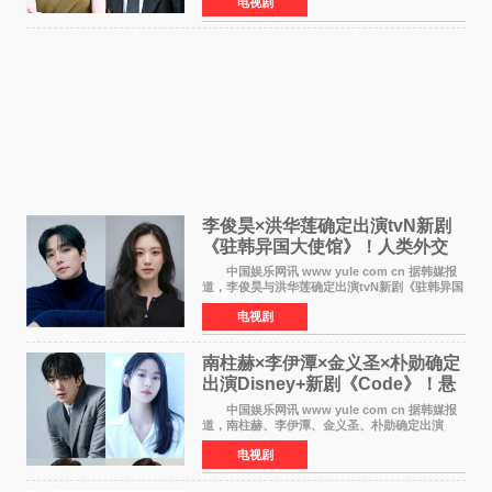
电视剧
在剧中饰演能够看到过去的女人洪莎朗一角，因
初恋的意外
李俊昊×洪华莲确定出演tvN新剧
《驻韩异国大使馆》！人类外交
官与“龙”大使的奇幻
中国娱乐网讯 www yule com cn 据韩媒报
道，李俊昊与洪华莲确定出演tvN新剧《驻韩异国
大使馆》，分别担任男女主角，引发期待。
电视剧
该剧讲述了一位因管理驻韩异国大使馆（负责管
理居住在大韩
南柱赫×李伊潭×金义圣×朴勋确定
出演Disney+新剧《Code》！悬
疑犯罪惊悚明年上线
中国娱乐网讯 www yule com cn 据韩媒报
道，南柱赫、李伊潭、金义圣、朴勋确定出演
Disney+新剧《Code》，该剧预计将于明年播
电视剧
出，引发高度关注。 本剧改编自同名人气台
剧，讲述了一位往来