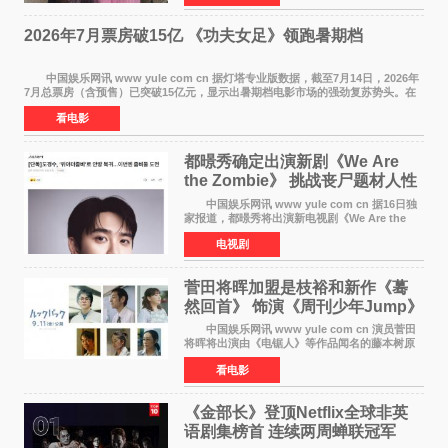
每次有演员到期不
2026年7月票房破15亿 《功夫女足》领跑暑期档
中国娱乐网讯 www yule com cn 据灯塔专业版数据，截至7月14日，2026年
7月总票房（含预售）已突破15亿元，显示出暑期档电影市场的强劲复苏势头。在
众多上映影片中，《功夫女足》《小黄人与大
看电影
都暻秀确定出演新剧《We Are
the Zombie》 挑战丧尸题材人性
喜剧
中国娱乐网讯 www yule com cn 据16日独
家报道，都暻秀将出演新电视剧《We Are the
Zombie》，在剧中饰演主演金仁钟一角，挑战与
电视剧
以往丧尸题材截然不同的人性喜剧。 新剧
《We Are t
菅田将晖加盟是枝裕和新作《蓦
然回首》 饰演《周刊少年Jump》
编辑
中国娱乐网讯 www yule com cn 演员菅田
将晖将出演由《电锯人》等作品闻名的藤本树原
作漫画改编的电影《蓦然回首》（是枝裕和导
看电影
演）。菅田饰演的角色是初中时代两位主人公带
着完成的作品前去
《金部长》登顶Netflix全球非英
语剧集榜首 连续两周蝉联冠军