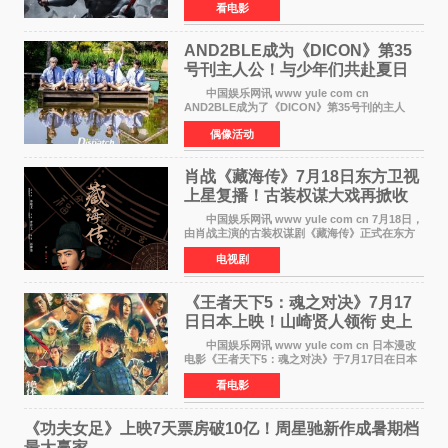
看电影
三天粗报1 245亿美元（开画3919馆），全球首周
2 641亿美元
AND2BLE成为《DICON》第35
号刊主人公！与少年们共赴夏日
之约
中国娱乐网讯 www yule com cn
AND2BLE成为了《DICON》第35号刊的主人
公，本期标题为And The Summer。作为出道后
偶像活动
首次担任杂志画报主角的完整体，AND2BLE用清
澈的少年感与全新的夏天相遇了
肖战《藏海传》7月18日东方卫视
上星复播！古装权谋大戏再掀收
视热潮
中国娱乐网讯 www yule com cn 7月18日，
由肖战主演的古装权谋剧《藏海传》正式在东方
卫视上星复播，引发广泛关注。该剧此前已在网
电视剧
络平台播出，凭借精良制作和紧凑剧情收获不俗
口碑，此次上
《王者天下5：魂之对决》7月17
日日本上映！山崎贤人领衔 史上
最大“函谷关防卫战”
中国娱乐网讯 www yule com cn 日本漫改
电影《王者天下5：魂之对决》于7月17日在日本
全国上映。这部由佐藤信介执导、山崎贤人主演
看电影
的历史动作片，改编自原泰久同名人气漫画，继
续讲述信和漂
《功夫女足》上映7天票房破10亿！周星驰新作成暑期档
最大赢家