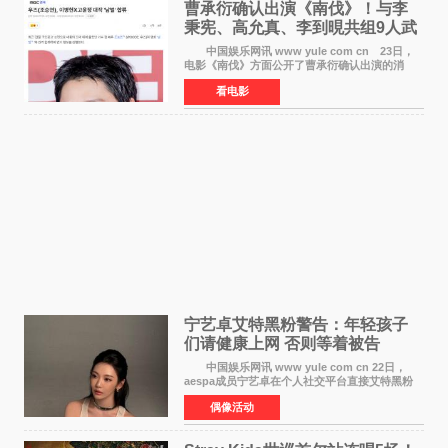
曹承衍确认出演《南伐》！与李
秉宪、高允真、李到晛共组9人武
士团
中国娱乐网讯 www yule com cn 23日，
电影《南伐》方面公开了曹承衍确认出演的消
息。通过歌手活动展现出独特色彩的曹承衍将在
看电影
片中饰演拥有出色弓箭技术的弓箭手，他将在这
一历史动作大片中展
宁艺卓艾特黑粉警告：年轻孩子
们​请健康上网 否则等着被告
中国娱乐网讯 www yule com cn 22日，
aespa成员宁艺卓在个人社交平台直接艾特黑粉
账号，正面喊话回应长期以来的恶意攻击，引发
偶像活动
广泛关注。 宁艺卓在文中表示，自己早已注
意到部分网友持续