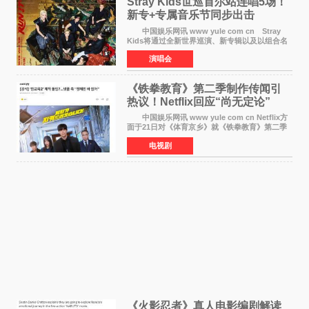
Stray Kids世巡首尔站连唱5场！
新专+专属音乐节同步出击
中国娱乐网讯 www yule com cn Stray
Kids将通过全新世界巡演、新专辑以及以组合名
义打造的专属音乐节等一系列全球活动，开启事
演唱会
业发展的全新篇章。 Stray Kids将于7月25日
至26日、29日
《铁拳教育》第二季制作传闻引
热议！Netflix回应“尚无定论”
中国娱乐网讯 www yule com cn Netflix方
面于21日对《体育京乡》就《铁拳教育》第二季
制作传闻划清界限，表示尚无定论。然而，业界
电视剧
却有传闻称已就《铁拳教育》第二季的制作展开
了讨论——《
《火影忍者》真人电影编剧解读