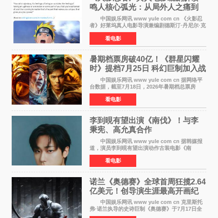
鸣人核心弧光：从局外人之痛到
自我觉醒
中国娱乐网讯 www yule com cn 《火影忍
者》好莱坞真人电影导演兼编剧德斯汀·丹尼尔·克
雷顿近日在采访中分享了对主角鸣人成长弧光的
看电影
理解，透露电影将深入探索鸣人作为局外人的情
感历程。
暑期档票房破40亿！《群星闪耀
时》提档7月25日 科幻巨制加入战
局
中国娱乐网讯 www yule com cn 据网络平
台数据，截至7月18日，2026年暑期档总票房
（含预售）已正式突破40亿元大关，年度总票房
看电影
也随之逼近197亿元。超百部中外佳片同台竞技，
点燃了盛夏的电
李到晛有望出演《南伐》！与李
秉宪、高允真合作
中国娱乐网讯 www yule com cn 据韩媒报
道，演员李到晛有望出演动作古装电影《南
伐》，与李秉宪、高允真合作，引发关注。
看电影
该片为动作古装片，讲述朝鲜初期，为了解救被
倭寇绑走的俘虏，9
诺兰《奥德赛》全球首周狂揽2.64
亿美元！创导演生涯最高开画纪
录
中国娱乐网讯 www yule com cn 克里斯托
弗·诺兰执导的史诗巨制《奥德赛》于7月17日全
球上映，首周末票房表现远超预期——北美首周