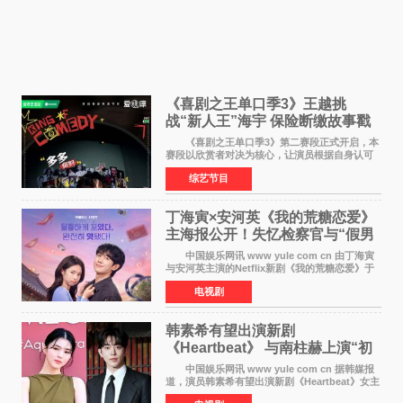
《喜剧之王单口季3》王越挑
战“新人王”海宇 保险断缴故事戳
中生活痛点
《喜剧之王单口季3》第二赛段正式开启，本
赛段以欣赏者对决为核心，让演员根据自身认可
选择对手，在作品碰撞中完成一次喜剧创作者之
综艺节目
间的交流。这里有实力相当的正面对抗，也有老
朋友、老对手之
丁海寅×安河英《我的荒糖恋爱》
主海报公开！失忆检察官与“假男
友”同居罗曼史来
中国娱乐网讯 www yule com cn 由丁海寅
与安河英主演的Netflix新剧《我的荒糖恋爱》于
近日公开主海报，正式进入开播倒计时。 海
电视剧
报中，两人并肩站在充满怀旧气息的九津麦芽村
街道上，丁
韩素希有望出演新剧
《Heartbeat》 与南柱赫上演“初
恋归来”奇幻罗曼史
中国娱乐网讯 www yule com cn 据韩媒报
道，演员韩素希有望出演新剧《Heartbeat》女主
角，与南柱赫合作，引发高度关注。 韩素希