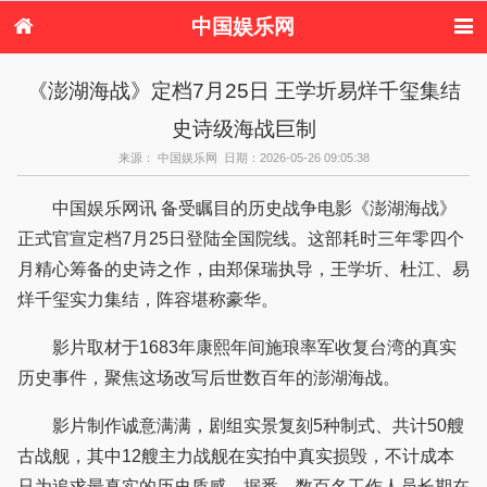
中国娱乐网
首页
新闻
女性
看电影
《澎湖海战》定档7月25日 王学圻易烊千玺集结
电视剧
演唱会
综艺节目
偶像活动
史诗级海战巨制
热周边
来源： 中国娱乐网 日期：2026-05-26 09:05:38
中国娱乐网讯 备受瞩目的历史战争电影《澎湖海战》
正式官宣定档7月25日登陆全国院线。这部耗时三年零四个
月精心筹备的史诗之作，由郑保瑞执导，王学圻、杜江、易
烊千玺实力集结，阵容堪称豪华。
影片取材于1683年康熙年间施琅率军收复台湾的真实
历史事件，聚焦这场改写后世数百年的澎湖海战。
影片制作诚意满满，剧组实景复刻5种制式、共计50艘
古战舰，其中12艘主力战舰在实拍中真实损毁，不计成本
只为追求最真实的历史质感。据悉，数百名工作人员长期在