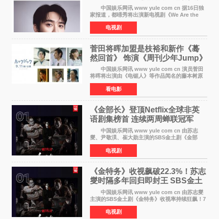
喜剧
中国娱乐网讯 www yule com cn 据16日独
家报道，都暻秀将出演新电视剧《We Are the
Zombie》，在剧中饰演主演金仁钟一角，挑战与
电视剧
以往丧尸题材截然不同的人性喜剧。 新剧
《We Are t
菅田将晖加盟是枝裕和新作《蓦
然回首》 饰演《周刊少年Jump》
编辑
中国娱乐网讯 www yule com cn 演员菅田
将晖将出演由《电锯人》等作品闻名的藤本树原
作漫画改编的电影《蓦然回首》（是枝裕和导
看电影
演）。菅田饰演的角色是初中时代两位主人公带
着完成的作品前去
《金部长》登顶Netflix全球非英
语剧集榜首 连续两周蝉联冠军
中国娱乐网讯 www yule com cn 由苏志
燮、尹敬淏、崔大勋主演的SBS金土剧《金部
长》持续席卷全球，收获海内外观众热烈反
电视剧
响。 15日，据Netflix官方排行榜网站Tudum
公布的数据，SBS金土剧《
《金特务》收视飙破22.3%！苏志
燮时隔多年回归即封王 SBS金土
剧新纪录诞生
中国娱乐网讯 www yule com cn 由苏志燮
主演的SBS金土剧《金特务》收视率持续狂飙！7
月11日播出的第6集全国平均收视率高达22 3%，
电视剧
瞬间最高更冲上26 4%，不仅再度刷新自身纪