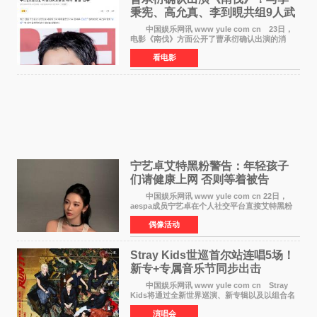
秉宪、高允真、李到晛共组9人武
士团
中国娱乐网讯 www yule com cn 23日，
电影《南伐》方面公开了曹承衍确认出演的消
息。通过歌手活动展现出独特色彩的曹承衍将在
看电影
片中饰演拥有出色弓箭技术的弓箭手，他将在这
一历史动作大片中展
宁艺卓艾特黑粉警告：年轻孩子
们​请健康上网 否则等着被告
中国娱乐网讯 www yule com cn 22日，
aespa成员宁艺卓在个人社交平台直接艾特黑粉
账号，正面喊话回应长期以来的恶意攻击，引发
偶像活动
广泛关注。 宁艺卓在文中表示，自己早已注
意到部分网友持续
Stray Kids世巡首尔站连唱5场！
新专+专属音乐节同步出击
中国娱乐网讯 www yule com cn Stray
Kids将通过全新世界巡演、新专辑以及以组合名
义打造的专属音乐节等一系列全球活动，开启事
演唱会
业发展的全新篇章。 Stray Kids将于7月25日