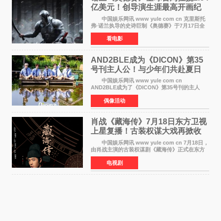
亿美元！创导演生涯最高开画纪
录
中国娱乐网讯 www yule com cn 克里斯托
弗·诺兰执导的史诗巨制《奥德赛》于7月17日全
球上映，首周末票房表现远超预期——北美首周
看电影
三天粗报1 245亿美元（开画3919馆），全球首周
2 641亿美元
AND2BLE成为《DICON》第35
号刊主人公！与少年们共赴夏日
之约
中国娱乐网讯 www yule com cn
AND2BLE成为了《DICON》第35号刊的主人
公，本期标题为And The Summer。作为出道后
偶像活动
首次担任杂志画报主角的完整体，AND2BLE用清
澈的少年感与全新的夏天相遇了
肖战《藏海传》7月18日东方卫视
上星复播！古装权谋大戏再掀收
视热潮
中国娱乐网讯 www yule com cn 7月18日，
由肖战主演的古装权谋剧《藏海传》正式在东方
卫视上星复播，引发广泛关注。该剧此前已在网
电视剧
络平台播出，凭借精良制作和紧凑剧情收获不俗
口碑，此次上