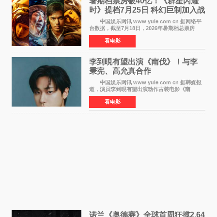
暑期档票房破40亿！《群星闪耀
时》提档7月25日 科幻巨制加入战
局
中国娱乐网讯 www yule com cn 据网络平
台数据，截至7月18日，2026年暑期档总票房
（含预售）已正式突破40亿元大关，年度总票房
看电影
也随之逼近197亿元。超百部中外佳片同台竞技，
点燃了盛夏的电
李到晛有望出演《南伐》！与李
秉宪、高允真合作
中国娱乐网讯 www yule com cn 据韩媒报
道，演员李到晛有望出演动作古装电影《南
伐》，与李秉宪、高允真合作，引发关注。
看电影
该片为动作古装片，讲述朝鲜初期，为了解救被
倭寇绑走的俘虏，9
诺兰《奥德赛》全球首周狂揽2.64