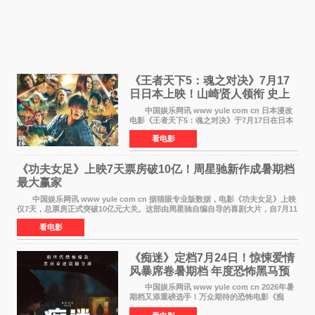
《王者天下5：魂之对决》7月17
日日本上映！山崎贤人领衔 史上
最大“函谷关防卫战”
中国娱乐网讯 www yule com cn 日本漫改
电影《王者天下5：魂之对决》于7月17日在日本
全国上映。这部由佐藤信介执导、山崎贤人主演
看电影
的历史动作片，改编自原泰久同名人气漫画，继
续讲述信和漂
《功夫女足》上映7天票房破10亿！周星驰新作成暑期档
最大赢家
中国娱乐网讯 www yule com cn 据猫眼专业版数据，电影《功夫女足》上映
仅7天，总票房正式突破10亿元大关。这部由周星驰自编自导的喜剧大片，自7月11
日公映以来便展现出惊人的市场统治力。
看电影
《痴迷》定档7月24日！惊悚爱情
风暴席卷暑期档 年度恐怖黑马预
定
中国娱乐网讯 www yule com cn 2026年暑
期档又添重磅选手！万众期待的恐怖电影《痴
迷》今日正式官宣定档，将于7月24日登陆内地各