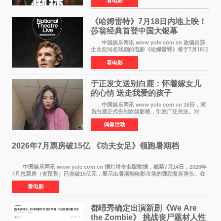
看电影
大院线。这部被业内专家誉为新世代爆款恐怖电
影的作品，将为
《哈姆雷特》7月18日内地上映！
莎翁经典首登中国大银幕
中国娱乐网讯 www yule com cn 改编自莎
士比亚同名戏剧的电影《哈姆雷特》将于7月18日
在中国内地上映。这部跨越四百年的文学经典被
看电影
搬上大银幕，为观众带来一场视觉与听觉的双重
盛宴。 《
于正发文送别白鹿：怀着嫁女儿
的心情 送走我爱的孩子
中国娱乐网讯 www yule com cn 16日，演
员白鹿正式告别欢娱影视，引发广泛关注。对
此，欢娱影视创始人于正在社交平台发文回应，
偶像活动
字里行间流露不舍与祝福。 于正透露，以前
每次有演员到期不
2026年7月票房破15亿 《功夫女足》领跑暑期档
中国娱乐网讯 www yule com cn 据灯塔专业版数据，截至7月14日，2026年
7月总票房（含预售）已突破15亿元，显示出暑期档电影市场的强劲复苏势头。在
众多上映影片中，《功夫女足》《小黄人与大
看电影
都暻秀确定出演新剧《We Are
the Zombie》 挑战丧尸题材人性