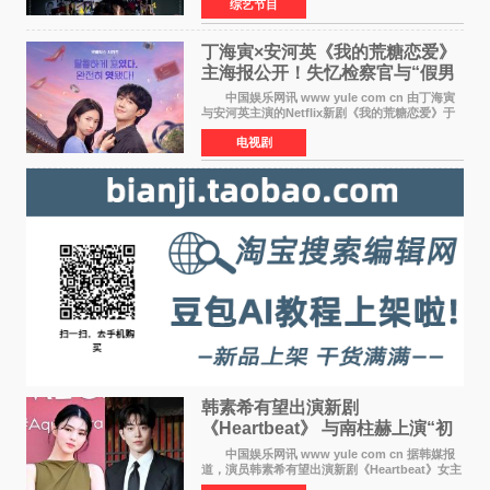
综艺节目
间的交流。这里有实力相当的正面对抗，也有老
朋友、老对手之
丁海寅×安河英《我的荒糖恋爱》
主海报公开！失忆检察官与“假男
友”同居罗曼史来
中国娱乐网讯 www yule com cn 由丁海寅
与安河英主演的Netflix新剧《我的荒糖恋爱》于
近日公开主海报，正式进入开播倒计时。 海
电视剧
报中，两人并肩站在充满怀旧气息的九津麦芽村
街道上，丁
韩素希有望出演新剧
《Heartbeat》 与南柱赫上演“初
恋归来”奇幻罗曼史
中国娱乐网讯 www yule com cn 据韩媒报
道，演员韩素希有望出演新剧《Heartbeat》女主
角，与南柱赫合作，引发高度关注。 韩素希