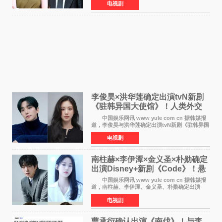
电视剧
在剧中饰演能够看到过去的女人洪莎朗一角，因
初恋的意外
李俊昊×洪华莲确定出演tvN新剧
《驻韩异国大使馆》！人类外交
官与“龙”大使的奇幻
中国娱乐网讯 www yule com cn 据韩媒报
道，李俊昊与洪华莲确定出演tvN新剧《驻韩异国
大使馆》，分别担任男女主角，引发期待。
电视剧
该剧讲述了一位因管理驻韩异国大使馆（负责管
理居住在大韩
南柱赫×李伊潭×金义圣×朴勋确定
出演Disney+新剧《Code》！悬
疑犯罪惊悚明年上线
中国娱乐网讯 www yule com cn 据韩媒报
道，南柱赫、李伊潭、金义圣、朴勋确定出演
Disney+新剧《Code》，该剧预计将于明年播
电视剧
出，引发高度关注。 本剧改编自同名人气台
剧，讲述了一位往来
曹承衍确认出演《南伐》！与李