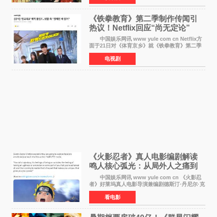
至26日、29日
《铁拳教育》第二季制作传闻引
热议！Netflix回应“尚无定论”
中国娱乐网讯 www yule com cn Netflix方
面于21日对《体育京乡》就《铁拳教育》第二季
制作传闻划清界限，表示尚无定论。然而，业界
电视剧
却有传闻称已就《铁拳教育》第二季的制作展开
了讨论——《
《火影忍者》真人电影编剧解读
鸣人核心弧光：从局外人之痛到
自我觉醒
中国娱乐网讯 www yule com cn 《火影忍
者》好莱坞真人电影导演兼编剧德斯汀·丹尼尔·克
雷顿近日在采访中分享了对主角鸣人成长弧光的
看电影
理解，透露电影将深入探索鸣人作为局外人的情
感历程。