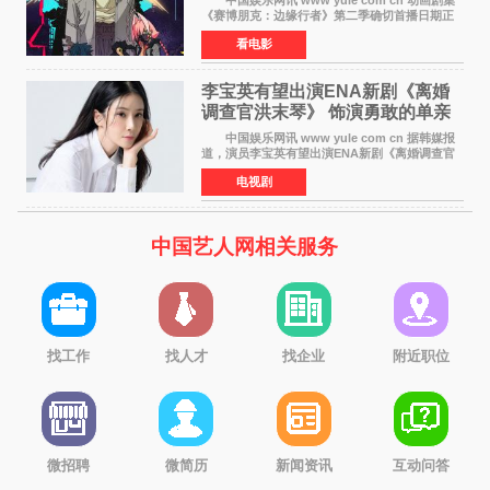
中国娱乐网讯 www yule com cn 动画剧集
《赛博朋克：边缘行者》第二季确切首播日期正
式敲定——将于10月20日在Netflix全球上线。此
看电影
前，Netflix韩国官方账号曾短暂出现这一日期信
息，随后迅
李宝英有望出演ENA新剧《离婚
调查官洪末琴》 饰演勇敢的单亲
妈妈家事调查官
中国娱乐网讯 www yule com cn 据韩媒报
道，演员李宝英有望出演ENA新剧《离婚调查官
洪末琴》女主角，引发观众期待。 李宝英在
电视剧
剧中饰演家庭法院家事调查官洪末琴一角——即
使在极限状况
中国艺人网相关服务
找工作
找人才
找企业
附近职位
微招聘
微简历
新闻资讯
互动问答