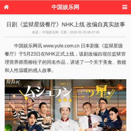
中国娱乐网
首页
新闻
女性
看电影
日剧《监狱星级餐厅》NHK上线 改编自真实故事
电视剧
演唱会
综艺节目
偶像活动
来源： 中国娱乐网 日期：2026-05-25 08:47:40
热周边
中国娱乐网讯 www.yule.com.cn 日本剧集《监狱星级
餐厅》于5月23日在NHK正式上线，该剧改编自现任监狱管
理营养师黑柳桂子的同名作品，讲述了一个关于美食、救赎
和人性温暖的感人故事。