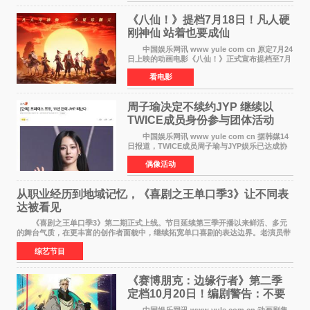
录，更稳坐同时段
《八仙！》提档7月18日！凡人硬
刚神仙 站着也要成仙
中国娱乐网讯 www yule com cn 原定7月24
日上映的动画电影《八仙！》正式宣布提档至7月
18日。这部国风动画大片将八仙过海，各显神通
看电影
这句刻在国人DNA里的俗语玩出了新花样——影
片讲述凡人
周子瑜决定不续约JYP 继续以
TWICE成员身份参与团体活动
中国娱乐网讯 www yule com cn 据韩媒14
日报道，TWICE成员周子瑜与JYP娱乐已达成协
议，不再续签个人专属合约，但她将继续参与
偶像活动
TWICE的完整团体活动。 周子瑜于2015年通
过生存节目《SIXTE
从职业经历到地域记忆，《喜剧之王单口季3》让不同表
达被看见
《喜剧之王单口季3》第二期正式上线。节目延续第三季开播以来鲜活、多元
的舞台气质，在更丰富的创作者面貌中，继续拓宽单口喜剧的表达边界。老演员带
着更加成熟的文本与舞台掌控回归，新面孔则
综艺节目
《赛博朋克：边缘行者》第二季
定档10月20日！编剧警告：不要
对角色投入太深