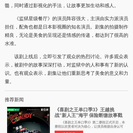
髓，同时通过影视化的手法，让故事更加生动和感人。
《监狱星级餐厅》的演员阵容强大，主演由实力派演员
担任，配角也都是日本影视圈的知名演员。剧集的拍摄制作
精良，无论是美食的呈现还是情感的传递，都达到了很高的
水准。
该剧上线后，立即引发了观众的热烈讨论。许多观众表
示，被剧中的故事深深打动，对监狱中的人和事有了新的认
识。也有观众表示，剧集让他们重新思考了美食的意义和力
量。
推荐新闻
《喜剧之王单口季3》王越挑
战“新人王”海宇 保险断缴故事戳
中生活痛点
《喜剧之王单口季3》第二赛段正式开启，本
赛段以欣赏者对决为核心，让演员根据自身认可
选择对手，在作品碰撞中完成一次喜剧创作者之