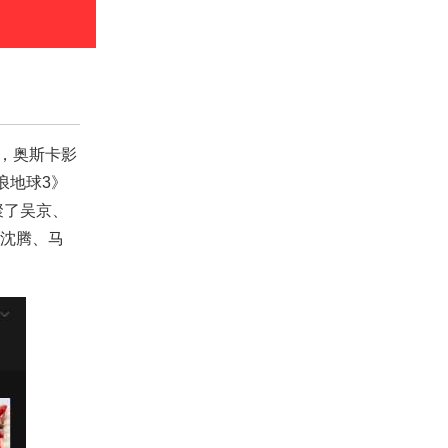
电影
像活动
浪地球3》
聚了吴京、
沈腾、马