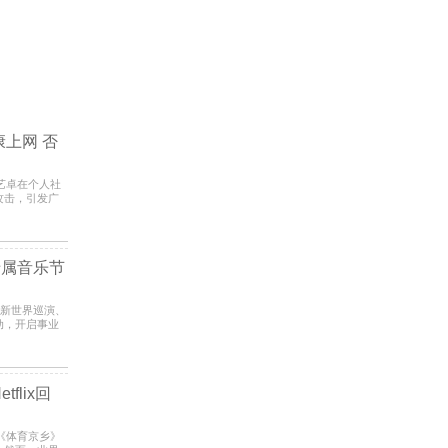
上网 否
员宁艺卓在个人社
攻击，引发广
友持续
+专属音乐节
通过全新世界巡演、
动，开启事业
日
lix回
日对《体育京乡》