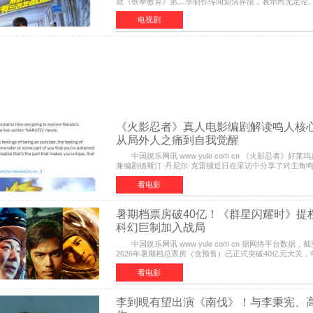
就《铁拳教育》第二季制作传闻划清界限，表示尚无定论
却有传闻称已就《铁拳教育》第二季的制作展开了讨论—
电视剧
《火影忍者》真人电影编剧解读鸣人核
从局外人之痛到自我觉醒
中国娱乐网讯 www yule com cn 《火影忍者》好莱坞真人电影导演
兼编剧德斯汀·丹尼尔·克雷顿近日在采访中分享了对主角
理解，透露电影将深入探索鸣人作为局外人的情感历程。
看电影
暑期档票房破40亿！《群星闪耀时》提档
科幻巨制加入战局
中国娱乐网讯 www yule com cn 据网络平台数据，截至7月18日，
2026年暑期档总票房（含预售）已正式突破40亿元大关
随之逼近197亿元。超百部中外佳片同台竞技，点燃了盛
看电影
李到晛有望出演《南伐》！与李秉宪、