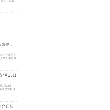
。然而，业界
—《
心弧光：
鸣人成长弧光的
7月25日
，年度总票房也
夏的电
高允真合