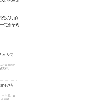
戏份也在陆
宙危机时的
一定会给观
异国大使
昊与洪华莲确定
，引发期待。
大韩
ney+新
赫、李伊潭、金
将于明年播出，
位往来