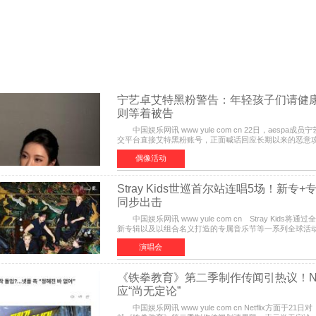
宁艺卓艾特黑粉警告：年轻孩子们​请健康
则等着被告
中国娱乐网讯 www yule com cn 22日，aespa成
交平台直接艾特黑粉账号，正面喊话回应长期以来的恶意
泛关注。 宁艺卓在文中表示，自己早已注意到部分网
偶像活动
Stray Kids世巡首尔站连唱5场！新专
同步出击
中国娱乐网讯 www yule com cn Stray Kids将
新专辑以及以组合名义打造的专属音乐节等一系列全球活
发展的全新篇章。 Stray Kids将于7月25日至26日、29
演唱会
《铁拳教育》第二季制作传闻引热议！Netf
应“尚无定论”
中国娱乐网讯 www yule com cn Netflix方面于21