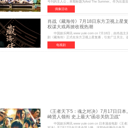
号刊的主人公，本期标题为And The Summer。作为出
画报主角的完整体，AND2BLE用清澈的少年感与全新的
偶像活动
肖战《藏海传》7月18日东方卫视上星
权谋大戏再掀收视热潮
中国娱乐网讯 www yule com cn 7月18日，由肖战
剧《藏海传》正式在东方卫视上星复播，引发广泛关注。
网络平台播出，凭借精良制作和紧凑剧情收获不俗口碑，
电视剧
《王者天下5：魂之对决》7月17日日本
崎贤人领衔 史上最大“函谷关防卫战”
中国娱乐网讯 www yule com cn 日本漫改电影《王者天下5：魂之
对决》于7月17日在日本全国上映。这部由佐藤信介执导