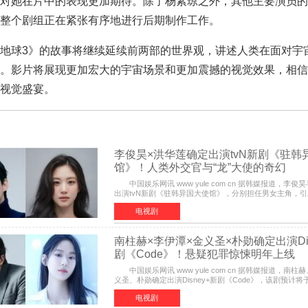
对她在片中的表现更加期待。除了杨紫琼之外，其他主要演员的
整个剧组正在紧张有序地进行后期制作工作。
球3》的故事将继续延续前两部的世界观，讲述人类在面对宇
。影片将展现更加宏大的宇宙场景和更加震撼的视觉效果，相信
视觉盛宴。
李俊昊×洪华莲确定出演tvN新剧《驻韩
馆》！人类外交官与“龙”大使的奇幻
中国娱乐网讯 www yule com cn 据韩媒报道，李俊
出演tvN新剧《驻韩异国大使馆》，分别担任男女主角
该剧讲述了一位因管理驻韩异国大使馆（负责管理居住在
电视剧
南柱赫×李伊潭×金义圣×朴勋确定出演Dis
剧《Code》！悬疑犯罪惊悚明年上线
中国娱乐网讯 www yule com cn 据韩媒报道，南柱
义圣、朴勋确定出演Disney+新剧《Code》，该剧预计
引发高度关注。 本剧改编自同名人气台剧，讲述了一
电视剧