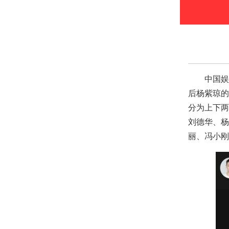
首
电
热
中国娱
后杨紫琼的
分为上下两
刘德华、杨
丽、冯小刚