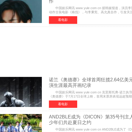
作
中国娱乐网讯 www yule com cn 据韩媒报道，演员
动作古装电影《南伐》，与李秉宪、高允真合作，引发
为动作古装片，讲述朝鲜初期，为了解救被倭寇绑走的俘虏
看电影
诺兰《奥德赛》全球首周狂揽2.64亿美
演生涯最高开画纪录
中国娱乐网讯 www yule com cn 克里斯托弗·诺兰
《奥德赛》于7月17日全球上映，首周末票房表现远超预
三天粗报1 245亿美元（开画3919馆），全球首周2 641亿
看电影
AND2BLE成为《DICON》第35号刊
少年们共赴夏日之约
中国娱乐网讯 www yule com cn AND2BLE成为了《D