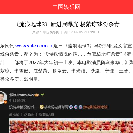
中国娱乐网
页
新闻
女性
看
《流浪地球3》新进展曝光 杨紫琼戏份杀青
视剧
演唱会
综艺节目
偶
来源： 中国娱乐网 日期：2026-05-21 09:00:11
周边
乐网讯
www.yule.com.cn
近日《流浪地球3》导演郭帆发文官宣，奥斯卡影
戏份杀青，配文为：“没特殊情况的话……恭喜杨老师杀青”《流
部，上部将于2027年大年初一上映。本电影演员阵容豪华，汇
紫琼、李雪健、屈楚萧、赵今麦、李光洁、沙溢、宁理、王智、
等众多实力派明星。