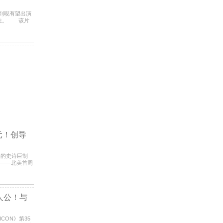
李到晛有望出演
关注。 该片
，9
元！创导
执导的史诗巨制
期——北美首周
美元
主人公！与
ICON》第35