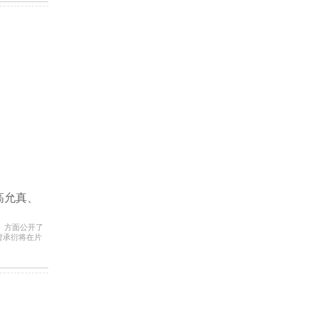
高允真、
伐》方面公开了
曹承衍将在片
大片中展