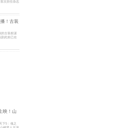
道后首次担任杂志
夏天相遇了
复播！古装
主演的古装权谋
该剧此前已在
此次上
上映！山
、山崎贤人主演