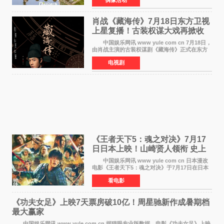
首次担任杂志画报主角的完整体，AND2BLE用清
澈的少年感与全新的夏天相遇了
肖战《藏海传》7月18日东方卫视
上星复播！古装权谋大戏再掀收
视热潮
中国娱乐网讯 www yule com cn 7月18日，
由肖战主演的古装权谋剧《藏海传》正式在东方
卫视上星复播，引发广泛关注。该剧此前已在网
电视剧
络平台播出，凭借精良制作和紧凑剧情收获不俗
口碑，此次上
《王者天下5：魂之对决》7月17
日日本上映！山崎贤人领衔 史上
最大“函谷关防卫战”
中国娱乐网讯 www yule com cn 日本漫改
电影《王者天下5：魂之对决》于7月17日在日本
全国上映。这部由佐藤信介执导、山崎贤人主演
看电影
的历史动作片，改编自原泰久同名人气漫画，继
续讲述信和漂
《功夫女足》上映7天票房破10亿！周星驰新作成暑期档
最大赢家
中国娱乐网讯 www yule com cn 据猫眼专业版数据，电影《功夫女足》上映