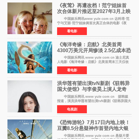
《夜莺》再遭改档！范宁姐妹首
次合体新片推迟至2027年3月上映
中国娱乐网讯www yule com cn 达科塔·范
宁与艾丽·范宁姐妹俩首次真正合体的电影《夜
莺》再度改档，从原定的2027年2月12日推迟至
看电影
同年3月19日北美上映，片方希望借此利用春假档
期争取更多年轻
《海洋奇缘：启航》北美首周
4300万美元开局惨淡 2.5亿成本恐
巨亏1亿
中国娱乐网讯 www yule com cn 迪士尼真
人电影《海洋奇缘：启航》北美首周末三天仅收
4300万美元（开画3827馆），中国内地首周票房
看电影
仅840万元人民币，全球开画票房约9500万美
元，远低于业内
洪华莲有望出演tvN新剧《驻韩异
国大使馆》与李俊昊上演人龙奇
幻罗曼史
中国娱乐网讯 www yule com cn 据韩媒
报道，演员洪华莲有望出演tvN新剧《驻韩异国大
使馆》女主角，与李俊昊合作，引发观众期
电视剧
待。 该剧讲述了一位因管理驻韩异国大使馆
（负责管理居住在大
《恐怖游轮》7月17日内地上映！
豆瓣8.5分悬疑神作首登内地大银
幕
中国娱乐网讯 www yule com cn 悬疑片爱