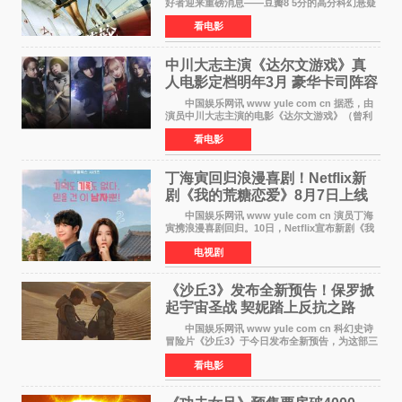
好者迎来重磅消息——豆瓣8 5分的高分科幻悬疑
电影《恐怖游轮》正式宣布定档7月17日在内地上
看电影
映。这部由英国导演克里斯托弗·史密斯执导、惊
悚片女王梅
中川大志主演《达尔文游戏》真
人电影定档明年3月 豪华卡司阵容
公开
中国娱乐网讯 www yule com cn 据悉，由
演员中川大志主演的电影《达尔文游戏》（曾利
文彦执导）将于明年3月12日上映，该消息于7月9
看电影
日公布。 本片为累计发行量突破1000万册的
同名漫画的真
丁海寅回归浪漫喜剧！Netflix新
剧《我的荒糖恋爱》8月7日上线
中国娱乐网讯 www yule com cn 演员丁海
寅携浪漫喜剧回归。10日，Netflix宣布新剧《我
的荒糖恋爱》将于下月7日上线。 《我的荒糖
电视剧
恋爱》是一部浪漫喜剧，讲述患上失忆症的检察
官高恩彩与
《沙丘3》发布全新预告！保罗掀
起宇宙圣战 契妮踏上反抗之路
中国娱乐网讯 www yule com cn 科幻史诗
冒险片《沙丘3》于今日发布全新预告，为这部三
部曲最终章揭开神秘面纱。预告中展现了17年过
看电影
去后，保罗·厄崔迪以穆阿迪布之名登基称帝，发
动了一场