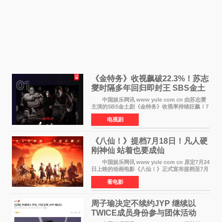
《金特务》收视飙破22.3%！苏志
燮时隔多年回归即封王 SBS金土
剧新纪录诞生
中国娱乐网讯 www yule com cn 由苏志燮
主演的SBS金土剧《金特务》收视率持续狂飙！7
月11日播出的第6集全国平均收视率高达22 3%，
电视剧
瞬间最高更冲上26 4%，不仅再度刷新自身纪
录，更稳坐同时段
《八仙！》提档7月18日！凡人硬
刚神仙 站着也要成仙
中国娱乐网讯 www yule com cn 原定7月24
日上映的动画电影《八仙！》正式宣布提档至7月
18日。这部国风动画大片将八仙过海，各显神通
看电影
这句刻在国人DNA里的俗语玩出了新花样——影
片讲述凡人
周子瑜决定不续约JYP 继续以
TWICE成员身份参与团体活动