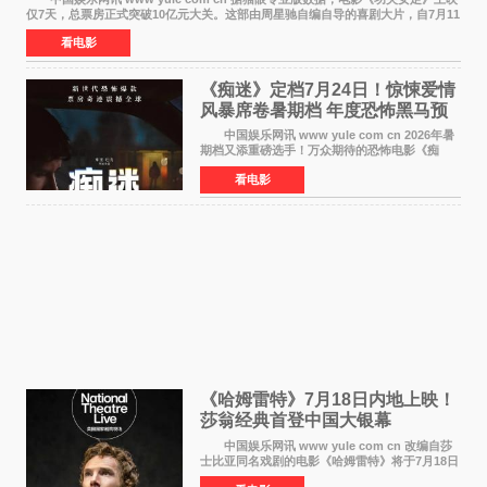
仅7天，总票房正式突破10亿元大关。这部由周星驰自编自导的喜剧大片，自7月11
日公映以来便展现出惊人的市场统治力。
看电影
《痴迷》定档7月24日！惊悚爱情
风暴席卷暑期档 年度恐怖黑马预
定
中国娱乐网讯 www yule com cn 2026年暑
期档又添重磅选手！万众期待的恐怖电影《痴
迷》今日正式官宣定档，将于7月24日登陆内地各
看电影
大院线。这部被业内专家誉为新世代爆款恐怖电
影的作品，将为
《哈姆雷特》7月18日内地上映！
莎翁经典首登中国大银幕
中国娱乐网讯 www yule com cn 改编自莎
士比亚同名戏剧的电影《哈姆雷特》将于7月18日
在中国内地上映。这部跨越四百年的文学经典被