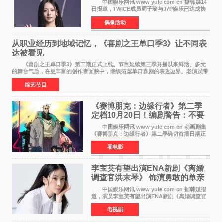
中国娱乐网讯 www yule com cn 据韩媒14
日报道，TWICE成员周子瑜与JYP娱乐已达成协
议，不再续签个人专属合约，但她将继续参与
偶像活动
TWICE的完整团体活动。 周子瑜于2015年通
过生存节目《SIXTE
从职业经历到地域记忆，《喜剧之王单口季3》让不同表
达被看见
《喜剧之王单口季3》第二期正式上线。节目延续第三季开播以来鲜活、多元
的舞台气质，在更丰富的创作者面貌中，继续拓宽单口喜剧的表达边界。老演员带
着更加成熟的文本与舞台掌控回归，新面孔则
综艺节目
《赛博朋克：边缘行者》第二季
定档10月20日！编剧警告：不要
对角色投入太深
中国娱乐网讯 www yule com cn 动画剧集
《赛博朋克：边缘行者》第二季确切首播日期正
式敲定——将于10月20日在Netflix全球上线。此
看电影
前，Netflix韩国官方账号曾短暂出现这一日期信
息，随后迅
李宝英有望出演ENA新剧《离婚
调查官洪末琴》 饰演勇敢的单亲
妈妈家事调查官
中国娱乐网讯 www yule com cn 据韩媒报
道，演员李宝英有望出演ENA新剧《离婚调查官
洪末琴》女主角，引发观众期待。 李宝英在
电视剧
剧中饰演家庭法院家事调查官洪末琴一角——即
使在极限状况