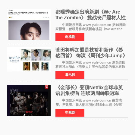
都暻秀确定出演新剧《We Are
the Zombie》 挑战丧尸题材人性
喜剧
中国娱乐网讯 www yule com cn 据16日独
家报道，都暻秀将出演新电视剧《We Are the
Zombie》，在剧中饰演主演金仁钟一角，挑战与
电视剧
以往丧尸题材截然不同的人性喜剧。 新剧
《We Are t
菅田将晖加盟是枝裕和新作《蓦
然回首》 饰演《周刊少年Jump》
编辑
中国娱乐网讯 www yule com cn 演员菅田
将晖将出演由《电锯人》等作品闻名的藤本树原
作漫画改编的电影《蓦然回首》（是枝裕和导
看电影
演）。菅田饰演的角色是初中时代两位主人公带
着完成的作品前去
《金部长》登顶Netflix全球非英
语剧集榜首 连续两周蝉联冠军
中国娱乐网讯 www yule com cn 由苏志
燮、尹敬淏、崔大勋主演的SBS金土剧《金部
长》持续席卷全球，收获海内外观众热烈反
电视剧
响。 15日，据Netflix官方排行榜网站Tudum
公布的数据，SBS金土剧《