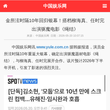
中国娱乐网
首页
新闻
女性
看电影
金所泫时隔10年回归银幕！搭档柳海真、任时完
电视剧
演唱会
综艺节目
偶像活动
出演驱魔电影《绳结》
热周边
来源： 中国娱乐网 日期：2026-05-20 10:07:15
中国娱乐网讯
www.yule.com.cn
据韩媒报道，演员金
所泫时隔10年重返大银幕，确定出演驱魔题材电影《绳
结》，与柳海真、任时完展开合作。该片预计2026年下半
年开机，引发了影迷的强烈关注。