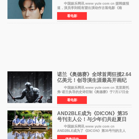
中国娱乐网讯 www yule com cn 据韩媒报
道，演员李到晛有望出演动作古装电影《南
伐》，与李秉宪、高允真合作，引发关注。
看电影
该片为动作古装片，讲述朝鲜初期，为了解救被
倭寇绑走的俘虏，9
诺兰《奥德赛》全球首周狂揽2.64
亿美元！创导演生涯最高开画纪
录
中国娱乐网讯 www yule com cn 克里斯托
弗·诺兰执导的史诗巨制《奥德赛》于7月17日全
球上映，首周末票房表现远超预期——北美首周
看电影
三天粗报1 245亿美元（开画3919馆），全球首周
2 641亿美元
AND2BLE成为《DICON》第35
号刊主人公！与少年们共赴夏日
之约
中国娱乐网讯 www yule com cn
AND2BLE成为了《DICON》第35号刊的主人
公，本期标题为And The Summer。作为出道后
偶像活动