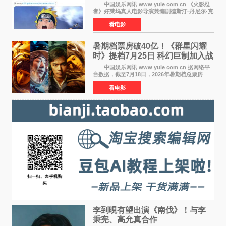
自我觉醒
中国娱乐网讯 www yule com cn 《火影忍
者》好莱坞真人电影导演兼编剧德斯汀·丹尼尔·克
雷顿近日在采访中分享了对主角鸣人成长弧光的
看电影
理解，透露电影将深入探索鸣人作为局外人的情
感历程。
暑期档票房破40亿！《群星闪耀
时》提档7月25日 科幻巨制加入战
局
中国娱乐网讯 www yule com cn 据网络平
台数据，截至7月18日，2026年暑期档总票房
（含预售）已正式突破40亿元大关，年度总票房
看电影
也随之逼近197亿元。超百部中外佳片同台竞技，
点燃了盛夏的电
李到晛有望出演《南伐》！与李
秉宪、高允真合作