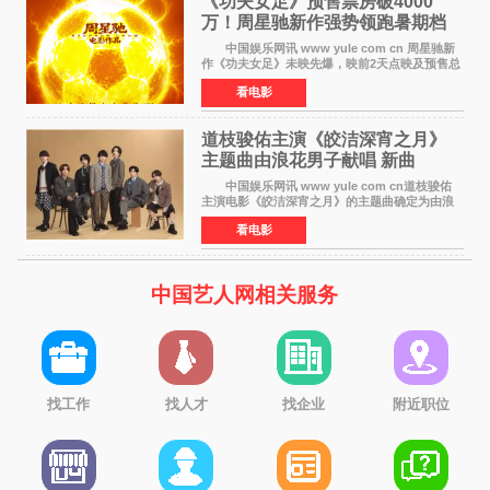
《功夫女足》预售票房破4000
万！周星驰新作强势领跑暑期档
中国娱乐网讯 www yule com cn 周星驰新
作《功夫女足》未映先爆，映前2天点映及预售总
票房已突破4000万大关，成为暑期档最受期待的
看电影
电影之一。这部融合功夫元素与足球题材的喜剧
电影，将于7月
道枝骏佑主演《皎洁深宵之月》
主题曲由浪花男子献唱 新曲
《Moonlit》预告公开
中国娱乐网讯 www yule com cn道枝骏佑
主演电影《皎洁深宵之月》的主题曲确定为由浪
花男子演唱的新曲《Moonlit》。使用该乐曲的最
看电影
新预告片也已制作完成。 本片讲述的是市村
琥珀（道枝骏佑
中国艺人网相关服务
找工作
找人才
找企业
附近职位