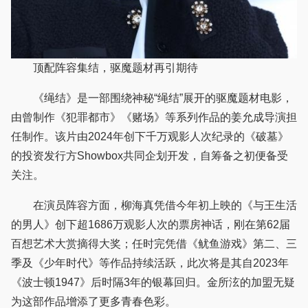
顶配阵容集结，驱魔题材再引期待
《绳结》是一部围绕神秘“绳结”展开的驱魔题材电影，
由曾制作《犯罪都市》《赌场》等系列作品的姜允成导演担
任制作。该片由2024年创下千万观影人次纪录的《破墓》
的投资发行方Showbox共同企划开发，自筹备之初便备受
关注。
在演员阵容方面，柳海真凭借今年初上映的《与王生活
的男人》创下超1686万观影人次的票房神话，刚在第62届
百想艺术大赏摘得大奖；任时完凭借《鱿鱼游戏》第二、三
季及《少年时代》等作品持续活跃，此次将是其自2023年
《波士顿1947》后时隔3年的银幕回归。金所泫的加盟无疑
为这部作品增添了更多青春色彩。