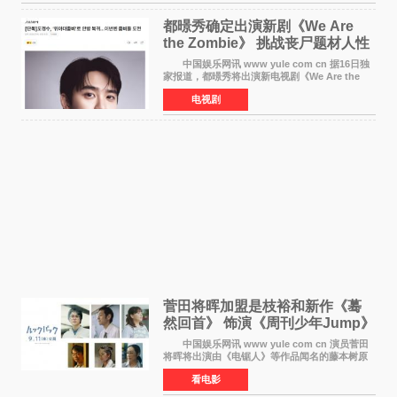
都暻秀确定出演新剧《We Are
the Zombie》 挑战丧尸题材人性
喜剧
中国娱乐网讯 www yule com cn 据16日独
家报道，都暻秀将出演新电视剧《We Are the
Zombie》，在剧中饰演主演金仁钟一角，挑战与
电视剧
以往丧尸题材截然不同的人性喜剧。 新剧
《We Are t
菅田将晖加盟是枝裕和新作《蓦
然回首》 饰演《周刊少年Jump》
编辑
中国娱乐网讯 www yule com cn 演员菅田
将晖将出演由《电锯人》等作品闻名的藤本树原
作漫画改编的电影《蓦然回首》（是枝裕和导
看电影
演）。菅田饰演的角色是初中时代两位主人公带
着完成的作品前去