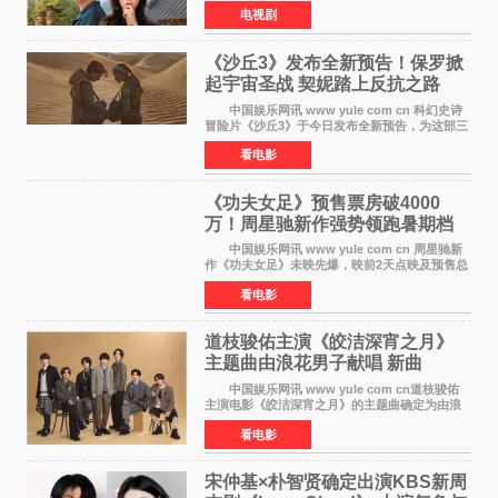
的荒糖恋爱》将于下月7日上线。 《我的荒糖
电视剧
恋爱》是一部浪漫喜剧，讲述患上失忆症的检察
官高恩彩与
《沙丘3》发布全新预告！保罗掀
起宇宙圣战 契妮踏上反抗之路
中国娱乐网讯 www yule com cn 科幻史诗
冒险片《沙丘3》于今日发布全新预告，为这部三
部曲最终章揭开神秘面纱。预告中展现了17年过
看电影
去后，保罗·厄崔迪以穆阿迪布之名登基称帝，发
动了一场
《功夫女足》预售票房破4000
万！周星驰新作强势领跑暑期档
中国娱乐网讯 www yule com cn 周星驰新
作《功夫女足》未映先爆，映前2天点映及预售总
票房已突破4000万大关，成为暑期档最受期待的
看电影
电影之一。这部融合功夫元素与足球题材的喜剧
电影，将于7月
道枝骏佑主演《皎洁深宵之月》
主题曲由浪花男子献唱 新曲
《Moonlit》预告公开
中国娱乐网讯 www yule com cn道枝骏佑
主演电影《皎洁深宵之月》的主题曲确定为由浪
花男子演唱的新曲《Moonlit》。使用该乐曲的最
看电影
新预告片也已制作完成。 本片讲述的是市村
琥珀（道枝骏佑
宋仲基×朴智贤确定出演KBS新周