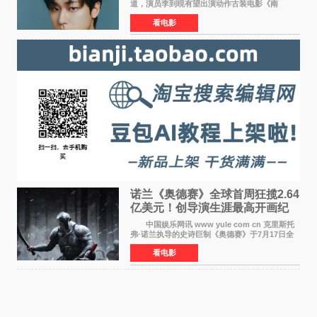
道，演员李到晛有望出演动作古装电影《南
伐》，与李秉宪、高允真合作，引发关注。
看电影
该片为动作古装片，讲述朝鲜初期，为了解救被
倭寇绑走的俘虏，9
诺兰《奥德赛》全球首周狂揽2.64
亿美元！创导演生涯最高开画纪
录
中国娱乐网讯 www yule com cn 克里斯托
弗·诺兰执导的史诗巨制《奥德赛》于7月17日全
球上映，首周末票房表现远超预期——北美首周
看电影
三天粗报1 245亿美元（开画3919馆），全球首周
2 641亿美元