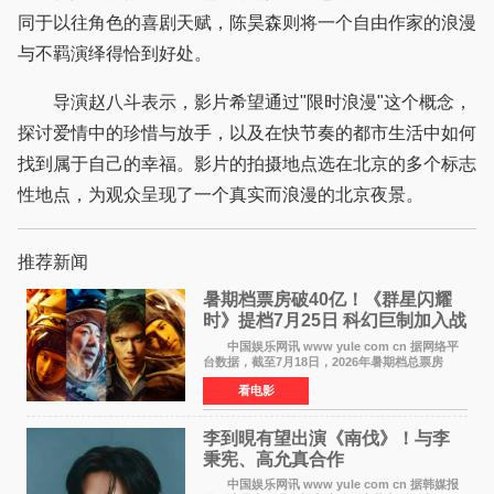
同于以往角色的喜剧天赋，陈昊森则将一个自由作家的浪漫
与不羁演绎得恰到好处。
导演赵八斗表示，影片希望通过"限时浪漫"这个概念，
探讨爱情中的珍惜与放手，以及在快节奏的都市生活中如何
找到属于自己的幸福。影片的拍摄地点选在北京的多个标志
性地点，为观众呈现了一个真实而浪漫的北京夜景。
推荐新闻
暑期档票房破40亿！《群星闪耀
时》提档7月25日 科幻巨制加入战
局
中国娱乐网讯 www yule com cn 据网络平
台数据，截至7月18日，2026年暑期档总票房
（含预售）已正式突破40亿元大关，年度总票房
看电影
也随之逼近197亿元。超百部中外佳片同台竞技，
点燃了盛夏的电
李到晛有望出演《南伐》！与李
秉宪、高允真合作
中国娱乐网讯 www yule com cn 据韩媒报