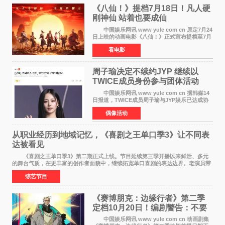
《八仙！》提档7月18日！凡人硬
刚神仙 站着也要成仙
中国娱乐网讯 www yule com cn 原定7月24
日上映的动画电影《八仙！》正式宣布提档至7月
18日。这部国风动画大片将八仙过海，各显神通
看电影
这句刻在国人DNA里的俗语玩出了新花样——影
片讲述凡人
周子瑜决定不续约JYP 继续以
TWICE成员身份参与团体活动
中国娱乐网讯 www yule com cn 据韩媒14
日报道，TWICE成员周子瑜与JYP娱乐已达成协
议，不再续签个人专属合约，但她将继续参与
偶像活动
TWICE的完整团体活动。 周子瑜于2015年通
过生存节目《SIXTE
从职业经历到地域记忆，《喜剧之王单口季3》让不同表
达被看见
《喜剧之王单口季3》第二期正式上线。节目延续第三季开播以来鲜活、多元
的舞台气质，在更丰富的创作者面貌中，继续拓宽单口喜剧的表达边界。老演员带
着更加成熟的文本与舞台掌控回归，新面孔则
综艺节目
《赛博朋克：边缘行者》第二季
定档10月20日！编剧警告：不要
对角色投入太深
中国娱乐网讯 www yule com cn 动画剧集