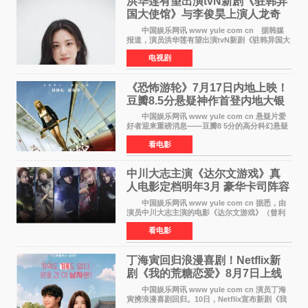
洪华莲有望出演tvN新剧《驻韩异
国大使馆》与李俊昊上演人龙奇
幻罗曼史
中国娱乐网讯 www yule com cn 据韩媒
报道，演员洪华莲有望出演tvN新剧《驻韩异国大
使馆》女主角，与李俊昊合作，引发观众期
电视剧
待。 该剧讲述了一位因管理驻韩异国大使馆
（负责管理居住在大
《恐怖游轮》7月17日内地上映！
豆瓣8.5分悬疑神作首登内地大银
幕
中国娱乐网讯 www yule com cn 悬疑片爱
好者迎来重磅消息——豆瓣8 5分的高分科幻悬疑
电影《恐怖游轮》正式宣布定档7月17日在内地上
看电影
映。这部由英国导演克里斯托弗·史密斯执导、惊
悚片女王梅
中川大志主演《达尔文游戏》真
人电影定档明年3月 豪华卡司阵容
公开
中国娱乐网讯 www yule com cn 据悉，由
演员中川大志主演的电影《达尔文游戏》（曾利
文彦执导）将于明年3月12日上映，该消息于7月9
看电影
日公布。 本片为累计发行量突破1000万册的
同名漫画的真
丁海寅回归浪漫喜剧！Netflix新
剧《我的荒糖恋爱》8月7日上线
中国娱乐网讯 www yule com cn 演员丁海
寅携浪漫喜剧回归。10日，Netflix宣布新剧《我