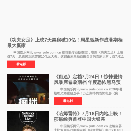
《功夫女足》上映7天票房破10亿！周星驰新作成暑期档
最大赢家
中国娱乐网讯 www yule com cn 据猫眼专业版数据，电影《功夫女足》上映
仅7天，总票房正式突破10亿元大关。这部由周星驰自编自导的喜剧大片，自7月11
日公映以来便展现出惊人的市场统治力。
看电影
《痴迷》定档7月24日！惊悚爱情
风暴席卷暑期档 年度恐怖黑马预
定
中国娱乐网讯 www yule com cn 2026年暑
期档又添重磅选手！万众期待的恐怖电影《痴
迷》今日正式官宣定档，将于7月24日登陆内地各
看电影
大院线。这部被业内专家誉为新世代爆款恐怖电
影的作品，将为
《哈姆雷特》7月18日内地上映！
莎翁经典首登中国大银幕
中国娱乐网讯 www yule com cn 改编自莎
士比亚同名戏剧的电影《哈姆雷特》将于7月18日