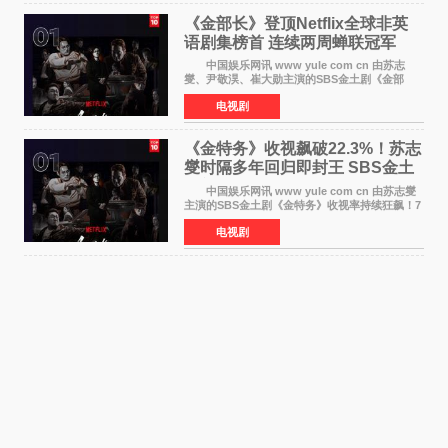
《金部长》登顶Netflix全球非英
语剧集榜首 连续两周蝉联冠军
中国娱乐网讯 www yule com cn 由苏志
燮、尹敬淏、崔大勋主演的SBS金土剧《金部
长》持续席卷全球，收获海内外观众热烈反
电视剧
响。 15日，据Netflix官方排行榜网站Tudum
公布的数据，SBS金土剧《
《金特务》收视飙破22.3%！苏志
燮时隔多年回归即封王 SBS金土
剧新纪录诞生
中国娱乐网讯 www yule com cn 由苏志燮
主演的SBS金土剧《金特务》收视率持续狂飙！7
月11日播出的第6集全国平均收视率高达22 3%，
电视剧
瞬间最高更冲上26 4%，不仅再度刷新自身纪
录，更稳坐同时段