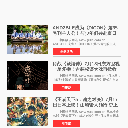
AND2BLE成为《DICON》第35
号刊主人公！与少年们共赴夏日
之约
中国娱乐网讯 www yule com cn
AND2BLE成为了《DICON》第35号刊的主人
公，本期标题为And The Summer。作为出道后
偶像活动
首次担任杂志画报主角的完整体，AND2BLE用清
澈的少年感与全新的夏天相遇了
肖战《藏海传》7月18日东方卫视
上星复播！古装权谋大戏再掀收
视热潮
中国娱乐网讯 www yule com cn 7月18日，
由肖战主演的古装权谋剧《藏海传》正式在东方
卫视上星复播，引发广泛关注。该剧此前已在网
电视剧
络平台播出，凭借精良制作和紧凑剧情收获不俗
口碑，此次上
《王者天下5：魂之对决》7月17
日日本上映！山崎贤人领衔 史上
最大“函谷关防卫战”
中国娱乐网讯 www yule com cn 日本漫改
电影《王者天下5：魂之对决》于7月17日在日本
全国上映。这部由佐藤信介执导、山崎贤人主演
看电影
的历史动作片，改编自原泰久同名人气漫画，继
续讲述信和漂