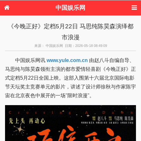
中国娱乐网
首页
新闻
女性
看电影
《今晚正好》定档5月22日 马思纯陈昊森演绎都
电视剧
演唱会
综艺节目
偶像活动
市浪漫
热周边
来源： 中国娱乐网 日期：2026-05-18 08:49:09
中国娱乐网讯
www.yule.com.cn
由赵八斗自编自导、
马思纯与陈昊森领衔主演的都市爱情轻喜剧《今晚正好》正
式定档5月22日全国上映。这部入围第十六届北京国际电影
节天坛奖主竞赛单元的影片，讲述了设计师徐秋与作家陈宇
宙在北京夜色中展开的一场"限时浪漫"。