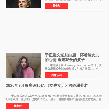
在中国内地上映。这部跨越四百年的文学经典被
看电影
搬上大银幕，为观众带来一场视觉与听觉的双重
盛宴。 《
于正发文送别白鹿：怀着嫁女儿
的心情 送走我爱的孩子
中国娱乐网讯 www yule com cn 16日，演
员白鹿正式告别欢娱影视，引发广泛关注。对
此，欢娱影视创始人于正在社交平台发文回应，
偶像活动
字里行间流露不舍与祝福。 于正透露，以前
每次有演员到期不
2026年7月票房破15亿 《功夫女足》领跑暑期档
中国娱乐网讯 www yule com cn 据灯塔专业版数据，截至7月14日，2026年
7月总票房（含预售）已突破15亿元，显示出暑期档电影市场的强劲复苏势头。在
众多上映影片中，《功夫女足》《小黄人与大
看电影