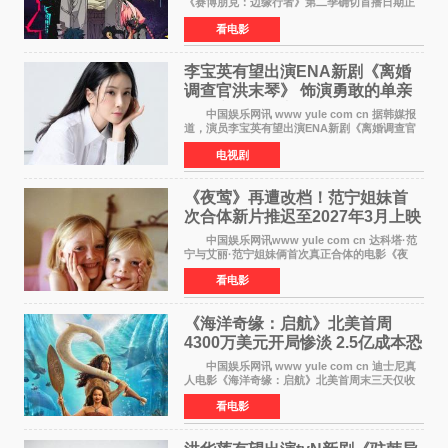
《赛博朋克：边缘行者》第二季确切首播日期正
式敲定——将于10月20日在Netflix全球上线。此
看电影
前，Netflix韩国官方账号曾短暂出现这一日期信
息，随后迅
李宝英有望出演ENA新剧《离婚
调查官洪末琴》 饰演勇敢的单亲
妈妈家事调查官
中国娱乐网讯 www yule com cn 据韩媒报
道，演员李宝英有望出演ENA新剧《离婚调查官
洪末琴》女主角，引发观众期待。 李宝英在
电视剧
剧中饰演家庭法院家事调查官洪末琴一角——即
使在极限状况
《夜莺》再遭改档！范宁姐妹首
次合体新片推迟至2027年3月上映
中国娱乐网讯www yule com cn 达科塔·范
宁与艾丽·范宁姐妹俩首次真正合体的电影《夜
莺》再度改档，从原定的2027年2月12日推迟至
看电影
同年3月19日北美上映，片方希望借此利用春假档
期争取更多年轻
《海洋奇缘：启航》北美首周
4300万美元开局惨淡 2.5亿成本恐
巨亏1亿
中国娱乐网讯 www yule com cn 迪士尼真
人电影《海洋奇缘：启航》北美首周末三天仅收
4300万美元（开画3827馆），中国内地首周票房
看电影
仅840万元人民币，全球开画票房约9500万美
元，远低于业内