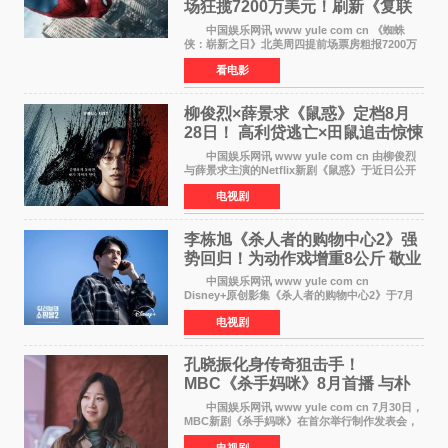
场狂揽7200万美元！刷新《复联
4》保持影史纪录
中国娱乐网讯 www yule com cn 《蜘蛛
侠：崭新之日》北美周四提前场票房粗报7200万
美元，创下影史单片北美提前场票房新纪录——
看电影
此前该纪录由《复仇者联盟4：终局之战》的6000
万美元保持，本
柳俊烈×薛景求《鼠惑》定档8月
28日！ 高利贷逃亡×田鼠追击惊悚
来袭
中国娱乐网讯 www yule com cn 由柳俊烈
与薛景求主演的Netflix新剧《鼠惑》于近日公开
主海报，正式定档8月28日上线。 海报中，柳
电视剧
俊烈与薛景求背对背站立，各自朝向相反方向，
幽暗的色调与
李栋旭《杀人者的购物中心2》强
势回归！为动作戏增重8公斤 敬业
获赞
中国娱乐网讯 www yule com cn
Disney+原创影集《杀人者的购物中心2》于7月
22日正式上线，由男神李栋旭主演的郑进湾以2 0
电视剧
完全体强势回归。该剧第一季曾被《纽约时报》
评选为全球最佳影集之一
孔晓振化身传奇狙击手！
MBC《杀手妈咪》8月首播 与朴
恩斌展开收视对决
中国娱乐网讯 www yule com cn 7月30日，
MBC新剧《杀手妈咪》在首尔举行制作发表会，
主演孔晓振、郑准元、李相二、无真星、崔宇
电视剧