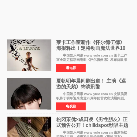
莱卡工作室新作《怀尔德伍德》
海报释出！定格动画魔法世界10
月开启
中国娱乐网讯 www yule com cn 莱卡工作
室全新定格动画电影《怀尔德伍德》发布首款海
报，女孩为找回弟弟走入黑暗、宏大的林中魔法
看电影
世界，一场关于勇气与亲情的奇幻冒险即将展
开。 本片由特
夏帆明年晨间剧出道！ 主演《巡
游的天鹅》饰演刑警
中国娱乐网讯 www yule com cn 女演员夏
帆将于明年迎来出道25周年的首次出演晨间剧。
NHK于8月4日宣布她将出演明年（2027年度）上
电视剧
半期的晨间剧《巡游的天鹅》，饰演与女主角森
田望智饰演的生
松冈茉优×成田凌《男性朋友》正
式预告公开！chilldspot献唱主题
曲​
中国娱乐网讯 www yule com cn 由演员松
冈茉优主演、成田凌共演的电影《男性朋友》