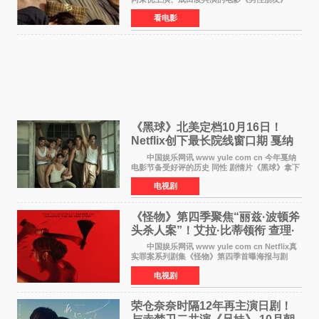
（三岛有纪子执导，11月6日上映）于8月5日公开
看电影
正式视觉图与正式预告片。同时，三人乐队
chilldspot为该片创
《黑球》北美定档10月16日！
Netflix创下最长院线窗口期 戛纳
最佳导演加持
中国娱乐网讯 www yule com cn 今年戛纳
电影节备受好评的历史 同性 剧情片《黑球》拿下
Netflix美国发行电影的最长院线放映期——该片
电视剧
最新定档今年10月16日美国影院上映（此前定档
11月6日，如
《怪物》第四季聚焦“丽兹·波顿斧
头杀人案”！艾拉·比蒂领衔 查理·
汉纳姆、莎拉·保
中国娱乐网讯 www yule com cn Netflix真
实罪案系列剧集《怪物》第四季首曝海报与剧
照，聚焦鹅妈妈童谣亦有记载的著名血腥杀人案
电视剧
——丽兹·波顿砍死生父与继母案。 本季由艾
拉·比蒂饰
荣仓奈奈时隔12年再主演日剧！