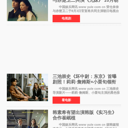
与赤楚卫二共演《兄妹》 10月朝
日新档开播
中国娱乐网讯 www yule com cn 荣仓奈奈
与赤楚卫二于8月3日官宣将共同主演朝日电视台
日剧《兄妹》（10月开播，每周六晚10点播
电视剧
出）。这也是荣仓奈奈继TBS剧集《为了N》之
后，暌违12年再度担
三池崇史《坏中尉：东京》首曝
剧照！莉莉·詹姆斯×小栗旬领衔
黑色惊悚再升级
中国娱乐网讯 www yule com cn 三池崇史
导演新片——莉莉·詹姆斯、小栗旬主演的黑色惊
悚电影《坏中尉：东京》首曝剧照。继阿贝尔·费
看电影
拉拉&times;哈威·凯特尔的1992年《坏中尉》和
沃纳·赫
韩素希有望出演韩版《实习生》
合作崔岷植
中国娱乐网讯 www yule com cn 据韩媒报