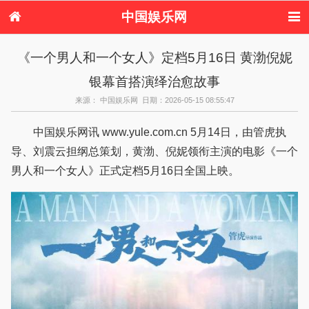
中国娱乐网
首页
新闻
女性
看电影
《一个男人和一个女人》定档5月16日 黄渤倪妮
电视剧
演唱会
综艺节目
偶像活动
银幕首搭演绎治愈故事
热周边
来源： 中国娱乐网 日期：2026-05-15 08:55:47
中国娱乐网讯 www.yule.com.cn 5月14日，由管虎执
导、刘震云担纲总策划，黄渤、倪妮领衔主演的电影《一个
男人和一个女人》正式定档5月16日全国上映。