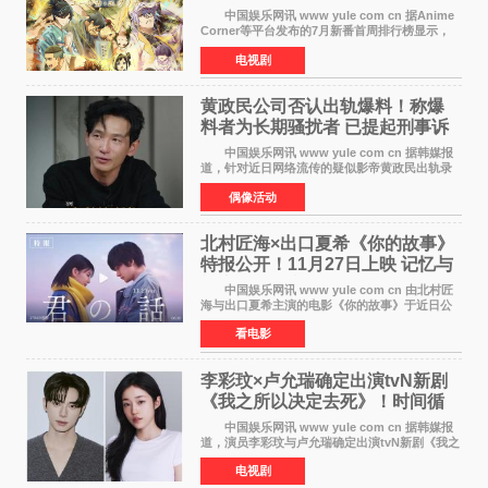
新番季
中国娱乐网讯 www yule com cn 据Anime
Corner等平台发布的7月新番首周排行榜显示，
由京都动画制作的《二十世纪电气目录》在多个
电视剧
榜单中表现亮眼，位列AniLab全球TOP10第十
名。该剧改编自结
黄政民公司否认出轨爆料！称爆
料者为长期骚扰者 已提起刑事诉
讼
中国娱乐网讯 www yule com cn 据韩媒报
道，针对近日网络流传的疑似影帝黄政民出轨录
音及短信爆料，黄政民所属经纪公司于今日正式
偶像活动
发表声明，明确否认相关传闻。 公司表示，
爆料者是一名长
北村匠海×出口夏希《你的故事》
特报公开！11月27日上映 记忆与
初恋的奇幻交织
中国娱乐网讯 www yule com cn 由北村匠
海与出口夏希主演的电影《你的故事》于近日公
开特报影像，正式定档11月27日上映。 本片
看电影
改编自三秋缒同名小说，编剧由曾执笔《孤独摇
滚！》的吉田惠
李彩玟×卢允瑞确定出演tvN新剧
《我之所以决定去死》！时间循
环青春爱情来袭
中国娱乐网讯 www yule com cn 据韩媒报
道，演员李彩玟与卢允瑞确定出演tvN新剧《我之
所以决定去死》，分别担任男女主角。该剧预计
电视剧
将于明年播出，引发观众期待。 本剧改编自
NAVER同名人气