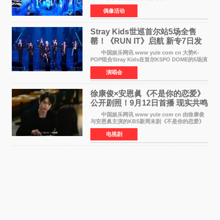
Summer》时隔2年2个月重启完整体活动。这张
偶像活动
于8月3日发行的专辑，主打柔和成熟氛围的夏日
音乐，收录了成员们想着
Stray Kids世巡首尔站5场全售
罄！《RUN IT》启航 新专7日发
行
中国娱乐网讯 www yule com cn 大势K-
POP组合Stray Kids在首尔KSPO DOME的5场演
唱会全部售罄，为新世界巡演拉开序幕。据所属
演唱会
社JYP娱乐透露，Stray Kids于上月25至26日、
29日及本月1至2日
徐康俊×安恩眞《不是你的恋爱》
公开剧照！9月12日首播 现实共鸣
罗曼史来袭
中国娱乐网讯 www yule com cn 由徐康俊
与安恩眞主演的KBS新周末剧《不是你的恋爱》
于近日公开首波剧照，正式定档9月12日首
电视剧
播。 剧照中，徐康俊与安恩眞并肩而坐，眼
神中流露出复杂而微