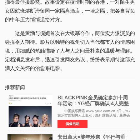
摘得最佳摄影奖。故事设定在疫情时期的香港，一对陌生男
女因航班熔断滞留同一家隔离酒店，一墙之隔，把各自背负
的中年压力悄悄递给对方。
这是黄渤与倪妮首次在大银幕合作，两位实力派演员的
碰撞令人期待。影片以独特的视角切入当代都市人的情感困
境，用细腻的笔触描绘了人与人之间最朴素的温暖与理解。
定档消息发布后，迅速引发网友热议，纷纷表示期待这部充
满人文关怀的治愈系电影。
推荐新闻
BLACKPINK全员确定参加十周
年活动！YG经厂牌确认 4人完整
体合体成行
中国娱乐网讯 www yule com cn 7日，YG
娱乐方面相关人士表示：经厂牌确认后，最终确
定4名成员均将出席。YG方面最终确认了智秀、
偶像活动
JENNIE、ROS&Eacute;、LISA四位
BLACKPINK成员全员出席，使组
安田章大×能年玲奈《平行与垂