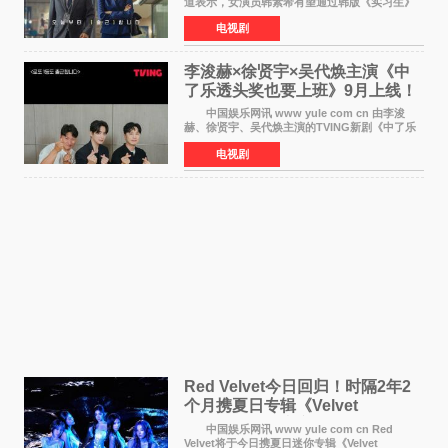
道表示，女演员韩素希有望通过韩版《实习生》
回归荧幕，合作前辈演员崔岷植。 根据消息
电视剧
表示，演员韩素希目前已经结束了电视剧《Y计
划》的拍摄工
李浚赫×徐贤宇×吴代焕主演《中
了乐透头奖也要上班》9月上线！
TVING先网后台
中国娱乐网讯 www yule com cn 由李浚
赫、徐贤宇、吴代焕主演的TVING新剧《中了乐
透头奖也要上班》定档9月10日播出，随后于9月
电视剧
14日起登陆tvN月火档，实现先网后台双平台播出
模式。 本剧改
Red Velvet今日回归！时隔2年2
个月携夏日专辑《Velvet
Summer》重启完整体活动
中国娱乐网讯 www yule com cn Red
Velvet将于今日携夏日迷你专辑《Velvet