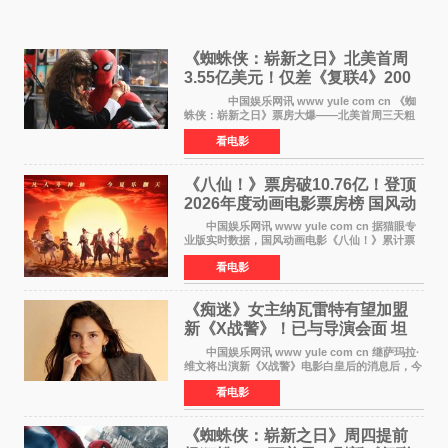
《蜘蛛侠：崭新之日》北美首周
3.55亿美元！仅差《复联4》200
万 影史第二全球开画
中国娱乐网讯 www yule com cn 《蜘
蛛侠：崭新之日》票房大爆——北美首周三天粗
报3 55亿美元，仅比影史最高北美开画《复仇者
看电影
联盟4：终局之战》的3 571亿美元少200万出头，
精报调整后仍
《八仙！》票房破10.76亿！登顶
2026年度动画电影票房榜 国风动
画逆袭暑期档
中国娱乐网讯 www yule com cn 据猫眼专
业版实时数据，国风动画电影《八仙！》累计票
房突破10 76亿元，超过《熊出没·年年有熊》，
看电影
暂列2026年度动画影片票房榜冠军。该片自暑期
档登陆院线以
《痴迷》女主纳瓦雷特有望加盟
新《X战警》！已与导演会面 坦
言“魔形女一直很酷”
中国娱乐网讯 www yule com cn 继萨玛拉·
维文将出演新《X战警》电影白皇后的消息后，今
年暑期档大热恐怖片《痴迷》女主角印达·纳瓦雷
看电影
特也有望加盟这部备受瞩目的漫威新作——目前
还处于有
《蜘蛛侠：崭新之日》周四提前