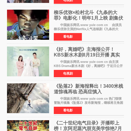
成、李银泉等人一同出席，为新剧宣传造势。这
是孔晓振继《毛骨
柳乐优弥×松村北斗《九条的大
罪》电影化！明年1月上映 剧集伏
笔将全面揭晓
中国娱乐网讯 www yule com cn 由演员
柳乐优弥主演的Netflix人气连续剧《九条的大
罪》正式宣布改编为电影，将于明年1月8日全国
看电影
上映。柳乐优弥与SixTONES松村北斗再度联
手，为观众带来这部
《好，离婚吧》主海报公开！
KBS新水木剧8月19日开播 真实
离婚体验记来袭
中国娱乐网讯 www yule com cn 由主演
KBS Drama新水木剧《好，离婚吧》于近日公开
主海报，正式进入开播倒计时。 海报中，男
电视剧
女主角背对背站立，各自望向不同方向，中央的
空白与冷漠的表情
《坠落2》新海报释出！3400米栈
道惊魂再临 恐高症慎入
中国娱乐网讯 www yule com cn 热门惊悚
冒险片续集《坠落2》发布新海报，继续将主角困
于绝境高处——这一次，是摇摇欲坠的徒步栈
看电影
道。该片将于今年9月2日北美上映，恐高症患者
请提前做好心理
《二十世纪电气目录》开播即上
榜！京阿尼蒸汽朋克美学惊艳7月