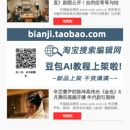
直》剧照公开！自闭症哥哥与结
婚前夕妹妹直面未来
中国娱乐网讯 www yule com cn 安田章大
与能年玲奈双主演的电影《平行与垂直》公开剧
照，该片将于8月28日上映。 本片围绕患有自
电视剧
闭症谱系障碍的哥哥大贵（安田章大 饰）与即将
结婚的妹妹
辛芷蕾尹昉陈坤高伟光《金色》8
月腾讯视频开播 年代剧引期待
中国娱乐网讯 www yule com cn 辛芷蕾、
尹昉、陈坤、高伟光主演的《金色》播前招商，
预计8月腾讯视频开播。这部年代剧汇集了众多实
电视剧
力派演员，阵容强大，引发了观众的广泛关
注。 《金色》