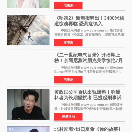
主海报，正式进入开播倒计时。 海报中，男
电视剧
女主角背对背站立，各自望向不同方向，中央的
空白与冷漠的表情
《坠落2》新海报释出！3400米栈
道惊魂再临 恐高症慎入
中国娱乐网讯 www yule com cn 热门惊悚
冒险片续集《坠落2》发布新海报，继续将主角困
于绝境高处——这一次，是摇摇欲坠的徒步栈
看电影
道。该片将于今年9月2日北美上映，恐高症患者
请提前做好心理
《二十世纪电气目录》开播即上
榜！京阿尼蒸汽朋克美学惊艳7月
新番季
中国娱乐网讯 www yule com cn 据Anime
Corner等平台发布的7月新番首周排行榜显示，
由京都动画制作的《二十世纪电气目录》在多个
电视剧
榜单中表现亮眼，位列AniLab全球TOP10第十
名。该剧改编自结
黄政民公司否认出轨爆料！称爆
料者为长期骚扰者 已提起刑事诉
讼
中国娱乐网讯 www yule com cn 据韩媒报
道，针对近日网络流传的疑似影帝黄政民出轨录
音及短信爆料，黄政民所属经纪公司于今日正式
偶像活动
发表声明，明确否认相关传闻。 公司表示，
爆料者是一名长
北村匠海×出口夏希《你的故事》