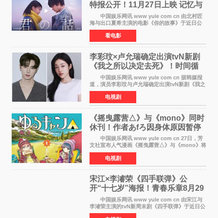
特报公开！11月27日上映 记忆与
初恋的奇幻交织
中国娱乐网讯 www yule com cn 由北村匠
海与出口夏希主演的电影《你的故事》于近日公
开特报影像，正式定档11月27日上映。 本片
看电影
改编自三秋缒同名小说，编剧由曾执笔《孤独摇
滚！》的吉田惠
李彩玟×卢允瑞确定出演tvN新剧
《我之所以决定去死》！时间循
环青春爱情来袭
中国娱乐网讯 www yule com cn 据韩媒报
道，演员李彩玟与卢允瑞确定出演tvN新剧《我之
所以决定去死》，分别担任男女主角。该剧预计
电视剧
将于明年播出，引发观众期待。 本剧改编自
NAVER同名人气
《摇曳露营△》与《mono》同时
休刊！作者あfろ因身体原因暂停
双连载
中国娱乐网讯 www yule com cn 27日，芳
文社宣布人气漫画《摇曳露营△》与《mono》将
暂停连载一段时间，原因是漫画家あfろ身体状况
电视剧
不佳。 编辑部表示：一直承蒙各位对
《mono》的喜爱，
宋江×李濬荣《四手联弹》公
开“十七岁”海报！青春乐章8月29
日奏响
中国娱乐网讯 www yule com cn 由宋江与
李濬荣主演的tvN新周末剧《四手联弹》于近日公
开十七岁版海报，以充满青春气息的画面再度点