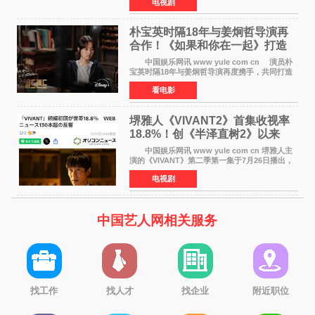
电视剧
燃观众期待。 海报中，宋江与李濬荣并肩站
在音乐教室的
朴宝英时隔18年与姜炯哲导演再
合作！《如果和你在一起》打造
奇幻浪漫喜剧
中国娱乐网讯 www yule com cn 演员朴
宝英时隔18年与姜炯哲导演再度携手，共同打造
备受期待的浪漫喜剧新作《如果和你在一起》
看电影
（暂定名）。据OSEN报道，朴宝英将出演该片
女主角，自2008年《
堺雅人《VIVANT2》首集收视率
18.8%！创《半泽直树2》以来
TBS周日剧场最高开局
中国娱乐网讯 www yule com cn 堺雅人主
演的《VIVANT》第二季第一集于7月26日播出，
首集收视率高达18 8%，成为自2020年《半泽直
电视剧
树2》首集22%以来，TBS周日剧场最高开播收视
纪录。 考虑到
中国艺人网相关服务
找工作
找人才
找企业
附近职位