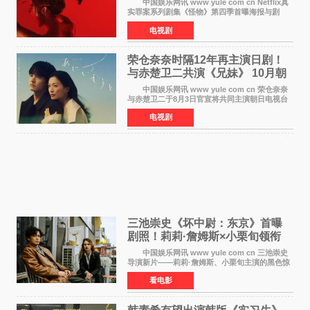
中国娱乐网讯 www yule com cn Netflix真
实罪案系列剧集《怪物》第四季首曝海报与剧
照，聚焦鹅妈妈童谣亦有记载的著名血腥杀人案
电视剧
——丽兹·波顿砍死生父与继母案。 本季由艾
拉·比蒂饰
荣仓奈奈时隔12年再主演日剧！
与赤楚卫二共演《兄妹》 10月朝
日新档开播
中国娱乐网讯 www yule com cn 荣仓奈奈
与赤楚卫二于8月3日官宣将共同主演朝日电视台
日剧《兄妹》（10月开播，每周六晚10点播
电视剧
出）。这也是荣仓奈奈继TBS剧集《为了N》之
后，暌违12年再度担
三池崇史《坏中尉：东京》首曝
剧照！莉莉·詹姆斯×小栗旬领衔
黑色惊悚再升级
中国娱乐网讯 www yule com cn 三池崇史
导演新片——莉莉·詹姆斯、小栗旬主演的黑色惊
悚电影《坏中尉：东京》首曝剧照。继阿贝尔·费
看电影
拉拉&times;哈威·凯特尔的1992年《坏中尉》和
沃纳·赫