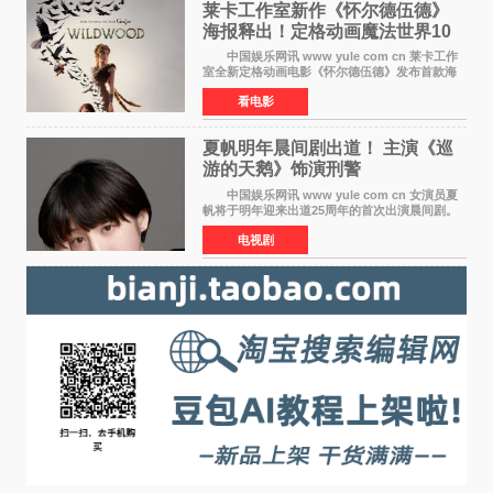
莱卡工作室新作《怀尔德伍德》
海报释出！定格动画魔法世界10
月开启
中国娱乐网讯 www yule com cn 莱卡工作
室全新定格动画电影《怀尔德伍德》发布首款海
报，女孩为找回弟弟走入黑暗、宏大的林中魔法
看电影
世界，一场关于勇气与亲情的奇幻冒险即将展
开。 本片由特
夏帆明年晨间剧出道！ 主演《巡
游的天鹅》饰演刑警
中国娱乐网讯 www yule com cn 女演员夏
帆将于明年迎来出道25周年的首次出演晨间剧。
NHK于8月4日宣布她将出演明年（2027年度）上
电视剧
半期的晨间剧《巡游的天鹅》，饰演与女主角森
田望智饰演的生