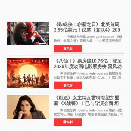
《蜘蛛侠：崭新之日》北美首周
3.55亿美元！仅差《复联4》200
万 影史第二全球开画
中国娱乐网讯 www yule com cn 《蜘
蛛侠：崭新之日》票房大爆——北美首周三天粗
报3 55亿美元，仅比影史最高北美开画《复仇者
看电影
联盟4：终局之战》的3 571亿美元少200万出头，
精报调整后仍
《八仙！》票房破10.76亿！登顶
2026年度动画电影票房榜 国风动
画逆袭暑期档
中国娱乐网讯 www yule com cn 据猫眼专
业版实时数据，国风动画电影《八仙！》累计票
房突破10 76亿元，超过《熊出没·年年有熊》，
看电影
暂列2026年度动画影片票房榜冠军。该片自暑期
档登陆院线以
《痴迷》女主纳瓦雷特有望加盟
新《X战警》！已与导演会面 坦
言“魔形女一直很酷”
中国娱乐网讯 www yule com cn 继萨玛拉·
维文将出演新《X战警》电影白皇后的消息后，今
年暑期档大热恐怖片《痴迷》女主角印达·纳瓦雷
看电影
特也有望加盟这部备受瞩目的漫威新作——目前
还处于有