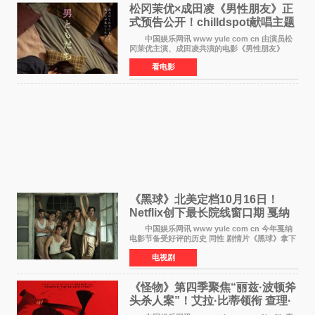
松冈茉优×成田凌《男性朋友》正
式预告公开！chilldspot献唱主题
曲​
中国娱乐网讯 www yule com cn 由演员松
冈茉优主演、成田凌共演的电影《男性朋友》
（三岛有纪子执导，11月6日上映）于8月5日公开
看电影
正式视觉图与正式预告片。同时，三人乐队
chilldspot为该片创
《黑球》北美定档10月16日！
Netflix创下最长院线窗口期 戛纳
最佳导演加持
中国娱乐网讯 www yule com cn 今年戛纳
电影节备受好评的历史 同性 剧情片《黑球》拿下
Netflix美国发行电影的最长院线放映期——该片
电视剧
最新定档今年10月16日美国影院上映（此前定档
11月6日，如
《怪物》第四季聚焦“丽兹·波顿斧
头杀人案”！艾拉·比蒂领衔 查理·
汉纳姆、莎拉·保