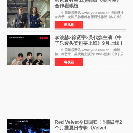
韩素希有望出演韩版《实习生》
合作崔岷植
中国娱乐网讯 www yule com cn 据韩媒报
道表示，女演员韩素希有望通过韩版《实习生》
回归荧幕，合作前辈演员崔岷植。 根据消息
电视剧
表示，演员韩素希目前已经结束了电视剧《Y计
划》的拍摄工
李浚赫×徐贤宇×吴代焕主演《中
了乐透头奖也要上班》9月上线！
TVING先网后台
中国娱乐网讯 www yule com cn 由李浚
赫、徐贤宇、吴代焕主演的TVING新剧《中了乐
透头奖也要上班》定档9月10日播出，随后于9月
电视剧
14日起登陆tvN月火档，实现先网后台双平台播出
模式。 本剧改
Red Velvet今日回归！时隔2年2
个月携夏日专辑《Velvet