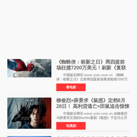
《蜘蛛侠：崭新之日》周四提前
场狂揽7200万美元！刷新《复联
4》保持影史纪录
中国娱乐网讯 www yule com cn 《蜘蛛
侠：崭新之日》北美周四提前场票房粗报7200万
美元，创下影史单片北美提前场票房新纪录——
看电影
此前该纪录由《复仇者联盟4：终局之战》的6000
万美元保持，本
柳俊烈×薛景求《鼠惑》定档8月
28日！ 高利贷逃亡×田鼠追击惊悚
来袭
中国娱乐网讯 www yule com cn 由柳俊烈
与薛景求主演的Netflix新剧《鼠惑》于近日公开
主海报，正式定档8月28日上线。 海报中，柳
电视剧
俊烈与薛景求背对背站立，各自朝向相反方向，
幽暗的色调与