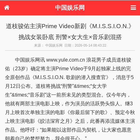
中国娱乐网
首页
新闻
女性
看电影
道枝骏佑主演Prime Video新剧《M.I.S.S.I.O.N.》
电视剧
演唱会
综艺节目
偶像活动
挑战女装卧底 刑警×女大生×音乐剧混搭
热周边
来源： 中国娱乐网 日期：2026-05-14 08:43:22
中国娱乐网讯 www.yule.com.cn 浪花男子成员道枝骏
佑（23岁）确定将主演Prime Video于9月起独家上线的完
全原创作品《M.I.S.S.I.O.N. 歌剧的潜入搜查官》，消息于5
月12日公布。道枝将挑战“刑警”&times;“女大学
生”&times;“音乐剧”这一前所未见的类型混合。仅今年内，
他就有两部主演电影上映，作为演员的活跃势头惊人。继3
月上映首次单独主演的电影《你最后留下的歌》、预定今秋
上映主演电影《皎洁深宵之月》之后，此番再添流媒体主演
作品。他呼吁：“如果能以这部作品为契机，让大家也愿意
朝着自己的梦想努力，我会很开心。”