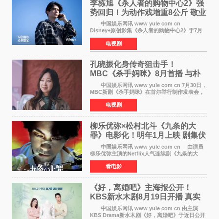
李栋旭《杀人者的购物中心2》强
势回归！为动作戏增重8公斤 敬业
获赞
中国娱乐网讯 www yule com cn
Disney+原创影集《杀人者的购物中心2》于7月
22日正式上线，由男神李栋旭主演的郑进湾以2 0
电视剧
完全体强势回归。该剧第一季曾被《纽约时报》
评选为全球最佳影集之一
孔晓振化身传奇狙击手！
MBC《杀手妈咪》8月首播 与朴
恩斌展开收视对决
中国娱乐网讯 www yule com cn 7月30日，
MBC新剧《杀手妈咪》在首尔举行制作发表会，
主演孔晓振、郑准元、李相二、无真星、崔宇
电视剧
成、李银泉等人一同出席，为新剧宣传造势。这
是孔晓振继《毛骨
柳乐优弥×松村北斗《九条的大
罪》电影化！明年1月上映 剧集伏
笔将全面揭晓
中国娱乐网讯 www yule com cn 由演员
柳乐优弥主演的Netflix人气连续剧《九条的大
罪》正式宣布改编为电影，将于明年1月8日全国
看电影
上映。柳乐优弥与SixTONES松村北斗再度联
手，为观众带来这部
《好，离婚吧》主海报公开！
KBS新水木剧8月19日开播 真实
离婚体验记来袭
中国娱乐网讯 www yule com cn 由主演
KBS Drama新水木剧《好，离婚吧》于近日公开