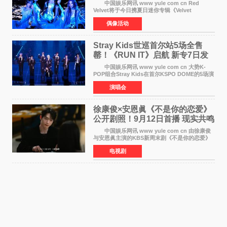
Summer》重启完整体活动
中国娱乐网讯 www yule com cn Red
Velvet将于今日携夏日迷你专辑《Velvet
Summer》时隔2年2个月重启完整体活动。这张
偶像活动
于8月3日发行的专辑，主打柔和成熟氛围的夏日
音乐，收录了成员们想着
Stray Kids世巡首尔站5场全售
罄！《RUN IT》启航 新专7日发
行
中国娱乐网讯 www yule com cn 大势K-
POP组合Stray Kids在首尔KSPO DOME的5场演
唱会全部售罄，为新世界巡演拉开序幕。据所属
演唱会
社JYP娱乐透露，Stray Kids于上月25至26日、
29日及本月1至2日
徐康俊×安恩眞《不是你的恋爱》
公开剧照！9月12日首播 现实共鸣
罗曼史来袭
中国娱乐网讯 www yule com cn 由徐康俊
与安恩眞主演的KBS新周末剧《不是你的恋爱》
于近日公开首波剧照，正式定档9月12日首
电视剧
播。 剧照中，徐康俊与安恩眞并肩而坐，眼
神中流露出复杂而微