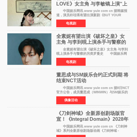
LOVE》女主角 与李敏镐上演“上
司竟是虚拟偶像”罗曼史
中国娱乐网讯 www yule com cn 据韩媒报
道，演员朴珪瑛有望出演新剧《BUT YOUR
LOVE》女主角，与李敏镐合作，引发关注。
电视剧
朴珪瑛在剧中饰演游戏公司代理卓素娜一角。她
在忍受艰辛职场生
全素妮有望出演《破坏之皇》女
主角 与李到晛上演杀手与警察的
另类罗曼史
全素妮有望出演《破坏之皇》女主角 与李到
晛上演杀手与警察的另类罗曼史 中国娱乐网
讯 www yule com cn 据韩媒报道，演员全素妮
电视剧
有望出演新剧《破坏之皇》女主角，与李到晛合
作，引发关
董思成与SM娱乐合约正式到期 将
结束NCT活动​
中国娱乐网讯 www yule com cn 据8日NCT
官方公告，成员董思成（WINWIN）与SM娱乐的
专属合约将于2026年7月9日正式到期。随着合约
偶像活动
期满，董思成也将结束所有与NCT相关的团体活
动，正式告别十年S
《刀剑神域》全新原创剧场版官
宣！《Integral Domain》2028年
上映
中国娱乐网讯 www yule com cn 《刀剑神
域》系列全新原创剧场版动画《刀剑神域 -
Integral Domain-》于近日正式宣布将于2028年