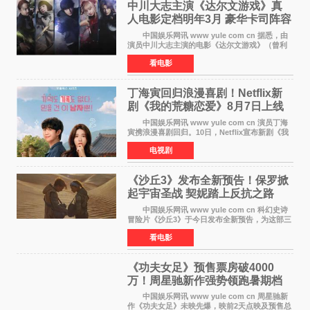
中川大志主演《达尔文游戏》真
人电影定档明年3月 豪华卡司阵容
公开
中国娱乐网讯 www yule com cn 据悉，由
演员中川大志主演的电影《达尔文游戏》（曾利
文彦执导）将于明年3月12日上映，该消息于7月9
看电影
日公布。 本片为累计发行量突破1000万册的
同名漫画的真
丁海寅回归浪漫喜剧！Netflix新
剧《我的荒糖恋爱》8月7日上线
中国娱乐网讯 www yule com cn 演员丁海
寅携浪漫喜剧回归。10日，Netflix宣布新剧《我
的荒糖恋爱》将于下月7日上线。 《我的荒糖
电视剧
恋爱》是一部浪漫喜剧，讲述患上失忆症的检察
官高恩彩与
《沙丘3》发布全新预告！保罗掀
起宇宙圣战 契妮踏上反抗之路
中国娱乐网讯 www yule com cn 科幻史诗
冒险片《沙丘3》于今日发布全新预告，为这部三
部曲最终章揭开神秘面纱。预告中展现了17年过
看电影
去后，保罗·厄崔迪以穆阿迪布之名登基称帝，发
动了一场
《功夫女足》预售票房破4000
万！周星驰新作强势领跑暑期档
中国娱乐网讯 www yule com cn 周星驰新
作《功夫女足》未映先爆，映前2天点映及预售总