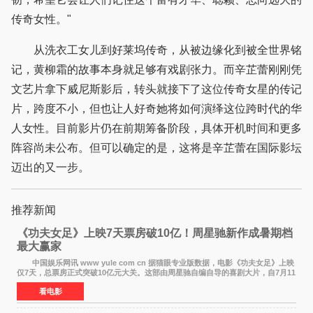
传奇女性。"
从洗衣工女儿到好莱坞传奇，从被边缘化到被全世界铭
记，黄柳霜的故事本身就足够有戏剧张力。而辛芷蕾刚刚凭
文艺片拿下威尼斯影后，转头就接下了这位传奇女星的传记
片，跨度不小，但也让人好奇她将如何演绎这位跨时代的华
人女性。目前影片仍在前期筹备阶段，具体开机时间和更多
阵容尚未公布。但可以确定的是，这将是辛芷蕾在国际影坛
迈出的又一步。
推荐新闻
《功夫女足》上映7天票房破10亿！周星驰新作成暑期档
最大赢家
中国娱乐网讯 www yule com cn 据猫眼专业版数据，电影《功夫女足》上映
仅7天，总票房正式突破10亿元大关。这部由周星驰自编自导的喜剧大片，自7月11
日公映以来便展现出惊人的市场统治力。
看电影