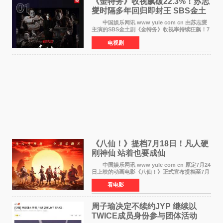
《金特务》收视飙破22.3%！苏志
燮时隔多年回归即封王 SBS金土
剧新纪录诞生
中国娱乐网讯 www yule com cn 由苏志燮
主演的SBS金土剧《金特务》收视率持续狂飙！7
月11日播出的第6集全国平均收视率高达22 3%，
电视剧
瞬间最高更冲上26 4%，不仅再度刷新自身纪
录，更稳坐同时段
《八仙！》提档7月18日！凡人硬
刚神仙 站着也要成仙
中国娱乐网讯 www yule com cn 原定7月24
日上映的动画电影《八仙！》正式宣布提档至7月
18日。这部国风动画大片将八仙过海，各显神通
看电影
这句刻在国人DNA里的俗语玩出了新花样——影
片讲述凡人
周子瑜决定不续约JYP 继续以
TWICE成员身份参与团体活动