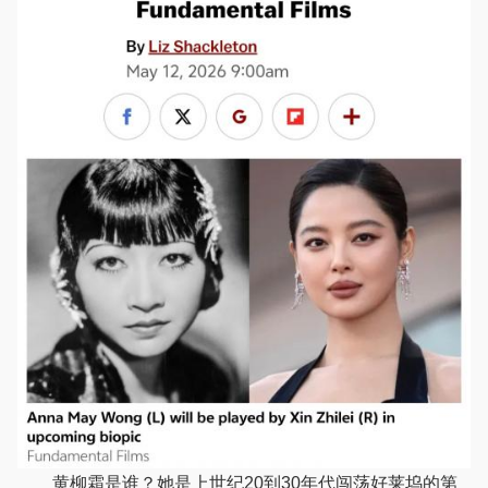
黄柳霜是谁？她是上世纪20到30年代闯荡好莱坞的第