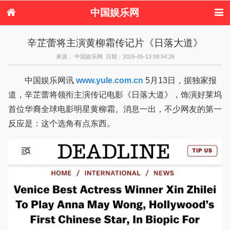
中国娱乐网
首页
新闻
女性
看电影
辛芷蕾将主演黄柳霜传记片《日落大道》
电视剧
演唱会
综艺节目
偶像活动
来源： 中国娱乐网 日期：2026-05-13 08:54:26
热周边
中国娱乐网讯
www.yule.com.cn
5月13日，据独家报
道，辛芷蕾将领衔主演传记电影《日落大道》，饰演好莱坞
首位华裔全球电影明星黄柳霜。消息一出，不少网友的第一
反应是：这个选角有点东西。