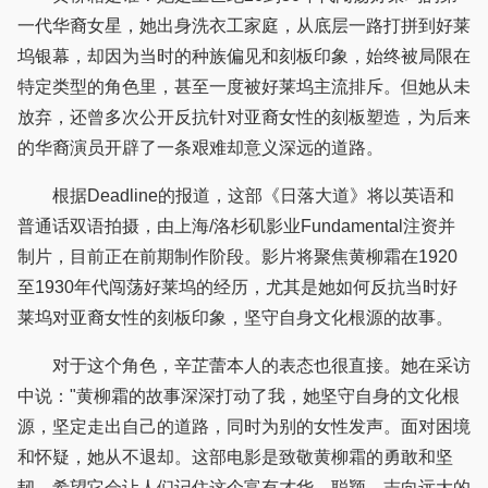
一代华裔女星，她出身洗衣工家庭，从底层一路打拼到好莱
坞银幕，却因为当时的种族偏见和刻板印象，始终被局限在
特定类型的角色里，甚至一度被好莱坞主流排斥。但她从未
放弃，还曾多次公开反抗针对亚裔女性的刻板塑造，为后来
的华裔演员开辟了一条艰难却意义深远的道路。
根据Deadline的报道，这部《日落大道》将以英语和
普通话双语拍摄，由上海/洛杉矶影业Fundamental注资并
制片，目前正在前期制作阶段。影片将聚焦黄柳霜在1920
至1930年代闯荡好莱坞的经历，尤其是她如何反抗当时好
莱坞对亚裔女性的刻板印象，坚守自身文化根源的故事。
对于这个角色，辛芷蕾本人的表态也很直接。她在采访
中说："黄柳霜的故事深深打动了我，她坚守自身的文化根
源，坚定走出自己的道路，同时为别的女性发声。面对困境
和怀疑，她从不退却。这部电影是致敬黄柳霜的勇敢和坚
韧，希望它会让人们记住这个富有才华、聪颖、志向远大的