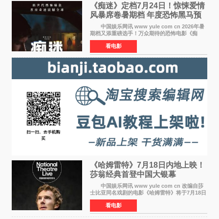
《痴迷》定档7月24日！惊悚爱情
风暴席卷暑期档 年度恐怖黑马预
定
中国娱乐网讯 www yule com cn 2026年暑
期档又添重磅选手！万众期待的恐怖电影《痴
迷》今日正式官宣定档，将于7月24日登陆内地各
看电影
大院线。这部被业内专家誉为新世代爆款恐怖电
影的作品，将为
《哈姆雷特》7月18日内地上映！
莎翁经典首登中国大银幕
中国娱乐网讯 www yule com cn 改编自莎
士比亚同名戏剧的电影《哈姆雷特》将于7月18日
在中国内地上映。这部跨越四百年的文学经典被
看电影
搬上大银幕，为观众带来一场视觉与听觉的双重
盛宴。 《