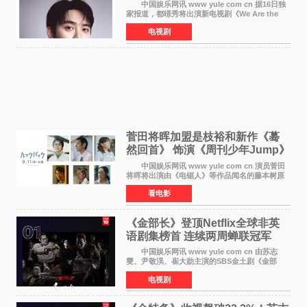
喜剧
中国娱乐网讯 www yule com cn 据16日独
家报道，都暻秀将出演新电视剧《We Are the
Zombie》，在剧中饰演主演金仁钟一角，挑战与
电视剧
以往丧尸题材截然不同的人性喜剧。 新剧
《We Are t
菅田将晖加盟是枝裕和新作《蓦
然回首》 饰演《周刊少年Jump》
编辑
中国娱乐网讯 www yule com cn 演员菅田
将晖将出演由《电锯人》等作品闻名的藤本树原
作漫画改编的电影《蓦然回首》（是枝裕和导
看电影
演）。菅田饰演的角色是初中时代两位主人公带
着完成的作品前去
《金部长》登顶Netflix全球非英
语剧集榜首 连续两周蝉联冠军
中国娱乐网讯 www yule com cn 由苏志
燮、尹敬淏、崔大勋主演的SBS金土剧《金部
长》持续席卷全球，收获海内外观众热烈反
电视剧
响。 15日，据Netflix官方排行榜网站Tudum
公布的数据，SBS金土剧《