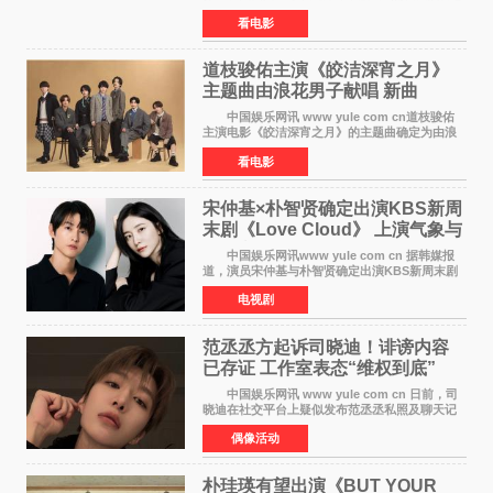
票房已突破4000万大关，成为暑期档最受期待的
看电影
电影之一。这部融合功夫元素与足球题材的喜剧
电影，将于7月
道枝骏佑主演《皎洁深宵之月》
主题曲由浪花男子献唱 新曲
《Moonlit》预告公开
中国娱乐网讯 www yule com cn道枝骏佑
主演电影《皎洁深宵之月》的主题曲确定为由浪
花男子演唱的新曲《Moonlit》。使用该乐曲的最
看电影
新预告片也已制作完成。 本片讲述的是市村
琥珀（道枝骏佑
宋仲基×朴智贤确定出演KBS新周
末剧《Love Cloud》 上演气象与
诅咒交织的奇幻爱情
中国娱乐网讯www yule com cn 据韩媒报
道，演员宋仲基与朴智贤确定出演KBS新周末剧
《Love Cloud》，分别担任男女主角。该剧预计
电视剧
将于明年播出，引发观众期待。 《Love
Cloud》讲述了一位
范丞丞方起诉司晓迪！诽谤内容
已存证 工作室表态“维权到底”
中国娱乐网讯 www yule com cn 日前，司
晓迪在社交平台上疑似发布范丞丞私照及聊天记
录等内容，引发网络热议。大量网友对此展开讨
偶像活动
论，相关话题迅速登上热搜。 刚刚，范丞丞
对接号@到范
朴珪瑛有望出演《BUT YOUR