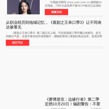
中国娱乐网讯 www yule com cn 据韩媒14
日报道，TWICE成员周子瑜与JYP娱乐已达成协
议，不再续签个人专属合约，但她将继续参与
偶像活动
TWICE的完整团体活动。 周子瑜于2015年通
过生存节目《SIXTE
从职业经历到地域记忆，《喜剧之王单口季3》让不同表
达被看见
《喜剧之王单口季3》第二期正式上线。节目延续第三季开播以来鲜活、多元
的舞台气质，在更丰富的创作者面貌中，继续拓宽单口喜剧的表达边界。老演员带
着更加成熟的文本与舞台掌控回归，新面孔则
综艺节目
《赛博朋克：边缘行者》第二季
定档10月20日！编剧警告：不要
对角色投入太深