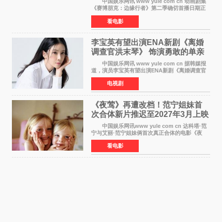
中国娱乐网讯 www yule com cn 动画剧集
《赛博朋克：边缘行者》第二季确切首播日期正
式敲定——将于10月20日在Netflix全球上线。此
看电影
前，Netflix韩国官方账号曾短暂出现这一日期信
息，随后迅
李宝英有望出演ENA新剧《离婚
调查官洪末琴》 饰演勇敢的单亲
妈妈家事调查官
中国娱乐网讯 www yule com cn 据韩媒报
道，演员李宝英有望出演ENA新剧《离婚调查官
洪末琴》女主角，引发观众期待。 李宝英在
电视剧
剧中饰演家庭法院家事调查官洪末琴一角——即
使在极限状况
《夜莺》再遭改档！范宁姐妹首
次合体新片推迟至2027年3月上映
中国娱乐网讯www yule com cn 达科塔·范
宁与艾丽·范宁姐妹俩首次真正合体的电影《夜
莺》再度改档，从原定的2027年2月12日推迟至
看电影
同年3月19日北美上映，片方希望借此利用春假档
期争取更多年轻