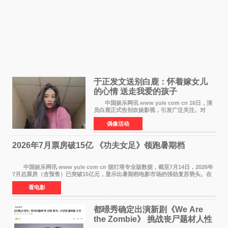
于正发文送别白鹿：怀着嫁女儿
的心情 送走我爱的孩子
中国娱乐网讯 www yule com cn 16日，演
员白鹿正式告别欢娱影视，引发广泛关注。对
此，欢娱影视创始人于正在社交平台发文回应，
偶像活动
字里行间流露不舍与祝福。 于正透露，以前
每次有演员到期不
2026年7月票房破15亿 《功夫女足》领跑暑期档
中国娱乐网讯 www yule com cn 据灯塔专业版数据，截至7月14日，2026年
7月总票房（含预售）已突破15亿元，显示出暑期档电影市场的强劲复苏势头。在
众多上映影片中，《功夫女足》《小黄人与大
看电影
都暻秀确定出演新剧《We Are
the Zombie》 挑战丧尸题材人性