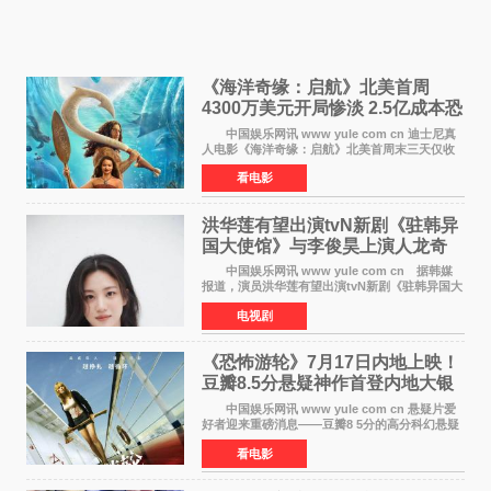
《海洋奇缘：启航》北美首周
4300万美元开局惨淡 2.5亿成本恐
巨亏1亿
中国娱乐网讯 www yule com cn 迪士尼真
人电影《海洋奇缘：启航》北美首周末三天仅收
4300万美元（开画3827馆），中国内地首周票房
看电影
仅840万元人民币，全球开画票房约9500万美
元，远低于业内
洪华莲有望出演tvN新剧《驻韩异
国大使馆》与李俊昊上演人龙奇
幻罗曼史
中国娱乐网讯 www yule com cn 据韩媒
报道，演员洪华莲有望出演tvN新剧《驻韩异国大
使馆》女主角，与李俊昊合作，引发观众期
电视剧
待。 该剧讲述了一位因管理驻韩异国大使馆
（负责管理居住在大
《恐怖游轮》7月17日内地上映！
豆瓣8.5分悬疑神作首登内地大银
幕
中国娱乐网讯 www yule com cn 悬疑片爱
好者迎来重磅消息——豆瓣8 5分的高分科幻悬疑
电影《恐怖游轮》正式宣布定档7月17日在内地上
看电影
映。这部由英国导演克里斯托弗·史密斯执导、惊
悚片女王梅