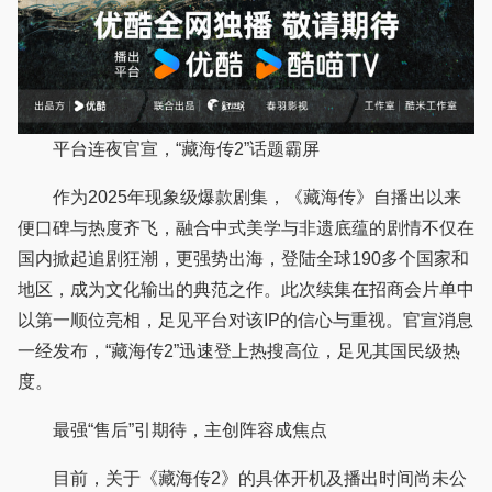
平台连夜官宣，“藏海传2”话题霸屏
作为2025年现象级爆款剧集，《藏海传》自播出以来
便口碑与热度齐飞，融合中式美学与非遗底蕴的剧情不仅在
国内掀起追剧狂潮，更强势出海，登陆全球190多个国家和
地区，成为文化输出的典范之作。此次续集在招商会片单中
以第一顺位亮相，足见平台对该IP的信心与重视。官宣消息
一经发布，“藏海传2”迅速登上热搜高位，足见其国民级热
度。
最强“售后”引期待，主创阵容成焦点
目前，关于《藏海传2》的具体开机及播出时间尚未公