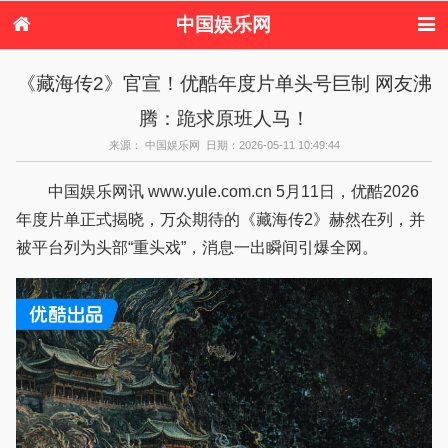
中国娱乐网
首页
新闻
女性
看电影
《藏海传2》官宣！优酷年度片单头号巨制 网友沸
电视剧
演唱会
综艺节目
偶像活动
腾：跪求原班人马！
热周边
来源： 中国娱乐网 日期：2026-05-11 10:49:44
中国娱乐网讯 www.yule.com.cn 5月11日，优酷2026
年度片单正式揭晓，万众期待的《藏海传2》赫然在列，并
被平台列为头部“重头戏”，消息一出瞬间引爆全网。