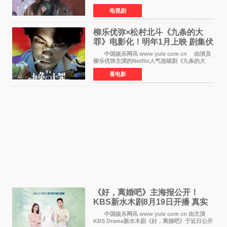
主演孔晓振、郑准元、李相二、无真星、崔宇
电视剧
成、李银泉等人一同出席，为新剧宣传造势。这
是孔晓振继《毛骨
柳乐优弥×松村北斗《九条的大
罪》电影化！明年1月上映 剧集伏
笔将全面揭晓
中国娱乐网讯 www yule com cn 由演员
柳乐优弥主演的Netflix人气连续剧《九条的大
罪》正式宣布改编为电影，将于明年1月8日全国
看电影
上映。柳乐优弥与SixTONES松村北斗再度联
手，为观众带来这部
《好，离婚吧》主海报公开！
KBS新水木剧8月19日开播 真实
离婚体验记来袭
中国娱乐网讯 www yule com cn 由主演
KBS Drama新水木剧《好，离婚吧》于近日公开