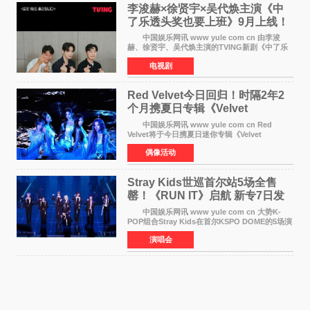
李浚赫×徐贤宇×吴代焕主演《中
了乐透头奖也要上班》9月上线！
TVING先网后台
中国娱乐网讯 www yule com cn 由李浚
赫、徐贤宇、吴代焕主演的TVING新剧《中了乐
透头奖也要上班》定档9月10日播出，随后于9月
电视剧
14日起登陆tvN月火档，实现先网后台双平台播出
模式。 本剧改
Red Velvet今日回归！时隔2年2
个月携夏日专辑《Velvet
Summer》重启完整体活动
中国娱乐网讯 www yule com cn Red
Velvet将于今日携夏日迷你专辑《Velvet
Summer》时隔2年2个月重启完整体活动。这张
偶像活动
于8月3日发行的专辑，主打柔和成熟氛围的夏日
音乐，收录了成员们想着
Stray Kids世巡首尔站5场全售
罄！《RUN IT》启航 新专7日发
行
中国娱乐网讯 www yule com cn 大势K-
POP组合Stray Kids在首尔KSPO DOME的5场演
唱会全部售罄，为新世界巡演拉开序幕。据所属
演唱会
社JYP娱乐透露，Stray Kids于上月25至26日、
29日及本月1至2日