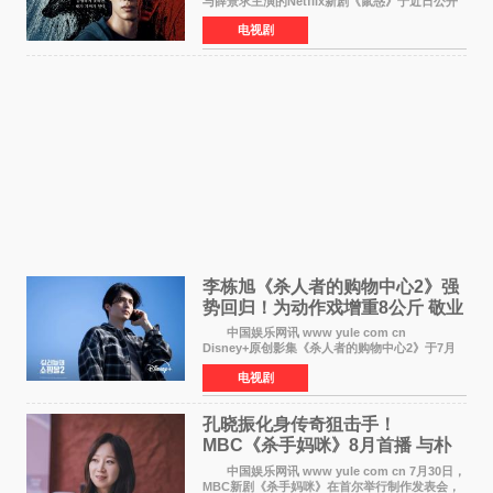
与薛景求主演的Netflix新剧《鼠惑》于近日公开
主海报，正式定档8月28日上线。 海报中，柳
电视剧
俊烈与薛景求背对背站立，各自朝向相反方向，
幽暗的色调与
李栋旭《杀人者的购物中心2》强
势回归！为动作戏增重8公斤 敬业
获赞
中国娱乐网讯 www yule com cn
Disney+原创影集《杀人者的购物中心2》于7月
22日正式上线，由男神李栋旭主演的郑进湾以2 0
电视剧
完全体强势回归。该剧第一季曾被《纽约时报》
评选为全球最佳影集之一
孔晓振化身传奇狙击手！
MBC《杀手妈咪》8月首播 与朴
恩斌展开收视对决
中国娱乐网讯 www yule com cn 7月30日，
MBC新剧《杀手妈咪》在首尔举行制作发表会，