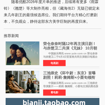
随着优酷2026年度片单的推进，后续将有更多《雨霖
铃》《翘楚》等大制作亮相，但《藏海传2》无疑已锁定未
来几年剧王的最强候选席位。我们期待平台方精心打磨剧
本，不负观众，静待这部东方美学巨制的再度归来。
推荐新闻
荣仓奈奈时隔12年再主演日剧！
与赤楚卫二共演《兄妹》 10月朝
日新档开播
中国娱乐网讯 www yule com cn 荣仓奈奈
与赤楚卫二于8月3日官宣将共同主演朝日电视台
日剧《兄妹》（10月开播，每周六晚10点播
电视剧
出）。这也是荣仓奈奈继TBS剧集《为了N》之
后，暌违12年再度担
三池崇史《坏中尉：东京》首曝
剧照！莉莉·詹姆斯×小栗旬领衔
黑色惊悚再升级
中国娱乐网讯 www yule com cn 三池崇史
导演新片——莉莉·詹姆斯、小栗旬主演的黑色惊
悚电影《坏中尉：东京》首曝剧照。继阿贝尔·费
看电影
拉拉&times;哈威·凯特尔的1992年《坏中尉》和
沃纳·赫