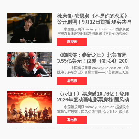
徐康俊×安恩眞《不是你的恋爱》
公开剧照！9月12日首播 现实共鸣
罗曼史来袭
中国娱乐网讯 www yule com cn 由徐康俊
与安恩眞主演的KBS新周末剧《不是你的恋爱》
于近日公开首波剧照，正式定档9月12日首
电视剧
播。 剧照中，徐康俊与安恩眞并肩而坐，眼
神中流露出复杂而微
《蜘蛛侠：崭新之日》北美首周
3.55亿美元！仅差《复联4》200
万 影史第二全球开画
中国娱乐网讯 www yule com cn 《蜘
蛛侠：崭新之日》票房大爆——北美首周三天粗
报3 55亿美元，仅比影史最高北美开画《复仇者
看电影
联盟4：终局之战》的3 571亿美元少200万出头，
精报调整后仍
《八仙！》票房破10.76亿！登顶
2026年度动画电影票房榜 国风动
画逆袭暑期档
中国娱乐网讯 www yule com cn 据猫眼专
业版实时数据，国风动画电影《八仙！》累计票
房突破10 76亿元，超过《熊出没·年年有熊》，
看电影
暂列2026年度动画影片票房榜冠军。该片自暑期
档登陆院线以