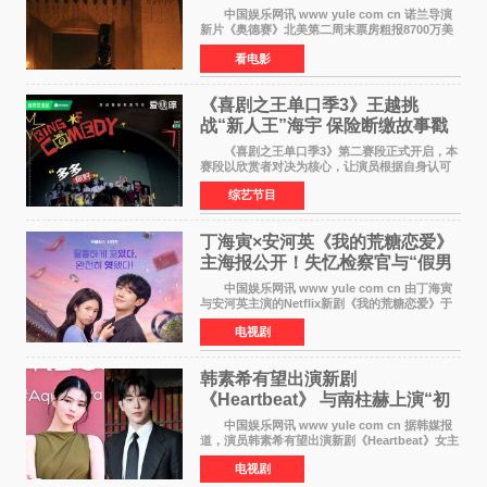
13亿成诺兰最卖座电影
中国娱乐网讯 www yule com cn 诺兰导演
新片《奥德赛》北美第二周末票房粗报8700万美
元（周五至周日：2600万&rarr;3460万
看电影
&rarr;2640万），较首周1 24亿美元仅下跌29
6%，走势极为强劲，远超
《喜剧之王单口季3》王越挑
战“新人王”海宇 保险断缴故事戳
中生活痛点
《喜剧之王单口季3》第二赛段正式开启，本
赛段以欣赏者对决为核心，让演员根据自身认可
选择对手，在作品碰撞中完成一次喜剧创作者之
综艺节目
间的交流。这里有实力相当的正面对抗，也有老
朋友、老对手之
丁海寅×安河英《我的荒糖恋爱》
主海报公开！失忆检察官与“假男
友”同居罗曼史来
中国娱乐网讯 www yule com cn 由丁海寅
与安河英主演的Netflix新剧《我的荒糖恋爱》于
近日公开主海报，正式进入开播倒计时。 海
电视剧
报中，两人并肩站在充满怀旧气息的九津麦芽村
街道上，丁
韩素希有望出演新剧
《Heartbeat》 与南柱赫上演“初
恋归来”奇幻罗曼史
中国娱乐网讯 www yule com cn 据韩媒报
道，演员韩素希有望出演新剧《Heartbeat》女主
角，与南柱赫合作，引发高度关注。 韩素希
电视剧
在剧中饰演能够看到过去的女人洪莎朗一角，因
初恋的意外