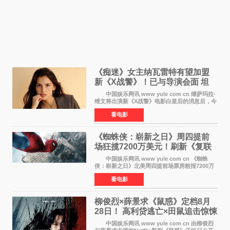
《痴迷》女主纳瓦雷特有望加盟
新《X战警》！已与导演会面 坦
言“魔形女一直很酷”
中国娱乐网讯 www yule com cn 继萨玛拉·
维文将出演新《X战警》电影白皇后的消息后，今
年暑期档大热恐怖片《痴迷》女主角印达·纳瓦雷
看电影
特也有望加盟这部备受瞩目的漫威新作——目前
还处于有
《蜘蛛侠：崭新之日》周四提前
场狂揽7200万美元！刷新《复联
4》保持影史纪录
中国娱乐网讯 www yule com cn 《蜘蛛
侠：崭新之日》北美周四提前场票房粗报7200万
美元，创下影史单片北美提前场票房新纪录——
看电影
此前该纪录由《复仇者联盟4：终局之战》的6000
万美元保持，本
柳俊烈×薛景求《鼠惑》定档8月
28日！ 高利贷逃亡×田鼠追击惊悚
来袭
中国娱乐网讯 www yule com cn 由柳俊烈