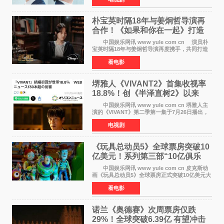
燃观众期待。 海报中，宋江与李濬荣并肩站
在音乐教室的
朴宝英时隔18年与姜炯哲导演再
合作！《如果和你在一起》打造
奇幻浪漫喜剧
中国娱乐网讯 www yule com cn 演员朴
宝英时隔18年与姜炯哲导演再度携手，共同打造
备受期待的浪漫喜剧新作《如果和你在一起》
看电影
（暂定名）。据OSEN报道，朴宝英将出演该片
女主角，自2008年《
堺雅人《VIVANT2》首集收视率
18.8%！创《半泽直树2》以来
TBS周日剧场最高开局
中国娱乐网讯 www yule com cn 堺雅人主
演的《VIVANT》第二季第一集于7月26日播出，
首集收视率高达18 8%，成为自2020年《半泽直
电视剧
树2》首集22%以来，TBS周日剧场最高开播收视
纪录。 考虑到
《玩具总动员5》全球票房突破10
亿美元！系列第三部“10亿俱乐
部”达成
中国娱乐网讯 www yule com cn 皮克斯动
画《玩具总动员5》全球票房正式突破10亿美元大
关。截至上周末，该片全球累计票房已达10 22亿
看电影
美元，其中北美市场贡献4 48亿美元，中国内地
票房达2 82
诺兰《奥德赛》次周票房仅跌
29%！全球突破6.39亿 有望冲击