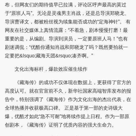
布，但网友们的期待值早已拉满，评论区呼声最高的莫过
于“原班人马”。无论是灵魂男主肖战，还是总导演郑晓龙、
导演曹译文，都被粉丝视为续集能否成功的“定海神针”。 有
网友在社交媒体上真情流露：“不着急，剧本慢慢打磨！最
重要的是，从编剧、导演到演员，一定要原班人马！”也有
剧迷调侃：“优酷你通知肖战和郑晓龙了吗？既然要拍就一
定要把&lsquo;藏海天团&rsquo;凑齐啊。”
文化出海标杆，爆款效应催生续作
《藏海传》的成功不仅体现在数据上，更获得了官方的
高度认可。就在官宣前不久，新华社国家高端智库发布的报
告中，特别强调了《藏海传》作为文化出海的杰出代表，在
全球热播并收获极高口碑。 正是基于第一部的史诗级大
爆，优酷才如此“急不可耐”地将续作提上日程。作为一部原
创剧本，《藏海传》证明了优质内容的强大生命力。