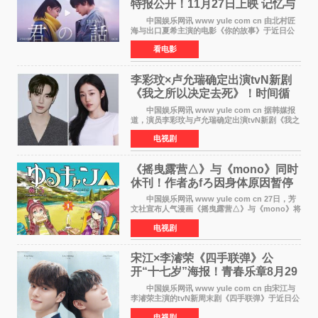
特报公开！11月27日上映 记忆与
初恋的奇幻交织
中国娱乐网讯 www yule com cn 由北村匠
海与出口夏希主演的电影《你的故事》于近日公
开特报影像，正式定档11月27日上映。 本片
看电影
改编自三秋缒同名小说，编剧由曾执笔《孤独摇
滚！》的吉田惠
李彩玟×卢允瑞确定出演tvN新剧
《我之所以决定去死》！时间循
环青春爱情来袭
中国娱乐网讯 www yule com cn 据韩媒报
道，演员李彩玟与卢允瑞确定出演tvN新剧《我之
所以决定去死》，分别担任男女主角。该剧预计
电视剧
将于明年播出，引发观众期待。 本剧改编自
NAVER同名人气
《摇曳露营△》与《mono》同时
休刊！作者あfろ因身体原因暂停
双连载
中国娱乐网讯 www yule com cn 27日，芳
文社宣布人气漫画《摇曳露营△》与《mono》将
暂停连载一段时间，原因是漫画家あfろ身体状况
电视剧
不佳。 编辑部表示：一直承蒙各位对
《mono》的喜爱，
宋江×李濬荣《四手联弹》公
开“十七岁”海报！青春乐章8月29
日奏响
中国娱乐网讯 www yule com cn 由宋江与
李濬荣主演的tvN新周末剧《四手联弹》于近日公
开十七岁版海报，以充满青春气息的画面再度点
电视剧