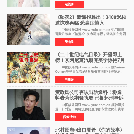
主海报，正式进入开播倒计时。 海报中，男
电视剧
女主角背对背站立，各自望向不同方向，中央的
空白与冷漠的表情
《坠落2》新海报释出！3400米栈
道惊魂再临 恐高症慎入
中国娱乐网讯 www yule com cn 热门惊悚
冒险片续集《坠落2》发布新海报，继续将主角困
于绝境高处——这一次，是摇摇欲坠的徒步栈
看电影
道。该片将于今年9月2日北美上映，恐高症患者
请提前做好心理
《二十世纪电气目录》开播即上
榜！京阿尼蒸汽朋克美学惊艳7月
新番季
中国娱乐网讯 www yule com cn 据Anime
Corner等平台发布的7月新番首周排行榜显示，
由京都动画制作的《二十世纪电气目录》在多个
电视剧
榜单中表现亮眼，位列AniLab全球TOP10第十
名。该剧改编自结
黄政民公司否认出轨爆料！称爆
料者为长期骚扰者 已提起刑事诉
讼
中国娱乐网讯 www yule com cn 据韩媒报
道，针对近日网络流传的疑似影帝黄政民出轨录
音及短信爆料，黄政民所属经纪公司于今日正式
偶像活动
发表声明，明确否认相关传闻。 公司表示，
爆料者是一名长
北村匠海×出口夏希《你的故事》