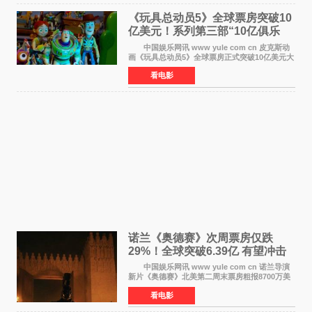
《玩具总动员5》全球票房突破10
亿美元！系列第三部“10亿俱乐
部”达成
中国娱乐网讯 www yule com cn 皮克斯动
画《玩具总动员5》全球票房正式突破10亿美元大
关。截至上周末，该片全球累计票房已达10 22亿
看电影
美元，其中北美市场贡献4 48亿美元，中国内地
票房达2 82
诺兰《奥德赛》次周票房仅跌
29%！全球突破6.39亿 有望冲击
13亿成诺兰最卖座电影
中国娱乐网讯 www yule com cn 诺兰导演
新片《奥德赛》北美第二周末票房粗报8700万美
元（周五至周日：2600万&rarr;3460万
看电影
&rarr;2640万），较首周1 24亿美元仅下跌29
6%，走势极为强劲，远超