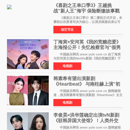
《喜剧之王单口季3》王越挑
战“新人王”海宇 保险断缴故事戳
中生活痛点
《喜剧之王单口季3》第二赛段正式开启，本
赛段以欣赏者对决为核心，让演员根据自身认可
选择对手，在作品碰撞中完成一次喜剧创作者之
综艺节目
间的交流。这里有实力相当的正面对抗，也有老
朋友、老对手之
丁海寅×安河英《我的荒糖恋爱》
主海报公开！失忆检察官与“假男
友”同居罗曼史来
中国娱乐网讯 www yule com cn 由丁海寅
与安河英主演的Netflix新剧《我的荒糖恋爱》于
近日公开主海报，正式进入开播倒计时。 海
电视剧
报中，两人并肩站在充满怀旧气息的九津麦芽村
街道上，丁
韩素希有望出演新剧
《Heartbeat》 与南柱赫上演“初
恋归来”奇幻罗曼史
中国娱乐网讯 www yule com cn 据韩媒报
道，演员韩素希有望出演新剧《Heartbeat》女主
角，与南柱赫合作，引发高度关注。 韩素希
电视剧
在剧中饰演能够看到过去的女人洪莎朗一角，因
初恋的意外
李俊昊×洪华莲确定出演tvN新剧
《驻韩异国大使馆》！人类外交
官与“龙”大使的奇幻
中国娱乐网讯 www yule com cn 据韩媒报