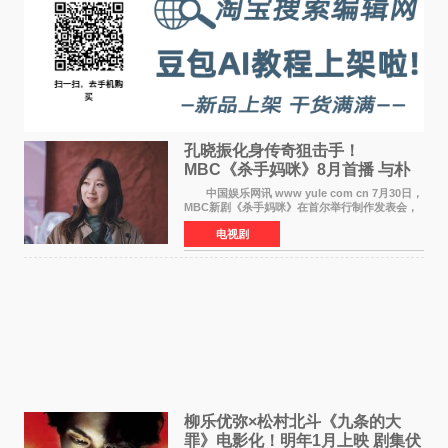
孔晓振化身传奇狙击手！
MBC《杀手妈咪》8月首播 与朴
恩斌展开收视对决
中国娱乐网讯 www yule com cn 7月30日，
MBC新剧《杀手妈咪》在首尔举行制作发表会，
主演孔晓振、郑准元、李相二、无真星、崔宇
电视剧
成、李银泉等人一同出席，为新剧宣传造势。这
是孔晓振继《毛骨
柳乐优弥×松村北斗《九条的大
罪》电影化！明年1月上映 剧集伏