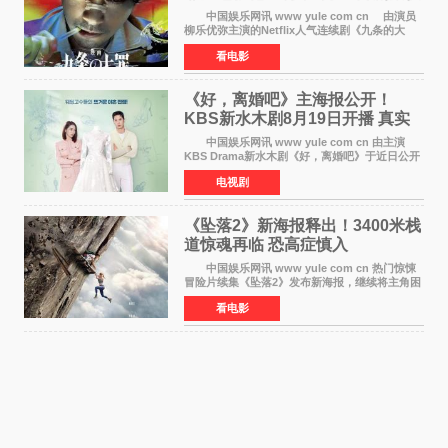
笔将全面揭晓
中国娱乐网讯 www yule com cn 由演员
柳乐优弥主演的Netflix人气连续剧《九条的大
罪》正式宣布改编为电影，将于明年1月8日全国
看电影
上映。柳乐优弥与SixTONES松村北斗再度联
手，为观众带来这部
《好，离婚吧》主海报公开！
KBS新水木剧8月19日开播 真实
离婚体验记来袭
中国娱乐网讯 www yule com cn 由主演
KBS Drama新水木剧《好，离婚吧》于近日公开
主海报，正式进入开播倒计时。 海报中，男
电视剧
女主角背对背站立，各自望向不同方向，中央的
空白与冷漠的表情
《坠落2》新海报释出！3400米栈
道惊魂再临 恐高症慎入
中国娱乐网讯 www yule com cn 热门惊悚
冒险片续集《坠落2》发布新海报，继续将主角困
于绝境高处——这一次，是摇摇欲坠的徒步栈
看电影
道。该片将于今年9月2日北美上映，恐高症患者
请提前做好心理