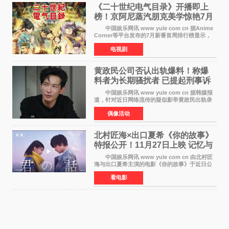
《二十世纪电气目录》开播即上
榜！京阿尼蒸汽朋克美学惊艳7月
新番季
中国娱乐网讯 www yule com cn 据Anime
Corner等平台发布的7月新番首周排行榜显示，
由京都动画制作的《二十世纪电气目录》在多个
电视剧
榜单中表现亮眼，位列AniLab全球TOP10第十
名。该剧改编自结
黄政民公司否认出轨爆料！称爆
料者为长期骚扰者 已提起刑事诉
讼
中国娱乐网讯 www yule com cn 据韩媒报
道，针对近日网络流传的疑似影帝黄政民出轨录
音及短信爆料，黄政民所属经纪公司于今日正式
偶像活动
发表声明，明确否认相关传闻。 公司表示，
爆料者是一名长
北村匠海×出口夏希《你的故事》
特报公开！11月27日上映 记忆与
初恋的奇幻交织
中国娱乐网讯 www yule com cn 由北村匠
海与出口夏希主演的电影《你的故事》于近日公
开特报影像，正式定档11月27日上映。 本片
看电影
改编自三秋缒同名小说，编剧由曾执笔《孤独摇
滚！》的吉田惠