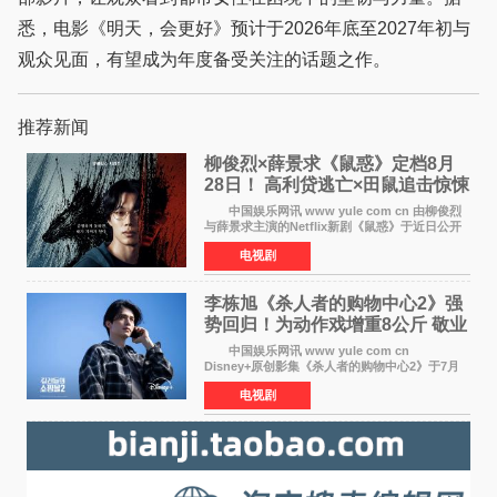
悉，电影《明天，会更好》预计于2026年底至2027年初与
观众见面，有望成为年度备受关注的话题之作。
推荐新闻
柳俊烈×薛景求《鼠惑》定档8月
28日！ 高利贷逃亡×田鼠追击惊悚
来袭
中国娱乐网讯 www yule com cn 由柳俊烈
与薛景求主演的Netflix新剧《鼠惑》于近日公开
主海报，正式定档8月28日上线。 海报中，柳
电视剧
俊烈与薛景求背对背站立，各自朝向相反方向，
幽暗的色调与
李栋旭《杀人者的购物中心2》强
势回归！为动作戏增重8公斤 敬业
获赞
中国娱乐网讯 www yule com cn
Disney+原创影集《杀人者的购物中心2》于7月
22日正式上线，由男神李栋旭主演的郑进湾以2 0
电视剧
完全体强势回归。该剧第一季曾被《纽约时报》
评选为全球最佳影集之一