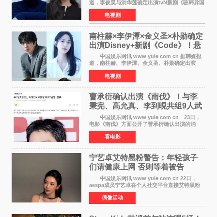
道，李俊昊与洪华莲确定出演tvN新剧《驻韩异国
大使馆》，分别担任男女主角，引发期待。
电视剧
该剧讲述了一位因管理驻韩异国大使馆（负责管
理居住在大韩
南柱赫×李伊潭×金义圣×朴勋确定
出演Disney+新剧《Code》！悬
疑犯罪惊悚明年上线
中国娱乐网讯 www yule com cn 据韩媒报
道，南柱赫、李伊潭、金义圣、朴勋确定出演
Disney+新剧《Code》，该剧预计将于明年播
电视剧
出，引发高度关注。 本剧改编自同名人气台
剧，讲述了一位往来
曹承衍确认出演《南伐》！与李
秉宪、高允真、李到晛共组9人武
士团
中国娱乐网讯 www yule com cn 23日，
电影《南伐》方面公开了曹承衍确认出演的消
息。通过歌手活动展现出独特色彩的曹承衍将在
看电影
片中饰演拥有出色弓箭技术的弓箭手，他将在这
一历史动作大片中展
宁艺卓艾特黑粉警告：年轻孩子
们​请健康上网 否则等着被告
中国娱乐网讯 www yule com cn 22日，
aespa成员宁艺卓在个人社交平台直接艾特黑粉
账号，正面喊话回应长期以来的恶意攻击，引发
偶像活动
广泛关注。 宁艺卓在文中表示，自己早已注
意到部分网友持续