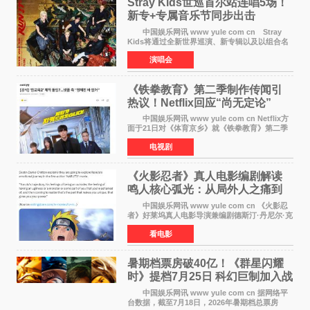
Stray Kids世巡首尔站连唱5场！
新专+专属音乐节同步出击
中国娱乐网讯 www yule com cn Stray
Kids将通过全新世界巡演、新专辑以及以组合名
义打造的专属音乐节等一系列全球活动，开启事
演唱会
业发展的全新篇章。 Stray Kids将于7月25日
至26日、29日
《铁拳教育》第二季制作传闻引
热议！Netflix回应“尚无定论”
中国娱乐网讯 www yule com cn Netflix方
面于21日对《体育京乡》就《铁拳教育》第二季
制作传闻划清界限，表示尚无定论。然而，业界
电视剧
却有传闻称已就《铁拳教育》第二季的制作展开
了讨论——《
《火影忍者》真人电影编剧解读
鸣人核心弧光：从局外人之痛到
自我觉醒
中国娱乐网讯 www yule com cn 《火影忍
者》好莱坞真人电影导演兼编剧德斯汀·丹尼尔·克
雷顿近日在采访中分享了对主角鸣人成长弧光的
看电影
理解，透露电影将深入探索鸣人作为局外人的情
感历程。
暑期档票房破40亿！《群星闪耀
时》提档7月25日 科幻巨制加入战
局
中国娱乐网讯 www yule com cn 据网络平
台数据，截至7月18日，2026年暑期档总票房