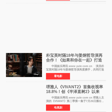
在音乐教室的
朴宝英时隔18年与姜炯哲导演再
合作！《如果和你在一起》打造
奇幻浪漫喜剧
中国娱乐网讯 www yule com cn 演员朴
宝英时隔18年与姜炯哲导演再度携手，共同打造
备受期待的浪漫喜剧新作《如果和你在一起》
看电影
（暂定名）。据OSEN报道，朴宝英将出演该片
女主角，自2008年《
堺雅人《VIVANT2》首集收视率
18.8%！创《半泽直树2》以来
TBS周日剧场最高开局
中国娱乐网讯 www yule com cn 堺雅人主
演的《VIVANT》第二季第一集于7月26日播出，
首集收视率高达18 8%，成为自2020年《半泽直
电视剧
树2》首集22%以来，TBS周日剧场最高开播收视
纪录。 考虑到