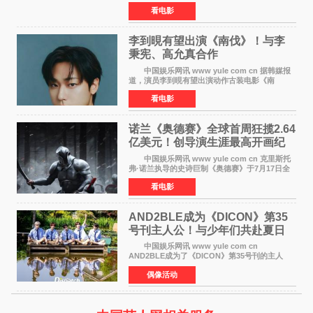
（含预售）已正式突破40亿元大关，年度总票房
看电影
也随之逼近197亿元。超百部中外佳片同台竞技，
点燃了盛夏的电
李到晛有望出演《南伐》！与李
秉宪、高允真合作
中国娱乐网讯 www yule com cn 据韩媒报
道，演员李到晛有望出演动作古装电影《南
伐》，与李秉宪、高允真合作，引发关注。
看电影
该片为动作古装片，讲述朝鲜初期，为了解救被
倭寇绑走的俘虏，9
诺兰《奥德赛》全球首周狂揽2.64
亿美元！创导演生涯最高开画纪
录
中国娱乐网讯 www yule com cn 克里斯托
弗·诺兰执导的史诗巨制《奥德赛》于7月17日全
球上映，首周末票房表现远超预期——北美首周
看电影
三天粗报1 245亿美元（开画3919馆），全球首周
2 641亿美元
AND2BLE成为《DICON》第35
号刊主人公！与少年们共赴夏日
之约
中国娱乐网讯 www yule com cn
AND2BLE成为了《DICON》第35号刊的主人
公，本期标题为And The Summer。作为出道后
偶像活动
首次担任杂志画报主角的完整体，AND2BLE用清
澈的少年感与全新的夏天相遇了