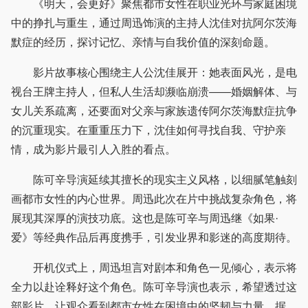
《明天，会更好》聚焦都市女性在职业光环与家庭困境
中的挣扎与重生，通过周迅饰演的主持人沈佳对抗阿尔茨海
默症的经历，探讨记忆、亲情与自我价值的深刻命题。
影片故事核心围绕主人公沈佳展开：她表面风光，是电
视台王牌主持人，但私人生活却濒临崩溃——婚姻解体、与
女儿关系疏离，还要面对父亲与家族遗传阿尔茨海默症抗争
的沉重现实。在重重压力下，沈佳如何寻找自我、守护亲
情，成为影片最引人入胜的看点。
陈可辛导演延续其擅长的现实主义风格，以细腻笔触刻
画都市女性的内心世界。周迅此次在片中挑战复杂角色，将
展现其深厚的演技功底。这也是陈可辛与周迅继《如果·
爱》等经典作品后再度携手，引发业界和影迷的高度期待。
开机仪式上，周迅坦言对剧本和角色一见倾心，表示将
全力以赴诠释好这个角色。陈可辛导演也表示，希望透过这
部影片，让观众看到都市女性在困境中的坚韧与力量。据