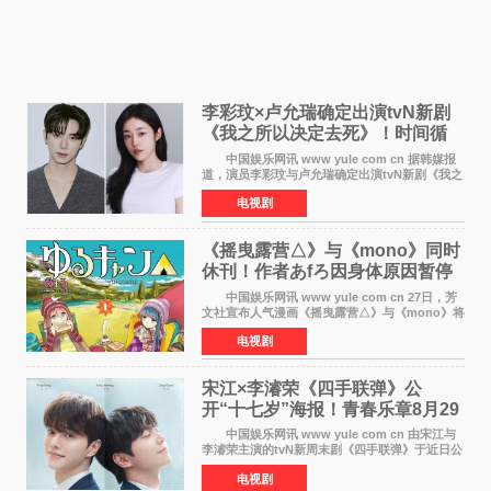
李彩玟×卢允瑞确定出演tvN新剧
《我之所以决定去死》！时间循
环青春爱情来袭
中国娱乐网讯 www yule com cn 据韩媒报
道，演员李彩玟与卢允瑞确定出演tvN新剧《我之
所以决定去死》，分别担任男女主角。该剧预计
电视剧
将于明年播出，引发观众期待。 本剧改编自
NAVER同名人气
《摇曳露营△》与《mono》同时
休刊！作者あfろ因身体原因暂停
双连载
中国娱乐网讯 www yule com cn 27日，芳
文社宣布人气漫画《摇曳露营△》与《mono》将
暂停连载一段时间，原因是漫画家あfろ身体状况
电视剧
不佳。 编辑部表示：一直承蒙各位对
《mono》的喜爱，
宋江×李濬荣《四手联弹》公
开“十七岁”海报！青春乐章8月29
日奏响
中国娱乐网讯 www yule com cn 由宋江与
李濬荣主演的tvN新周末剧《四手联弹》于近日公
开十七岁版海报，以充满青春气息的画面再度点
电视剧
燃观众期待。 海报中，宋江与李濬荣并肩站