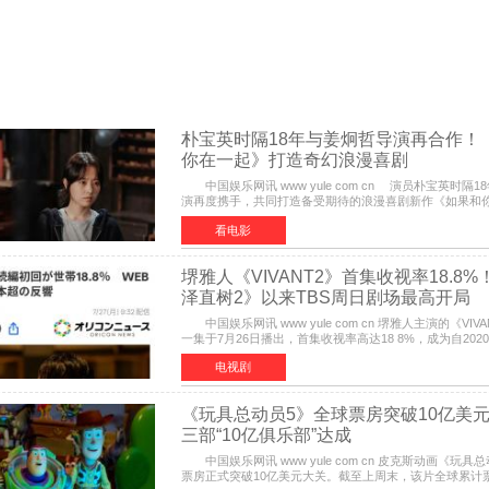
朴宝英时隔18年与姜炯哲导演再合作！
你在一起》打造奇幻浪漫喜剧
中国娱乐网讯 www yule com cn 演员朴宝英时隔1
演再度携手，共同打造备受期待的浪漫喜剧新作《如果和
（暂定名）。据OSEN报道，朴宝英将出演该片女主角，自2
看电影
堺雅人《VIVANT2》首集收视率18.8
泽直树2》以来TBS周日剧场最高开局
中国娱乐网讯 www yule com cn 堺雅人主演的《VIV
一集于7月26日播出，首集收视率高达18 8%，成为自202
2》首集22%以来，TBS周日剧场最高开播收视纪录。 
电视剧
《玩具总动员5》全球票房突破10亿美
三部“10亿俱乐部”达成
中国娱乐网讯 www yule com cn 皮克斯动画《玩具总动员5》全球
票房正式突破10亿美元大关。截至上周末，该片全球累计票房