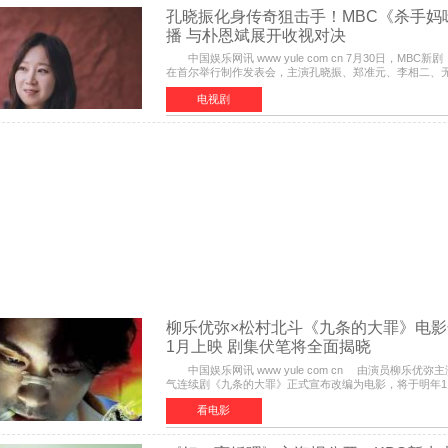
孔晓振化身传奇狙击手！MBC《杀手妈
播 与朴恩斌展开收视对决
中国娱乐网讯 www yule com cn 7月30日，MBC
在首尔举行制作发表会，主演孔晓振、郑准元、李相二、
成、李银泉等人一同出席，为新剧宣传造势。这是孔晓振
电视剧
柳乐优弥×松村北斗《九条的大罪》电影
1月上映 剧集伏笔将全面揭晓
中国娱乐网讯 www yule com cn 由演员柳乐优弥主演的
气连续剧《九条的大罪》正式宣布改编为电影，将于明年1
映。柳乐优弥与SixTONES松村北斗再度联手，为观众带
看电影