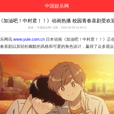
中国娱乐网
页
新闻
女性
看
《加油吧！中村君！！》动画热播 校园青春喜剧受欢
视剧
演唱会
综艺节目
偶
来源： 中国娱乐网 日期：2026-05-08 10:49:13
周边
乐网讯
www.yule.com.cn
日本动画《加油吧！中村君！！》正在热播中，
春喜剧以其轻松幽默的风格和可爱的角色设计，赢得了众多观众