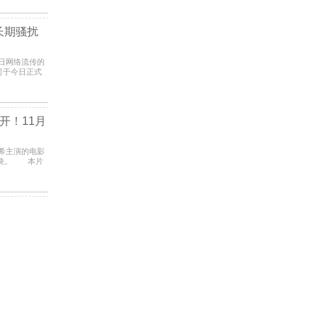
长期骚扰
近日网络流传的
司于今日正式
一名长
开！11月
夏希主演的电影
上映。 本片
吉田惠