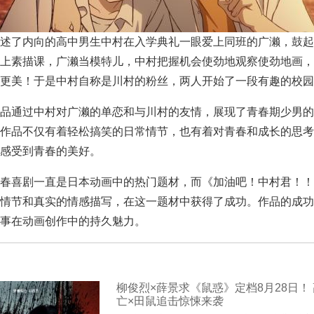
了内向的高中男生中村在入学典礼一眼爱上同班的广濑，鼓起
上素描课，广濑当模特儿，中村把握机会使劲地观察使劲地画，
更美！于是中村自称是川村的粉丝，两人开始了一段有趣的校园
通过中村对广濑的单恋和与川村的友情，展现了青春期少男的
作品不仅有着轻松搞笑的日常情节，也有着对青春和成长的思考
感受到青春的美好。
喜剧一直是日本动画中的热门题材，而《加油吧！中村君！！
情节和真实的情感描写，在这一题材中获得了成功。作品的成功
事在动画创作中的持久魅力。
柳俊烈×薛景求《鼠惑》定档8月28日！
亡×田鼠追击惊悚来袭