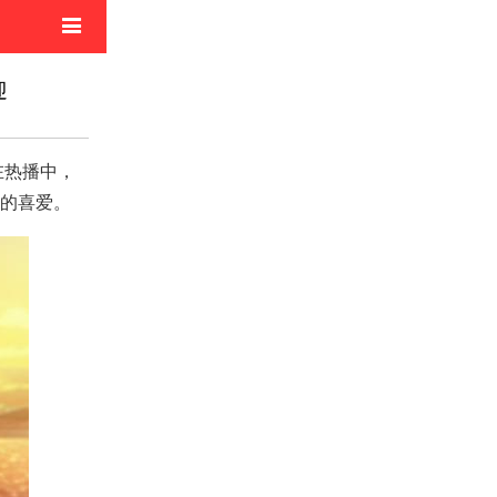
电影
迎
像活动
的喜爱。