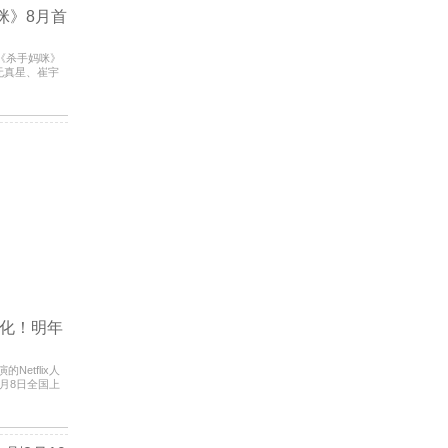
咪》8月首
新剧《杀手妈咪》
无真星、崔宇
继《毛骨
化！明年
Netflix人
月8日全国上
来这部