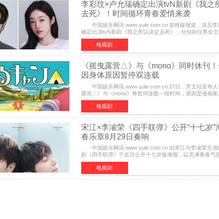
李彩玟×卢允瑞确定出演tvN新剧《我之
去死》！时间循环青春爱情来袭
中国娱乐网讯 www yule com cn 据韩媒报道，演员
确定出演tvN新剧《我之所以决定去死》，分别担任男女
将于明年播出，引发观众期待。 本剧改编自NAVER同
电视剧
《摇曳露营△》与《mono》同时休刊！
因身体原因暂停双连载
中国娱乐网讯 www yule com cn 27日，芳文社宣布人气漫画《摇曳
露营△》与《mono》将暂停连载一段时间，原因是漫画家
不佳。 编辑部表示：一直承蒙各位对《mono》的喜爱
电视剧
宋江×李濬荣《四手联弹》公开“十七岁”
春乐章8月29日奏响
中国娱乐网讯 www yule com cn 由宋江与李濬荣主演
剧《四手联弹》于近日公开十七岁版海报，以充满青春气
点燃观众期待。 海报中，宋江与李濬荣并肩站在音乐
电视剧