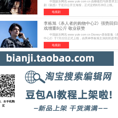
中国娱乐网讯 www yule com cn 由柳俊烈与薛景求主演的
剧《鼠惑》于近日公开主海报，正式定档8月28日上线
俊烈与薛景求背对背站立，各自朝向相反方向，幽暗的色
电视剧
李栋旭《杀人者的购物中心2》强势回归
戏增重8公斤 敬业获赞
中国娱乐网讯 www yule com cn Disney+原创影
中心2》于7月22日正式上线，由男神李栋旭主演的郑进湾以
势回归。该剧第一季曾被《纽约时报》评选为全球最佳影
电视剧