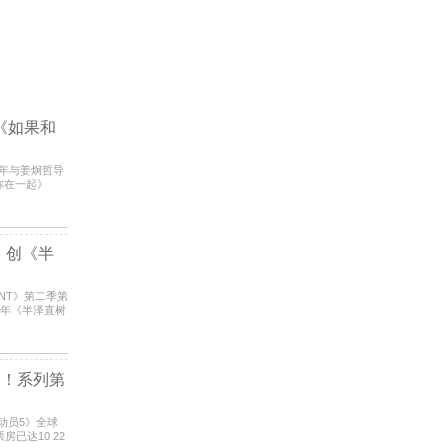
《如果和
8年与姜炯哲导
你在一起》
008年《
%！创《半
ANT》第二季第
0年《半泽直树
考虑到
元！系列第
已达10 22