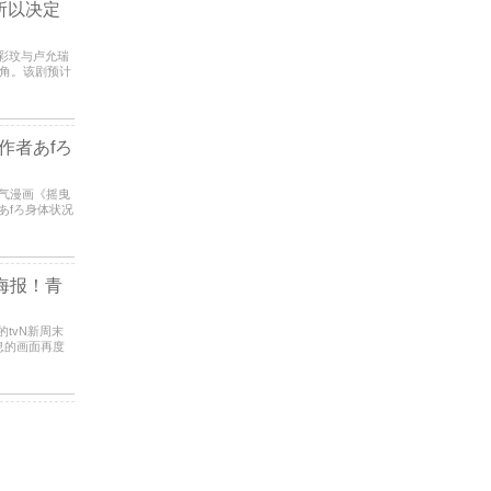
所以决定
李彩玟与卢允瑞
主角。该剧预计
名人气
作者あfろ
あfろ身体状况
，
海报！青
的tvN新周末
息的画面再度
教室的