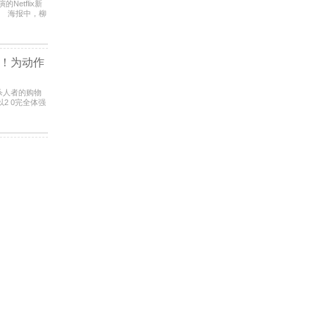
Netflix新
。 海报中，柳
调与
！为动作
集《杀人者的购物
2 0完全体强
集之一