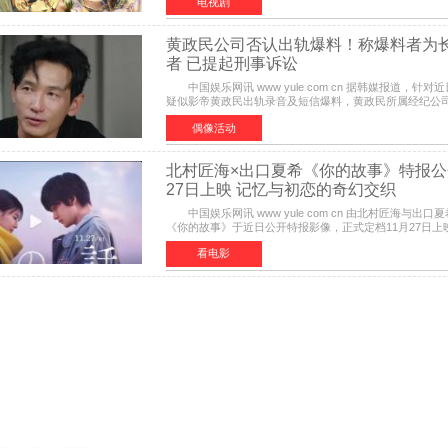
电视剧
黄政民公司否认出轨爆料！称爆料者为
者 已提起刑事诉讼
中国娱乐网讯 www yule com cn 据韩媒报道，针对
疑似影帝黄政民出轨录音及短信爆料，黄政民所属经纪公
发表声明，明确否认相关传闻。 公司表示，爆料者是
偶像活动
北村匠海×出口夏希《你的故事》特报公
27日上映 记忆与初恋的奇幻交织
中国娱乐网讯 www yule com cn 由北村匠海与出口
《你的故事》于近日公开特报影像，正式定档11月27日
改编自三秋缒同名小说，编剧由曾执笔《孤独摇滚！》的
看电影