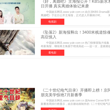
《好，离婚吧》主海报公开！KBS新水木
日开播 真实离婚体验记来袭
中国娱乐网讯 www yule com cn 由主演KBS Dram
离婚吧》于近日公开主海报，正式进入开播倒计时。 
主角背对背站立，各自望向不同方向，中央的空白与冷漠
电视剧
《坠落2》新海报释出！3400米栈道惊魂
高症慎入
中国娱乐网讯 www yule com cn 热门惊悚冒险片续
布新海报，继续将主角困于绝境高处——这一次，是摇摇
道。该片将于今年9月2日北美上映，恐高症患者请提前做
看电影
《二十世纪电气目录》开播即上榜！京
朋克美学惊艳7月新番季
中国娱乐网讯 www yule com cn 据Anime Corner
新番首周排行榜显示，由京都动画制作的《二十世纪电气
榜单中表现亮眼，位列AniLab全球TOP10第十名。该剧改