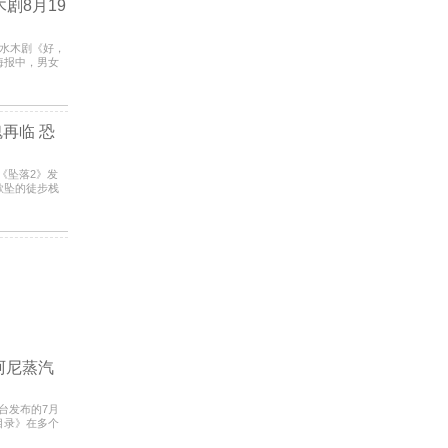
剧8月19
a新水木剧《好，
海报中，男女
的表情
再临 恐
集《坠落2》发
欲坠的徒步栈
好心理
阿尼蒸汽
等平台发布的7月
目录》在多个
编自结