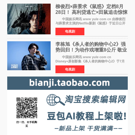
柳俊烈×薛景求《鼠惑》定档8月
28日！ 高利贷逃亡×田鼠追击惊悚
来袭
中国娱乐网讯 www yule com cn 由柳俊烈
与薛景求主演的Netflix新剧《鼠惑》于近日公开
主海报，正式定档8月28日上线。 海报中，柳
电视剧
俊烈与薛景求背对背站立，各自朝向相反方向，
幽暗的色调与
李栋旭《杀人者的购物中心2》强
势回归！为动作戏增重8公斤 敬业
获赞
中国娱乐网讯 www yule com cn
Disney+原创影集《杀人者的购物中心2》于7月
22日正式上线，由男神李栋旭主演的郑进湾以2 0
电视剧
完全体强势回归。该剧第一季曾被《纽约时报》
评选为全球最佳影集之一