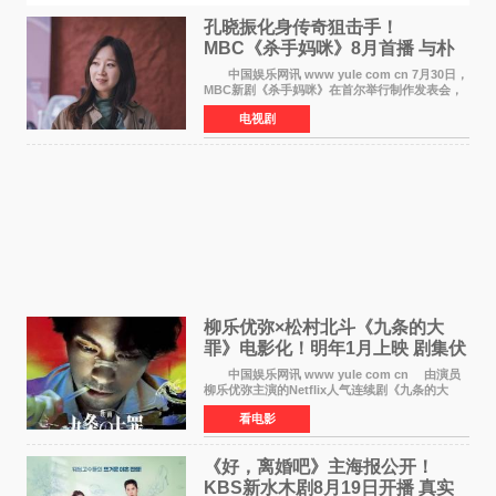
孔晓振化身传奇狙击手！
MBC《杀手妈咪》8月首播 与朴
恩斌展开收视对决
中国娱乐网讯 www yule com cn 7月30日，
MBC新剧《杀手妈咪》在首尔举行制作发表会，
主演孔晓振、郑准元、李相二、无真星、崔宇
电视剧
成、李银泉等人一同出席，为新剧宣传造势。这
是孔晓振继《毛骨
柳乐优弥×松村北斗《九条的大
罪》电影化！明年1月上映 剧集伏
笔将全面揭晓
中国娱乐网讯 www yule com cn 由演员
柳乐优弥主演的Netflix人气连续剧《九条的大
罪》正式宣布改编为电影，将于明年1月8日全国
看电影
上映。柳乐优弥与SixTONES松村北斗再度联
手，为观众带来这部
《好，离婚吧》主海报公开！
KBS新水木剧8月19日开播 真实