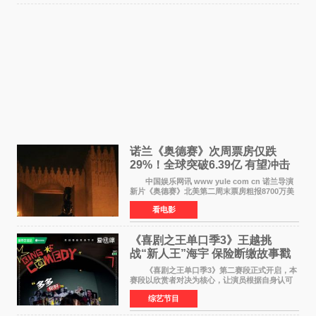
诺兰《奥德赛》次周票房仅跌
29%！全球突破6.39亿 有望冲击
13亿成诺兰最卖座电影
中国娱乐网讯 www yule com cn 诺兰导演
新片《奥德赛》北美第二周末票房粗报8700万美
元（周五至周日：2600万&rarr;3460万
看电影
&rarr;2640万），较首周1 24亿美元仅下跌29
6%，走势极为强劲，远超
《喜剧之王单口季3》王越挑
战“新人王”海宇 保险断缴故事戳
中生活痛点
《喜剧之王单口季3》第二赛段正式开启，本
赛段以欣赏者对决为核心，让演员根据自身认可
选择对手，在作品碰撞中完成一次喜剧创作者之
综艺节目
间的交流。这里有实力相当的正面对抗，也有老
朋友、老对手之