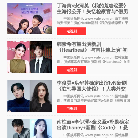
丁海寅×安河英《我的荒糖恋爱》
主海报公开！失忆检察官与“假男
友”同居罗曼史来
中国娱乐网讯 www yule com cn 由丁海寅
与安河英主演的Netflix新剧《我的荒糖恋爱》于
近日公开主海报，正式进入开播倒计时。 海
电视剧
报中，两人并肩站在充满怀旧气息的九津麦芽村
街道上，丁
韩素希有望出演新剧
《Heartbeat》 与南柱赫上演“初
恋归来”奇幻罗曼史
中国娱乐网讯 www yule com cn 据韩媒报
道，演员韩素希有望出演新剧《Heartbeat》女主
角，与南柱赫合作，引发高度关注。 韩素希
电视剧
在剧中饰演能够看到过去的女人洪莎朗一角，因
初恋的意外
李俊昊×洪华莲确定出演tvN新剧
《驻韩异国大使馆》！人类外交
官与“龙”大使的奇幻
中国娱乐网讯 www yule com cn 据韩媒报
道，李俊昊与洪华莲确定出演tvN新剧《驻韩异国
大使馆》，分别担任男女主角，引发期待。
电视剧
该剧讲述了一位因管理驻韩异国大使馆（负责管
理居住在大韩
南柱赫×李伊潭×金义圣×朴勋确定
出演Disney+新剧《Code》！悬
疑犯罪惊悚明年上线
中国娱乐网讯 www yule com cn 据韩媒报