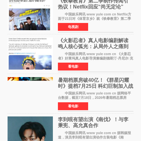
《铁拳教育》第二季制作传闻引
热议！Netflix回应“尚无定论”
中国娱乐网讯 www yule com cn Netflix方
面于21日对《体育京乡》就《铁拳教育》第二季
制作传闻划清界限，表示尚无定论。然而，业界
电视剧
却有传闻称已就《铁拳教育》第二季的制作展开
了讨论——《
《火影忍者》真人电影编剧解读
鸣人核心弧光：从局外人之痛到
自我觉醒
中国娱乐网讯 www yule com cn 《火影忍
者》好莱坞真人电影导演兼编剧德斯汀·丹尼尔·克
雷顿近日在采访中分享了对主角鸣人成长弧光的
看电影
理解，透露电影将深入探索鸣人作为局外人的情
感历程。
暑期档票房破40亿！《群星闪耀
时》提档7月25日 科幻巨制加入战
局
中国娱乐网讯 www yule com cn 据网络平
台数据，截至7月18日，2026年暑期档总票房
（含预售）已正式突破40亿元大关，年度总票房
看电影
也随之逼近197亿元。超百部中外佳片同台竞技，
点燃了盛夏的电
李到晛有望出演《南伐》！与李
秉宪、高允真合作
中国娱乐网讯 www yule com cn 据韩媒报
道，演员李到晛有望出演动作古装电影《南