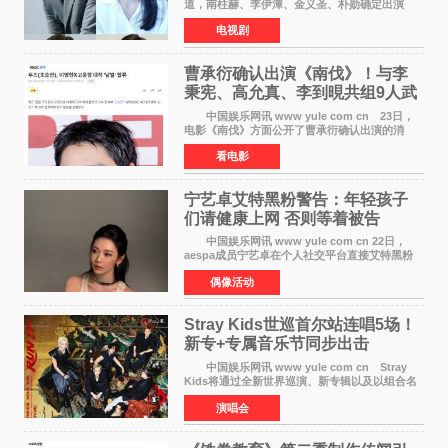
道，南柱赫、李伊潭、金义圣、朴勋确定出演
Disney+新剧《Code》，该剧预计将于明年播
电视剧
出，引发高度关注。 本剧改编自同名人气台
剧，讲述了一位往来
曹承衍确认出演《南伐》！与李
秉宪、高允真、李到晛共组9人武
士团
中国娱乐网讯 www yule com cn 23日，
电影《南伐》方面公开了曹承衍确认出演的消
息。通过歌手活动展现出独特色彩的曹承衍将在
看电影
片中饰演拥有出色弓箭技术的弓箭手，他将在这
一历史动作大片中展
宁艺卓艾特黑粉警告：年轻孩子
们​请健康上网 否则等着被告
中国娱乐网讯 www yule com cn 22日，
aespa成员宁艺卓在个人社交平台直接艾特黑粉
账号，正面喊话回应长期以来的恶意攻击，引发
偶像活动
广泛关注。 宁艺卓在文中表示，自己早已注
意到部分网友持续
Stray Kids世巡首尔站连唱5场！
新专+专属音乐节同步出击
中国娱乐网讯 www yule com cn Stray
Kids将通过全新世界巡演、新专辑以及以组合名
义打造的专属音乐节等一系列全球活动，开启事
演唱会
业发展的全新篇章。 Stray Kids将于7月25日
至26日、29日