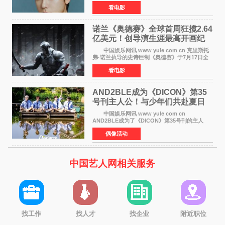
伐》，与李秉宪、高允真合作，引发关注。
看电影
该片为动作古装片，讲述朝鲜初期，为了解救被
倭寇绑走的俘虏，9
诺兰《奥德赛》全球首周狂揽2.64
亿美元！创导演生涯最高开画纪
录
中国娱乐网讯 www yule com cn 克里斯托
弗·诺兰执导的史诗巨制《奥德赛》于7月17日全
球上映，首周末票房表现远超预期——北美首周
看电影
三天粗报1 245亿美元（开画3919馆），全球首周
2 641亿美元
AND2BLE成为《DICON》第35
号刊主人公！与少年们共赴夏日
之约
中国娱乐网讯 www yule com cn
AND2BLE成为了《DICON》第35号刊的主人
公，本期标题为And The Summer。作为出道后
偶像活动
首次担任杂志画报主角的完整体，AND2BLE用清
澈的少年感与全新的夏天相遇了
中国艺人网相关服务
找工作
找人才
找企业
附近职位