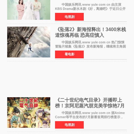
离婚体验记来袭
中国娱乐网讯 www yule com cn 由主演
KBS Drama新水木剧《好，离婚吧》于近日公开
主海报，正式进入开播倒计时。 海报中，男
电视剧
女主角背对背站立，各自望向不同方向，中央的
空白与冷漠的表情
《坠落2》新海报释出！3400米栈
道惊魂再临 恐高症慎入
中国娱乐网讯 www yule com cn 热门惊悚
冒险片续集《坠落2》发布新海报，继续将主角困
于绝境高处——这一次，是摇摇欲坠的徒步栈
看电影
道。该片将于今年9月2日北美上映，恐高症患者
请提前做好心理
《二十世纪电气目录》开播即上
榜！京阿尼蒸汽朋克美学惊艳7月
新番季
中国娱乐网讯 www yule com cn 据Anime
Corner等平台发布的7月新番首周排行榜显示，
由京都动画制作的《二十世纪电气目录》在多个
电视剧
榜单中表现亮眼，位列AniLab全球TOP10第十
名。该剧改编自结