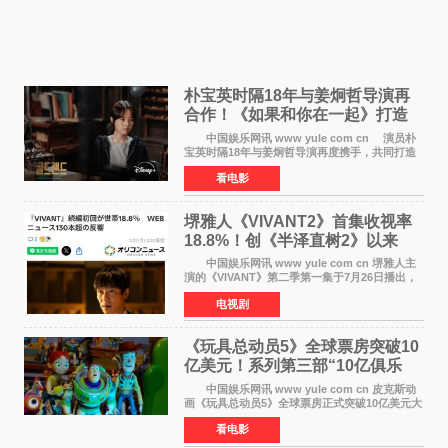
朴宝英时隔18年与姜炯哲导演再
合作！《如果和你在一起》打造
奇幻浪漫喜剧
中国娱乐网讯 www yule com cn 演员朴
宝英时隔18年与姜炯哲导演再度携手，共同打造
备受期待的浪漫喜剧新作《如果和你在一起》
看电影
（暂定名）。据OSEN报道，朴宝英将出演该片
女主角，自2008年《
堺雅人《VIVANT2》首集收视率
18.8%！创《半泽直树2》以来
TBS周日剧场最高开局
中国娱乐网讯 www yule com cn 堺雅人主
演的《VIVANT》第二季第一集于7月26日播出，
首集收视率高达18 8%，成为自2020年《半泽直
电视剧
树2》首集22%以来，TBS周日剧场最高开播收视
纪录。 考虑到
《玩具总动员5》全球票房突破10
亿美元！系列第三部“10亿俱乐
部”达成
中国娱乐网讯 www yule com cn 皮克斯动
画《玩具总动员5》全球票房正式突破10亿美元大
关。截至上周末，该片全球累计票房已达10 22亿
看电影
美元，其中北美市场贡献4 48亿美元，中国内地
票房达2 82