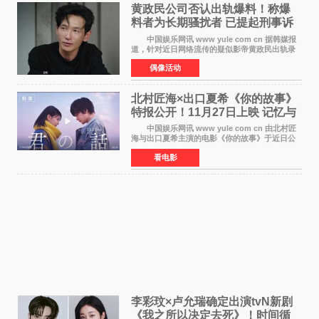
黄政民公司否认出轨爆料！称爆
料者为长期骚扰者 已提起刑事诉
讼
中国娱乐网讯 www yule com cn 据韩媒报
道，针对近日网络流传的疑似影帝黄政民出轨录
音及短信爆料，黄政民所属经纪公司于今日正式
偶像活动
发表声明，明确否认相关传闻。 公司表示，
爆料者是一名长
北村匠海×出口夏希《你的故事》
特报公开！11月27日上映 记忆与
初恋的奇幻交织
中国娱乐网讯 www yule com cn 由北村匠
海与出口夏希主演的电影《你的故事》于近日公
开特报影像，正式定档11月27日上映。 本片
看电影
改编自三秋缒同名小说，编剧由曾执笔《孤独摇
滚！》的吉田惠
李彩玟×卢允瑞确定出演tvN新剧
《我之所以决定去死》！时间循