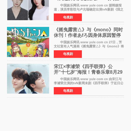
环青春爱情来袭
中国娱乐网讯 www yule com cn 据韩媒报
道，演员李彩玟与卢允瑞确定出演tvN新剧《我之
所以决定去死》，分别担任男女主角。该剧预计
电视剧
将于明年播出，引发观众期待。 本剧改编自
NAVER同名人气
《摇曳露营△》与《mono》同时
休刊！作者あfろ因身体原因暂停
双连载
中国娱乐网讯 www yule com cn 27日，芳
文社宣布人气漫画《摇曳露营△》与《mono》将
暂停连载一段时间，原因是漫画家あfろ身体状况
电视剧
不佳。 编辑部表示：一直承蒙各位对
《mono》的喜爱，
宋江×李濬荣《四手联弹》公
开“十七岁”海报！青春乐章8月29
日奏响
中国娱乐网讯 www yule com cn 由宋江与
李濬荣主演的tvN新周末剧《四手联弹》于近日公
开十七岁版海报，以充满青春气息的画面再度点
电视剧
燃观众期待。 海报中，宋江与李濬荣并肩站
在音乐教室的