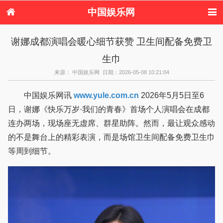
中国娱乐网
首页
新闻
女性
看电影
谢娜成都演唱会暖心细节获赞 卫生间配备免费卫
电视剧
演唱会
综艺节目
偶像活动
生巾
热周边
来源： 中国娱乐网 日期：2026-05-08 10:21:04
中国娱乐网讯
www.yule.com.cn
2026年5月5日至6
日，谢娜《快乐万岁·我们的青春》首场个人演唱会在成都
连办两场，现场座无虚席、群星助阵。然而，最让观众感动
的不是舞台上的精彩表演，而是场馆卫生间配备免费卫生巾
等周到细节。