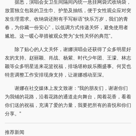
据悉，演唱会女卫生间隔间内统一悬挂网袋式收纳袋，
放置独立包装的卫生巾、护垫及抽纸，便于女性观众应对突
发生理需求。收纳袋还附有手写标语"快乐万岁，我们的青
春，为你藏一份安心"，以低调方式传递关怀，避免使用者
尴尬。这一暖心举措被观众赞为"女性关怀的典范"。
除了贴心的人文关怀，谢娜演唱会还获得了众多明星好
友的支持。赵丽颖、肖战、杨紫、时代少年团、王濛、林志
颖等众多明星送来花篮祝福，排场堪称娱乐圈盛事。何炅也
特意调整工作安排现身支持，让谢娜感动至深。
谢娜在社交媒体上发文致谢：“我的朋友们，谢谢你们
为我铺的花路，沿着花路的通道走向舞台，闻着花香，看着
你们送的祝福，充满了爱的力量，我要把所有的喜悦和你们
分享。”
推荐新闻