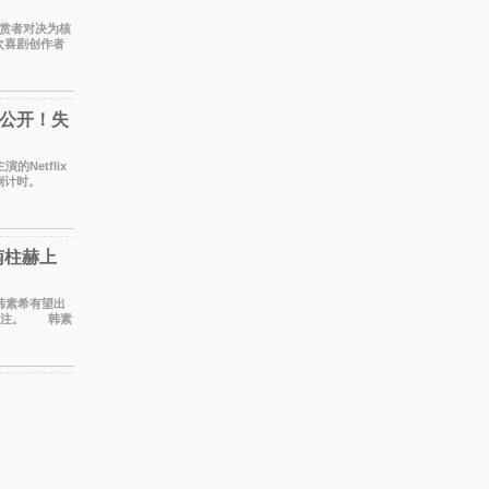
赏者对决为核
次喜剧创作者
老对手之
公开！失
播倒计时。
，丁
与南柱赫上
度关注。 韩素
意外