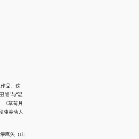
作品。这
陋”与“温
》、《草莓月
段凄美动人
亲鹰矢（山