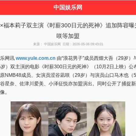
中国娱乐网
页
新闻
女性
看
×福本莉子双主演《时薪300日元的死神》追加阵容曝
视剧
演唱会
综艺节目
偶
咲等加盟
周边
来源： 中国娱乐网 日期：2026-05-06 09:43:01
乐网讯
www.yule.com.cn
由“浪花男子”成员西畑大吾（29岁）与女演员福
5岁）双主演的电影《时薪300日元的死神》（10月2日上映）公
原NMB48成员、女演员涩谷凪咲（29岁）与演员山口马木也（
谷星奈、佐津川爱美、小泽征悦亦加盟演出。同时公开了捕捉新
像。