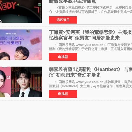
断缴故事戳中生活痛点
《喜剧之王单口季3》第二赛段正式开启，本赛段以欣
心，让演员根据自身认可选择对手，在作品碰撞中完成一
之间的交流。这里有实力相当的正面对抗，也有老朋友、
综艺节目
丁海寅×安河英《我的荒糖恋爱》主海报
忆检察官与“假男友”同居罗曼史来
中国娱乐网讯 www yule com cn 由丁海寅与安河英主演的Netflix
新剧《我的荒糖恋爱》于近日公开主海报，正式进入开
海报中，两人并肩站在充满怀旧气息的九津麦芽村街道上
电视剧
韩素希有望出演新剧《Heartbeat》 
演“初恋归来”奇幻罗曼史
中国娱乐网讯 www yule com cn 据韩媒报道，演员韩素希有望出
演新剧《Heartbeat》女主角，与南柱赫合作，引发高
希在剧中饰演能够看到过去的女人洪莎朗一角，因初恋的
电视剧