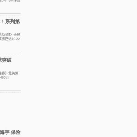
20年《半泽直
。 考虑到
元！系列第
已达10 22
82
球突破
奥德赛》北美第
460万
势极为强劲，远超
海宇 保险