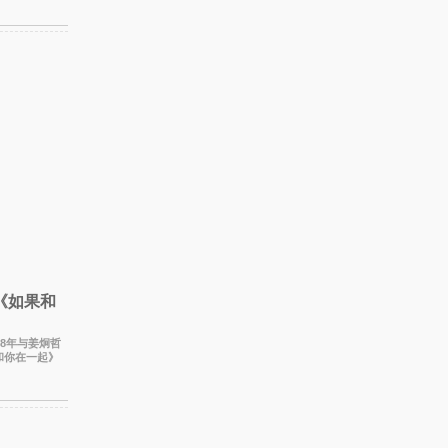
《如果和
18年与姜炯哲
和你在一起》
008年《