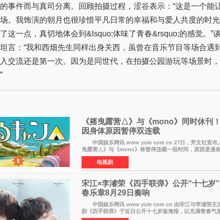
的事件而与真司分离。回顾拍摄过程，涩谷表示：“这是一个能
场。我饰演的朝月也很珍惜平凡日常的幸福和与爱人共度的时光
这一点，真切地体会到&lsquo;体味了青春&rsquo;的感觉。”
坦言：“我和西畑先生同样出身关西，虽曾在音乐节目等场合遇
入交流还是第一次。因为是同世代，在拍摄公园游玩等场景时，
”
《摇曳露营△》与《mono》同时休刊！
因身体原因暂停双连载
中国娱乐网讯 www yule com cn 27日，芳文社宣布人气漫画《摇
曳露营△》与《mono》将暂停连载一段时间，原因是漫画
状况不佳。 编辑部表示：一直承蒙各位对《mono》
电视剧
宋江×李濬荣《四手联弹》公开“十七岁
春乐章8月29日奏响
中国娱乐网讯 www yule com cn 由宋江与李濬荣主
剧《四手联弹》于近日公开十七岁版海报，以充满青春气
点燃观众期待。 海报中，宋江与李濬荣并肩站在音乐