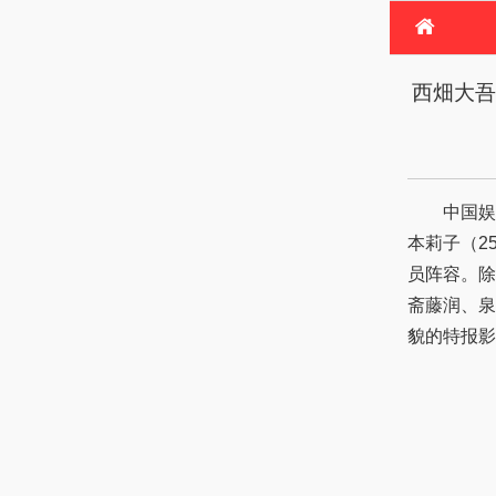
首
西畑大吾
电
热
中国娱
本莉子（2
员阵容。除
斋藤润、泉
貌的特报影