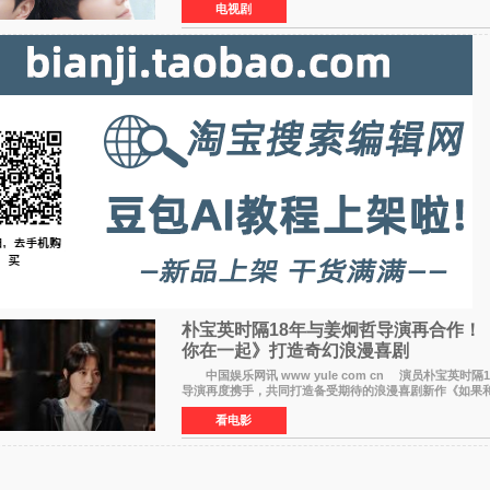
电视剧
朴宝英时隔18年与姜炯哲导演再合作！
你在一起》打造奇幻浪漫喜剧
中国娱乐网讯 www yule com cn 演员朴宝英时隔
导演再度携手，共同打造备受期待的浪漫喜剧新作《如果
（暂定名）。据OSEN报道，朴宝英将出演该片女主角，自2
看电影