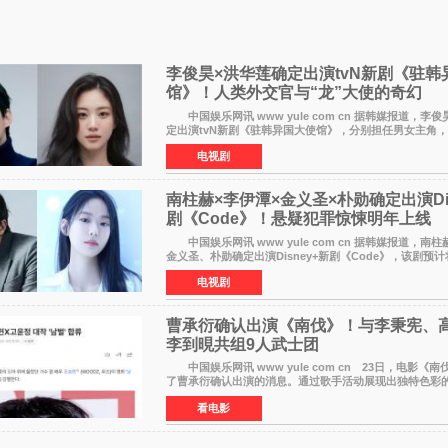
李俊昊×洪华莲确定出演tvN新剧《驻韩
馆》！人类外交官与“龙”大使的奇幻
中国娱乐网讯 www yule com cn 据韩媒报道，李
定出演tvN新剧《驻韩异国大使馆》，分别担任男女主角
待。 该剧讲述了一位因管理驻韩异国大使馆（负责管
电视剧
南柱赫×李伊潭×金义圣×朴勋确定出演Dis
剧《Code》！悬疑犯罪惊悚明年上线
中国娱乐网讯 www yule com cn 据韩媒报道，南
金义圣、朴勋确定出演Disney+新剧《Code》，该剧预
出，引发高度关注。 本剧改编自同名人气台剧，讲述
电视剧
曹承衍确认出演《南伐》！与李秉宪、
李到晛共组9人武士团
中国娱乐网讯 www yule com cn 23日，电影《
了曹承衍确认出演的消息。通过歌手活动展现出独特色彩
片中饰演拥有出色弓箭技术的弓箭手，他将在这一历史动
看电影