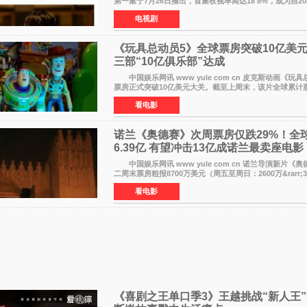
第一集于7月26日播出，首集收视率高达18 8%，成为自20
树2》首集22%以来，TBS周日剧场最高开播收视纪录
电视剧
《玩具总动员5》全球票房突破10亿美
三部“10亿俱乐部”达成
中国娱乐网讯 www yule com cn 皮克斯动画《玩具总动员5》全球
票房正式突破10亿美元大关。截至上周末，该片全球累计票房
亿美元，其中北美市场贡献4 48亿美元，中国内地票房达2 
看电影
诺兰《奥德赛》次周票房仅跌29%！全
6.39亿 有望冲击13亿成诺兰最卖座电影
中国娱乐网讯 www yule com cn 诺兰导演新片《
二周末票房粗报8700万美元（周五至周日：2600万&rarr;3
&rarr;2640万），较首周1 24亿美元仅下跌29 6%，走
看电影
《喜剧之王单口季3》王越挑战“新人王”