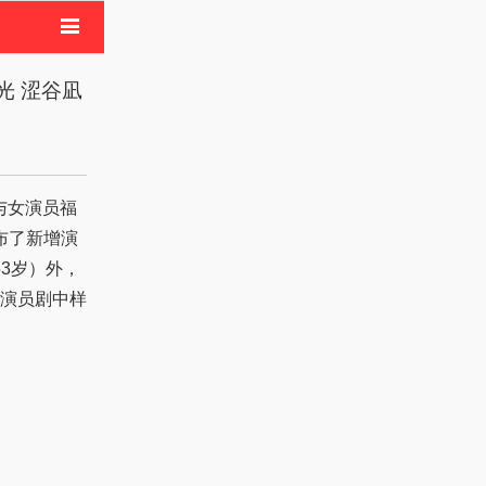
电影
光 涩谷凪
像活动
布了新增演
53岁）外，
演员剧中样