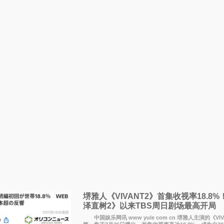
堺雅人《VIVANT2》首集收视率18.8
泽直树2》以来TBS周日剧场最高开局
中国娱乐网讯 www yule com cn 堺雅人主演的《VI