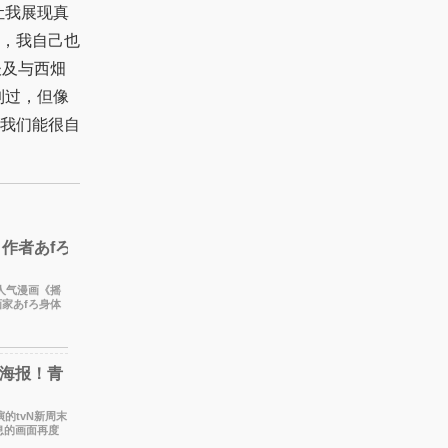
让我展现真
，我自己也
谈及与西畑
到过，但像
我们能很自
作者あfろ
家あfろ身体
的喜爱，
”海报！青
演的tvN新周末
息的画面再度
教室的