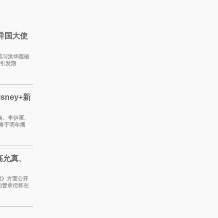
异国大使
俊昊与洪华莲确
，引发期
理居住在大韩
ney+新
柱赫、李伊潭、
计将于明年播
了一位往来
高允真、
南伐》方面公开
的曹承衍将在
作大片中展