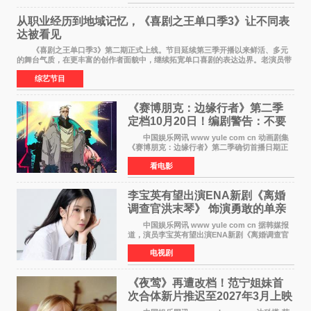
过生存节目《SIXTE
从职业经历到地域记忆，《喜剧之王单口季3》让不同表
达被看见
《喜剧之王单口季3》第二期正式上线。节目延续第三季开播以来鲜活、多元
的舞台气质，在更丰富的创作者面貌中，继续拓宽单口喜剧的表达边界。老演员带
着更加成熟的文本与舞台掌控回归，新面孔则
综艺节目
《赛博朋克：边缘行者》第二季
定档10月20日！编剧警告：不要
对角色投入太深
中国娱乐网讯 www yule com cn 动画剧集
《赛博朋克：边缘行者》第二季确切首播日期正
式敲定——将于10月20日在Netflix全球上线。此
看电影
前，Netflix韩国官方账号曾短暂出现这一日期信
息，随后迅
李宝英有望出演ENA新剧《离婚
调查官洪末琴》 饰演勇敢的单亲
妈妈家事调查官
中国娱乐网讯 www yule com cn 据韩媒报
道，演员李宝英有望出演ENA新剧《离婚调查官
洪末琴》女主角，引发观众期待。 李宝英在
电视剧
剧中饰演家庭法院家事调查官洪末琴一角——即
使在极限状况
《夜莺》再遭改档！范宁姐妹首
次合体新片推迟至2027年3月上映