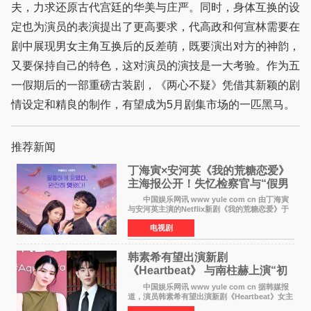
夫，力求还原古代宫廷的华美与庄严。同时，身体互换的设
定也为演员的表演提出了更高要求，代高政和何宣林需要在
剧中展现男女主角互换后的反差萌，既要演出对方的神韵，
又要保持自己的特色，这对演员的演技是一大考验。作为五
一假期后的一部重磅古装剧，《两心不疑》凭借其新颖的剧
情设定和精良的制作，有望成为5月剧集市场的一匹黑马。
推荐新闻
丁海寅×安河英《我的荒糖恋爱》
主海报公开！失忆检察官与“假男
友”同居罗曼史来
中国娱乐网讯 www yule com cn 由丁海寅
与安河英主演的Netflix新剧《我的荒糖恋爱》于
近日公开主海报，正式进入开播倒计时。 海
电视剧
报中，两人并肩站在充满怀旧气息的九津麦芽村
街道上，丁
韩素希有望出演新剧
《Heartbeat》 与南柱赫上演“初
恋归来”奇幻罗曼史
中国娱乐网讯 www yule com cn 据韩媒报
道，演员韩素希有望出演新剧《Heartbeat》女主
角，与南柱赫合作，引发高度关注。 韩素希