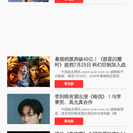
感历程。
暑期档票房破40亿！《群星闪耀
时》提档7月25日 科幻巨制加入战
局
中国娱乐网讯 www yule com cn 据网络平
台数据，截至7月18日，2026年暑期档总票房
（含预售）已正式突破40亿元大关，年度总票房
看电影
也随之逼近197亿元。超百部中外佳片同台竞技，
点燃了盛夏的电
李到晛有望出演《南伐》！与李
秉宪、高允真合作
中国娱乐网讯 www yule com cn 据韩媒报
道，演员李到晛有望出演动作古装电影《南
伐》，与李秉宪、高允真合作，引发关注。
看电影
该片为动作古装片，讲述朝鲜初期，为了解救被
倭寇绑走的俘虏，9