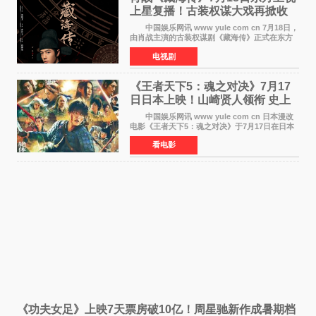
上星复播！古装权谋大戏再掀收
视热潮
中国娱乐网讯 www yule com cn 7月18日，
由肖战主演的古装权谋剧《藏海传》正式在东方
卫视上星复播，引发广泛关注。该剧此前已在网
电视剧
络平台播出，凭借精良制作和紧凑剧情收获不俗
口碑，此次上
《王者天下5：魂之对决》7月17
日日本上映！山崎贤人领衔 史上
最大“函谷关防卫战”
中国娱乐网讯 www yule com cn 日本漫改
电影《王者天下5：魂之对决》于7月17日在日本
全国上映。这部由佐藤信介执导、山崎贤人主演
看电影
的历史动作片，改编自原泰久同名人气漫画，继
续讲述信和漂
《功夫女足》上映7天票房破10亿！周星驰新作成暑期档