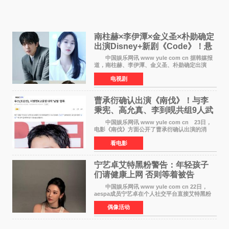
南柱赫×李伊潭×金义圣×朴勋确定
出演Disney+新剧《Code》！悬
疑犯罪惊悚明年上线
中国娱乐网讯 www yule com cn 据韩媒报
道，南柱赫、李伊潭、金义圣、朴勋确定出演
Disney+新剧《Code》，该剧预计将于明年播
电视剧
出，引发高度关注。 本剧改编自同名人气台
剧，讲述了一位往来
曹承衍确认出演《南伐》！与李
秉宪、高允真、李到晛共组9人武
士团
中国娱乐网讯 www yule com cn 23日，
电影《南伐》方面公开了曹承衍确认出演的消
息。通过歌手活动展现出独特色彩的曹承衍将在
看电影
片中饰演拥有出色弓箭技术的弓箭手，他将在这
一历史动作大片中展
宁艺卓艾特黑粉警告：年轻孩子
们​请健康上网 否则等着被告
中国娱乐网讯 www yule com cn 22日，
aespa成员宁艺卓在个人社交平台直接艾特黑粉
账号，正面喊话回应长期以来的恶意攻击，引发
偶像活动
广泛关注。 宁艺卓在文中表示，自己早已注
意到部分网友持续