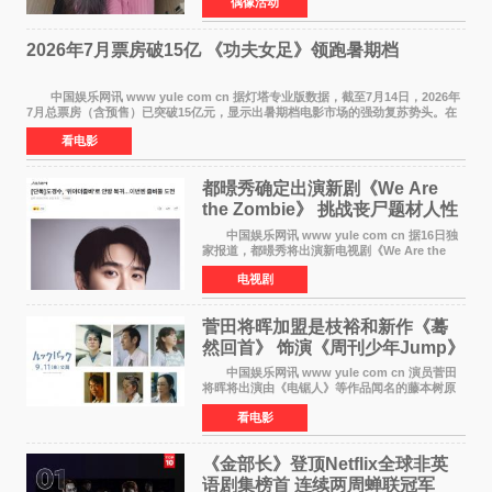
偶像活动
字里行间流露不舍与祝福。 于正透露，以前
每次有演员到期不
2026年7月票房破15亿 《功夫女足》领跑暑期档
中国娱乐网讯 www yule com cn 据灯塔专业版数据，截至7月14日，2026年
7月总票房（含预售）已突破15亿元，显示出暑期档电影市场的强劲复苏势头。在
众多上映影片中，《功夫女足》《小黄人与大
看电影
都暻秀确定出演新剧《We Are
the Zombie》 挑战丧尸题材人性
喜剧
中国娱乐网讯 www yule com cn 据16日独
家报道，都暻秀将出演新电视剧《We Are the
Zombie》，在剧中饰演主演金仁钟一角，挑战与
电视剧
以往丧尸题材截然不同的人性喜剧。 新剧
《We Are t
菅田将晖加盟是枝裕和新作《蓦
然回首》 饰演《周刊少年Jump》
编辑
中国娱乐网讯 www yule com cn 演员菅田
将晖将出演由《电锯人》等作品闻名的藤本树原
作漫画改编的电影《蓦然回首》（是枝裕和导
看电影
演）。菅田饰演的角色是初中时代两位主人公带
着完成的作品前去
《金部长》登顶Netflix全球非英
语剧集榜首 连续两周蝉联冠军