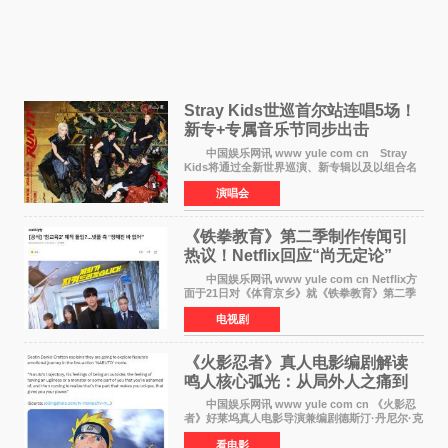
Stray Kids世巡首尔站连唱5场！
新专+专属音乐节同步出击
中国娱乐网讯 www yule com cn Stray
Kids将通过全新世界巡演、新专辑以及以组合名
义打造的专属音乐节等一系列全球活动，开启事
演唱会
业发展的全新篇章。 Stray Kids将于7月25日
至26日、29日
《铁拳教育》第二季制作传闻引
热议！Netflix回应“尚无定论”
中国娱乐网讯 www yule com cn Netflix方
面于21日对《体育京乡》就《铁拳教育》第二季
制作传闻划清界限，表示尚无定论。然而，业界
电视剧
却有传闻称已就《铁拳教育》第二季的制作展开
了讨论——《
《火影忍者》真人电影编剧解读
鸣人核心弧光：从局外人之痛到
自我觉醒
中国娱乐网讯 www yule com cn 《火影忍
者》好莱坞真人电影导演兼编剧德斯汀·丹尼尔·克
雷顿近日在采访中分享了对主角鸣人成长弧光的
看电影
理解，透露电影将深入探索鸣人作为局外人的情