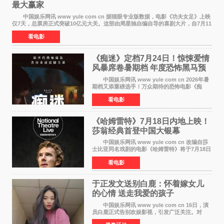
最大赢家
中国娱乐网讯 www yule com cn 据猫眼专业版数据，电影《功夫女足》上映
仅7天，总票房正式突破10亿元大关。这部由周星驰自编自导的喜剧大片，自7月11
日公映以来便展现出惊人的市场统治力。
看电影
《痴迷》定档7月24日！惊悚爱情
风暴席卷暑期档 年度恐怖黑马预
定
中国娱乐网讯 www yule com cn 2026年暑
期档又添重磅选手！万众期待的恐怖电影《痴
迷》今日正式官宣定档，将于7月24日登陆内地各
看电影
大院线。这部被业内专家誉为新世代爆款恐怖电
影的作品，将为
《哈姆雷特》7月18日内地上映！
莎翁经典首登中国大银幕
中国娱乐网讯 www yule com cn 改编自莎
士比亚同名戏剧的电影《哈姆雷特》将于7月18日
在中国内地上映。这部跨越四百年的文学经典被
看电影
搬上大银幕，为观众带来一场视觉与听觉的双重
盛宴。 《
于正发文送别白鹿：怀着嫁女儿
的心情 送走我爱的孩子
中国娱乐网讯 www yule com cn 16日，演
员白鹿正式告别欢娱影视，引发广泛关注。对
此，欢娱影视创始人于正在社交平台发文回应，