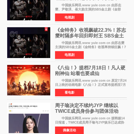
中国娱乐网讯 www yule com cn 由苏志
燮、尹敬淏、崔大勋主演的SBS金土剧《金部
长》持续席卷全球，收获海内外观众热烈反
电视剧
响。 15日，据Netflix官方排行榜网站Tudum
公布的数据，SBS金土剧《
《金特务》收视飙破22.3%！苏志
燮时隔多年回归即封王 SBS金土
剧新纪录诞生
中国娱乐网讯 www yule com cn 由苏志燮
主演的SBS金土剧《金特务》收视率持续狂飙！7
月11日播出的第6集全国平均收视率高达22 3%，
电视剧
瞬间最高更冲上26 4%，不仅再度刷新自身纪
录，更稳坐同时段
《八仙！》提档7月18日！凡人硬
刚神仙 站着也要成仙
中国娱乐网讯 www yule com cn 原定7月24
日上映的动画电影《八仙！》正式宣布提档至7月
18日。这部国风动画大片将八仙过海，各显神通
看电影
这句刻在国人DNA里的俗语玩出了新花样——影
片讲述凡人
周子瑜决定不续约JYP 继续以
TWICE成员身份参与团体活动
中国娱乐网讯 www yule com cn 据韩媒14
日报道，TWICE成员周子瑜与JYP娱乐已达成协
议，不再续签个人专属合约，但她将继续参与
偶像活动
TWICE的完整团体活动。 周子瑜于2015年通