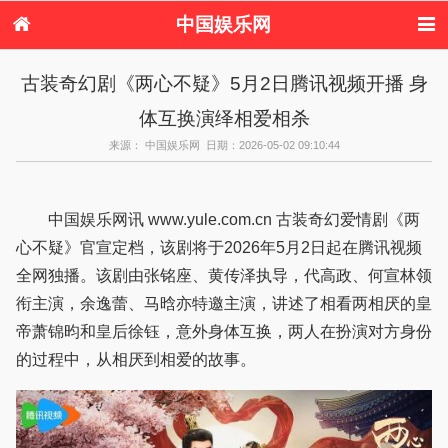
中国娱乐网
首页
新闻
女性
看电影
古装奇幻剧《两心不疑》5月2日腾讯视频开播 身
电视剧
演唱会
综艺节目
偶像活动
体互换演绎相爱相杀
热周边
来源： 中国娱乐网 日期：2026-05-02 09:10:44
中国娱乐网讯 www.yule.com.cn 古装奇幻爱情剧《两
心不疑》官宣定档，该剧将于2026年5月2日起在腾讯视频
全网独播。该剧由张铭座、黄传泽执导，代高政、何宣林领
衔主演，余逸蕾、马晗亦特邀主演，讲述了相看两相厌的皇
帝萧锦昀和皇后徐钰，意外身体互换，两人在扮演对方身份
的过程中，从相厌到相爱的故事。