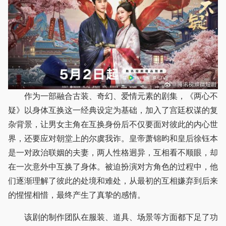
作为一部融合古装、奇幻、爱情元素的剧集，《两心不
疑》以身体互换这一经典设定为基础，加入了宫廷权谋的复
杂背景，让男女主角在互换身份后不仅要面对彼此的内心世
界，还要应对朝堂上的尔虞我诈。皇帝萧锦昀和皇后徐钰本
是一对政治联姻的夫妻，两人性格迥异，互相看不顺眼，却
在一次意外中互换了身体。被迫扮演对方角色的过程中，他
们逐渐理解了彼此的处境和难处，从最初的互相嫌弃到后来
的惺惺相惜，最终产生了真挚的感情。
该剧的制作团队在服装、道具、场景等方面都下足了功