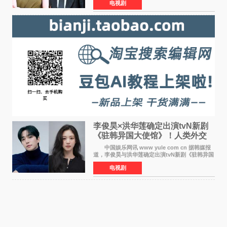
电视剧
在剧中饰演能够看到过去的女人洪莎朗一角，因
初恋的意外
李俊昊×洪华莲确定出演tvN新剧
《驻韩异国大使馆》！人类外交
官与“龙”大使的奇幻
中国娱乐网讯 www yule com cn 据韩媒报
道，李俊昊与洪华莲确定出演tvN新剧《驻韩异国
大使馆》，分别担任男女主角，引发期待。
电视剧
该剧讲述了一位因管理驻韩异国大使馆（负责管
理居住在大韩