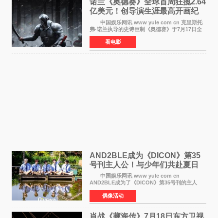
诺兰《奥德赛》全球首周狂揽2.64
亿美元！创导演生涯最高开画纪
录
中国娱乐网讯 www yule com cn 克里斯托
弗·诺兰执导的史诗巨制《奥德赛》于7月17日全
球上映，首周末票房表现远超预期——北美首周
看电影
三天粗报1 245亿美元（开画3919馆），全球首周
2 641亿美元
AND2BLE成为《DICON》第35
号刊主人公！与少年们共赴夏日
之约
中国娱乐网讯 www yule com cn
AND2BLE成为了《DICON》第35号刊的主人
公，本期标题为And The Summer。作为出道后
偶像活动
首次担任杂志画报主角的完整体，AND2BLE用清
澈的少年感与全新的夏天相遇了
肖战《藏海传》7月18日东方卫视