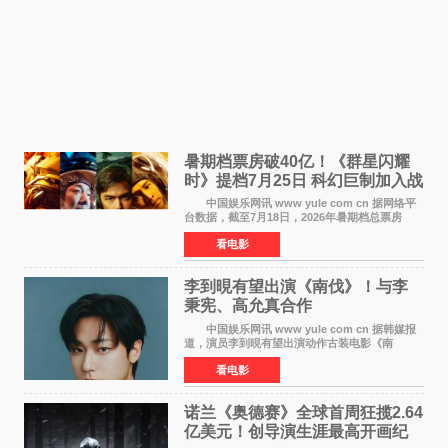
暑期档票房破40亿！《群星闪耀
时》提档7月25日 科幻巨制加入战
局
中国娱乐网讯 www yule com cn 据网络平
台数据，截至7月18日，2026年暑期档总票房
（含预售）已正式突破40亿元大关，年度总票房
看电影
也随之逼近197亿元。超百部中外佳片同台竞技，
点燃了盛夏的电
李到晛有望出演《南伐》！与李
秉宪、高允真合作
中国娱乐网讯 www yule com cn 据韩媒报
道，演员李到晛有望出演动作古装电影《南
伐》，与李秉宪、高允真合作，引发关注。
看电影
该片为动作古装片，讲述朝鲜初期，为了解救被
倭寇绑走的俘虏，9
诺兰《奥德赛》全球首周狂揽2.64
亿美元！创导演生涯最高开画纪