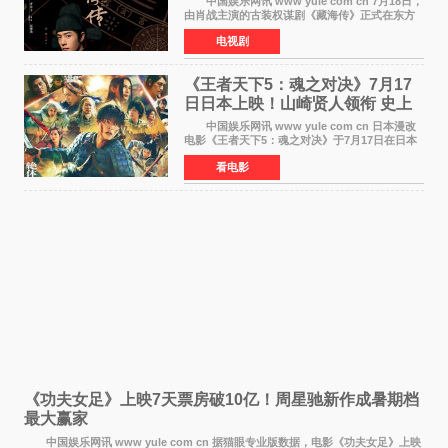
中国娱乐网讯 www yule com cn 7月18日，
由肖战主演的古装权谋剧《藏海传》正式在东方
卫视上星复播，引发广泛关注。该剧此前已在网
电视剧
络平台播出，凭借精良制作和紧凑剧情收获不俗
口碑，此次上
《王者天下5：魂之对决》7月17
日日本上映！山崎贤人领衔 史上
最大“函谷关防卫战”
中国娱乐网讯 www yule com cn 日本漫改
电影《王者天下5：魂之对决》于7月17日在日本
全国上映。这部由佐藤信介执导、山崎贤人主演
看电影
的历史动作片，改编自原泰久同名人气漫画，继
续讲述信和漂
《功夫女足》上映7天票房破10亿！周星驰新作成暑期档
最大赢家
中国娱乐网讯 www yule com cn 据猫眼专业版数据，电影《功夫女足》上映