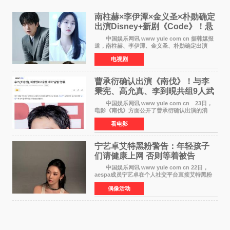
南柱赫×李伊潭×金义圣×朴勋确定
出演Disney+新剧《Code》！悬
疑犯罪惊悚明年上线
中国娱乐网讯 www yule com cn 据韩媒报
道，南柱赫、李伊潭、金义圣、朴勋确定出演
Disney+新剧《Code》，该剧预计将于明年播
电视剧
出，引发高度关注。 本剧改编自同名人气台
剧，讲述了一位往来
曹承衍确认出演《南伐》！与李
秉宪、高允真、李到晛共组9人武
士团
中国娱乐网讯 www yule com cn 23日，
电影《南伐》方面公开了曹承衍确认出演的消
息。通过歌手活动展现出独特色彩的曹承衍将在
看电影
片中饰演拥有出色弓箭技术的弓箭手，他将在这
一历史动作大片中展
宁艺卓艾特黑粉警告：年轻孩子
们​请健康上网 否则等着被告
中国娱乐网讯 www yule com cn 22日，
aespa成员宁艺卓在个人社交平台直接艾特黑粉
账号，正面喊话回应长期以来的恶意攻击，引发
偶像活动
广泛关注。 宁艺卓在文中表示，自己早已注
意到部分网友持续