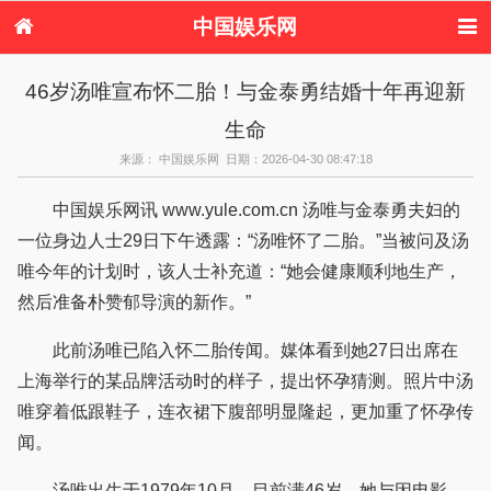
中国娱乐网
首页
新闻
女性
看电影
46岁汤唯宣布怀二胎！与金泰勇结婚十年再迎新
电视剧
演唱会
综艺节目
偶像活动
生命
热周边
来源： 中国娱乐网 日期：2026-04-30 08:47:18
中国娱乐网讯 www.yule.com.cn 汤唯与金泰勇夫妇的
一位身边人士29日下午透露：“汤唯怀了二胎。”当被问及汤
唯今年的计划时，该人士补充道：“她会健康顺利地生产，
然后准备朴赞郁导演的新作。”
此前汤唯已陷入怀二胎传闻。媒体看到她27日出席在
上海举行的某品牌活动时的样子，提出怀孕猜测。照片中汤
唯穿着低跟鞋子，连衣裙下腹部明显隆起，更加重了怀孕传
闻。
汤唯出生于1979年10月，目前满46岁。她与因电影