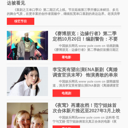
达被看见
《喜剧之王单口季3》第二期正式上线。节目延续第三季开播以来鲜活、多元
的舞台气质，在更丰富的创作者面貌中，继续拓宽单口喜剧的表达边界。老演员带
着更加成熟的文本与舞台掌控回归，新面孔则
综艺节目
《赛博朋克：边缘行者》第二季
定档10月20日！编剧警告：不要
对角色投入太深
中国娱乐网讯 www yule com cn 动画剧集
《赛博朋克：边缘行者》第二季确切首播日期正
式敲定——将于10月20日在Netflix全球上线。此
看电影
前，Netflix韩国官方账号曾短暂出现这一日期信
息，随后迅
李宝英有望出演ENA新剧《离婚
调查官洪末琴》 饰演勇敢的单亲
妈妈家事调查官
中国娱乐网讯 www yule com cn 据韩媒报
道，演员李宝英有望出演ENA新剧《离婚调查官
洪末琴》女主角，引发观众期待。 李宝英在
电视剧
剧中饰演家庭法院家事调查官洪末琴一角——即
使在极限状况
《夜莺》再遭改档！范宁姐妹首
次合体新片推迟至2027年3月上映
中国娱乐网讯www yule com cn 达科塔·范
宁与艾丽·范宁姐妹俩首次真正合体的电影《夜
莺》再度改档，从原定的2027年2月12日推迟至