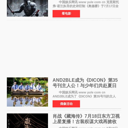
录
中国娱乐网讯 www yule com cn 克里斯托
弗·诺兰执导的史诗巨制《奥德赛》于7月17日全
球上映，首周末票房表现远超预期——北美首周
看电影
三天粗报1 245亿美元（开画3919馆），全球首周
2 641亿美元
AND2BLE成为《DICON》第35
号刊主人公！与少年们共赴夏日
之约
中国娱乐网讯 www yule com cn
AND2BLE成为了《DICON》第35号刊的主人
公，本期标题为And The Summer。作为出道后
偶像活动
首次担任杂志画报主角的完整体，AND2BLE用清
澈的少年感与全新的夏天相遇了
肖战《藏海传》7月18日东方卫视
上星复播！古装权谋大戏再掀收
视热潮