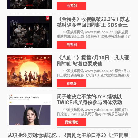
长》持续席卷全球，收获海内外观众热烈反
电视剧
响。 15日，据Netflix官方排行榜网站Tudum
公布的数据，SBS金土剧《
《金特务》收视飙破22.3%！苏志
燮时隔多年回归即封王 SBS金土
剧新纪录诞生
中国娱乐网讯 www yule com cn 由苏志燮
主演的SBS金土剧《金特务》收视率持续狂飙！7
月11日播出的第6集全国平均收视率高达22 3%，
电视剧
瞬间最高更冲上26 4%，不仅再度刷新自身纪
录，更稳坐同时段
《八仙！》提档7月18日！凡人硬
刚神仙 站着也要成仙
中国娱乐网讯 www yule com cn 原定7月24
日上映的动画电影《八仙！》正式宣布提档至7月
18日。这部国风动画大片将八仙过海，各显神通
看电影
这句刻在国人DNA里的俗语玩出了新花样——影
片讲述凡人
周子瑜决定不续约JYP 继续以
TWICE成员身份参与团体活动
中国娱乐网讯 www yule com cn 据韩媒14
日报道，TWICE成员周子瑜与JYP娱乐已达成协
议，不再续签个人专属合约，但她将继续参与
偶像活动
TWICE的完整团体活动。 周子瑜于2015年通
过生存节目《SIXTE
从职业经历到地域记忆，《喜剧之王单口季3》让不同表