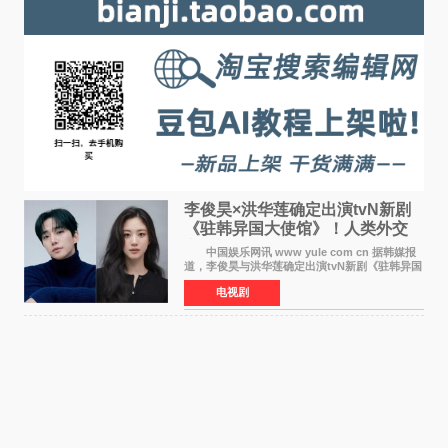
李俊昊×洪华莲确定出演tvN新剧
《驻韩异国大使馆》！人类外交
官与“龙”大使的奇幻
中国娱乐网讯 www yule com cn 据韩媒报
道，李俊昊与洪华莲确定出演tvN新剧《驻韩异国
大使馆》，分别担任男女主角，引发期待。
电视剧
该剧讲述了一位因管理驻韩异国大使馆（负责管
理居住在大韩