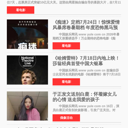
仅7天，总票房正式突破10亿元大关。这部由周星驰自编自导的喜剧大片，自7月11
日公映以来便展现出惊人的市场统治力。
看电影
《痴迷》定档7月24日！惊悚爱情
风暴席卷暑期档 年度恐怖黑马预
定
中国娱乐网讯 www yule com cn 2026年暑
期档又添重磅选手！万众期待的恐怖电影《痴
迷》今日正式官宣定档，将于7月24日登陆内地各
看电影
大院线。这部被业内专家誉为新世代爆款恐怖电
影的作品，将为
《哈姆雷特》7月18日内地上映！
莎翁经典首登中国大银幕
中国娱乐网讯 www yule com cn 改编自莎
士比亚同名戏剧的电影《哈姆雷特》将于7月18日
在中国内地上映。这部跨越四百年的文学经典被
看电影
搬上大银幕，为观众带来一场视觉与听觉的双重
盛宴。 《
于正发文送别白鹿：怀着嫁女儿
的心情 送走我爱的孩子
中国娱乐网讯 www yule com cn 16日，演
员白鹿正式告别欢娱影视，引发广泛关注。对
此，欢娱影视创始人于正在社交平台发文回应，
偶像活动
字里行间流露不舍与祝福。 于正透露，以前
每次有演员到期不