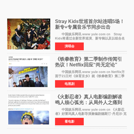
Stray Kids世巡首尔站连唱5场！
新专+专属音乐节同步出击
中国娱乐网讯 www yule com cn Stray
Kids将通过全新世界巡演、新专辑以及以组合名
义打造的专属音乐节等一系列全球活动，开启事
演唱会
业发展的全新篇章。 Stray Kids将于7月25日
至26日、29日
《铁拳教育》第二季制作传闻引
热议！Netflix回应“尚无定论”
中国娱乐网讯 www yule com cn Netflix方
面于21日对《体育京乡》就《铁拳教育》第二季
制作传闻划清界限，表示尚无定论。然而，业界
电视剧
却有传闻称已就《铁拳教育》第二季的制作展开
了讨论——《
《火影忍者》真人电影编剧解读
鸣人核心弧光：从局外人之痛到
自我觉醒
中国娱乐网讯 www yule com cn 《火影忍
者》好莱坞真人电影导演兼编剧德斯汀·丹尼尔·克
雷顿近日在采访中分享了对主角鸣人成长弧光的
看电影
理解，透露电影将深入探索鸣人作为局外人的情
感历程。