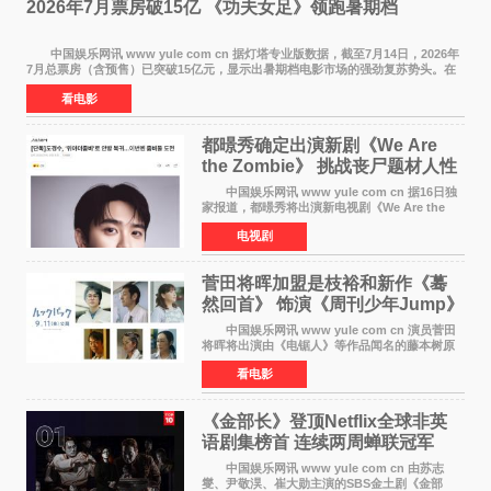
2026年7月票房破15亿 《功夫女足》领跑暑期档
中国娱乐网讯 www yule com cn 据灯塔专业版数据，截至7月14日，2026年
7月总票房（含预售）已突破15亿元，显示出暑期档电影市场的强劲复苏势头。在
众多上映影片中，《功夫女足》《小黄人与大
看电影
都暻秀确定出演新剧《We Are
the Zombie》 挑战丧尸题材人性
喜剧
中国娱乐网讯 www yule com cn 据16日独
家报道，都暻秀将出演新电视剧《We Are the
Zombie》，在剧中饰演主演金仁钟一角，挑战与
电视剧
以往丧尸题材截然不同的人性喜剧。 新剧
《We Are t
菅田将晖加盟是枝裕和新作《蓦
然回首》 饰演《周刊少年Jump》
编辑
中国娱乐网讯 www yule com cn 演员菅田
将晖将出演由《电锯人》等作品闻名的藤本树原
作漫画改编的电影《蓦然回首》（是枝裕和导
看电影
演）。菅田饰演的角色是初中时代两位主人公带
着完成的作品前去
《金部长》登顶Netflix全球非英
语剧集榜首 连续两周蝉联冠军
中国娱乐网讯 www yule com cn 由苏志
燮、尹敬淏、崔大勋主演的SBS金土剧《金部