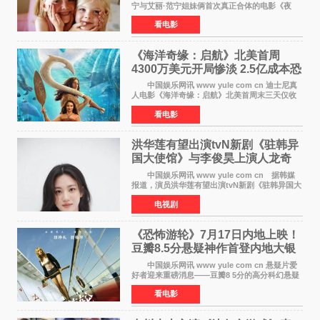
宁与艾丽·范宁姐妹俩首次真正合体的电影《夜
莺》再度改档，从原定的2027年2月12日推迟至
看电影
同年3月19日北美上映，片方希望借此利用春假档
期争取更多年轻
《海洋奇缘：启航》北美首周
4300万美元开局惨淡 2.5亿成本恐
巨亏1亿
中国娱乐网讯 www yule com cn 迪士尼真
人电影《海洋奇缘：启航》北美首周末三天仅收
4300万美元（开画3827馆），中国内地首周票房
看电影
仅840万元人民币，全球开画票房约9500万美
元，远低于业内
洪华莲有望出演tvN新剧《驻韩异
国大使馆》与李俊昊上演人龙奇
幻罗曼史
中国娱乐网讯 www yule com cn 据韩媒
报道，演员洪华莲有望出演tvN新剧《驻韩异国大
使馆》女主角，与李俊昊合作，引发观众期
电视剧
待。 该剧讲述了一位因管理驻韩异国大使馆
（负责管理居住在大
《恐怖游轮》7月17日内地上映！
豆瓣8.5分悬疑神作首登内地大银
幕
中国娱乐网讯 www yule com cn 悬疑片爱
好者迎来重磅消息——豆瓣8 5分的高分科幻悬疑
电影《恐怖游轮》正式宣布定档7月17日在内地上
看电影
映。这部由英国导演克里斯托弗·史密斯执导、惊
悚片女王梅