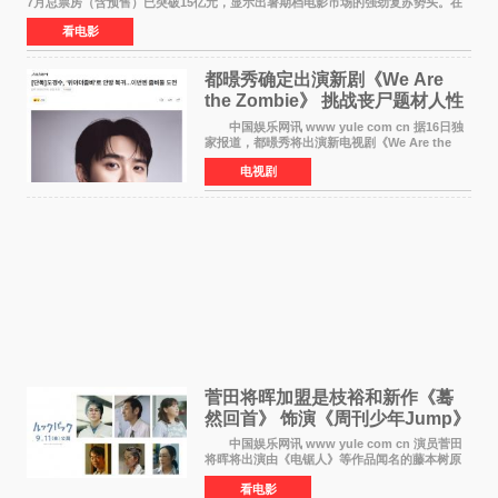
7月总票房（含预售）已突破15亿元，显示出暑期档电影市场的强劲复苏势头。在
众多上映影片中，《功夫女足》《小黄人与大
看电影
都暻秀确定出演新剧《We Are
the Zombie》 挑战丧尸题材人性
喜剧
中国娱乐网讯 www yule com cn 据16日独
家报道，都暻秀将出演新电视剧《We Are the
Zombie》，在剧中饰演主演金仁钟一角，挑战与
电视剧
以往丧尸题材截然不同的人性喜剧。 新剧
《We Are t
菅田将晖加盟是枝裕和新作《蓦
然回首》 饰演《周刊少年Jump》
编辑
中国娱乐网讯 www yule com cn 演员菅田
将晖将出演由《电锯人》等作品闻名的藤本树原
作漫画改编的电影《蓦然回首》（是枝裕和导
看电影
演）。菅田饰演的角色是初中时代两位主人公带