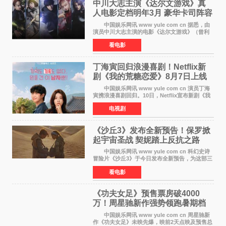
中川大志主演《达尔文游戏》真
人电影定档明年3月 豪华卡司阵容
公开
中国娱乐网讯 www yule com cn 据悉，由
演员中川大志主演的电影《达尔文游戏》（曾利
文彦执导）将于明年3月12日上映，该消息于7月9
看电影
日公布。 本片为累计发行量突破1000万册的
同名漫画的真
丁海寅回归浪漫喜剧！Netflix新
剧《我的荒糖恋爱》8月7日上线
中国娱乐网讯 www yule com cn 演员丁海
寅携浪漫喜剧回归。10日，Netflix宣布新剧《我
的荒糖恋爱》将于下月7日上线。 《我的荒糖
电视剧
恋爱》是一部浪漫喜剧，讲述患上失忆症的检察
官高恩彩与
《沙丘3》发布全新预告！保罗掀
起宇宙圣战 契妮踏上反抗之路
中国娱乐网讯 www yule com cn 科幻史诗
冒险片《沙丘3》于今日发布全新预告，为这部三
部曲最终章揭开神秘面纱。预告中展现了17年过
看电影
去后，保罗·厄崔迪以穆阿迪布之名登基称帝，发
动了一场
《功夫女足》预售票房破4000
万！周星驰新作强势领跑暑期档
中国娱乐网讯 www yule com cn 周星驰新
作《功夫女足》未映先爆，映前2天点映及预售总