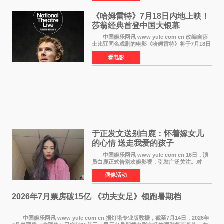
影的作品，将为
《哈姆雷特》7月18日内地上映！
莎翁经典首登中国大银幕
中国娱乐网讯 www yule com cn 改编自莎
士比亚同名戏剧的电影《哈姆雷特》将于7月18日
在中国内地上映。这部跨越四百年的文学经典被
看电影
搬上大银幕，为观众带来一场视觉与听觉的双重
盛宴。 《
于正发文送别白鹿：怀着嫁女儿
的心情 送走我爱的孩子
中国娱乐网讯 www yule com cn 16日，演
员白鹿正式告别欢娱影视，引发广泛关注。对
此，欢娱影视创始人于正在社交平台发文回应，
偶像活动
字里行间流露不舍与祝福。 于正透露，以前
每次有演员到期不
2026年7月票房破15亿 《功夫女足》领跑暑期档
中国娱乐网讯 www yule com cn 据灯塔专业版数据，截至7月14日，2026年