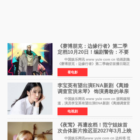
《赛博朋克：边缘行者》第二季
定档10月20日！编剧警告：不要
对角色投入太深
中国娱乐网讯 www yule com cn 动画剧集
《赛博朋克：边缘行者》第二季确切首播日期正
式敲定——将于10月20日在Netflix全球上线。此
看电影
前，Netflix韩国官方账号曾短暂出现这一日期信
息，随后迅
李宝英有望出演ENA新剧《离婚
调查官洪末琴》 饰演勇敢的单亲
妈妈家事调查官
中国娱乐网讯 www yule com cn 据韩媒报
道，演员李宝英有望出演ENA新剧《离婚调查官
洪末琴》女主角，引发观众期待。 李宝英在
电视剧
剧中饰演家庭法院家事调查官洪末琴一角——即
使在极限状况
《夜莺》再遭改档！范宁姐妹首
次合体新片推迟至2027年3月上映
中国娱乐网讯www yule com cn 达科塔·范