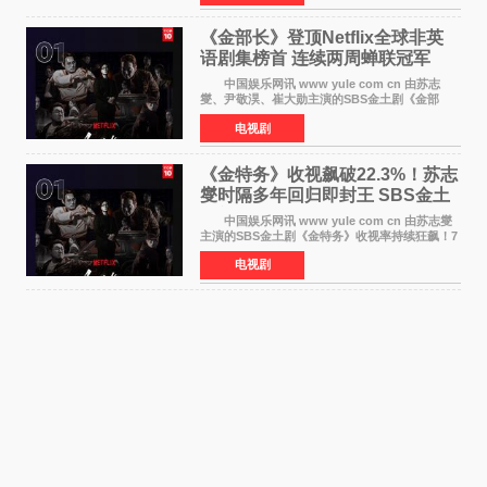
着完成的作品前去
《金部长》登顶Netflix全球非英
语剧集榜首 连续两周蝉联冠军
中国娱乐网讯 www yule com cn 由苏志
燮、尹敬淏、崔大勋主演的SBS金土剧《金部
长》持续席卷全球，收获海内外观众热烈反
电视剧
响。 15日，据Netflix官方排行榜网站Tudum
公布的数据，SBS金土剧《
《金特务》收视飙破22.3%！苏志
燮时隔多年回归即封王 SBS金土
剧新纪录诞生
中国娱乐网讯 www yule com cn 由苏志燮
主演的SBS金土剧《金特务》收视率持续狂飙！7
月11日播出的第6集全国平均收视率高达22 3%，
电视剧
瞬间最高更冲上26 4%，不仅再度刷新自身纪
录，更稳坐同时段