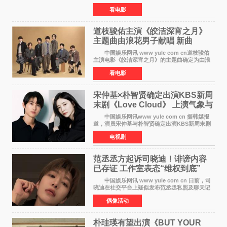
票房已突破4000万大关，成为暑期档最受期待的
看电影
电影之一。这部融合功夫元素与足球题材的喜剧
电影，将于7月
道枝骏佑主演《皎洁深宵之月》
主题曲由浪花男子献唱 新曲
《Moonlit》预告公开
中国娱乐网讯 www yule com cn道枝骏佑
主演电影《皎洁深宵之月》的主题曲确定为由浪
花男子演唱的新曲《Moonlit》。使用该乐曲的最
看电影
新预告片也已制作完成。 本片讲述的是市村
琥珀（道枝骏佑
宋仲基×朴智贤确定出演KBS新周
末剧《Love Cloud》 上演气象与
诅咒交织的奇幻爱情
中国娱乐网讯www yule com cn 据韩媒报
道，演员宋仲基与朴智贤确定出演KBS新周末剧
《Love Cloud》，分别担任男女主角。该剧预计
电视剧
将于明年播出，引发观众期待。 《Love
Cloud》讲述了一位
范丞丞方起诉司晓迪！诽谤内容
已存证 工作室表态“维权到底”
中国娱乐网讯 www yule com cn 日前，司
晓迪在社交平台上疑似发布范丞丞私照及聊天记
录等内容，引发网络热议。大量网友对此展开讨
偶像活动
论，相关话题迅速登上热搜。 刚刚，范丞丞
对接号@到范
朴珪瑛有望出演《BUT YOUR