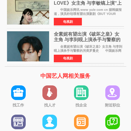
LOVE》女主角 与李敏镐上演“上
司竟是虚拟偶像”罗曼史
中国娱乐网讯 www yule com cn 据韩媒报
道，演员朴珪瑛有望出演新剧《BUT YOUR
LOVE》女主角，与李敏镐合作，引发关注。
电视剧
朴珪瑛在剧中饰演游戏公司代理卓素娜一角。她
在忍受艰辛职场生
全素妮有望出演《破坏之皇》女
主角 与李到晛上演杀手与警察的
另类罗曼史
全素妮有望出演《破坏之皇》女主角 与李到
晛上演杀手与警察的另类罗曼史 中国娱乐网
讯 www yule com cn 据韩媒报道，演员全素妮
电视剧
有望出演新剧《破坏之皇》女主角，与李到晛合
作，引发关
中国艺人网相关服务
找工作
找人才
找企业
附近职位