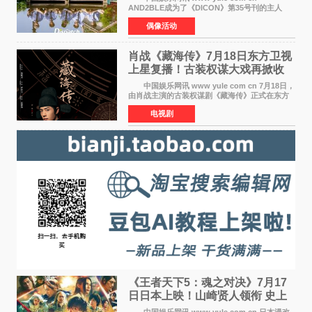
AND2BLE成为了《DICON》第35号刊的主人
公，本期标题为And The Summer。作为出道后
偶像活动
首次担任杂志画报主角的完整体，AND2BLE用清
澈的少年感与全新的夏天相遇了
肖战《藏海传》7月18日东方卫视
上星复播！古装权谋大戏再掀收
视热潮
中国娱乐网讯 www yule com cn 7月18日，
由肖战主演的古装权谋剧《藏海传》正式在东方
卫视上星复播，引发广泛关注。该剧此前已在网
电视剧
络平台播出，凭借精良制作和紧凑剧情收获不俗
口碑，此次上
《王者天下5：魂之对决》7月17
日日本上映！山崎贤人领衔 史上
最大“函谷关防卫战”
中国娱乐网讯 www yule com cn 日本漫改