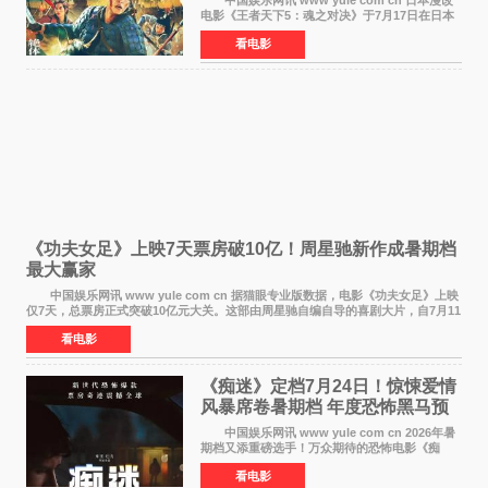
电影《王者天下5：魂之对决》于7月17日在日本
全国上映。这部由佐藤信介执导、山崎贤人主演
看电影
的历史动作片，改编自原泰久同名人气漫画，继
续讲述信和漂
《功夫女足》上映7天票房破10亿！周星驰新作成暑期档
最大赢家
中国娱乐网讯 www yule com cn 据猫眼专业版数据，电影《功夫女足》上映
仅7天，总票房正式突破10亿元大关。这部由周星驰自编自导的喜剧大片，自7月11
日公映以来便展现出惊人的市场统治力。
看电影
《痴迷》定档7月24日！惊悚爱情
风暴席卷暑期档 年度恐怖黑马预
定
中国娱乐网讯 www yule com cn 2026年暑
期档又添重磅选手！万众期待的恐怖电影《痴
迷》今日正式官宣定档，将于7月24日登陆内地各
看电影
大院线。这部被业内专家誉为新世代爆款恐怖电