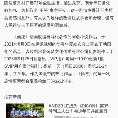
隐居落月村开启73年尘世生活，通过采药、喂食等日常化
解怨气，为其取名"王平"寓意平安。这一剧情发展让不少原
著党感到意外，有人认为这样的改编让故事更加合理，也有
人觉得失去了原著的深度和宿命感。
《仙逆》动画改编自耳根著作的同名小说作品，于
2021年8月8日在腾讯视频的动漫年度发布会上宣布了动画
化的讯息。该片由河北铸梦文化传播有限公司负责制作，于
2023年9月25日起播出，VIP用户每周一10:00更新1集，
SVIP用户限时福利，提前一天（周日20:00）看第21-24
集，共76集。作为国漫中的热门作品，《仙逆》的每一次
剧情更新都会引发粉丝们的热烈讨论。
推荐新闻
AND2BLE成为《DICON》第35
号刊主人公！与少年们共赴夏日
之约
中国娱乐网讯 www yule com cn