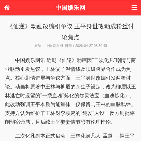
中国娱乐网
首页
新闻
女性
看电影
《仙逆》动画改编引争议 王平身世改动成粉丝讨
电视剧
演唱会
综艺节目
偶像活动
论焦点
热周边
来源： 中国娱乐网 日期：2026-04-27 08:30:48
中国娱乐网讯 近期《仙逆》动画因"二次化凡"剧情与商
业联动引发热议，王林父子温情线及顶级跨界合作成为焦
点。核心剧情进展与争议方面，王平身世改编引发两极讨
论。动画将原著中王林与柳眉的亲生子设定，改为柳眉以王
林逃亡时遗留的"一缕血魂"炼化的怨灵法宝（血魂炼化）。
此改动强调王平本质为能量体，仅保留与王林的血脉羁绊。
支持方认为维护了王林对李慕婉的"纯爱"人设；反方则批评
削弱宿命感，且后续王平娶妻情节恐有伦理悖论。
二次化凡副本正式启动，王林化身凡人"孟道"，携王平