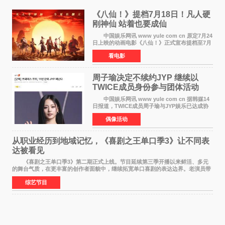
《八仙！》提档7月18日！凡人硬
刚神仙 站着也要成仙
中国娱乐网讯 www yule com cn 原定7月24
日上映的动画电影《八仙！》正式宣布提档至7月
18日。这部国风动画大片将八仙过海，各显神通
看电影
这句刻在国人DNA里的俗语玩出了新花样——影
片讲述凡人
周子瑜决定不续约JYP 继续以
TWICE成员身份参与团体活动
中国娱乐网讯 www yule com cn 据韩媒14
日报道，TWICE成员周子瑜与JYP娱乐已达成协
议，不再续签个人专属合约，但她将继续参与
偶像活动
TWICE的完整团体活动。 周子瑜于2015年通
过生存节目《SIXTE
从职业经历到地域记忆，《喜剧之王单口季3》让不同表
达被看见
《喜剧之王单口季3》第二期正式上线。节目延续第三季开播以来鲜活、多元
的舞台气质，在更丰富的创作者面貌中，继续拓宽单口喜剧的表达边界。老演员带
着更加成熟的文本与舞台掌控回归，新面孔则
综艺节目