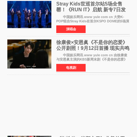
Stray Kids世巡首尔站5场全售
罄！《RUN IT》启航 新专7日发
行
中国娱乐网讯 www yule com cn 大势K-
POP组合Stray Kids在首尔KSPO DOME的5场演
唱会全部售罄，为新世界巡演拉开序幕。据所属
演唱会
社JYP娱乐透露，Stray Kids于上月25至26日、
29日及本月1至2日
徐康俊×安恩眞《不是你的恋爱》
公开剧照！9月12日首播 现实共鸣
罗曼史来袭
中国娱乐网讯 www yule com cn 由徐康俊
与安恩眞主演的KBS新周末剧《不是你的恋爱》
于近日公开首波剧照，正式定档9月12日首
电视剧
播。 剧照中，徐康俊与安恩眞并肩而坐，眼
神中流露出复杂而微