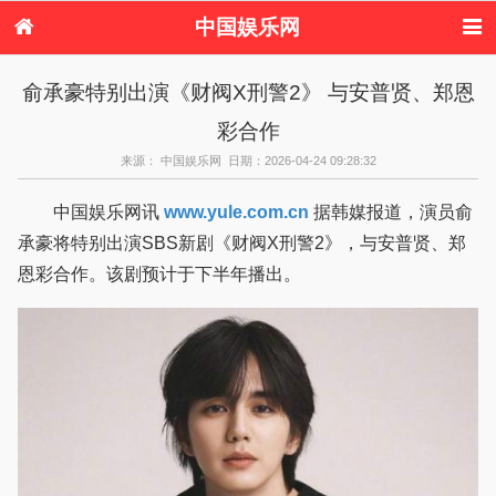
中国娱乐网
首页
新闻
女性
看电影
俞承豪特别出演《财阀X刑警2》 与安普贤、郑恩
电视剧
演唱会
综艺节目
偶像活动
彩合作
热周边
来源： 中国娱乐网 日期：2026-04-24 09:28:32
中国娱乐网讯
www.yule.com.cn
据韩媒报道，演员俞
承豪将特别出演SBS新剧《财阀X刑警2》，与安普贤、郑
恩彩合作。该剧预计于下半年播出。