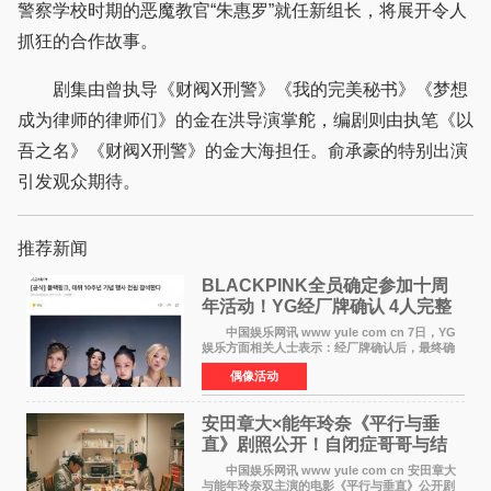
警察学校时期的恶魔教官“朱惠罗”就任新组长，将展开令人
抓狂的合作故事。
剧集由曾执导《财阀X刑警》《我的完美秘书》《梦想
成为律师的律师们》的金在洪导演掌舵，编剧则由执笔《以
吾之名》《财阀X刑警》的金大海担任。俞承豪的特别出演
引发观众期待。
推荐新闻
BLACKPINK全员确定参加十周
年活动！YG经厂牌确认 4人完整
体合体成行
中国娱乐网讯 www yule com cn 7日，YG
娱乐方面相关人士表示：经厂牌确认后，最终确
定4名成员均将出席。YG方面最终确认了智秀、
偶像活动
JENNIE、ROS&Eacute;、LISA四位
BLACKPINK成员全员出席，使组
安田章大×能年玲奈《平行与垂
直》剧照公开！自闭症哥哥与结
婚前夕妹妹直面未来
中国娱乐网讯 www yule com cn 安田章大
与能年玲奈双主演的电影《平行与垂直》公开剧