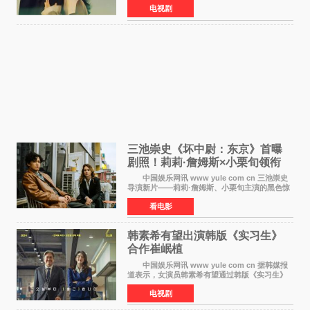
电视剧
出）。这也是荣仓奈奈继TBS剧集《为了N》之
后，暌违12年再度担
三池崇史《坏中尉：东京》首曝
剧照！莉莉·詹姆斯×小栗旬领衔
黑色惊悚再升级
中国娱乐网讯 www yule com cn 三池崇史
导演新片——莉莉·詹姆斯、小栗旬主演的黑色惊
悚电影《坏中尉：东京》首曝剧照。继阿贝尔·费
看电影
拉拉&times;哈威·凯特尔的1992年《坏中尉》和
沃纳·赫
韩素希有望出演韩版《实习生》
合作崔岷植
中国娱乐网讯 www yule com cn 据韩媒报
道表示，女演员韩素希有望通过韩版《实习生》
回归荧幕，合作前辈演员崔岷植。 根据消息
电视剧
表示，演员韩素希目前已经结束了电视剧《Y计
划》的拍摄工