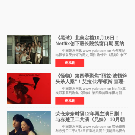
《黑球》北美定档10月16日！
Netflix创下最长院线窗口期 戛纳
最佳导演加持
中国娱乐网讯 www yule com cn 今年戛纳
电影节备受好评的历史 同性 剧情片《黑球》拿下
Netflix美国发行电影的最长院线放映期——该片
电视剧
最新定档今年10月16日美国影院上映（此前定档
11月6日，如
《怪物》第四季聚焦“丽兹·波顿斧
头杀人案”！艾拉·比蒂领衔 查理·
汉纳姆、莎拉·保
中国娱乐网讯 www yule com cn Netflix真
实罪案系列剧集《怪物》第四季首曝海报与剧
照，聚焦鹅妈妈童谣亦有记载的著名血腥杀人案
电视剧
——丽兹·波顿砍死生父与继母案。 本季由艾
拉·比蒂饰
荣仓奈奈时隔12年再主演日剧！
与赤楚卫二共演《兄妹》 10月朝
日新档开播
中国娱乐网讯 www yule com cn 荣仓奈奈
与赤楚卫二于8月3日官宣将共同主演朝日电视台
日剧《兄妹》（10月开播，每周六晚10点播