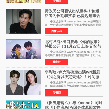
电视剧
榜单中表现亮眼，位列AniLab全球TOP10第十
名。该剧改编自结
黄政民公司否认出轨爆料！称爆
料者为长期骚扰者 已提起刑事诉
讼
中国娱乐网讯 www yule com cn 据韩媒报
道，针对近日网络流传的疑似影帝黄政民出轨录
音及短信爆料，黄政民所属经纪公司于今日正式
偶像活动
发表声明，明确否认相关传闻。 公司表示，
爆料者是一名长
北村匠海×出口夏希《你的故事》
特报公开！11月27日上映 记忆与
初恋的奇幻交织
中国娱乐网讯 www yule com cn 由北村匠
海与出口夏希主演的电影《你的故事》于近日公
开特报影像，正式定档11月27日上映。 本片
看电影
改编自三秋缒同名小说，编剧由曾执笔《孤独摇
滚！》的吉田惠
李彩玟×卢允瑞确定出演tvN新剧
《我之所以决定去死》！时间循
环青春爱情来袭
中国娱乐网讯 www yule com cn 据韩媒报
道，演员李彩玟与卢允瑞确定出演tvN新剧《我之
所以决定去死》，分别担任男女主角。该剧预计
电视剧
将于明年播出，引发观众期待。 本剧改编自
NAVER同名人气
《摇曳露营△》与《mono》同时
休刊！作者あfろ因身体原因暂停