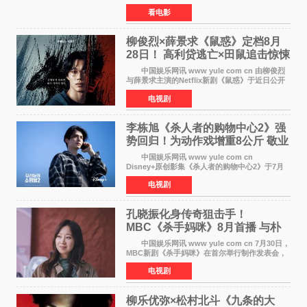
美元，创下影史单片北美提前场票房新纪录——
看电影
此前该纪录由《复仇者联盟4：终局之战》的6000
万美元保持，本
柳俊烈×薛景求《鼠惑》定档8月
28日！ 高利贷逃亡×田鼠追击惊悚
来袭
中国娱乐网讯 www yule com cn 由柳俊烈
与薛景求主演的Netflix新剧《鼠惑》于近日公开
主海报，正式定档8月28日上线。 海报中，柳
电视剧
俊烈与薛景求背对背站立，各自朝向相反方向，
幽暗的色调与
李栋旭《杀人者的购物中心2》强
势回归！为动作戏增重8公斤 敬业
获赞
中国娱乐网讯 www yule com cn
Disney+原创影集《杀人者的购物中心2》于7月
22日正式上线，由男神李栋旭主演的郑进湾以2 0
电视剧
完全体强势回归。该剧第一季曾被《纽约时报》
评选为全球最佳影集之一
孔晓振化身传奇狙击手！
MBC《杀手妈咪》8月首播 与朴
恩斌展开收视对决
中国娱乐网讯 www yule com cn 7月30日，
MBC新剧《杀手妈咪》在首尔举行制作发表会，
主演孔晓振、郑准元、李相二、无真星、崔宇
电视剧
成、李银泉等人一同出席，为新剧宣传造势。这
是孔晓振继《毛骨
柳乐优弥×松村北斗《九条的大