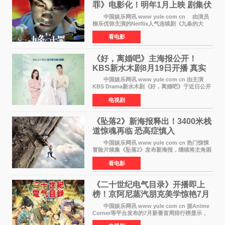
罪》电影化！明年1月上映 剧集伏
笔将全面揭晓
中国娱乐网讯 www yule com cn 由演员
柳乐优弥主演的Netflix人气连续剧《九条的大
罪》正式宣布改编为电影，将于明年1月8日全国
看电影
上映。柳乐优弥与SixTONES松村北斗再度联
手，为观众带来这部
《好，离婚吧》主海报公开！
KBS新水木剧8月19日开播 真实
离婚体验记来袭
中国娱乐网讯 www yule com cn 由主演
KBS Drama新水木剧《好，离婚吧》于近日公开
主海报，正式进入开播倒计时。 海报中，男
电视剧
女主角背对背站立，各自望向不同方向，中央的
空白与冷漠的表情
《坠落2》新海报释出！3400米栈
道惊魂再临 恐高症慎入
中国娱乐网讯 www yule com cn 热门惊悚
冒险片续集《坠落2》发布新海报，继续将主角困
于绝境高处——这一次，是摇摇欲坠的徒步栈
看电影
道。该片将于今年9月2日北美上映，恐高症患者
请提前做好心理
《二十世纪电气目录》开播即上
榜！京阿尼蒸汽朋克美学惊艳7月
新番季
中国娱乐网讯 www yule com cn 据Anime
Corner等平台发布的7月新番首周排行榜显示，
由京都动画制作的《二十世纪电气目录》在多个