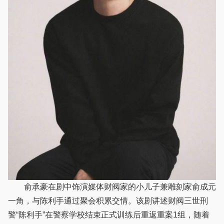
俞承豪在剧中饰演媒体财阀家的小儿子兼雕刻家俞成元
一角，与陈利手通过聚会积累交情。该剧讲述财阀三世刑
警“陈利手”在警察学校结束正式训练后重返重案1组，随着