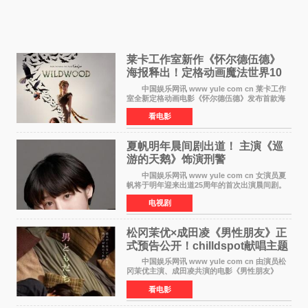
莱卡工作室新作《怀尔德伍德》
海报释出！定格动画魔法世界10
月开启
中国娱乐网讯 www yule com cn 莱卡工作
室全新定格动画电影《怀尔德伍德》发布首款海
报，女孩为找回弟弟走入黑暗、宏大的林中魔法
看电影
世界，一场关于勇气与亲情的奇幻冒险即将展
开。 本片由特
夏帆明年晨间剧出道！ 主演《巡
游的天鹅》饰演刑警
中国娱乐网讯 www yule com cn 女演员夏
帆将于明年迎来出道25周年的首次出演晨间剧。
NHK于8月4日宣布她将出演明年（2027年度）上
电视剧
半期的晨间剧《巡游的天鹅》，饰演与女主角森
田望智饰演的生
松冈茉优×成田凌《男性朋友》正
式预告公开！chilldspot献唱主题
曲​
中国娱乐网讯 www yule com cn 由演员松
冈茉优主演、成田凌共演的电影《男性朋友》
（三岛有纪子执导，11月6日上映）于8月5日公开
看电影
正式视觉图与正式预告片。同时，三人乐队
chilldspot为该片创