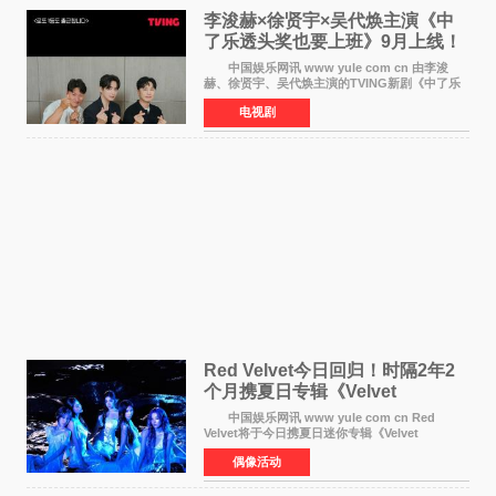
李浚赫×徐贤宇×吴代焕主演《中
了乐透头奖也要上班》9月上线！
TVING先网后台
中国娱乐网讯 www yule com cn 由李浚
赫、徐贤宇、吴代焕主演的TVING新剧《中了乐
透头奖也要上班》定档9月10日播出，随后于9月
电视剧
14日起登陆tvN月火档，实现先网后台双平台播出
模式。 本剧改
Red Velvet今日回归！时隔2年2
个月携夏日专辑《Velvet
Summer》重启完整体活动
中国娱乐网讯 www yule com cn Red
Velvet将于今日携夏日迷你专辑《Velvet
Summer》时隔2年2个月重启完整体活动。这张
偶像活动
于8月3日发行的专辑，主打柔和成熟氛围的夏日
音乐，收录了成员们想着