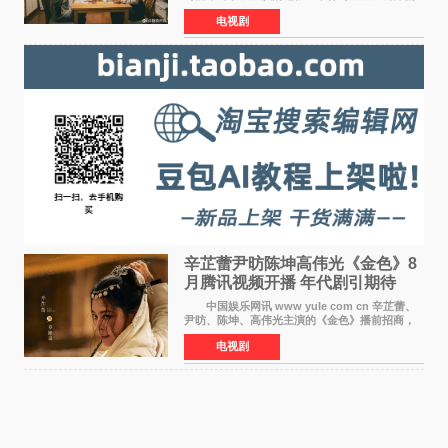
照，该片将于8月28日上映。 本片围绕患有自
电视剧
闭症谱系障碍的哥哥大贵（安田章大 饰）与即将
结婚的妹妹
辛芷蕾尹昉陈坤高伟光《金色》8
月腾讯视频开播 年代剧引期待
中国娱乐网讯 www yule com cn 辛芷蕾、
尹昉、陈坤、高伟光主演的《金色》播前招商，
预计8月腾讯视频开播。这部年代剧汇集了众多实
电视剧
力派演员，阵容强大，引发了观众的广泛关
注。 《金色》