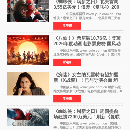
《蜘蛛侠：崭新之日》北美首周
3.55亿美元！仅差《复联4》200
万 影史第二全球开画
中国娱乐网讯 www yule com cn 《蜘
蛛侠：崭新之日》票房大爆——北美首周三天粗
报3 55亿美元，仅比影史最高北美开画《复仇者
看电影
联盟4：终局之战》的3 571亿美元少200万出头，
精报调整后仍
《八仙！》票房破10.76亿！登顶
2026年度动画电影票房榜 国风动
画逆袭暑期档
中国娱乐网讯 www yule com cn 据猫眼专
业版实时数据，国风动画电影《八仙！》累计票
房突破10 76亿元，超过《熊出没·年年有熊》，
看电影
暂列2026年度动画影片票房榜冠军。该片自暑期
档登陆院线以
《痴迷》女主纳瓦雷特有望加盟
新《X战警》！已与导演会面 坦
言“魔形女一直很酷”
中国娱乐网讯 www yule com cn 继萨玛拉·
维文将出演新《X战警》电影白皇后的消息后，今
年暑期档大热恐怖片《痴迷》女主角印达·纳瓦雷
看电影
特也有望加盟这部备受瞩目的漫威新作——目前
还处于有
《蜘蛛侠：崭新之日》周四提前
场狂揽7200万美元！刷新《复联
4》保持影史纪录
中国娱乐网讯 www yule com cn 《蜘蛛
侠：崭新之日》北美周四提前场票房粗报7200万