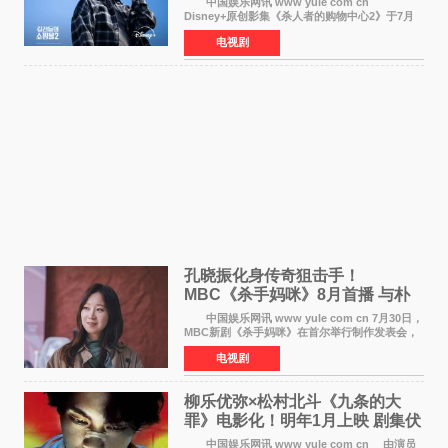
中国娱乐网讯 www yule com cn
Disney+原创影集《杀人者的购物中心2》于7月
22日正式上线，由男神李栋旭主演的郑进湾以2 0
电视剧
完全体强势回归。该剧第一季曾被《纽约时报》
评选为全球最佳影集之一
孔晓振化身传奇狙击手！
MBC《杀手妈咪》8月首播 与朴
恩斌展开收视对决
中国娱乐网讯 www yule com cn 7月30日，
MBC新剧《杀手妈咪》在首尔举行制作发表会，
主演孔晓振、郑准元、李相二、无真星、崔宇
电视剧
成、李银泉等人一同出席，为新剧宣传造势。这
是孔晓振继《毛骨
柳乐优弥×松村北斗《九条的大
罪》电影化！明年1月上映 剧集伏
笔将全面揭晓
中国娱乐网讯 www yule com cn 由演员