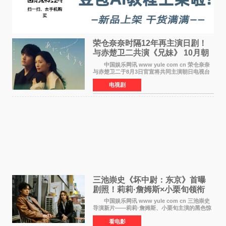
荣仓奈奈时隔12年再主演日剧！
与赤楚卫二共演《兄妹》 10月朝
日新档开播
中国娱乐网讯 www yule com cn 荣仓奈奈
与赤楚卫二于8月3日官宣将共同主演朝日电视台
日剧《兄妹》（10月开播，每周六晚10点播
电视剧
出）。这也是荣仓奈奈继TBS剧集《为了N》之
后，暌违12年再度担
三池崇史《坏中尉：东京》首曝
剧照！莉莉·詹姆斯×小栗旬领衔
黑色惊悚再升级
中国娱乐网讯 www yule com cn 三池崇史
导演新片——莉莉·詹姆斯、小栗旬主演的黑色惊
悚电影《坏中尉：东京》首曝剧照。继阿贝尔·费
看电影
拉拉&times;哈威·凯特尔的1992年《坏中尉》和