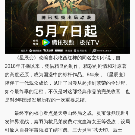
《星辰变》改编自我吃西红柿的同名玄幻小说，自
2018年开播以来，凭借精良的制作、精彩的剧情和对原著
的高度还原，成为国漫中的标杆作品。8年来，《星辰变》
陪伴了一代观众成长，见证了国漫从起步到繁荣的全过程。
如今最终季的定档，不仅是对这部经典作品的完美收官，也
是对8年国漫发展历程的一次重要总结。
最终季的核心看点是天尊山终局之战。灵宝母鼎现世引
发神界混战，秦羽为救兄弟侯费对抗血海女王等强敌，设局
引敌入自身宇宙领域了结宿怨。三大灵宝"苍天印、后土