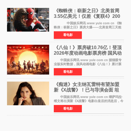
《蜘蛛侠：崭新之日》北美首周
3.55亿美元！仅差《复联4》200
万 影史第二全球开画
中国娱乐网讯 www yule com cn 《蜘
蛛侠：崭新之日》票房大爆——北美首周三天粗
报3 55亿美元，仅比影史最高北美开画《复仇者
看电影
联盟4：终局之战》的3 571亿美元少200万出头，
精报调整后仍
《八仙！》票房破10.76亿！登顶
2026年度动画电影票房榜 国风动
画逆袭暑期档
中国娱乐网讯 www yule com cn 据猫眼专
业版实时数据，国风动画电影《八仙！》累计票
房突破10 76亿元，超过《熊出没·年年有熊》，
看电影
暂列2026年度动画影片票房榜冠军。该片自暑期
档登陆院线以
《痴迷》女主纳瓦雷特有望加盟
新《X战警》！已与导演会面 坦
言“魔形女一直很酷”
中国娱乐网讯 www yule com cn 继萨玛拉·
维文将出演新《X战警》电影白皇后的消息后，今
年暑期档大热恐怖片《痴迷》女主角印达·纳瓦雷
看电影
特也有望加盟这部备受瞩目的漫威新作——目前
还处于有