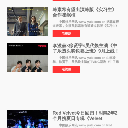
沃纳·赫
韩素希有望出演韩版《实习生》
合作崔岷植
中国娱乐网讯 www yule com cn 据韩媒报
道表示，女演员韩素希有望通过韩版《实习生》
回归荧幕，合作前辈演员崔岷植。 根据消息
电视剧
表示，演员韩素希目前已经结束了电视剧《Y计
划》的拍摄工
李浚赫×徐贤宇×吴代焕主演《中
了乐透头奖也要上班》9月上线！
TVING先网后台
中国娱乐网讯 www yule com cn 由李浚
赫、徐贤宇、吴代焕主演的TVING新剧《中了乐
透头奖也要上班》定档9月10日播出，随后于9月
电视剧
14日起登陆tvN月火档，实现先网后台双平台播出
模式。 本剧改
Red Velvet今日回归！时隔2年2
个月携夏日专辑《Velvet
Summer》重启完整体活动
中国娱乐网讯 www yule com cn Red