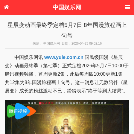
中国娱乐网
首页
新闻
女性
看电影
星辰变动画最终季定档5月7日 8年国漫旅程画上
电视剧
演唱会
综艺节目
偶像活动
句号
热周边
来源： 中国娱乐网 日期：2026-04-23 09:02:16
中国娱乐网讯
www.yule.com.cn
国民级国漫《星辰
变》动画最终季（第七季）正式定档2026年5月7日10:00于
腾讯视频独播，首周更新2集，此后每周四10:00更新1集，
共12集为8年国漫旅程画上句号。这一消息让无数陪伴《星
辰变》成长的粉丝激动不已，纷纷表示"终于等到大结局"。