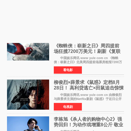
《蜘蛛侠：崭新之日》周四提前
场狂揽7200万美元！刷新《复联
4》保持影史纪录
中国娱乐网讯 www yule com cn 《蜘蛛
侠：崭新之日》北美周四提前场票房粗报7200万
美元，创下影史单片北美提前场票房新纪录——
看电影
此前该纪录由《复仇者联盟4：终局之战》的6000
万美元保持，本
柳俊烈×薛景求《鼠惑》定档8月
28日！ 高利贷逃亡×田鼠追击惊悚
来袭
中国娱乐网讯 www yule com cn 由柳俊烈
与薛景求主演的Netflix新剧《鼠惑》于近日公开
主海报，正式定档8月28日上线。 海报中，柳
电视剧
俊烈与薛景求背对背站立，各自朝向相反方向，
幽暗的色调与
李栋旭《杀人者的购物中心2》强
势回归！为动作戏增重8公斤 敬业
获赞