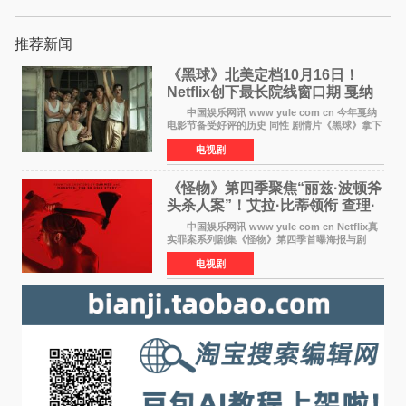
推荐新闻
《黑球》北美定档10月16日！
Netflix创下最长院线窗口期 戛纳
最佳导演加持
中国娱乐网讯 www yule com cn 今年戛纳
电影节备受好评的历史 同性 剧情片《黑球》拿下
Netflix美国发行电影的最长院线放映期——该片
电视剧
最新定档今年10月16日美国影院上映（此前定档
11月6日，如
《怪物》第四季聚焦“丽兹·波顿斧
头杀人案”！艾拉·比蒂领衔 查理·
汉纳姆、莎拉·保
中国娱乐网讯 www yule com cn Netflix真
实罪案系列剧集《怪物》第四季首曝海报与剧
照，聚焦鹅妈妈童谣亦有记载的著名血腥杀人案
电视剧
——丽兹·波顿砍死生父与继母案。 本季由艾
拉·比蒂饰