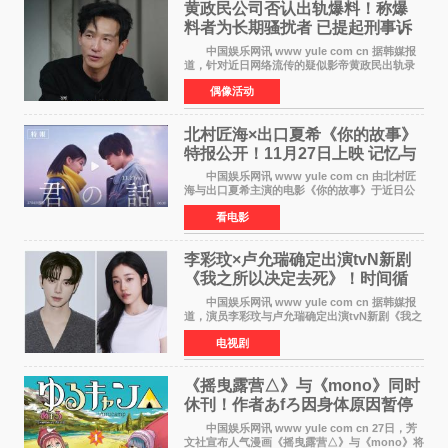
黄政民公司否认出轨爆料！称爆
料者为长期骚扰者 已提起刑事诉
讼
中国娱乐网讯 www yule com cn 据韩媒报
道，针对近日网络流传的疑似影帝黄政民出轨录
音及短信爆料，黄政民所属经纪公司于今日正式
偶像活动
发表声明，明确否认相关传闻。 公司表示，
爆料者是一名长
北村匠海×出口夏希《你的故事》
特报公开！11月27日上映 记忆与
初恋的奇幻交织
中国娱乐网讯 www yule com cn 由北村匠
海与出口夏希主演的电影《你的故事》于近日公
开特报影像，正式定档11月27日上映。 本片
看电影
改编自三秋缒同名小说，编剧由曾执笔《孤独摇
滚！》的吉田惠
李彩玟×卢允瑞确定出演tvN新剧
《我之所以决定去死》！时间循
环青春爱情来袭
中国娱乐网讯 www yule com cn 据韩媒报
道，演员李彩玟与卢允瑞确定出演tvN新剧《我之
所以决定去死》，分别担任男女主角。该剧预计
电视剧
将于明年播出，引发观众期待。 本剧改编自
NAVER同名人气
《摇曳露营△》与《mono》同时
休刊！作者あfろ因身体原因暂停
双连载
中国娱乐网讯 www yule com cn 27日，芳
文社宣布人气漫画《摇曳露营△》与《mono》将