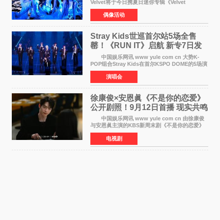
Velvet将于今日携夏日迷你专辑《Velvet
Summer》时隔2年2个月重启完整体活动。这张
偶像活动
于8月3日发行的专辑，主打柔和成熟氛围的夏日
音乐，收录了成员们想着
Stray Kids世巡首尔站5场全售
罄！《RUN IT》启航 新专7日发
行
中国娱乐网讯 www yule com cn 大势K-
POP组合Stray Kids在首尔KSPO DOME的5场演
唱会全部售罄，为新世界巡演拉开序幕。据所属
演唱会
社JYP娱乐透露，Stray Kids于上月25至26日、
29日及本月1至2日
徐康俊×安恩眞《不是你的恋爱》
公开剧照！9月12日首播 现实共鸣
罗曼史来袭
中国娱乐网讯 www yule com cn 由徐康俊
与安恩眞主演的KBS新周末剧《不是你的恋爱》
于近日公开首波剧照，正式定档9月12日首
电视剧
播。 剧照中，徐康俊与安恩眞并肩而坐，眼
神中流露出复杂而微