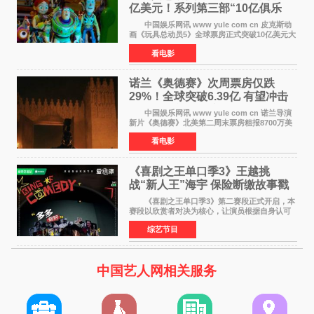
亿美元！系列第三部“10亿俱乐
部”达成
中国娱乐网讯 www yule com cn 皮克斯动
画《玩具总动员5》全球票房正式突破10亿美元大
关。截至上周末，该片全球累计票房已达10 22亿
看电影
美元，其中北美市场贡献4 48亿美元，中国内地
票房达2 82
诺兰《奥德赛》次周票房仅跌
29%！全球突破6.39亿 有望冲击
13亿成诺兰最卖座电影
中国娱乐网讯 www yule com cn 诺兰导演
新片《奥德赛》北美第二周末票房粗报8700万美
元（周五至周日：2600万&rarr;3460万
看电影
&rarr;2640万），较首周1 24亿美元仅下跌29
6%，走势极为强劲，远超
《喜剧之王单口季3》王越挑
战“新人王”海宇 保险断缴故事戳
中生活痛点
《喜剧之王单口季3》第二赛段正式开启，本
赛段以欣赏者对决为核心，让演员根据自身认可
选择对手，在作品碰撞中完成一次喜剧创作者之
综艺节目
间的交流。这里有实力相当的正面对抗，也有老
朋友、老对手之
中国艺人网相关服务