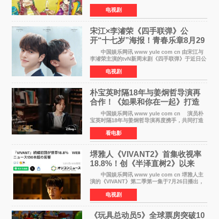
暂停连载一段时间，原因是漫画家あfろ身体状况
电视剧
不佳。 编辑部表示：一直承蒙各位对
《mono》的喜爱，
宋江×李濬荣《四手联弹》公
开“十七岁”海报！青春乐章8月29
日奏响
中国娱乐网讯 www yule com cn 由宋江与
李濬荣主演的tvN新周末剧《四手联弹》于近日公
开十七岁版海报，以充满青春气息的画面再度点
电视剧
燃观众期待。 海报中，宋江与李濬荣并肩站
在音乐教室的
朴宝英时隔18年与姜炯哲导演再
合作！《如果和你在一起》打造
奇幻浪漫喜剧
中国娱乐网讯 www yule com cn 演员朴
宝英时隔18年与姜炯哲导演再度携手，共同打造
备受期待的浪漫喜剧新作《如果和你在一起》
看电影
（暂定名）。据OSEN报道，朴宝英将出演该片
女主角，自2008年《
堺雅人《VIVANT2》首集收视率
18.8%！创《半泽直树2》以来
TBS周日剧场最高开局
中国娱乐网讯 www yule com cn 堺雅人主
演的《VIVANT》第二季第一集于7月26日播出，
首集收视率高达18 8%，成为自2020年《半泽直
电视剧
树2》首集22%以来，TBS周日剧场最高开播收视
纪录。 考虑到
《玩具总动员5》全球票房突破10