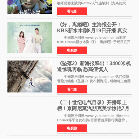
柳乐优弥主演的Netflix人气连续剧《九条的大
罪》正式宣布改编为电影，将于明年1月8日全国
看电影
上映。柳乐优弥与SixTONES松村北斗再度联
手，为观众带来这部
《好，离婚吧》主海报公开！
KBS新水木剧8月19日开播 真实
离婚体验记来袭
中国娱乐网讯 www yule com cn 由主演
KBS Drama新水木剧《好，离婚吧》于近日公开
主海报，正式进入开播倒计时。 海报中，男
电视剧
女主角背对背站立，各自望向不同方向，中央的
空白与冷漠的表情
《坠落2》新海报释出！3400米栈
道惊魂再临 恐高症慎入
中国娱乐网讯 www yule com cn 热门惊悚
冒险片续集《坠落2》发布新海报，继续将主角困
于绝境高处——这一次，是摇摇欲坠的徒步栈
看电影
道。该片将于今年9月2日北美上映，恐高症患者
请提前做好心理
《二十世纪电气目录》开播即上
榜！京阿尼蒸汽朋克美学惊艳7月
新番季
中国娱乐网讯 www yule com cn 据Anime
Corner等平台发布的7月新番首周排行榜显示，
由京都动画制作的《二十世纪电气目录》在多个
电视剧
榜单中表现亮眼，位列AniLab全球TOP10第十
名。该剧改编自结