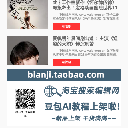
莱卡工作室新作《怀尔德伍德》
海报释出！定格动画魔法世界10
月开启
中国娱乐网讯 www yule com cn 莱卡工作
室全新定格动画电影《怀尔德伍德》发布首款海
报，女孩为找回弟弟走入黑暗、宏大的林中魔法
看电影
世界，一场关于勇气与亲情的奇幻冒险即将展
开。 本片由特
夏帆明年晨间剧出道！ 主演《巡
游的天鹅》饰演刑警
中国娱乐网讯 www yule com cn 女演员夏
帆将于明年迎来出道25周年的首次出演晨间剧。
NHK于8月4日宣布她将出演明年（2027年度）上
电视剧
半期的晨间剧《巡游的天鹅》，饰演与女主角森
田望智饰演的生