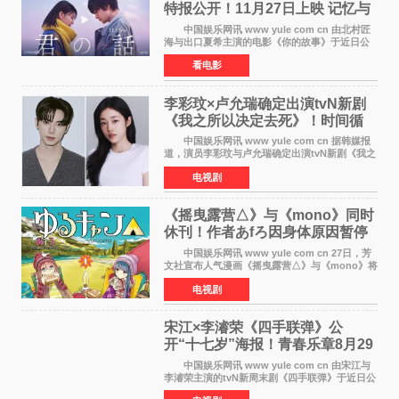
特报公开！11月27日上映 记忆与
初恋的奇幻交织
中国娱乐网讯 www yule com cn 由北村匠
海与出口夏希主演的电影《你的故事》于近日公
开特报影像，正式定档11月27日上映。 本片
看电影
改编自三秋缒同名小说，编剧由曾执笔《孤独摇
滚！》的吉田惠
李彩玟×卢允瑞确定出演tvN新剧
《我之所以决定去死》！时间循
环青春爱情来袭
中国娱乐网讯 www yule com cn 据韩媒报
道，演员李彩玟与卢允瑞确定出演tvN新剧《我之
所以决定去死》，分别担任男女主角。该剧预计
电视剧
将于明年播出，引发观众期待。 本剧改编自
NAVER同名人气
《摇曳露营△》与《mono》同时
休刊！作者あfろ因身体原因暂停
双连载
中国娱乐网讯 www yule com cn 27日，芳
文社宣布人气漫画《摇曳露营△》与《mono》将
暂停连载一段时间，原因是漫画家あfろ身体状况
电视剧
不佳。 编辑部表示：一直承蒙各位对
《mono》的喜爱，
宋江×李濬荣《四手联弹》公
开“十七岁”海报！青春乐章8月29
日奏响
中国娱乐网讯 www yule com cn 由宋江与
李濬荣主演的tvN新周末剧《四手联弹》于近日公
开十七岁版海报，以充满青春气息的画面再度点