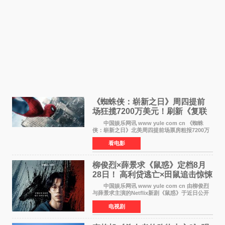
《蜘蛛侠：崭新之日》周四提前
场狂揽7200万美元！刷新《复联
4》保持影史纪录
中国娱乐网讯 www yule com cn 《蜘蛛
侠：崭新之日》北美周四提前场票房粗报7200万
美元，创下影史单片北美提前场票房新纪录——
看电影
此前该纪录由《复仇者联盟4：终局之战》的6000
万美元保持，本
柳俊烈×薛景求《鼠惑》定档8月
28日！ 高利贷逃亡×田鼠追击惊悚
来袭
中国娱乐网讯 www yule com cn 由柳俊烈
与薛景求主演的Netflix新剧《鼠惑》于近日公开
主海报，正式定档8月28日上线。 海报中，柳
电视剧
俊烈与薛景求背对背站立，各自朝向相反方向，
幽暗的色调与