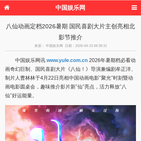
中国娱乐网
首页
新闻
女性
看电影
八仙动画定档2026暑期 国民喜剧大片主创亮相北
电视剧
演唱会
综艺节目
偶像活动
影节推介
热周边
来源： 中国娱乐网 日期：2026-04-23 08:38:31
中国娱乐网讯
www.yule.com.cn
2026年暑期档必看动
画奇幻巨制、国民喜剧大片《八仙！》导演兼编剧牟正洋、
制片人曹林林于4月22日亮相中国动画电影"聚光"时刻暨动
画电影圆桌会，趣味推介影片新"仙"亮点，活力释放"八
仙"好运能量。