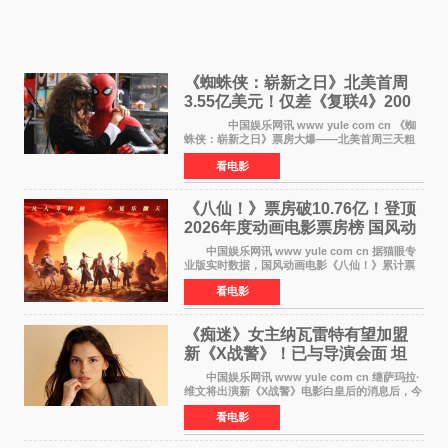
《蜘蛛侠：崭新之日》北美首周
3.55亿美元！仅差《复联4》200
万 影史第二全球开画
中国娱乐网讯 www yule com cn 《蜘
蛛侠：崭新之日》票房大爆——北美首周三天粗
报3 55亿美元，仅比影史最高北美开画《复仇者
看电影
联盟4：终局之战》的3 571亿美元少200万出头，
精报调整后仍
《八仙！》票房破10.76亿！登顶
2026年度动画电影票房榜 国风动
画逆袭暑期档
中国娱乐网讯 www yule com cn 据猫眼专
业版实时数据，国风动画电影《八仙！》累计票
房突破10 76亿元，超过《熊出没·年年有熊》，
看电影
暂列2026年度动画影片票房榜冠军。该片自暑期
档登陆院线以
《痴迷》女主纳瓦雷特有望加盟
新《X战警》！已与导演会面 坦
言“魔形女一直很酷”
中国娱乐网讯 www yule com cn 继萨玛拉·
维文将出演新《X战警》电影白皇后的消息后，今
年暑期档大热恐怖片《痴迷》女主角印达·纳瓦雷
看电影
特也有望加盟这部备受瞩目的漫威新作——目前
还处于有