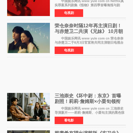
中国娱乐网讯 www yule com cn Netflix真
实罪案系列剧集《怪物》第四季首曝海报与剧
照，聚焦鹅妈妈童谣亦有记载的著名血腥杀人案
电视剧
——丽兹·波顿砍死生父与继母案。 本季由艾
拉·比蒂饰
荣仓奈奈时隔12年再主演日剧！
与赤楚卫二共演《兄妹》 10月朝
日新档开播
中国娱乐网讯 www yule com cn 荣仓奈奈
与赤楚卫二于8月3日官宣将共同主演朝日电视台
日剧《兄妹》（10月开播，每周六晚10点播
电视剧
出）。这也是荣仓奈奈继TBS剧集《为了N》之
后，暌违12年再度担
三池崇史《坏中尉：东京》首曝
剧照！莉莉·詹姆斯×小栗旬领衔
黑色惊悚再升级
中国娱乐网讯 www yule com cn 三池崇史
导演新片——莉莉·詹姆斯、小栗旬主演的黑色惊
悚电影《坏中尉：东京》首曝剧照。继阿贝尔·费
看电影
拉拉&times;哈威·凯特尔的1992年《坏中尉》和
沃纳·赫