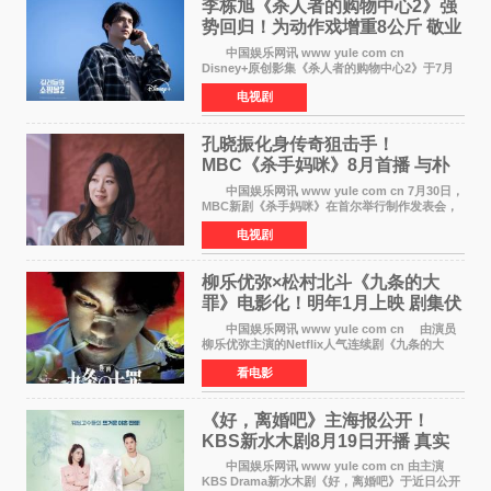
李栋旭《杀人者的购物中心2》强
势回归！为动作戏增重8公斤 敬业
获赞
中国娱乐网讯 www yule com cn
Disney+原创影集《杀人者的购物中心2》于7月
22日正式上线，由男神李栋旭主演的郑进湾以2 0
电视剧
完全体强势回归。该剧第一季曾被《纽约时报》
评选为全球最佳影集之一
孔晓振化身传奇狙击手！
MBC《杀手妈咪》8月首播 与朴
恩斌展开收视对决
中国娱乐网讯 www yule com cn 7月30日，
MBC新剧《杀手妈咪》在首尔举行制作发表会，
主演孔晓振、郑准元、李相二、无真星、崔宇
电视剧
成、李银泉等人一同出席，为新剧宣传造势。这
是孔晓振继《毛骨
柳乐优弥×松村北斗《九条的大
罪》电影化！明年1月上映 剧集伏
笔将全面揭晓
中国娱乐网讯 www yule com cn 由演员
柳乐优弥主演的Netflix人气连续剧《九条的大
罪》正式宣布改编为电影，将于明年1月8日全国
看电影
上映。柳乐优弥与SixTONES松村北斗再度联
手，为观众带来这部
《好，离婚吧》主海报公开！
KBS新水木剧8月19日开播 真实
离婚体验记来袭
中国娱乐网讯 www yule com cn 由主演
KBS Drama新水木剧《好，离婚吧》于近日公开