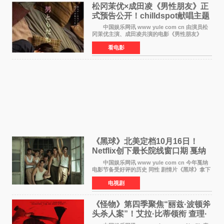
松冈茉优×成田凌《男性朋友》正
式预告公开！chilldspot献唱主题
曲​
中国娱乐网讯 www yule com cn 由演员松
冈茉优主演、成田凌共演的电影《男性朋友》
（三岛有纪子执导，11月6日上映）于8月5日公开
看电影
正式视觉图与正式预告片。同时，三人乐队
chilldspot为该片创
《黑球》北美定档10月16日！
Netflix创下最长院线窗口期 戛纳
最佳导演加持
中国娱乐网讯 www yule com cn 今年戛纳
电影节备受好评的历史 同性 剧情片《黑球》拿下
Netflix美国发行电影的最长院线放映期——该片
电视剧
最新定档今年10月16日美国影院上映（此前定档
11月6日，如
《怪物》第四季聚焦“丽兹·波顿斧
头杀人案”！艾拉·比蒂领衔 查理·
汉纳姆、莎拉·保