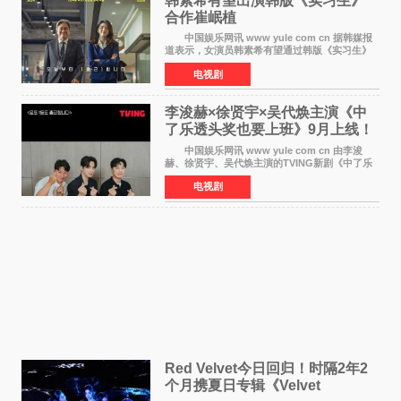
韩素希有望出演韩版《实习生》
合作崔岷植
中国娱乐网讯 www yule com cn 据韩媒报
道表示，女演员韩素希有望通过韩版《实习生》
回归荧幕，合作前辈演员崔岷植。 根据消息
电视剧
表示，演员韩素希目前已经结束了电视剧《Y计
划》的拍摄工
李浚赫×徐贤宇×吴代焕主演《中
了乐透头奖也要上班》9月上线！
TVING先网后台
中国娱乐网讯 www yule com cn 由李浚
赫、徐贤宇、吴代焕主演的TVING新剧《中了乐
透头奖也要上班》定档9月10日播出，随后于9月
电视剧
14日起登陆tvN月火档，实现先网后台双平台播出
模式。 本剧改
Red Velvet今日回归！时隔2年2
个月携夏日专辑《Velvet