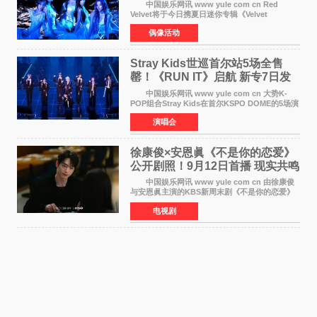
Summer》重启完整体活动
中国娱乐网讯 www yule com cn Red
Velvet将于今日携夏日迷你专辑《Velvet
Summer》时隔2年2个月重启完整体活动。这张
偶像活动
于8月3日发行的专辑，主打柔和成熟氛围的夏日
音乐，收录了成员们想着
Stray Kids世巡首尔站5场全售
罄！《RUN IT》启航 新专7日发
行
中国娱乐网讯 www yule com cn 大势K-
POP组合Stray Kids在首尔KSPO DOME的5场演
唱会全部售罄，为新世界巡演拉开序幕。据所属
演唱会
社JYP娱乐透露，Stray Kids于上月25至26日、
29日及本月1至2日
徐康俊×安恩眞《不是你的恋爱》
公开剧照！9月12日首播 现实共鸣
罗曼史来袭
中国娱乐网讯 www yule com cn 由徐康俊
与安恩眞主演的KBS新周末剧《不是你的恋爱》
于近日公开首波剧照，正式定档9月12日首
电视剧
播。 剧照中，徐康俊与安恩眞并肩而坐，眼
神中流露出复杂而微