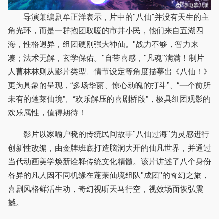
导演兼编剧牟正洋表示，片中的"八仙"并没有天生的主
角光环，而是一群抱团取暖的市井小民，他们来自五湖四
海，性格迥异，组团硬刚强大神仙。"战力不够，智力来
凑；法术无解，玄学保佑。"自带喜感，"凡魂"满满！制片
人曹林林则从影片类型、情节设定等角度描摹出《八仙！》
更为具象的呈现，“多场华丽、惊心动魄的打斗”、“一个前所
未有的蓬莱仙境”、“欢乐解压的喜剧桥段”，极具组团观影的
欢乐属性，值得期待！
影片以家喻户晓的传统民间故事"八仙过海"为灵感进行
创新性改编，由金牌班底打造脑洞大开的仙凡世界，并通过
当代动画美学焕新诠释传统文化精髓。该片讲述了八个身份
各异的凡人因不同机缘在蓬莱仙境组队"成团"的奇幻之旅，
喜剧风格鲜活生动，奇幻视听天马行空，视效场面恢弘震
撼。