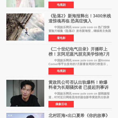
主海报，正式进入开播倒计时。 海报中，男
电视剧
女主角背对背站立，各自望向不同方向，中央的
空白与冷漠的表情
《坠落2》新海报释出！3400米栈
道惊魂再临 恐高症慎入
中国娱乐网讯 www yule com cn 热门惊悚
冒险片续集《坠落2》发布新海报，继续将主角困
于绝境高处——这一次，是摇摇欲坠的徒步栈
看电影
道。该片将于今年9月2日北美上映，恐高症患者
请提前做好心理
《二十世纪电气目录》开播即上
榜！京阿尼蒸汽朋克美学惊艳7月
新番季
中国娱乐网讯 www yule com cn 据Anime
Corner等平台发布的7月新番首周排行榜显示，
由京都动画制作的《二十世纪电气目录》在多个
电视剧
榜单中表现亮眼，位列AniLab全球TOP10第十
名。该剧改编自结
黄政民公司否认出轨爆料！称爆
料者为长期骚扰者 已提起刑事诉
讼
中国娱乐网讯 www yule com cn 据韩媒报
道，针对近日网络流传的疑似影帝黄政民出轨录
音及短信爆料，黄政民所属经纪公司于今日正式
偶像活动
发表声明，明确否认相关传闻。 公司表示，
爆料者是一名长
北村匠海×出口夏希《你的故事》