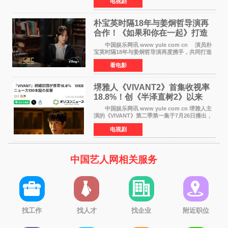
电视剧
燃观众期待。 海报中，宋江与李濬荣并肩站
在音乐教室的
朴宝英时隔18年与姜炯哲导演再
合作！《如果和你在一起》打造
奇幻浪漫喜剧
中国娱乐网讯 www yule com cn 演员朴
宝英时隔18年与姜炯哲导演再度携手，共同打造
备受期待的浪漫喜剧新作《如果和你在一起》
看电影
（暂定名）。据OSEN报道，朴宝英将出演该片
女主角，自2008年《
堺雅人《VIVANT2》首集收视率
18.8%！创《半泽直树2》以来
TBS周日剧场最高开局
中国娱乐网讯 www yule com cn 堺雅人主
演的《VIVANT》第二季第一集于7月26日播出，
首集收视率高达18 8%，成为自2020年《半泽直
电视剧
树2》首集22%以来，TBS周日剧场最高开播收视
纪录。 考虑到
中国艺人网相关服务
找工作
找人才
找企业
附近职位