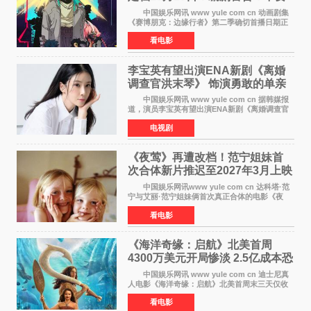
对角色投入太深
中国娱乐网讯 www yule com cn 动画剧集
《赛博朋克：边缘行者》第二季确切首播日期正
式敲定——将于10月20日在Netflix全球上线。此
看电影
前，Netflix韩国官方账号曾短暂出现这一日期信
息，随后迅
李宝英有望出演ENA新剧《离婚
调查官洪末琴》 饰演勇敢的单亲
妈妈家事调查官
中国娱乐网讯 www yule com cn 据韩媒报
道，演员李宝英有望出演ENA新剧《离婚调查官
洪末琴》女主角，引发观众期待。 李宝英在
电视剧
剧中饰演家庭法院家事调查官洪末琴一角——即
使在极限状况
《夜莺》再遭改档！范宁姐妹首
次合体新片推迟至2027年3月上映
中国娱乐网讯www yule com cn 达科塔·范
宁与艾丽·范宁姐妹俩首次真正合体的电影《夜
莺》再度改档，从原定的2027年2月12日推迟至
看电影
同年3月19日北美上映，片方希望借此利用春假档
期争取更多年轻
《海洋奇缘：启航》北美首周
4300万美元开局惨淡 2.5亿成本恐
巨亏1亿
中国娱乐网讯 www yule com cn 迪士尼真
人电影《海洋奇缘：启航》北美首周末三天仅收
4300万美元（开画3827馆），中国内地首周票房
看电影
仅840万元人民币，全球开画票房约9500万美