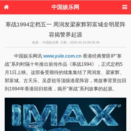
中国娱乐网
首页
新闻
女性
看电影
寒战1994定档五一 周润发梁家辉郭富城全明星阵
电视剧
演唱会
综艺节目
偶像活动
容揭警界起源
热周边
来源： 中国娱乐网 日期：2026-04-23 08:36:49
中国娱乐网讯
www.yule.com.cn
香港经典警匪IP"寒
战"系列时隔十年推出前传作品《寒战1994》，正式定档5
月1日上映。这部备受期待的续集集结了周润发、梁家辉、
郭富城、古天乐、吴彦祖等顶级港星阵容，将故事背景拉回
到1994年香港回归前夜，揭开"寒战"系列故事的起源。