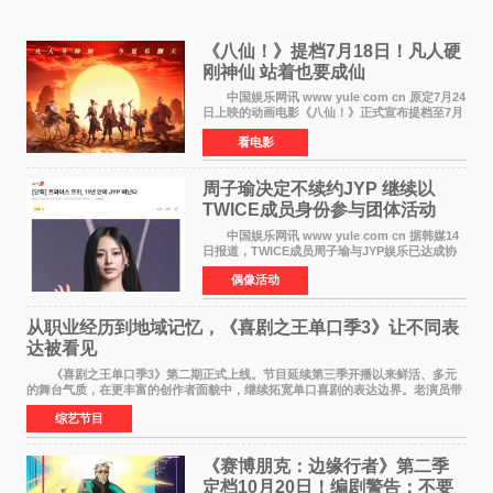
《八仙！》提档7月18日！凡人硬
刚神仙 站着也要成仙
中国娱乐网讯 www yule com cn 原定7月24
日上映的动画电影《八仙！》正式宣布提档至7月
18日。这部国风动画大片将八仙过海，各显神通
看电影
这句刻在国人DNA里的俗语玩出了新花样——影
片讲述凡人
周子瑜决定不续约JYP 继续以
TWICE成员身份参与团体活动
中国娱乐网讯 www yule com cn 据韩媒14
日报道，TWICE成员周子瑜与JYP娱乐已达成协
议，不再续签个人专属合约，但她将继续参与
偶像活动
TWICE的完整团体活动。 周子瑜于2015年通
过生存节目《SIXTE
从职业经历到地域记忆，《喜剧之王单口季3》让不同表
达被看见
《喜剧之王单口季3》第二期正式上线。节目延续第三季开播以来鲜活、多元
的舞台气质，在更丰富的创作者面貌中，继续拓宽单口喜剧的表达边界。老演员带
着更加成熟的文本与舞台掌控回归，新面孔则
综艺节目
《赛博朋克：边缘行者》第二季
定档10月20日！编剧警告：不要