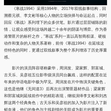
《寒战1994》采用1994年、2017年双线叙事结构，回
溯蔡元祺、李文彬等核心人物的立场抉择与命运起点，同时
回应《寒战》系列埋下的众多伏笔。影片通过层层铺陈的剧
情，让观众感受到这场跨越二十余年的阴谋与博弈。作为香
港警匪片的标杆之作，"寒战"系列一直以高智商权谋、硬核
动作和复杂的人物关系著称，前传《寒战1994》在延续这
些特色的同时，更通过双线叙事为整个系列增添了历史厚重
感。
影片的演员阵容堪称豪华，周润发、梁家辉、郭富城、
古天乐、吴彦祖五位影帝级演员同台飙戏，这样的配置在近
年来的华语电影中极为罕见。周润发在片中饰演关键角色，
这也是他继《无间道3》后再次出演警匪题材作品；梁家辉
和郭富城则延续前作中的精彩表现，继续演绎李文彬和刘杰
辉这两个经典角色；古天乐和吴彦祖的加入为影片注入了新
鲜血液，他们的角色与主线剧情的关联成为影片的重要看