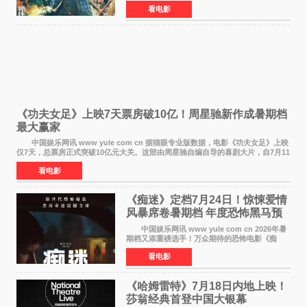
全国上映。这部由佐藤信介执导、山崎贤人主演
看电影
的历史动作片，改编自原泰久同名人气漫画，继
续讲述信和漂
《功夫女足》上映7天票房破10亿！周星驰新作成暑期档
最大赢家
中国娱乐网讯 www yule com cn 据猫眼专业版数据，电影《功夫女足》上映
仅7天，总票房正式突破10亿元大关。这部由周星驰自编自导的喜剧大片，自7月11
日公映以来便展现出惊人的市场统治力。
看电影
《痴迷》定档7月24日！惊悚爱情
风暴席卷暑期档 年度恐怖黑马预
定
中国娱乐网讯 www yule com cn 2026年暑
期档又添重磅选手！万众期待的恐怖电影《痴
迷》今日正式官宣定档，将于7月24日登陆内地各
看电影
大院线。这部被业内专家誉为新世代爆款恐怖电
影的作品，将为
《哈姆雷特》7月18日内地上映！
莎翁经典首登中国大银幕