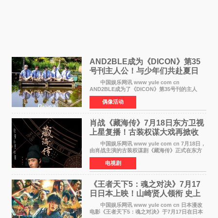
AND2BLE成为《DICON》第35
号刊主人公！与少年们共赴夏日
之约
中国娱乐网讯 www yule com cn
AND2BLE成为了《DICON》第35号刊的主人
公，本期标题为And The Summer。作为出道后
偶像活动
首次担任杂志画报主角的完整体，AND2BLE用清
澈的少年感与全新的夏天相遇了
肖战《藏海传》7月18日东方卫视
上星复播！古装权谋大戏再掀收
视热潮
中国娱乐网讯 www yule com cn 7月18日，
由肖战主演的古装权谋剧《藏海传》正式在东方
卫视上星复播，引发广泛关注。该剧此前已在网
电视剧
络平台播出，凭借精良制作和紧凑剧情收获不俗
口碑，此次上
《王者天下5：魂之对决》7月17
日日本上映！山崎贤人领衔 史上
最大“函谷关防卫战”
中国娱乐网讯 www yule com cn 日本漫改
电影《王者天下5：魂之对决》于7月17日在日本