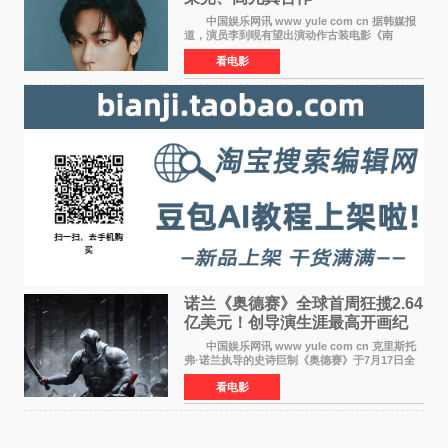
中国娱乐网讯 www yule com cn 据韩媒报
道，演员李到晛有望出演动作古装电影《南
伐》，与李秉宪、高允真合作，引发关注。
看电影
该片为动作古装片，讲述朝鲜初期，为了解救被
倭寇绑走的俘虏，9
诺兰《奥德赛》全球首周狂揽2.64
亿美元！创导演生涯最高开画纪
录
中国娱乐网讯 www yule com cn 克里斯托
弗·诺兰执导的史诗巨制《奥德赛》于7月17日全
球上映，首周末票房表现远超预期——北美首周
看电影
三天粗报1 245亿美元（开画3919馆），全球首周
2 641亿美元