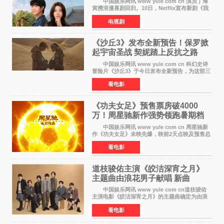
中国娱乐网讯 www yule com cn 演员丁海
寅携浪漫喜剧回归。10日，Netflix宣布新剧《我
的荒糖恋爱》将于下月7日上线。 《我的荒糖
电视剧
恋爱》是一部浪漫喜剧，讲述患上失忆症的检察
官高恩彩与
《沙丘3》发布全新预告！保罗掀
起宇宙圣战 契妮踏上反抗之路
中国娱乐网讯 www yule com cn 科幻史诗
冒险片《沙丘3》于今日发布全新预告，为这部三
部曲最终章揭开神秘面纱。预告中展现了17年过
看电影
去后，保罗·厄崔迪以穆阿迪布之名登基称帝，发
动了一场
《功夫女足》预售票房破4000
万！周星驰新作强势领跑暑期档
中国娱乐网讯 www yule com cn 周星驰新
作《功夫女足》未映先爆，映前2天点映及预售总
票房已突破4000万大关，成为暑期档最受期待的
看电影
电影之一。这部融合功夫元素与足球题材的喜剧
电影，将于7月
道枝骏佑主演《皎洁深宵之月》
主题曲由浪花男子献唱 新曲
《Moonlit》预告公开
中国娱乐网讯 www yule com cn道枝骏佑
主演电影《皎洁深宵之月》的主题曲确定为由浪
花男子演唱的新曲《Moonlit》。使用该乐曲的最
看电影
新预告片也已制作完成。 本片讲述的是市村
琥珀（道枝骏佑