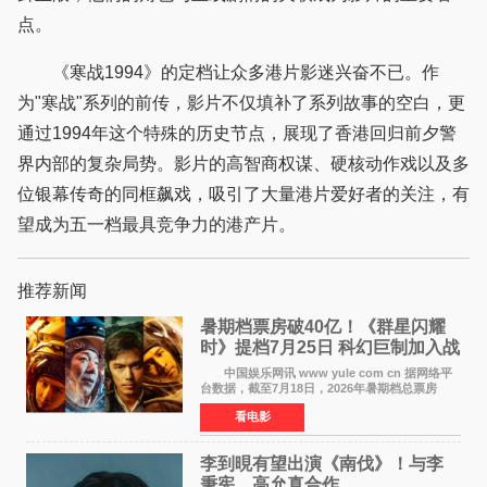
点。
《寒战1994》的定档让众多港片影迷兴奋不已。作
为"寒战"系列的前传，影片不仅填补了系列故事的空白，更
通过1994年这个特殊的历史节点，展现了香港回归前夕警
界内部的复杂局势。影片的高智商权谋、硬核动作戏以及多
位银幕传奇的同框飙戏，吸引了大量港片爱好者的关注，有
望成为五一档最具竞争力的港产片。
推荐新闻
暑期档票房破40亿！《群星闪耀
时》提档7月25日 科幻巨制加入战
局
中国娱乐网讯 www yule com cn 据网络平
台数据，截至7月18日，2026年暑期档总票房
（含预售）已正式突破40亿元大关，年度总票房
看电影
也随之逼近197亿元。超百部中外佳片同台竞技，
点燃了盛夏的电
李到晛有望出演《南伐》！与李
秉宪、高允真合作