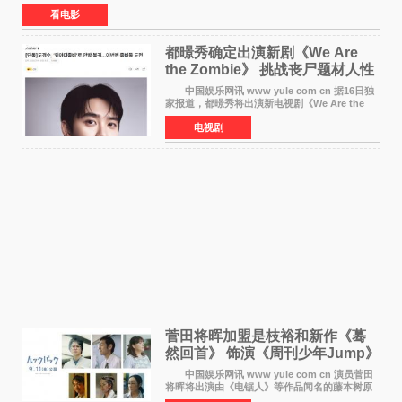
众多上映影片中，《功夫女足》《小黄人与大
看电影
都暻秀确定出演新剧《We Are
the Zombie》 挑战丧尸题材人性
喜剧
中国娱乐网讯 www yule com cn 据16日独
家报道，都暻秀将出演新电视剧《We Are the
Zombie》，在剧中饰演主演金仁钟一角，挑战与
电视剧
以往丧尸题材截然不同的人性喜剧。 新剧
《We Are t
菅田将晖加盟是枝裕和新作《蓦
然回首》 饰演《周刊少年Jump》
编辑
中国娱乐网讯 www yule com cn 演员菅田
将晖将出演由《电锯人》等作品闻名的藤本树原
作漫画改编的电影《蓦然回首》（是枝裕和导