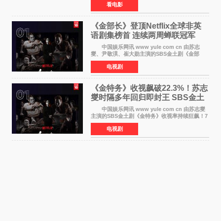
看电影
演）。菅田饰演的角色是初中时代两位主人公带
着完成的作品前去
《金部长》登顶Netflix全球非英
语剧集榜首 连续两周蝉联冠军
中国娱乐网讯 www yule com cn 由苏志
燮、尹敬淏、崔大勋主演的SBS金土剧《金部
长》持续席卷全球，收获海内外观众热烈反
电视剧
响。 15日，据Netflix官方排行榜网站Tudum
公布的数据，SBS金土剧《
《金特务》收视飙破22.3%！苏志
燮时隔多年回归即封王 SBS金土
剧新纪录诞生
中国娱乐网讯 www yule com cn 由苏志燮
主演的SBS金土剧《金特务》收视率持续狂飙！7
月11日播出的第6集全国平均收视率高达22 3%，
电视剧
瞬间最高更冲上26 4%，不仅再度刷新自身纪
录，更稳坐同时段