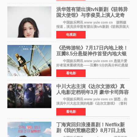
元，远低于业内
洪华莲有望出演tvN新剧《驻韩异
国大使馆》与李俊昊上演人龙奇
幻罗曼史
中国娱乐网讯 www yule com cn 据韩媒
报道，演员洪华莲有望出演tvN新剧《驻韩异国大
使馆》女主角，与李俊昊合作，引发观众期
电视剧
待。 该剧讲述了一位因管理驻韩异国大使馆
（负责管理居住在大
《恐怖游轮》7月17日内地上映！
豆瓣8.5分悬疑神作首登内地大银
幕
中国娱乐网讯 www yule com cn 悬疑片爱
好者迎来重磅消息——豆瓣8 5分的高分科幻悬疑
电影《恐怖游轮》正式宣布定档7月17日在内地上
看电影
映。这部由英国导演克里斯托弗·史密斯执导、惊
悚片女王梅
中川大志主演《达尔文游戏》真
人电影定档明年3月 豪华卡司阵容
公开
中国娱乐网讯 www yule com cn 据悉，由
演员中川大志主演的电影《达尔文游戏》（曾利
文彦执导）将于明年3月12日上映，该消息于7月9
看电影
日公布。 本片为累计发行量突破1000万册的
同名漫画的真
丁海寅回归浪漫喜剧！Netflix新
剧《我的荒糖恋爱》8月7日上线