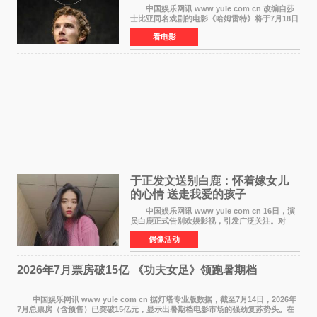
中国娱乐网讯 www yule com cn 改编自莎
士比亚同名戏剧的电影《哈姆雷特》将于7月18日
在中国内地上映。这部跨越四百年的文学经典被
看电影
搬上大银幕，为观众带来一场视觉与听觉的双重
盛宴。 《
于正发文送别白鹿：怀着嫁女儿
的心情 送走我爱的孩子
中国娱乐网讯 www yule com cn 16日，演
员白鹿正式告别欢娱影视，引发广泛关注。对
此，欢娱影视创始人于正在社交平台发文回应，
偶像活动
字里行间流露不舍与祝福。 于正透露，以前
每次有演员到期不
2026年7月票房破15亿 《功夫女足》领跑暑期档
中国娱乐网讯 www yule com cn 据灯塔专业版数据，截至7月14日，2026年
7月总票房（含预售）已突破15亿元，显示出暑期档电影市场的强劲复苏势头。在