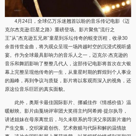
4月24日，全球亿万乐迷翘首以盼的音乐传记电影《迈
克尔杰克逊:巨星之路》重磅登场。影片聚焦"流行之
王"从"杰克逊五兄弟"童星到乐坛传奇的蜕变历程，收录30
余首传世金曲，将为观众呈现一场跨越时空的沉浸式视听盛
宴。作为全球最具影响力的音乐人之一，迈克尔·杰克逊的
音乐和舞蹈影响了整整几代人，这部传记电影将首次在大银
幕上完整呈现他传奇的一生，从童星时期的辉煌到个人事业
的巅峰，再到争议与质疑，影片将以客观而深入的视角，还
原这位音乐巨匠的真实面貌。
此外，奥斯卡最佳国际影片、挪威佳作《情感价值》温
暖献映。影片由戛纳评审团大奖得主约阿希姆·提尔执导，
讲述姐妹在母亲离世后，与久未联系的导演父亲因新片邀约
产生交集，交织家庭创伤、艺术救赎与代际和解的温情故