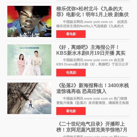
是孔晓振继《毛骨
柳乐优弥×松村北斗《九条的大
罪》电影化！明年1月上映 剧集伏
笔将全面揭晓
中国娱乐网讯 www yule com cn 由演员
柳乐优弥主演的Netflix人气连续剧《九条的大
罪》正式宣布改编为电影，将于明年1月8日全国
看电影
上映。柳乐优弥与SixTONES松村北斗再度联
手，为观众带来这部
《好，离婚吧》主海报公开！
KBS新水木剧8月19日开播 真实
离婚体验记来袭
中国娱乐网讯 www yule com cn 由主演
KBS Drama新水木剧《好，离婚吧》于近日公开
主海报，正式进入开播倒计时。 海报中，男
电视剧
女主角背对背站立，各自望向不同方向，中央的
空白与冷漠的表情
《坠落2》新海报释出！3400米栈
道惊魂再临 恐高症慎入
中国娱乐网讯 www yule com cn 热门惊悚
冒险片续集《坠落2》发布新海报，继续将主角困
于绝境高处——这一次，是摇摇欲坠的徒步栈
看电影
道。该片将于今年9月2日北美上映，恐高症患者
请提前做好心理
《二十世纪电气目录》开播即上
榜！京阿尼蒸汽朋克美学惊艳7月
新番季
中国娱乐网讯 www yule com cn 据Anime