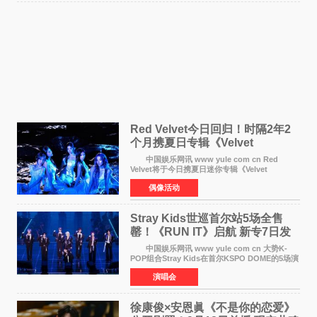
Red Velvet今日回归！时隔2年2
个月携夏日专辑《Velvet
Summer》重启完整体活动
中国娱乐网讯 www yule com cn Red
Velvet将于今日携夏日迷你专辑《Velvet
Summer》时隔2年2个月重启完整体活动。这张
偶像活动
于8月3日发行的专辑，主打柔和成熟氛围的夏日
音乐，收录了成员们想着
Stray Kids世巡首尔站5场全售
罄！《RUN IT》启航 新专7日发
行
中国娱乐网讯 www yule com cn 大势K-
POP组合Stray Kids在首尔KSPO DOME的5场演
唱会全部售罄，为新世界巡演拉开序幕。据所属
演唱会
社JYP娱乐透露，Stray Kids于上月25至26日、
29日及本月1至2日
徐康俊×安恩眞《不是你的恋爱》