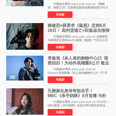
4》保持影史纪录
中国娱乐网讯 www yule com cn 《蜘蛛
侠：崭新之日》北美周四提前场票房粗报7200万
美元，创下影史单片北美提前场票房新纪录——
看电影
此前该纪录由《复仇者联盟4：终局之战》的6000
万美元保持，本
柳俊烈×薛景求《鼠惑》定档8月
28日！ 高利贷逃亡×田鼠追击惊悚
来袭
中国娱乐网讯 www yule com cn 由柳俊烈
与薛景求主演的Netflix新剧《鼠惑》于近日公开
主海报，正式定档8月28日上线。 海报中，柳
电视剧
俊烈与薛景求背对背站立，各自朝向相反方向，
幽暗的色调与
李栋旭《杀人者的购物中心2》强
势回归！为动作戏增重8公斤 敬业
获赞
中国娱乐网讯 www yule com cn
Disney+原创影集《杀人者的购物中心2》于7月
22日正式上线，由男神李栋旭主演的郑进湾以2 0
电视剧
完全体强势回归。该剧第一季曾被《纽约时报》
评选为全球最佳影集之一
孔晓振化身传奇狙击手！
MBC《杀手妈咪》8月首播 与朴
恩斌展开收视对决
中国娱乐网讯 www yule com cn 7月30日，
MBC新剧《杀手妈咪》在首尔举行制作发表会，
主演孔晓振、郑准元、李相二、无真星、崔宇
电视剧
成、李银泉等人一同出席，为新剧宣传造势。这