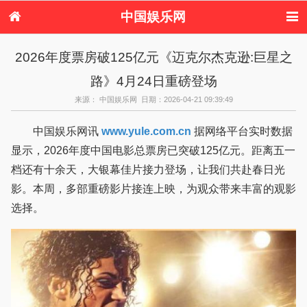
中国娱乐网
首页
新闻
女性
看电影
2026年度票房破125亿元《迈克尔杰克逊:巨星之
电视剧
演唱会
综艺节目
偶像活动
路》4月24日重磅登场
热周边
来源： 中国娱乐网 日期：2026-04-21 09:39:49
中国娱乐网讯
www.yule.com.cn
据网络平台实时数据
显示，2026年度中国电影总票房已突破125亿元。距离五一
档还有十余天，大银幕佳片接力登场，让我们共赴春日光
影。本周，多部重磅影片接连上映，为观众带来丰富的观影
选择。