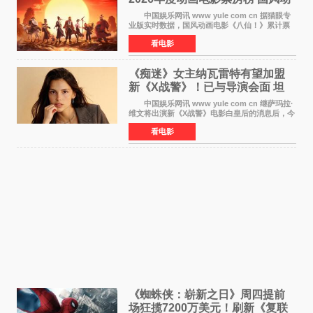
画逆袭暑期档
中国娱乐网讯 www yule com cn 据猫眼专
业版实时数据，国风动画电影《八仙！》累计票
房突破10 76亿元，超过《熊出没·年年有熊》，
看电影
暂列2026年度动画影片票房榜冠军。该片自暑期
档登陆院线以
《痴迷》女主纳瓦雷特有望加盟
新《X战警》！已与导演会面 坦
言“魔形女一直很酷”
中国娱乐网讯 www yule com cn 继萨玛拉·
维文将出演新《X战警》电影白皇后的消息后，今
年暑期档大热恐怖片《痴迷》女主角印达·纳瓦雷
看电影
特也有望加盟这部备受瞩目的漫威新作——目前
还处于有
《蜘蛛侠：崭新之日》周四提前
场狂揽7200万美元！刷新《复联