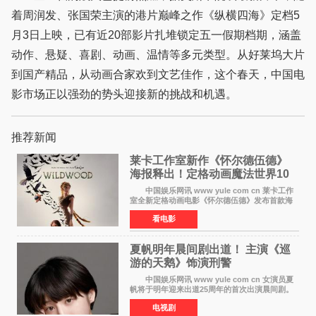
着周润发、张国荣主演的港片巅峰之作《纵横四海》定档5
月3日上映，已有近20部影片扎堆锁定五一假期档期，涵盖
动作、悬疑、喜剧、动画、温情等多元类型。从好莱坞大片
到国产精品，从动画合家欢到文艺佳作，这个春天，中国电
影市场正以强劲的势头迎接新的挑战和机遇。
推荐新闻
莱卡工作室新作《怀尔德伍德》
海报释出！定格动画魔法世界10
月开启
中国娱乐网讯 www yule com cn 莱卡工作
室全新定格动画电影《怀尔德伍德》发布首款海
报，女孩为找回弟弟走入黑暗、宏大的林中魔法
看电影
世界，一场关于勇气与亲情的奇幻冒险即将展
开。 本片由特
夏帆明年晨间剧出道！ 主演《巡
游的天鹅》饰演刑警
中国娱乐网讯 www yule com cn 女演员夏
帆将于明年迎来出道25周年的首次出演晨间剧。
NHK于8月4日宣布她将出演明年（2027年度）上
电视剧
半期的晨间剧《巡游的天鹅》，饰演与女主角森