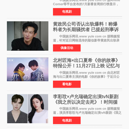
Corner等平台发布的7月新番首周排行榜显示，
由京都动画制作的《二十世纪电气目录》在多个
电视剧
榜单中表现亮眼，位列AniLab全球TOP10第十
名。该剧改编自结
黄政民公司否认出轨爆料！称爆
料者为长期骚扰者 已提起刑事诉
讼
中国娱乐网讯 www yule com cn 据韩媒报
道，针对近日网络流传的疑似影帝黄政民出轨录
音及短信爆料，黄政民所属经纪公司于今日正式
偶像活动
发表声明，明确否认相关传闻。 公司表示，
爆料者是一名长
北村匠海×出口夏希《你的故事》
特报公开！11月27日上映 记忆与
初恋的奇幻交织
中国娱乐网讯 www yule com cn 由北村匠
海与出口夏希主演的电影《你的故事》于近日公
开特报影像，正式定档11月27日上映。 本片
看电影
改编自三秋缒同名小说，编剧由曾执笔《孤独摇
滚！》的吉田惠
李彩玟×卢允瑞确定出演tvN新剧
《我之所以决定去死》！时间循
环青春爱情来袭
中国娱乐网讯 www yule com cn 据韩媒报
道，演员李彩玟与卢允瑞确定出演tvN新剧《我之
所以决定去死》，分别担任男女主角。该剧预计
电视剧
将于明年播出，引发观众期待。 本剧改编自
NAVER同名人气