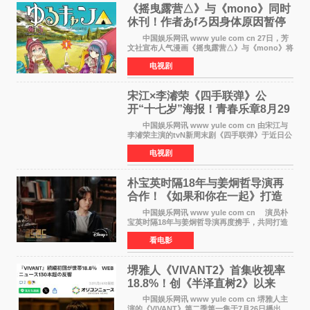
《摇曳露营△》与《mono》同时
休刊！作者あfろ因身体原因暂停
双连载
中国娱乐网讯 www yule com cn 27日，芳
文社宣布人气漫画《摇曳露营△》与《mono》将
暂停连载一段时间，原因是漫画家あfろ身体状况
电视剧
不佳。 编辑部表示：一直承蒙各位对
《mono》的喜爱，
宋江×李濬荣《四手联弹》公
开“十七岁”海报！青春乐章8月29
日奏响
中国娱乐网讯 www yule com cn 由宋江与
李濬荣主演的tvN新周末剧《四手联弹》于近日公
开十七岁版海报，以充满青春气息的画面再度点
电视剧
燃观众期待。 海报中，宋江与李濬荣并肩站
在音乐教室的
朴宝英时隔18年与姜炯哲导演再
合作！《如果和你在一起》打造
奇幻浪漫喜剧
中国娱乐网讯 www yule com cn 演员朴
宝英时隔18年与姜炯哲导演再度携手，共同打造
备受期待的浪漫喜剧新作《如果和你在一起》
看电影
（暂定名）。据OSEN报道，朴宝英将出演该片
女主角，自2008年《
堺雅人《VIVANT2》首集收视率
18.8%！创《半泽直树2》以来
TBS周日剧场最高开局
中国娱乐网讯 www yule com cn 堺雅人主
演的《VIVANT》第二季第一集于7月26日播出，