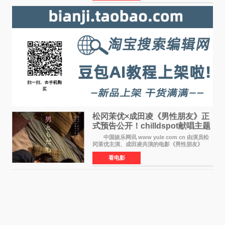
田望智饰演的生
松冈茉优×成田凌《男性朋友》正
式预告公开！chilldspot献唱主题
曲​
中国娱乐网讯 www yule com cn 由演员松
冈茉优主演、成田凌共演的电影《男性朋友》
（三岛有纪子执导，11月6日上映）于8月5日公开
看电影
正式视觉图与正式预告片。同时，三人乐队
chilldspot为该片创