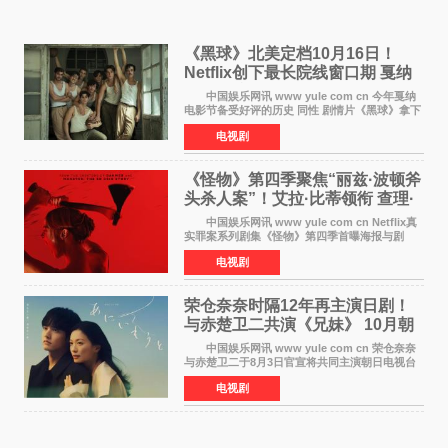
《黑球》北美定档10月16日！
Netflix创下最长院线窗口期 戛纳
最佳导演加持
中国娱乐网讯 www yule com cn 今年戛纳
电影节备受好评的历史 同性 剧情片《黑球》拿下
Netflix美国发行电影的最长院线放映期——该片
电视剧
最新定档今年10月16日美国影院上映（此前定档
11月6日，如
《怪物》第四季聚焦“丽兹·波顿斧
头杀人案”！艾拉·比蒂领衔 查理·
汉纳姆、莎拉·保
中国娱乐网讯 www yule com cn Netflix真
实罪案系列剧集《怪物》第四季首曝海报与剧
照，聚焦鹅妈妈童谣亦有记载的著名血腥杀人案
电视剧
——丽兹·波顿砍死生父与继母案。 本季由艾
拉·比蒂饰
荣仓奈奈时隔12年再主演日剧！
与赤楚卫二共演《兄妹》 10月朝
日新档开播
中国娱乐网讯 www yule com cn 荣仓奈奈
与赤楚卫二于8月3日官宣将共同主演朝日电视台
日剧《兄妹》（10月开播，每周六晚10点播
电视剧
出）。这也是荣仓奈奈继TBS剧集《为了N》之
后，暌违12年再度担