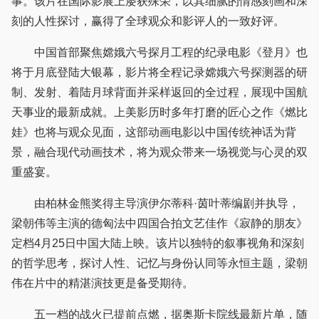
事。该片在国际影展上屡获殊荣，以其细腻的情感刻画和深
刻的人性探讨，赢得了全球观众和影评人的一致好评。
中国首部聚焦嫦娥六号探月工程的纪录电影《登月》也
将于月底登陆大银幕，影片将全程记录嫦娥六号探测器的研
制、发射、着陆月球背面并采样返回的全过程，展现中国航
天事业的最新成就。上美影历时多年打磨的匠心之作《燃比
娃》也将与观众见面，这部动画电影以中国传统神话为背
景，融合现代动画技术，将为观众带来一场视觉与心灵的双
重盛宴。
由柏林金熊奖得主导演伊尔蒂科·茵叶蒂编剧并执导，
梁朝伟等主演的德匈法中四国合拍文艺佳作《寂静的朋友》
定档4月25日中国大陆上映。该片以独特的叙事视角和深刻
的哲学思考，探讨人性、记忆与身份认同等永恒主题，梁朝
伟在片中的精湛演技更是备受期待。
五一档的战火已提前点燃，据奥斯卡院线最新片单，随