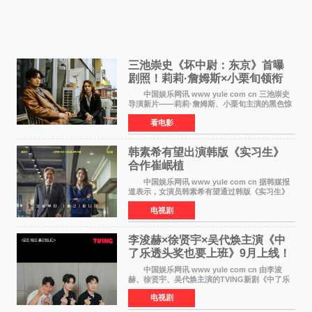
三池崇史《坏中尉：东京》首曝
剧照！莉莉·詹姆斯×小栗旬领衔
黑色惊悚再升级
中国娱乐网讯 www yule com cn 三池崇史
导演新片——莉莉·詹姆斯、小栗旬主演的黑色惊
悚电影《坏中尉：东京》首曝剧照。继阿贝尔·费
看电影
拉拉&times;哈威·凯特尔的1992年《坏中尉》和
沃纳·赫
韩素希有望出演韩版《实习生》
合作崔岷植
中国娱乐网讯 www yule com cn 据韩媒报
道表示，女演员韩素希有望通过韩版《实习生》
回归荧幕，合作前辈演员崔岷植。 根据消息
电视剧
表示，演员韩素希目前已经结束了电视剧《Y计
划》的拍摄工
李浚赫×徐贤宇×吴代焕主演《中
了乐透头奖也要上班》9月上线！
TVING先网后台
中国娱乐网讯 www yule com cn 由李浚
赫、徐贤宇、吴代焕主演的TVING新剧《中了乐
透头奖也要上班》定档9月10日播出，随后于9月
电视剧
14日起登陆tvN月火档，实现先网后台双平台播出
模式。 本剧改