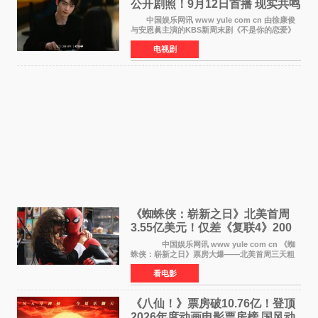
公开剧照！9月12日首播 现实共鸣
罗曼史来袭
中国娱乐网讯 www yule com cn 由徐康俊
与安恩眞主演的KBS新周末剧《不是你的恋爱》
于近日公开首波剧照，正式定档9月12日首
电视剧
播。 剧照中，徐康俊与安恩眞并肩而坐，眼
神中流露出复杂而微
《蜘蛛侠：崭新之日》北美首周
3.55亿美元！仅差《复联4》200
万 影史第二全球开画
中国娱乐网讯 www yule com cn 《蜘
蛛侠：崭新之日》票房大爆——北美首周三天粗
报3 55亿美元，仅比影史最高北美开画《复仇者
看电影
联盟4：终局之战》的3 571亿美元少200万出头，
精报调整后仍
《八仙！》票房破10.76亿！登顶
2026年度动画电影票房榜 国风动