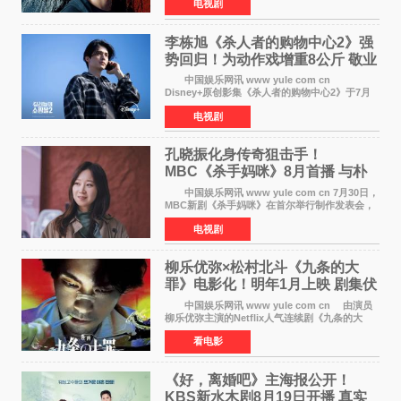
电视剧
俊烈与薛景求背对背站立，各自朝向相反方向，
幽暗的色调与
李栋旭《杀人者的购物中心2》强
势回归！为动作戏增重8公斤 敬业
获赞
中国娱乐网讯 www yule com cn
Disney+原创影集《杀人者的购物中心2》于7月
22日正式上线，由男神李栋旭主演的郑进湾以2 0
电视剧
完全体强势回归。该剧第一季曾被《纽约时报》
评选为全球最佳影集之一
孔晓振化身传奇狙击手！
MBC《杀手妈咪》8月首播 与朴
恩斌展开收视对决
中国娱乐网讯 www yule com cn 7月30日，
MBC新剧《杀手妈咪》在首尔举行制作发表会，
主演孔晓振、郑准元、李相二、无真星、崔宇
电视剧
成、李银泉等人一同出席，为新剧宣传造势。这
是孔晓振继《毛骨
柳乐优弥×松村北斗《九条的大
罪》电影化！明年1月上映 剧集伏
笔将全面揭晓
中国娱乐网讯 www yule com cn 由演员
柳乐优弥主演的Netflix人气连续剧《九条的大
罪》正式宣布改编为电影，将于明年1月8日全国
看电影
上映。柳乐优弥与SixTONES松村北斗再度联
手，为观众带来这部
《好，离婚吧》主海报公开！
KBS新水木剧8月19日开播 真实