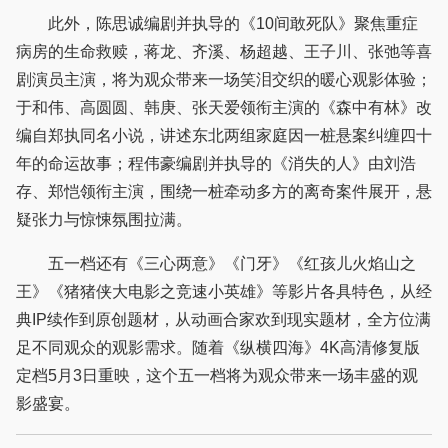
此外，陈思诚编剧并执导的《10间敢死队》聚焦重症
病房的生命救赎，蒋龙、齐溪、杨超越、王子川、张弛等喜
剧演员主演，将为观众带来一场笑泪交织的暖心观影体验；
于和伟、高圆圆、韩庚、张天爱领衔主演的《森中有林》改
编自郑执同名小说，讲述东北两组家庭因一桩悬案纠缠四十
年的命运故事；程伟豪编剧并执导的《消失的人》由刘浩
存、郑恺领衔主演，围绕一桩牵动多方的离奇案件展开，悬
疑张力与惊悚氛围拉满。
五一档还有《三心两意》《门牙》《红孩儿火焰山之
王》《猪猪侠大电影之竞速小英雄》等影片各具特色，从经
典IP续作到原创题材，从动画合家欢到现实题材，全方位满
足不同观众的观影需求。随着《纵横四海》4K高清修复版
定档5月3日重映，这个五一档将为观众带来一场丰盛的观
影盛宴。