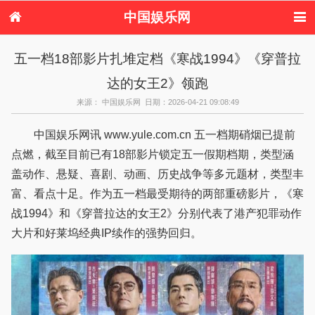
中国娱乐网
首页
新闻
女性
看电影
五一档18部影片扎堆定档《寒战1994》《穿普拉
电视剧
演唱会
综艺节目
偶像活动
达的女王2》领跑
热周边
来源： 中国娱乐网 日期：2026-04-21 09:08:49
中国娱乐网讯 www.yule.com.cn 五一档期硝烟已提前
点燃，截至目前已有18部影片锁定五一假期档期，类型涵
盖动作、悬疑、喜剧、动画、历史战争等多元题材，类型丰
富、看点十足。作为五一档最受期待的两部重磅影片，《寒
战1994》和《穿普拉达的女王2》分别代表了港产犯罪动作
大片和好莱坞经典IP续作的强势回归。