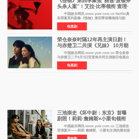
《怪物》第四季聚焦“丽兹·波顿斧
头杀人案”！艾拉·比蒂领衔 查理·
汉纳姆、莎拉·保
中国娱乐网讯 www yule com cn Netflix真
实罪案系列剧集《怪物》第四季首曝海报与剧
照，聚焦鹅妈妈童谣亦有记载的著名血腥杀人案
电视剧
——丽兹·波顿砍死生父与继母案。 本季由艾
拉·比蒂饰
荣仓奈奈时隔12年再主演日剧！
与赤楚卫二共演《兄妹》 10月朝
日新档开播
中国娱乐网讯 www yule com cn 荣仓奈奈
与赤楚卫二于8月3日官宣将共同主演朝日电视台
日剧《兄妹》（10月开播，每周六晚10点播
电视剧
出）。这也是荣仓奈奈继TBS剧集《为了N》之
后，暌违12年再度担
三池崇史《坏中尉：东京》首曝
剧照！莉莉·詹姆斯×小栗旬领衔
黑色惊悚再升级
中国娱乐网讯 www yule com cn 三池崇史
导演新片——莉莉·詹姆斯、小栗旬主演的黑色惊
悚电影《坏中尉：东京》首曝剧照。继阿贝尔·费
看电影
拉拉&times;哈威·凯特尔的1992年《坏中尉》和