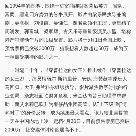
回1994年的香港，围绕一桩富商绑架案背后英方、警队、
富商、黑道四方势力的纷争展开。影片由梁乐民执导兼编
剧，吴彦祖、刘俊谦、吴慷仁、谢君豪领衔主演，更集结了
周润发、郭富城、梁家辉、古天乐等重量级演员加盟，堪称
港产犯罪动作片的顶级配置。影片将于5月1日全国上映，
预售票房已突破3000万，猫眼想看人数超过50万，成为五
一档最受期待的影片之一。
时隔二十年，《穿普拉达的女王》推出续作《穿普拉达
的女王2》，演员梅丽尔·斯特里普、安妮·海瑟薇等原班人
马回归，大卫·弗兰科尔继续执导。影片聚焦数字时代的行
业变局，杂志社面临财务危机，米兰达向昔日助理寻求帮
助，而艾米莉已跃升为奢侈品集团高管，从"上下级"到"博
弈对手"的身份反转，成为续集最大看点。该片较北美提前
一天在中国内地上映，定档4月30日，目前预售票房已突破
2000万，社交媒体讨论度居高不下。