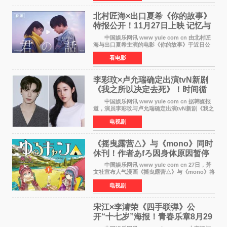
爆料者是一名长
北村匠海×出口夏希《你的故事》
特报公开！11月27日上映 记忆与
初恋的奇幻交织
中国娱乐网讯 www yule com cn 由北村匠
海与出口夏希主演的电影《你的故事》于近日公
开特报影像，正式定档11月27日上映。 本片
看电影
改编自三秋缒同名小说，编剧由曾执笔《孤独摇
滚！》的吉田惠
李彩玟×卢允瑞确定出演tvN新剧
《我之所以决定去死》！时间循
环青春爱情来袭
中国娱乐网讯 www yule com cn 据韩媒报
道，演员李彩玟与卢允瑞确定出演tvN新剧《我之
所以决定去死》，分别担任男女主角。该剧预计
电视剧
将于明年播出，引发观众期待。 本剧改编自
NAVER同名人气
《摇曳露营△》与《mono》同时
休刊！作者あfろ因身体原因暂停
双连载
中国娱乐网讯 www yule com cn 27日，芳
文社宣布人气漫画《摇曳露营△》与《mono》将
暂停连载一段时间，原因是漫画家あfろ身体状况
电视剧
不佳。 编辑部表示：一直承蒙各位对
《mono》的喜爱，
宋江×李濬荣《四手联弹》公
开“十七岁”海报！青春乐章8月29
日奏响