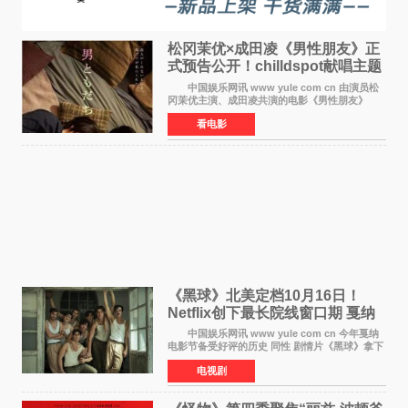
松冈茉优×成田凌《男性朋友》正
式预告公开！chilldspot献唱主题
曲​
中国娱乐网讯 www yule com cn 由演员松
冈茉优主演、成田凌共演的电影《男性朋友》
（三岛有纪子执导，11月6日上映）于8月5日公开
看电影
正式视觉图与正式预告片。同时，三人乐队
chilldspot为该片创
《黑球》北美定档10月16日！
Netflix创下最长院线窗口期 戛纳
最佳导演加持
中国娱乐网讯 www yule com cn 今年戛纳
电影节备受好评的历史 同性 剧情片《黑球》拿下
Netflix美国发行电影的最长院线放映期——该片
电视剧
最新定档今年10月16日美国影院上映（此前定档
11月6日，如