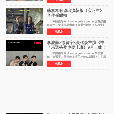
沃纳·赫
韩素希有望出演韩版《实习生》
合作崔岷植
中国娱乐网讯 www yule com cn 据韩媒报
道表示，女演员韩素希有望通过韩版《实习生》
回归荧幕，合作前辈演员崔岷植。 根据消息
电视剧
表示，演员韩素希目前已经结束了电视剧《Y计
划》的拍摄工
李浚赫×徐贤宇×吴代焕主演《中
了乐透头奖也要上班》9月上线！
TVING先网后台
中国娱乐网讯 www yule com cn 由李浚
赫、徐贤宇、吴代焕主演的TVING新剧《中了乐
透头奖也要上班》定档9月10日播出，随后于9月
电视剧
14日起登陆tvN月火档，实现先网后台双平台播出
模式。 本剧改