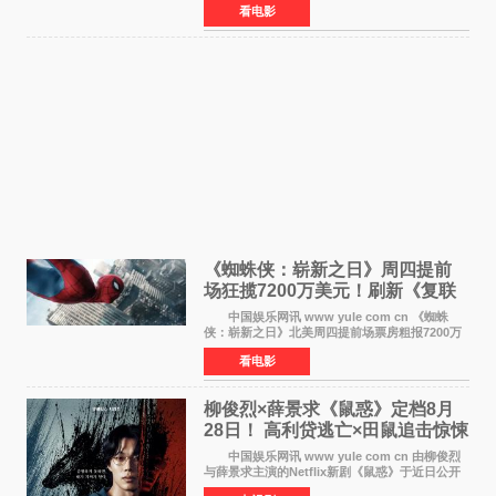
看电影
特也有望加盟这部备受瞩目的漫威新作——目前
还处于有
《蜘蛛侠：崭新之日》周四提前
场狂揽7200万美元！刷新《复联
4》保持影史纪录
中国娱乐网讯 www yule com cn 《蜘蛛
侠：崭新之日》北美周四提前场票房粗报7200万
美元，创下影史单片北美提前场票房新纪录——
看电影
此前该纪录由《复仇者联盟4：终局之战》的6000
万美元保持，本
柳俊烈×薛景求《鼠惑》定档8月
28日！ 高利贷逃亡×田鼠追击惊悚
来袭
中国娱乐网讯 www yule com cn 由柳俊烈
与薛景求主演的Netflix新剧《鼠惑》于近日公开
主海报，正式定档8月28日上线。 海报中，柳