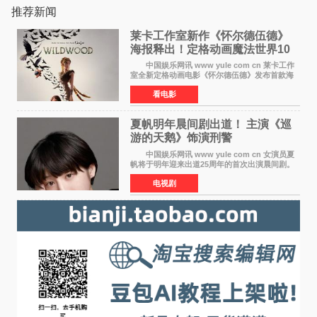
推荐新闻
莱卡工作室新作《怀尔德伍德》
海报释出！定格动画魔法世界10
月开启
中国娱乐网讯 www yule com cn 莱卡工作
室全新定格动画电影《怀尔德伍德》发布首款海
报，女孩为找回弟弟走入黑暗、宏大的林中魔法
看电影
世界，一场关于勇气与亲情的奇幻冒险即将展
开。 本片由特
夏帆明年晨间剧出道！ 主演《巡
游的天鹅》饰演刑警
中国娱乐网讯 www yule com cn 女演员夏
帆将于明年迎来出道25周年的首次出演晨间剧。
NHK于8月4日宣布她将出演明年（2027年度）上
电视剧
半期的晨间剧《巡游的天鹅》，饰演与女主角森
田望智饰演的生