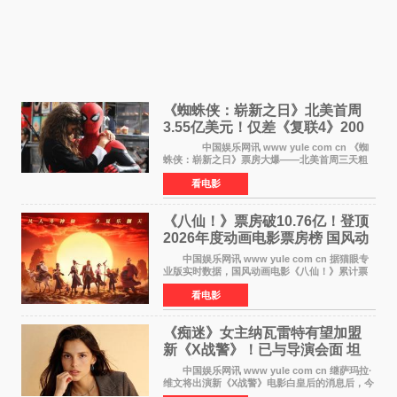
《蜘蛛侠：崭新之日》北美首周
3.55亿美元！仅差《复联4》200
万 影史第二全球开画
中国娱乐网讯 www yule com cn 《蜘
蛛侠：崭新之日》票房大爆——北美首周三天粗
报3 55亿美元，仅比影史最高北美开画《复仇者
看电影
联盟4：终局之战》的3 571亿美元少200万出头，
精报调整后仍
《八仙！》票房破10.76亿！登顶
2026年度动画电影票房榜 国风动
画逆袭暑期档
中国娱乐网讯 www yule com cn 据猫眼专
业版实时数据，国风动画电影《八仙！》累计票
房突破10 76亿元，超过《熊出没·年年有熊》，
看电影
暂列2026年度动画影片票房榜冠军。该片自暑期
档登陆院线以
《痴迷》女主纳瓦雷特有望加盟
新《X战警》！已与导演会面 坦
言“魔形女一直很酷”
中国娱乐网讯 www yule com cn 继萨玛拉·
维文将出演新《X战警》电影白皇后的消息后，今
年暑期档大热恐怖片《痴迷》女主角印达·纳瓦雷