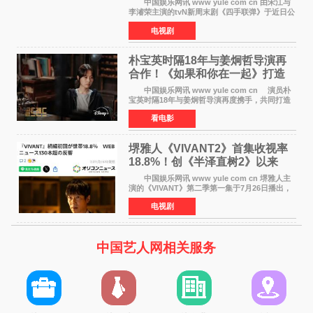
中国娱乐网讯 www yule com cn 由宋江与
李濬荣主演的tvN新周末剧《四手联弹》于近日公
开十七岁版海报，以充满青春气息的画面再度点
电视剧
燃观众期待。 海报中，宋江与李濬荣并肩站
在音乐教室的
朴宝英时隔18年与姜炯哲导演再
合作！《如果和你在一起》打造
奇幻浪漫喜剧
中国娱乐网讯 www yule com cn 演员朴
宝英时隔18年与姜炯哲导演再度携手，共同打造
备受期待的浪漫喜剧新作《如果和你在一起》
看电影
（暂定名）。据OSEN报道，朴宝英将出演该片
女主角，自2008年《
堺雅人《VIVANT2》首集收视率
18.8%！创《半泽直树2》以来
TBS周日剧场最高开局
中国娱乐网讯 www yule com cn 堺雅人主
演的《VIVANT》第二季第一集于7月26日播出，
首集收视率高达18 8%，成为自2020年《半泽直
电视剧
树2》首集22%以来，TBS周日剧场最高开播收视
纪录。 考虑到
中国艺人网相关服务