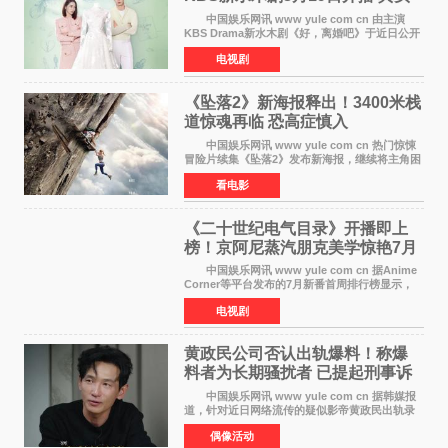
离婚体验记来袭
中国娱乐网讯 www yule com cn 由主演
KBS Drama新水木剧《好，离婚吧》于近日公开
主海报，正式进入开播倒计时。 海报中，男
电视剧
女主角背对背站立，各自望向不同方向，中央的
空白与冷漠的表情
《坠落2》新海报释出！3400米栈
道惊魂再临 恐高症慎入
中国娱乐网讯 www yule com cn 热门惊悚
冒险片续集《坠落2》发布新海报，继续将主角困
于绝境高处——这一次，是摇摇欲坠的徒步栈
看电影
道。该片将于今年9月2日北美上映，恐高症患者
请提前做好心理
《二十世纪电气目录》开播即上
榜！京阿尼蒸汽朋克美学惊艳7月
新番季
中国娱乐网讯 www yule com cn 据Anime
Corner等平台发布的7月新番首周排行榜显示，
由京都动画制作的《二十世纪电气目录》在多个
电视剧
榜单中表现亮眼，位列AniLab全球TOP10第十
名。该剧改编自结
黄政民公司否认出轨爆料！称爆
料者为长期骚扰者 已提起刑事诉
讼
中国娱乐网讯 www yule com cn 据韩媒报
道，针对近日网络流传的疑似影帝黄政民出轨录
音及短信爆料，黄政民所属经纪公司于今日正式
偶像活动
发表声明，明确否认相关传闻。 公司表示，