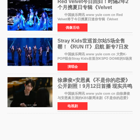
Red Velvet今日回归！时隔2年2
个月携夏日专辑《Velvet
Summer》重启完整体活动
中国娱乐网讯 www yule com cn Red
Velvet将于今日携夏日迷你专辑《Velvet
Summer》时隔2年2个月重启完整体活动。这张
偶像活动
于8月3日发行的专辑，主打柔和成熟氛围的夏日
音乐，收录了成员们想着
Stray Kids世巡首尔站5场全售
罄！《RUN IT》启航 新专7日发
行
中国娱乐网讯 www yule com cn 大势K-
POP组合Stray Kids在首尔KSPO DOME的5场演
唱会全部售罄，为新世界巡演拉开序幕。据所属
演唱会
社JYP娱乐透露，Stray Kids于上月25至26日、
29日及本月1至2日
徐康俊×安恩眞《不是你的恋爱》
公开剧照！9月12日首播 现实共鸣
罗曼史来袭
中国娱乐网讯 www yule com cn 由徐康俊
与安恩眞主演的KBS新周末剧《不是你的恋爱》
于近日公开首波剧照，正式定档9月12日首
电视剧
播。 剧照中，徐康俊与安恩眞并肩而坐，眼
神中流露出复杂而微