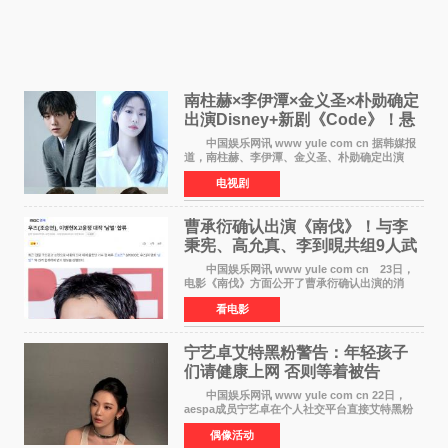
南柱赫×李伊潭×金义圣×朴勋确定
出演Disney+新剧《Code》！悬
疑犯罪惊悚明年上线
中国娱乐网讯 www yule com cn 据韩媒报
道，南柱赫、李伊潭、金义圣、朴勋确定出演
Disney+新剧《Code》，该剧预计将于明年播
电视剧
出，引发高度关注。 本剧改编自同名人气台
剧，讲述了一位往来
曹承衍确认出演《南伐》！与李
秉宪、高允真、李到晛共组9人武
士团
中国娱乐网讯 www yule com cn 23日，
电影《南伐》方面公开了曹承衍确认出演的消
息。通过歌手活动展现出独特色彩的曹承衍将在
看电影
片中饰演拥有出色弓箭技术的弓箭手，他将在这
一历史动作大片中展
宁艺卓艾特黑粉警告：年轻孩子
们​请健康上网 否则等着被告
中国娱乐网讯 www yule com cn 22日，
aespa成员宁艺卓在个人社交平台直接艾特黑粉
账号，正面喊话回应长期以来的恶意攻击，引发
偶像活动
广泛关注。 宁艺卓在文中表示，自己早已注