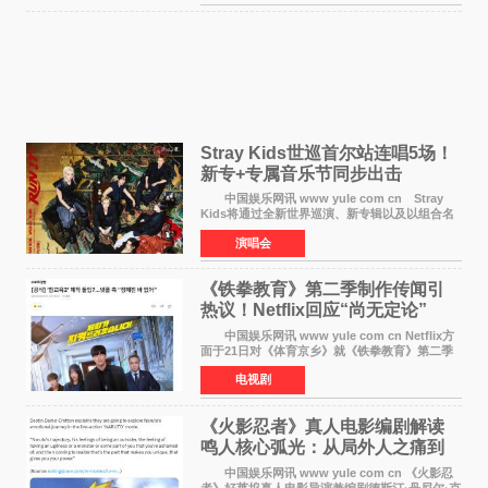
意到部分网友持续
Stray Kids世巡首尔站连唱5场！
新专+专属音乐节同步出击
中国娱乐网讯 www yule com cn Stray
Kids将通过全新世界巡演、新专辑以及以组合名
义打造的专属音乐节等一系列全球活动，开启事
演唱会
业发展的全新篇章。 Stray Kids将于7月25日
至26日、29日
《铁拳教育》第二季制作传闻引
热议！Netflix回应“尚无定论”
中国娱乐网讯 www yule com cn Netflix方
面于21日对《体育京乡》就《铁拳教育》第二季
制作传闻划清界限，表示尚无定论。然而，业界
电视剧
却有传闻称已就《铁拳教育》第二季的制作展开
了讨论——《
《火影忍者》真人电影编剧解读
鸣人核心弧光：从局外人之痛到
自我觉醒
中国娱乐网讯 www yule com cn 《火影忍
者》好莱坞真人电影导演兼编剧德斯汀·丹尼尔·克