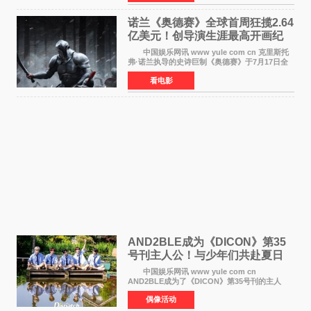
倭寇绑走的俘虏，9
诺兰《奥德赛》全球首周狂揽2.64
亿美元！创导演生涯最高开画纪
录
中国娱乐网讯 www yule com cn 克里斯托
弗·诺兰执导的史诗巨制《奥德赛》于7月17日全
球上映，首周末票房表现远超预期——北美首周
看电影
三天粗报1 245亿美元（开画3919馆），全球首周
2 641亿美元
AND2BLE成为《DICON》第35
号刊主人公！与少年们共赴夏日
之约
中国娱乐网讯 www yule com cn
AND2BLE成为了《DICON》第35号刊的主人
公，本期标题为And The Summer。作为出道后
偶像活动
首次担任杂志画报主角的完整体，AND2BLE用清
澈的少年感与全新的夏天相遇了