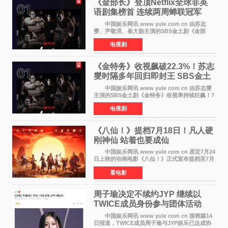
《金部长》登顶Netflix全球非英
语剧集榜首 连续两周蝉联冠军
中国娱乐网讯 www yule com cn 由苏志
燮、尹敬淏、崔大勋主演的SBS金土剧《金部
长》持续席卷全球，收获海内外观众热烈反
电视剧
响。 15日，据Netflix官方排行榜网站Tudum
公布的数据，SBS金土剧《
《金特务》收视飙破22.3%！苏志
燮时隔多年回归即封王 SBS金土
剧新纪录诞生
中国娱乐网讯 www yule com cn 由苏志燮
主演的SBS金土剧《金特务》收视率持续狂飙！7
月11日播出的第6集全国平均收视率高达22 3%，
电视剧
瞬间最高更冲上26 4%，不仅再度刷新自身纪
录，更稳坐同时段
《八仙！》提档7月18日！凡人硬
刚神仙 站着也要成仙
中国娱乐网讯 www yule com cn 原定7月24
日上映的动画电影《八仙！》正式宣布提档至7月
18日。这部国风动画大片将八仙过海，各显神通
看电影
这句刻在国人DNA里的俗语玩出了新花样——影
片讲述凡人
周子瑜决定不续约JYP 继续以
TWICE成员身份参与团体活动
中国娱乐网讯 www yule com cn 据韩媒14
日报道，TWICE成员周子瑜与JYP娱乐已达成协