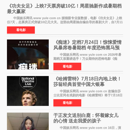
《功夫女足》上映7天票房破10亿！周星驰新作成暑期档
最大赢家
中国娱乐网讯 www yule com cn 据猫眼专业版数据，电影《功夫女足》上映
仅7天，总票房正式突破10亿元大关。这部由周星驰自编自导的喜剧大片，自7月11
日公映以来便展现出惊人的市场统治力。
看电影
《痴迷》定档7月24日！惊悚爱情
风暴席卷暑期档 年度恐怖黑马预
定
中国娱乐网讯 www yule com cn 2026年暑
期档又添重磅选手！万众期待的恐怖电影《痴
迷》今日正式官宣定档，将于7月24日登陆内地各
看电影
大院线。这部被业内专家誉为新世代爆款恐怖电
影的作品，将为
《哈姆雷特》7月18日内地上映！
莎翁经典首登中国大银幕
中国娱乐网讯 www yule com cn 改编自莎
士比亚同名戏剧的电影《哈姆雷特》将于7月18日
在中国内地上映。这部跨越四百年的文学经典被
看电影
搬上大银幕，为观众带来一场视觉与听觉的双重
盛宴。 《
于正发文送别白鹿：怀着嫁女儿
的心情 送走我爱的孩子
中国娱乐网讯 www yule com cn 16日，演