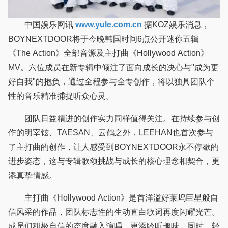
中国娱乐网讯
www.yule.com.cn
据KOZ娱乐​消息，
BOYNEXTDOOR将于今晚韩国时间6点公开迷你五辑
《The Action》全部音源及主打曲《Hollywood Action》
MV。六位成员在新专辑中倾注了面向成长的决心与"成为更
好自我"的抱负，通过全程参与全专创作，将以独具团队个
性的音乐精准捕捉听众心灵。
团队日益精进的创作实力同样值得关注。在持续参与创
作的明宰铉、TAESAN、云鹤之外，LEEHAN也首次参与
了主打曲的创作，让人感受到BOYNEXTDOOR永不停歇的
进步姿态，这与专辑歌颂挑战与成长的核心理念相契合，更
添真挚情感。
主打曲《Hollywood Action》是首洋溢好莱坞巨星般自
信风采的作品，团队标志性的生动直白歌词再度闪耀光芒。
成员们积极自信的态度融入演唱，更添聆听趣味。同时，轻