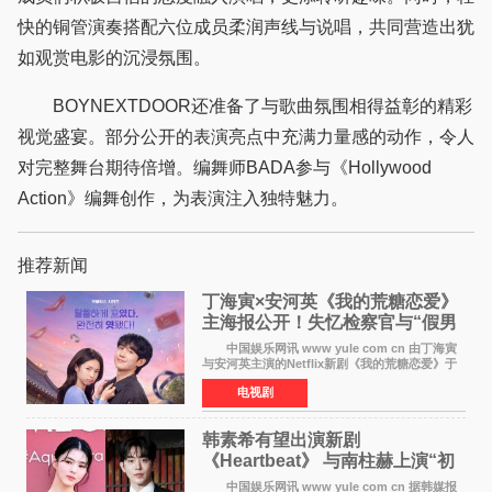
快的铜管演奏搭配六位成员柔润声线与说唱，共同营造出犹
如观赏电影的沉浸氛围。
BOYNEXTDOOR还准备了与歌曲氛围相得益彰的精彩
视觉盛宴。部分公开的表演亮点中充满力量感的动作，令人
对完整舞台期待倍增。编舞师BADA参与《Hollywood
Action》编舞创作，为表演注入独特魅力。
推荐新闻
丁海寅×安河英《我的荒糖恋爱》
主海报公开！失忆检察官与“假男
友”同居罗曼史来
中国娱乐网讯 www yule com cn 由丁海寅
与安河英主演的Netflix新剧《我的荒糖恋爱》于
近日公开主海报，正式进入开播倒计时。 海
电视剧
报中，两人并肩站在充满怀旧气息的九津麦芽村
街道上，丁
韩素希有望出演新剧
《Heartbeat》 与南柱赫上演“初
恋归来”奇幻罗曼史
中国娱乐网讯 www yule com cn 据韩媒报