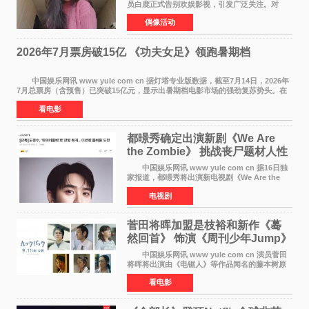
员白鹿正式告别欢娱影视，引发广泛关注。对
此，欢娱影视创始人于正在社交平台发文回应，
偶像活动
字里行间流露不舍与祝福。 于正透露，以前
每次有演员到期不
2026年7月票房破15亿 《功夫女足》领跑暑期档
中国娱乐网讯 www yule com cn 据灯塔专业版数据，截至7月14日，2026年
7月总票房（含预售）已突破15亿元，显示出暑期档电影市场的强劲复苏势头。在
众多上映影片中，《功夫女足》《小黄人与大
看电影
都暻秀确定出演新剧《We Are
the Zombie》 挑战丧尸题材人性
喜剧
中国娱乐网讯 www yule com cn 据16日独
家报道，都暻秀将出演新电视剧《We Are the
Zombie》，在剧中饰演主演金仁钟一角，挑战与
电视剧
以往丧尸题材截然不同的人性喜剧。 新剧
《We Are t
菅田将晖加盟是枝裕和新作《蓦
然回首》 饰演《周刊少年Jump》
编辑
中国娱乐网讯 www yule com cn 演员菅田
将晖将出演由《电锯人》等作品闻名的藤本树原
作漫画改编的电影《蓦然回首》（是枝裕和导
看电影
演）。菅田饰演的角色是初中时代两位主人公带
着完成的作品前去