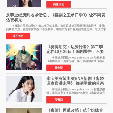
议，不再续签个人专属合约，但她将继续参与
偶像活动
TWICE的完整团体活动。 周子瑜于2015年通
过生存节目《SIXTE
从职业经历到地域记忆，《喜剧之王单口季3》让不同表
达被看见
《喜剧之王单口季3》第二期正式上线。节目延续第三季开播以来鲜活、多元
的舞台气质，在更丰富的创作者面貌中，继续拓宽单口喜剧的表达边界。老演员带
着更加成熟的文本与舞台掌控回归，新面孔则
综艺节目
《赛博朋克：边缘行者》第二季
定档10月20日！编剧警告：不要
对角色投入太深
中国娱乐网讯 www yule com cn 动画剧集
《赛博朋克：边缘行者》第二季确切首播日期正
式敲定——将于10月20日在Netflix全球上线。此
看电影
前，Netflix韩国官方账号曾短暂出现这一日期信
息，随后迅
李宝英有望出演ENA新剧《离婚
调查官洪末琴》 饰演勇敢的单亲
妈妈家事调查官
中国娱乐网讯 www yule com cn 据韩媒报
道，演员李宝英有望出演ENA新剧《离婚调查官
洪末琴》女主角，引发观众期待。 李宝英在
电视剧
剧中饰演家庭法院家事调查官洪末琴一角——即
使在极限状况
《夜莺》再遭改档！范宁姐妹首