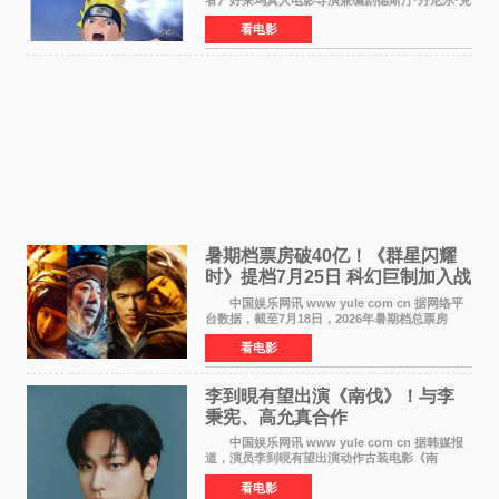
雷顿近日在采访中分享了对主角鸣人成长弧光的
看电影
理解，透露电影将深入探索鸣人作为局外人的情
感历程。
暑期档票房破40亿！《群星闪耀
时》提档7月25日 科幻巨制加入战
局
中国娱乐网讯 www yule com cn 据网络平
台数据，截至7月18日，2026年暑期档总票房
（含预售）已正式突破40亿元大关，年度总票房
看电影
也随之逼近197亿元。超百部中外佳片同台竞技，
点燃了盛夏的电
李到晛有望出演《南伐》！与李
秉宪、高允真合作
中国娱乐网讯 www yule com cn 据韩媒报
道，演员李到晛有望出演动作古装电影《南
伐》，与李秉宪、高允真合作，引发关注。
看电影
该片为动作古装片，讲述朝鲜初期，为了解救被