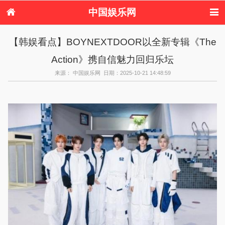
中国娱乐网
首页
新闻
女性
看电影
【韩娱看点】BOYNEXTDOOR以全新专辑《The
电视剧
演唱会
综艺节目
偶像活动
Action》携自信魅力回归乐坛
热周边
来源： 中国娱乐网 日期：2025-10-21 14:48:59