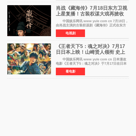
肖战《藏海传》7月18日东方卫视
上星复播！古装权谋大戏再掀收
视热潮
中国娱乐网讯 www yule com cn 7月18日，
由肖战主演的古装权谋剧《藏海传》正式在东方
卫视上星复播，引发广泛关注。该剧此前已在网
电视剧
络平台播出，凭借精良制作和紧凑剧情收获不俗
口碑，此次上
《王者天下5：魂之对决》7月17
日日本上映！山崎贤人领衔 史上
最大“函谷关防卫战”
中国娱乐网讯 www yule com cn 日本漫改
电影《王者天下5：魂之对决》于7月17日在日本
全国上映。这部由佐藤信介执导、山崎贤人主演
看电影
的历史动作片，改编自原泰久同名人气漫画，继
续讲述信和漂