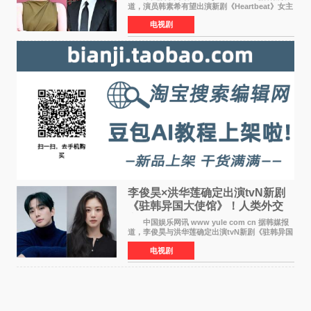
道，演员韩素希有望出演新剧《Heartbeat》女主
角，与南柱赫合作，引发高度关注。 韩素希
电视剧
在剧中饰演能够看到过去的女人洪莎朗一角，因
初恋的意外
李俊昊×洪华莲确定出演tvN新剧
《驻韩异国大使馆》！人类外交
官与“龙”大使的奇幻
中国娱乐网讯 www yule com cn 据韩媒报
道，李俊昊与洪华莲确定出演tvN新剧《驻韩异国
大使馆》，分别担任男女主角，引发期待。
电视剧
该剧讲述了一位因管理驻韩异国大使馆（负责管
理居住在大韩