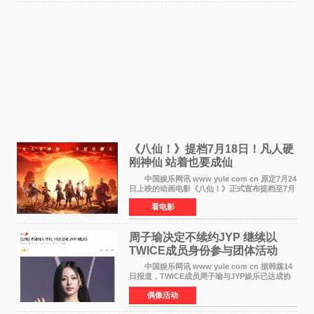
《八仙！》提档7月18日！凡人硬
刚神仙 站着也要成仙
中国娱乐网讯 www yule com cn 原定7月24
日上映的动画电影《八仙！》正式宣布提档至7月
18日。这部国风动画大片将八仙过海，各显神通
看电影
这句刻在国人DNA里的俗语玩出了新花样——影
片讲述凡人
周子瑜决定不续约JYP 继续以
TWICE成员身份参与团体活动
中国娱乐网讯 www yule com cn 据韩媒14
日报道，TWICE成员周子瑜与JYP娱乐已达成协
议，不再续签个人专属合约，但她将继续参与
偶像活动
TWICE的完整团体活动。 周子瑜于2015年通
过生存节目《SIXTE