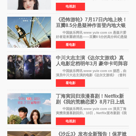
使馆》女主角，与李俊昊合作，引发观众期
电视剧
待。 该剧讲述了一位因管理驻韩异国大使馆
（负责管理居住在大
《恐怖游轮》7月17日内地上映！
豆瓣8.5分悬疑神作首登内地大银
幕
中国娱乐网讯 www yule com cn 悬疑片爱
好者迎来重磅消息——豆瓣8 5分的高分科幻悬疑
电影《恐怖游轮》正式宣布定档7月17日在内地上
看电影
映。这部由英国导演克里斯托弗·史密斯执导、惊
悚片女王梅
中川大志主演《达尔文游戏》真
人电影定档明年3月 豪华卡司阵容
公开
中国娱乐网讯 www yule com cn 据悉，由
演员中川大志主演的电影《达尔文游戏》（曾利
文彦执导）将于明年3月12日上映，该消息于7月9
看电影
日公布。 本片为累计发行量突破1000万册的
同名漫画的真
丁海寅回归浪漫喜剧！Netflix新
剧《我的荒糖恋爱》8月7日上线
中国娱乐网讯 www yule com cn 演员丁海
寅携浪漫喜剧回归。10日，Netflix宣布新剧《我
的荒糖恋爱》将于下月7日上线。 《我的荒糖
电视剧
恋爱》是一部浪漫喜剧，讲述患上失忆症的检察
官高恩彩与
《沙丘3》发布全新预告！保罗掀