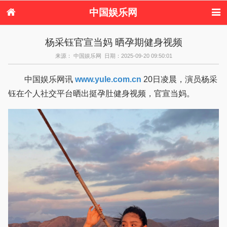
中国娱乐网
首页
新闻
女性
看电影
杨采钰官宣当妈 晒孕期健身视频
电视剧
演唱会
综艺节目
偶像活动
来源： 中国娱乐网 日期：2025-09-20 09:50:01
热周边
中国娱乐网讯
www.yule.com.cn
20日凌晨，演员杨采
钰在个人社交平台晒出挺孕肚健身视频，官宣当妈。