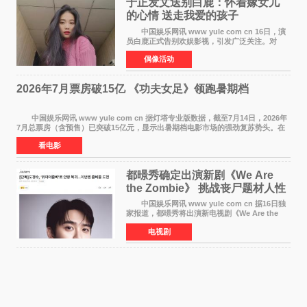
于正发文送别白鹿：怀着嫁女儿
的心情 送走我爱的孩子
中国娱乐网讯 www yule com cn 16日，演
员白鹿正式告别欢娱影视，引发广泛关注。对
此，欢娱影视创始人于正在社交平台发文回应，
偶像活动
字里行间流露不舍与祝福。 于正透露，以前
每次有演员到期不
2026年7月票房破15亿 《功夫女足》领跑暑期档
中国娱乐网讯 www yule com cn 据灯塔专业版数据，截至7月14日，2026年
7月总票房（含预售）已突破15亿元，显示出暑期档电影市场的强劲复苏势头。在
众多上映影片中，《功夫女足》《小黄人与大
看电影
都暻秀确定出演新剧《We Are
the Zombie》 挑战丧尸题材人性
喜剧
中国娱乐网讯 www yule com cn 据16日独
家报道，都暻秀将出演新电视剧《We Are the
Zombie》，在剧中饰演主演金仁钟一角，挑战与
电视剧
以往丧尸题材截然不同的人性喜剧。 新剧
《We Are t