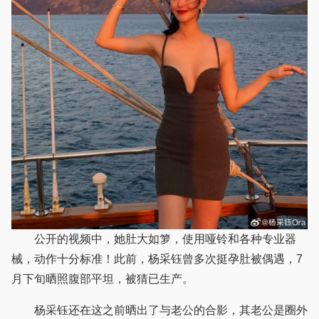
公开的视频中，她肚大如箩，使用哑铃和各种专业器
械，动作十分标准！此前，杨采钰曾多次挺孕肚被偶遇，7
月下旬晒照腹部平坦，被猜已生产。
杨采钰还在这之前晒出了与老公的合影，其老公是圈外