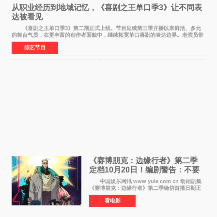
从职业经历到地域记忆，《喜剧之王单口季3》让不同表
达被看见
《喜剧之王单口季3》第二期正式上线。节目延续第三季开播以来鲜活、多元
的舞台气质，在更丰富的创作者面貌中，继续拓宽单口喜剧的表达边界。老演员带
着更加成熟的文本与舞台掌控回归，新面孔则
综艺节目
《赛博朋克：边缘行者》第二季
定档10月20日！编剧警告：不要
对角色投入太深
中国娱乐网讯 www yule com cn 动画剧集
《赛博朋克：边缘行者》第二季确切首播日期正
式敲定——将于10月20日在Netflix全球上线。此
看电影
前，Netflix韩国官方账号曾短暂出现这一日期信
息，随后迅