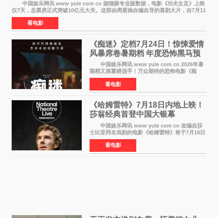
中国娱乐网讯 www yule com cn 据猫眼专业版数据，电影《功夫女足》上映
仅7天，总票房正式突破10亿元大关。这部由周星驰自编自导的喜剧大片，自7月11
日公映以来便展现出惊人的市场统治力。
看电影
《痴迷》定档7月24日！惊悚爱情
风暴席卷暑期档 年度恐怖黑马预
定
中国娱乐网讯 www yule com cn 2026年暑
期档又添重磅选手！万众期待的恐怖电影《痴
迷》今日正式官宣定档，将于7月24日登陆内地各
看电影
大院线。这部被业内专家誉为新世代爆款恐怖电
影的作品，将为
《哈姆雷特》7月18日内地上映！
莎翁经典首登中国大银幕
中国娱乐网讯 www yule com cn 改编自莎
士比亚同名戏剧的电影《哈姆雷特》将于7月18日
在中国内地上映。这部跨越四百年的文学经典被
看电影
搬上大银幕，为观众带来一场视觉与听觉的双重
盛宴。 《