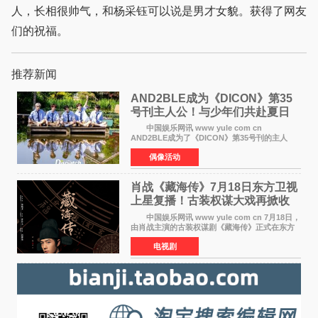
人，长相很帅气，和杨采钰可以说是男才女貌。获得了网友
们的祝福。
推荐新闻
AND2BLE成为《DICON》第35
号刊主人公！与少年们共赴夏日
之约
中国娱乐网讯 www yule com cn
AND2BLE成为了《DICON》第35号刊的主人
公，本期标题为And The Summer。作为出道后
偶像活动
首次担任杂志画报主角的完整体，AND2BLE用清
澈的少年感与全新的夏天相遇了
肖战《藏海传》7月18日东方卫视
上星复播！古装权谋大戏再掀收
视热潮
中国娱乐网讯 www yule com cn 7月18日，
由肖战主演的古装权谋剧《藏海传》正式在东方
卫视上星复播，引发广泛关注。该剧此前已在网
电视剧
络平台播出，凭借精良制作和紧凑剧情收获不俗
口碑，此次上