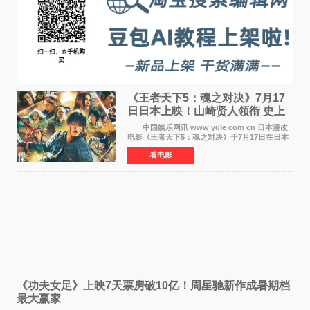
《王者天下5：魂之对决》7月17
日日本上映！山崎贤人领衔 史上
最大“函谷关防卫战”
中国娱乐网讯 www yule com cn 日本漫改
电影《王者天下5：魂之对决》于7月17日在日本
全国上映。这部由佐藤信介执导、山崎贤人主演
看电影
的历史动作片，改编自原泰久同名人气漫画，继
续讲述信和漂
《功夫女足》上映7天票房破10亿！周星驰新作成暑期档
最大赢家