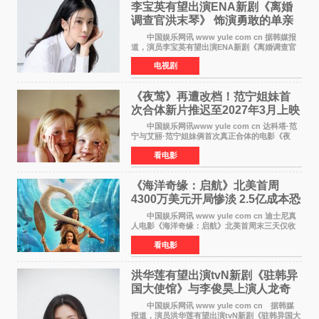
李宝英有望出演ENA新剧《离婚
调查官洪末琴》 饰演勇敢的单亲
妈妈家事调查官
中国娱乐网讯 www yule com cn 据韩媒报
道，演员李宝英有望出演ENA新剧《离婚调查官
洪末琴》女主角，引发观众期待。 李宝英在
电视剧
剧中饰演家庭法院家事调查官洪末琴一角——即
使在极限状况
《夜莺》再遭改档！范宁姐妹首
次合体新片推迟至2027年3月上映
中国娱乐网讯www yule com cn 达科塔·范
宁与艾丽·范宁姐妹俩首次真正合体的电影《夜
莺》再度改档，从原定的2027年2月12日推迟至
看电影
同年3月19日北美上映，片方希望借此利用春假档
期争取更多年轻
《海洋奇缘：启航》北美首周
4300万美元开局惨淡 2.5亿成本恐
巨亏1亿
中国娱乐网讯 www yule com cn 迪士尼真
人电影《海洋奇缘：启航》北美首周末三天仅收
4300万美元（开画3827馆），中国内地首周票房
看电影
仅840万元人民币，全球开画票房约9500万美
元，远低于业内
洪华莲有望出演tvN新剧《驻韩异
国大使馆》与李俊昊上演人龙奇
幻罗曼史
中国娱乐网讯 www yule com cn 据韩媒
报道，演员洪华莲有望出演tvN新剧《驻韩异国大