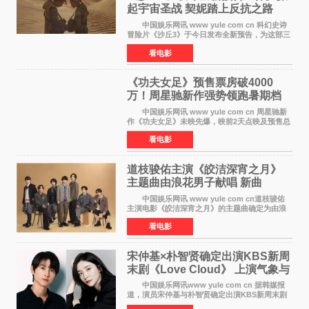
起宇宙圣战 契妮踏上反抗之路
中国娱乐网讯 www yule com cn 科幻史诗
冒险片《沙丘3》于今日发布全新预告，为这部三
部曲最终章揭开神秘面纱。预告中展现了17年过
看电影
去后，保罗·厄崔迪以穆阿迪布之名登基称帝，发
动了一场
《功夫女足》预售票房破4000
万！周星驰新作强势领跑暑期档
中国娱乐网讯 www yule com cn 周星驰新
作《功夫女足》未映先爆，映前2天点映及预售总
票房已突破4000万大关，成为暑期档最受期待的
看电影
电影之一。这部融合功夫元素与足球题材的喜剧
电影，将于7月
道枝骏佑主演《皎洁深宵之月》
主题曲由浪花男子献唱 新曲
《Moonlit》预告公开
中国娱乐网讯 www yule com cn道枝骏佑
主演电影《皎洁深宵之月》的主题曲确定为由浪
花男子演唱的新曲《Moonlit》。使用该乐曲的最
看电影
新预告片也已制作完成。 本片讲述的是市村
琥珀（道枝骏佑
宋仲基×朴智贤确定出演KBS新周
末剧《Love Cloud》 上演气象与
诅咒交织的奇幻爱情
中国娱乐网讯www yule com cn 据韩媒报
道，演员宋仲基与朴智贤确定出演KBS新周末剧
《Love Cloud》，分别担任男女主角。该剧预计