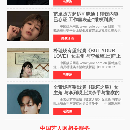
电视剧
将于明年播出，引发观众期待。 《Love
Cloud》讲述了一位
范丞丞方起诉司晓迪！诽谤内容
已存证 工作室表态“维权到底”
中国娱乐网讯 www yule com cn 日前，司
晓迪在社交平台上疑似发布范丞丞私照及聊天记
录等内容，引发网络热议。大量网友对此展开讨
偶像活动
论，相关话题迅速登上热搜。 刚刚，范丞丞
对接号@到范
朴珪瑛有望出演《BUT YOUR
LOVE》女主角 与李敏镐上演“上
司竟是虚拟偶像”罗曼史
中国娱乐网讯 www yule com cn 据韩媒报
道，演员朴珪瑛有望出演新剧《BUT YOUR
LOVE》女主角，与李敏镐合作，引发关注。
电视剧
朴珪瑛在剧中饰演游戏公司代理卓素娜一角。她
在忍受艰辛职场生
全素妮有望出演《破坏之皇》女
主角 与李到晛上演杀手与警察的
另类罗曼史
全素妮有望出演《破坏之皇》女主角 与李到
晛上演杀手与警察的另类罗曼史 中国娱乐网
讯 www yule com cn 据韩媒报道，演员全素妮
电视剧
有望出演新剧《破坏之皇》女主角，与李到晛合
作，引发关
中国艺人网相关服务