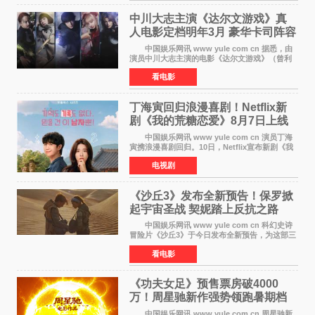
中川大志主演《达尔文游戏》真
人电影定档明年3月 豪华卡司阵容
公开
中国娱乐网讯 www yule com cn 据悉，由
演员中川大志主演的电影《达尔文游戏》（曾利
文彦执导）将于明年3月12日上映，该消息于7月9
看电影
日公布。 本片为累计发行量突破1000万册的
同名漫画的真
丁海寅回归浪漫喜剧！Netflix新
剧《我的荒糖恋爱》8月7日上线
中国娱乐网讯 www yule com cn 演员丁海
寅携浪漫喜剧回归。10日，Netflix宣布新剧《我
的荒糖恋爱》将于下月7日上线。 《我的荒糖
电视剧
恋爱》是一部浪漫喜剧，讲述患上失忆症的检察
官高恩彩与
《沙丘3》发布全新预告！保罗掀
起宇宙圣战 契妮踏上反抗之路
中国娱乐网讯 www yule com cn 科幻史诗
冒险片《沙丘3》于今日发布全新预告，为这部三
部曲最终章揭开神秘面纱。预告中展现了17年过
看电影
去后，保罗·厄崔迪以穆阿迪布之名登基称帝，发
动了一场
《功夫女足》预售票房破4000
万！周星驰新作强势领跑暑期档
中国娱乐网讯 www yule com cn 周星驰新