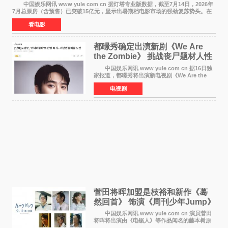
中国娱乐网讯 www yule com cn 据灯塔专业版数据，截至7月14日，2026年
7月总票房（含预售）已突破15亿元，显示出暑期档电影市场的强劲复苏势头。在
众多上映影片中，《功夫女足》《小黄人与大
看电影
都暻秀确定出演新剧《We Are
the Zombie》 挑战丧尸题材人性
喜剧
中国娱乐网讯 www yule com cn 据16日独
家报道，都暻秀将出演新电视剧《We Are the
Zombie》，在剧中饰演主演金仁钟一角，挑战与
电视剧
以往丧尸题材截然不同的人性喜剧。 新剧
《We Are t
菅田将晖加盟是枝裕和新作《蓦
然回首》 饰演《周刊少年Jump》
编辑
中国娱乐网讯 www yule com cn 演员菅田
将晖将出演由《电锯人》等作品闻名的藤本树原
作漫画改编的电影《蓦然回首》（是枝裕和导