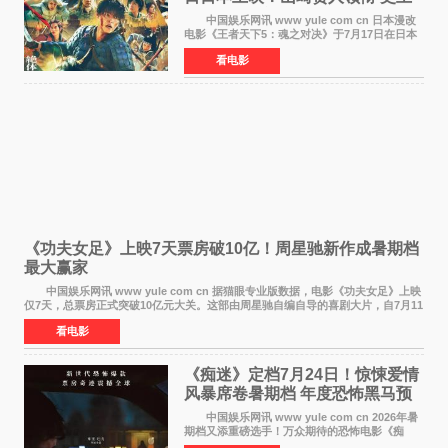
最大“函谷关防卫战”
中国娱乐网讯 www yule com cn 日本漫改
电影《王者天下5：魂之对决》于7月17日在日本
全国上映。这部由佐藤信介执导、山崎贤人主演
看电影
的历史动作片，改编自原泰久同名人气漫画，继
续讲述信和漂
《功夫女足》上映7天票房破10亿！周星驰新作成暑期档
最大赢家
中国娱乐网讯 www yule com cn 据猫眼专业版数据，电影《功夫女足》上映
仅7天，总票房正式突破10亿元大关。这部由周星驰自编自导的喜剧大片，自7月11
日公映以来便展现出惊人的市场统治力。
看电影
《痴迷》定档7月24日！惊悚爱情
风暴席卷暑期档 年度恐怖黑马预
定
中国娱乐网讯 www yule com cn 2026年暑
期档又添重磅选手！万众期待的恐怖电影《痴
迷》今日正式官宣定档，将于7月24日登陆内地各