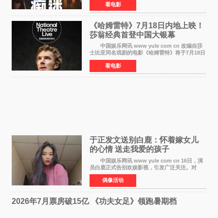
看电影
大院线。这部被业内专家誉为新世代爆款恐怖电
影的作品，将为
《哈姆雷特》7月18日内地上映！
莎翁经典首登中国大银幕
中国娱乐网讯 www yule com cn 改编自莎
士比亚同名戏剧的电影《哈姆雷特》将于7月18日
在中国内地上映。这部跨越四百年的文学经典被
看电影
搬上大银幕，为观众带来一场视觉与听觉的双重
盛宴。 《
于正发文送别白鹿：怀着嫁女儿
的心情 送走我爱的孩子
中国娱乐网讯 www yule com cn 16日，演
员白鹿正式告别欢娱影视，引发广泛关注。对
此，欢娱影视创始人于正在社交平台发文回应，
偶像活动
字里行间流露不舍与祝福。 于正透露，以前
每次有演员到期不
2026年7月票房破15亿 《功夫女足》领跑暑期档