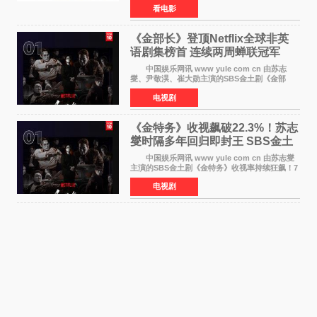
看电影
演）。菅田饰演的角色是初中时代两位主人公带
着完成的作品前去
《金部长》登顶Netflix全球非英
语剧集榜首 连续两周蝉联冠军
中国娱乐网讯 www yule com cn 由苏志
燮、尹敬淏、崔大勋主演的SBS金土剧《金部
长》持续席卷全球，收获海内外观众热烈反
电视剧
响。 15日，据Netflix官方排行榜网站Tudum
公布的数据，SBS金土剧《
《金特务》收视飙破22.3%！苏志
燮时隔多年回归即封王 SBS金土
剧新纪录诞生
中国娱乐网讯 www yule com cn 由苏志燮
主演的SBS金土剧《金特务》收视率持续狂飙！7
月11日播出的第6集全国平均收视率高达22 3%，
电视剧
瞬间最高更冲上26 4%，不仅再度刷新自身纪
录，更稳坐同时段