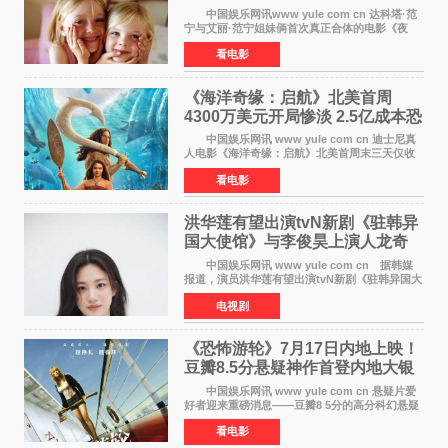
中国娱乐网讯www yule com cn 达科塔·范
宁与艾丽·范宁姐妹俩首次真正合体的电影《夜
莺》再度改档，从原定的2027年2月12日推迟至
看电影
同年3月19日北美上映，片方希望借此利用春假档
期争取更多年轻
《海洋奇缘：启航》北美首周
4300万美元开局惨淡 2.5亿成本恐
巨亏1亿
中国娱乐网讯 www yule com cn 迪士尼真
人电影《海洋奇缘：启航》北美首周末三天仅收
4300万美元（开画3827馆），中国内地首周票房
看电影
仅840万元人民币，全球开画票房约9500万美
元，远低于业内
洪华莲有望出演tvN新剧《驻韩异
国大使馆》与李俊昊上演人龙奇
幻罗曼史
中国娱乐网讯 www yule com cn 据韩媒
报道，演员洪华莲有望出演tvN新剧《驻韩异国大
使馆》女主角，与李俊昊合作，引发观众期
电视剧
待。 该剧讲述了一位因管理驻韩异国大使馆
（负责管理居住在大
《恐怖游轮》7月17日内地上映！
豆瓣8.5分悬疑神作首登内地大银
幕
中国娱乐网讯 www yule com cn 悬疑片爱
好者迎来重磅消息——豆瓣8 5分的高分科幻悬疑
电影《恐怖游轮》正式宣布定档7月17日在内地上
看电影
映。这部由英国导演克里斯托弗·史密斯执导、惊
悚片女王梅