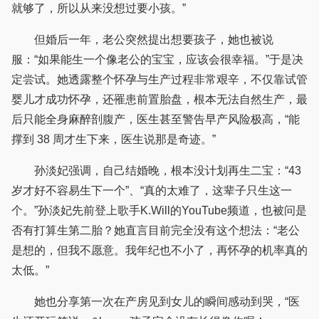
就够了，所以从来没想过要小孩。”
但婚后一年，老公突然提出想要孩子，她也被说
服：“如果能生一个像老公的宝宝，应该会很幸福。”于是决
定尝试。她透露整个怀孕与生产过程非常艰辛，不仅靠试管
婴儿才成功怀孕，还罹患前置胎盘，根本无法自然生产，最
后只能全身麻醉剖腹产，医生甚至警告早产风险极高，“能
撑到 38 周才生下来，医生说那是奇迹。”
孙淡妃强调，自己结婚晚，根本没计划再生二宝：“43
岁才好不容易生下一个”、“真的太难了，这辈子只生这一
个。”孙淡妃先前登上歌手K.Will的YouTube频道，也被问是
否有打算生第二胎？她直言目前完全没有这个想法：“老公
是想的，但我不愿意。我年纪也不小了，再怀孕的机率真的
太低。”
她也分享第一次在产房见到女儿的瞬间感动到哭，“医