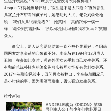
生还开玩笑说：&lsquo;孩子完全没有长得像你喔！
&rsquo;”吓得她当场怀疑，“医生是不是太武断？”直到新生
儿室拉开布帘看到孩子时，她感动到大哭。老公则骄傲地
说：“我们女儿很漂亮吧？”，她笑回：“真的跟你一模一
样！”老公则打趣回应：“所以你是因为她像我才哭吗？”笑翻
众人。
事实上，两人从恋爱到结婚一直不被外界看好，全因韩
国网友对李奎赫的印象很不好。李奎赫在1994年12月卷入
丑闻，在参加比赛时，强迫外国女选手和自己发生关系。还
有和前总统朴槿惠的闺蜜崔顺实被网友怀疑有著利益关系。
2017年崔顺实风波中，丑闻再次被翻出，李奎赫却回应只
是小时候的事，因为喝酒而发生，否认强迫发生关系。
推荐新闻
AND2BLE成为《DICON》第35
号刊主人公！与少年们共赴夏日