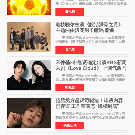
作《功夫女足》未映先爆，映前2天点映及预售总
票房已突破4000万大关，成为暑期档最受期待的
看电影
电影之一。这部融合功夫元素与足球题材的喜剧
电影，将于7月
道枝骏佑主演《皎洁深宵之月》
主题曲由浪花男子献唱 新曲
《Moonlit》预告公开
中国娱乐网讯 www yule com cn道枝骏佑
主演电影《皎洁深宵之月》的主题曲确定为由浪
花男子演唱的新曲《Moonlit》。使用该乐曲的最
看电影
新预告片也已制作完成。 本片讲述的是市村
琥珀（道枝骏佑
宋仲基×朴智贤确定出演KBS新周
末剧《Love Cloud》 上演气象与
诅咒交织的奇幻爱情
中国娱乐网讯www yule com cn 据韩媒报
道，演员宋仲基与朴智贤确定出演KBS新周末剧
《Love Cloud》，分别担任男女主角。该剧预计
电视剧
将于明年播出，引发观众期待。 《Love
Cloud》讲述了一位
范丞丞方起诉司晓迪！诽谤内容
已存证 工作室表态“维权到底”
中国娱乐网讯 www yule com cn 日前，司
晓迪在社交平台上疑似发布范丞丞私照及聊天记
录等内容，引发网络热议。大量网友对此展开讨
偶像活动
论，相关话题迅速登上热搜。 刚刚，范丞丞
对接号@到范