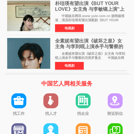
朴珪瑛有望出演《BUT YOUR
LOVE》女主角 与李敏镐上演“上
司竟是虚拟偶像”罗曼史
中国娱乐网讯 www yule com cn 据韩媒报
道，演员朴珪瑛有望出演新剧《BUT YOUR
LOVE》女主角，与李敏镐合作，引发关注。
电视剧
朴珪瑛在剧中饰演游戏公司代理卓素娜一角。她
在忍受艰辛职场生
全素妮有望出演《破坏之皇》女
主角 与李到晛上演杀手与警察的
另类罗曼史
全素妮有望出演《破坏之皇》女主角 与李到
晛上演杀手与警察的另类罗曼史 中国娱乐网
讯 www yule com cn 据韩媒报道，演员全素妮
电视剧
有望出演新剧《破坏之皇》女主角，与李到晛合
作，引发关
中国艺人网相关服务
找工作
找人才
找企业
附近职位