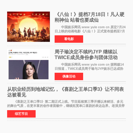
《八仙！》提档7月18日！凡人硬
刚神仙 站着也要成仙
中国娱乐网讯 www yule com cn 原定7月24
日上映的动画电影《八仙！》正式宣布提档至7月
18日。这部国风动画大片将八仙过海，各显神通
看电影
这句刻在国人DNA里的俗语玩出了新花样——影
片讲述凡人
周子瑜决定不续约JYP 继续以
TWICE成员身份参与团体活动
中国娱乐网讯 www yule com cn 据韩媒14
日报道，TWICE成员周子瑜与JYP娱乐已达成协
议，不再续签个人专属合约，但她将继续参与
偶像活动
TWICE的完整团体活动。 周子瑜于2015年通
过生存节目《SIXTE
从职业经历到地域记忆，《喜剧之王单口季3》让不同表
达被看见
《喜剧之王单口季3》第二期正式上线。节目延续第三季开播以来鲜活、多元
的舞台气质，在更丰富的创作者面貌中，继续拓宽单口喜剧的表达边界。老演员带
着更加成熟的文本与舞台掌控回归，新面孔则
综艺节目