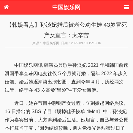
中国娱乐网
首页
新闻
女性
看电影
【韩娱看点】孙淡妃婚后被老公劝生娃 43岁冒死
电视剧
演唱会
综艺节目
偶像活动
产女直言：太辛苦
热周边
来源： 中国娱乐网 日期：2025-09-19 15:19:16
中国娱乐网讯 韩演员兼歌手孙淡妃 2021 年和韩国前速
滑国手李奎赫闪电交往仅 5 个月就订婚，隔年 2022 年步入
婚姻。婚后她逐渐淡出演艺圈，直到今年 4 月，历经两次
试管、终于在 43 岁高龄“冒险”生下爱女海伊。
近日，她在节目中聊到产女过程，立刻掀起网络热议。
16 日播出的 SBS 节目《脱掉鞋子恢单 4Men》中，孙淡妃
作为嘉宾出演，大方聊到婚后生活。她坦言，自己与老公原
本打算当丁克，“因为结婚较晚，两人觉得光是甜蜜过日子