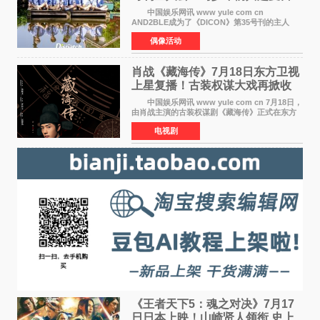
之约
中国娱乐网讯 www yule com cn
AND2BLE成为了《DICON》第35号刊的主人
公，本期标题为And The Summer。作为出道后
偶像活动
首次担任杂志画报主角的完整体，AND2BLE用清
澈的少年感与全新的夏天相遇了
肖战《藏海传》7月18日东方卫视
上星复播！古装权谋大戏再掀收
视热潮
中国娱乐网讯 www yule com cn 7月18日，
由肖战主演的古装权谋剧《藏海传》正式在东方
卫视上星复播，引发广泛关注。该剧此前已在网
电视剧
络平台播出，凭借精良制作和紧凑剧情收获不俗
口碑，此次上
《王者天下5：魂之对决》7月17
日日本上映！山崎贤人领衔 史上