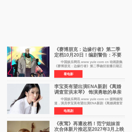
《赛博朋克：边缘行者》第二季
定档10月20日！编剧警告：不要
对角色投入太深
中国娱乐网讯 www yule com cn 动画剧集
《赛博朋克：边缘行者》第二季确切首播日期正
式敲定——将于10月20日在Netflix全球上线。此
看电影
前，Netflix韩国官方账号曾短暂出现这一日期信
息，随后迅
李宝英有望出演ENA新剧《离婚
调查官洪末琴》 饰演勇敢的单亲
妈妈家事调查官
中国娱乐网讯 www yule com cn 据韩媒报
道，演员李宝英有望出演ENA新剧《离婚调查官
洪末琴》女主角，引发观众期待。 李宝英在
电视剧
剧中饰演家庭法院家事调查官洪末琴一角——即
使在极限状况
《夜莺》再遭改档！范宁姐妹首
次合体新片推迟至2027年3月上映