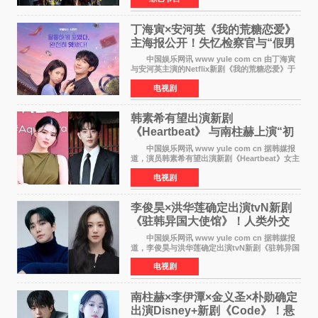
朋友、老对手之
丁海寅×安河英《我的荒糖恋爱》
主海报公开！失忆检察官与“假男
友”同居罗曼史来
中国娱乐网讯 www yule com cn 由丁海寅
与安河英主演的Netflix新剧《我的荒糖恋爱》于
近日公开主海报，正式进入开播倒计时。 海
电视剧
报中，两人并肩站在充满怀旧气息的九津麦芽村
街道上，丁
韩素希有望出演新剧
《Heartbeat》 与南柱赫上演“初
恋归来”奇幻罗曼史
中国娱乐网讯 www yule com cn 据韩媒报
道，演员韩素希有望出演新剧《Heartbeat》女主
角，与南柱赫合作，引发高度关注。 韩素希
电视剧
在剧中饰演能够看到过去的女人洪莎朗一角，因
初恋的意外
李俊昊×洪华莲确定出演tvN新剧
《驻韩异国大使馆》！人类外交
官与“龙”大使的奇幻
中国娱乐网讯 www yule com cn 据韩媒报
道，李俊昊与洪华莲确定出演tvN新剧《驻韩异国
大使馆》，分别担任男女主角，引发期待。
电视剧
该剧讲述了一位因管理驻韩异国大使馆（负责管
理居住在大韩
南柱赫×李伊潭×金义圣×朴勋确定
出演Disney+新剧《Code》！悬