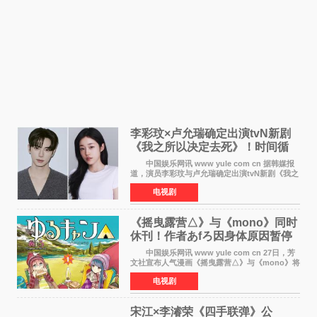
李彩玟×卢允瑞确定出演tvN新剧
《我之所以决定去死》！时间循
环青春爱情来袭
中国娱乐网讯 www yule com cn 据韩媒报
道，演员李彩玟与卢允瑞确定出演tvN新剧《我之
所以决定去死》，分别担任男女主角。该剧预计
电视剧
将于明年播出，引发观众期待。 本剧改编自
NAVER同名人气
《摇曳露营△》与《mono》同时
休刊！作者あfろ因身体原因暂停
双连载
中国娱乐网讯 www yule com cn 27日，芳
文社宣布人气漫画《摇曳露营△》与《mono》将
暂停连载一段时间，原因是漫画家あfろ身体状况
电视剧
不佳。 编辑部表示：一直承蒙各位对
《mono》的喜爱，
宋江×李濬荣《四手联弹》公