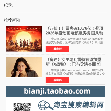
纪录。
推荐新闻
《八仙！》票房破10.76亿！登顶
2026年度动画电影票房榜 国风动
画逆袭暑期档
中国娱乐网讯 www yule com cn 据猫眼专
业版实时数据，国风动画电影《八仙！》累计票
房突破10 76亿元，超过《熊出没·年年有熊》，
看电影
暂列2026年度动画影片票房榜冠军。该片自暑期
档登陆院线以
《痴迷》女主纳瓦雷特有望加盟
新《X战警》！已与导演会面 坦
言“魔形女一直很酷”
中国娱乐网讯 www yule com cn 继萨玛拉·
维文将出演新《X战警》电影白皇后的消息后，今
年暑期档大热恐怖片《痴迷》女主角印达·纳瓦雷
看电影
特也有望加盟这部备受瞩目的漫威新作——目前
还处于有