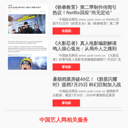
《铁拳教育》第二季制作传闻引
热议！Netflix回应“尚无定论”
中国娱乐网讯 www yule com cn Netflix方
面于21日对《体育京乡》就《铁拳教育》第二季
制作传闻划清界限，表示尚无定论。然而，业界
电视剧
却有传闻称已就《铁拳教育》第二季的制作展开
了讨论——《
《火影忍者》真人电影编剧解读
鸣人核心弧光：从局外人之痛到
自我觉醒
中国娱乐网讯 www yule com cn 《火影忍
者》好莱坞真人电影导演兼编剧德斯汀·丹尼尔·克
雷顿近日在采访中分享了对主角鸣人成长弧光的
看电影
理解，透露电影将深入探索鸣人作为局外人的情
感历程。
暑期档票房破40亿！《群星闪耀
时》提档7月25日 科幻巨制加入战
局
中国娱乐网讯 www yule com cn 据网络平
台数据，截至7月18日，2026年暑期档总票房
（含预售）已正式突破40亿元大关，年度总票房
看电影
也随之逼近197亿元。超百部中外佳片同台竞技，
点燃了盛夏的电
中国艺人网相关服务