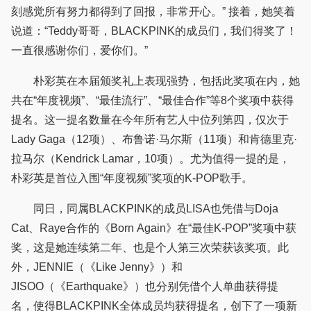
刻感觉所有努力都得到了回报，非常开心。” 接着，她笑着
说道：“Teddy哥哥，BLACKPINK的成员们，我们得奖了！
一直很感谢你们，爱你们。”
朴彩英在本届颁奖礼上表现强势，包括此奖项在内，她
共在“年度视频”、“最佳流行”、“最佳合作”等8个奖项中获得
提名。这一提名数量在今年所有艺人中位列第四，仅次于
Lady Gaga（12项）、布鲁诺·马尔斯（11项）和肯德里克·
拉马尔（Kendrick Lamar，10项）。尤为值得一提的是，
朴彩英是首位入围“年度视频”奖项的K-POP歌手。
同日，同属BLACKPINK的成员LISA也凭借与Doja
Cat、Raye合作的《Born Again》在“最佳K-POP”奖项中获
奖，这是她连续第二年、也是个人第三次荣获该奖项。此
外，JENNIE（《Like Jenny》）和
JISOO（《Earthquake》）也分别凭借个人单曲获得提
名，使得BLACKPINK全体成员均获得提名，创下了一项新