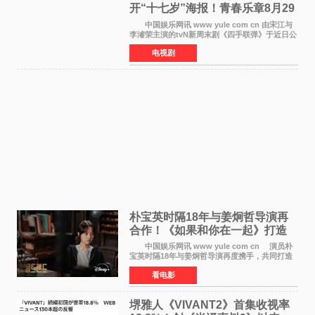
开“十七岁”海报！青春乐章8月29
日奏响
中国娱乐网讯 www yule com cn 由宋江与
李濬荣主演的tvN新周末剧《四手联弹》于近日公
开十七岁版海报，以充满青春气息的画面再度点
电视剧
燃观众期待。 海报中，宋江与李濬荣并肩站
在音乐教室的
朴宝英时隔18年与姜炯哲导演再
合作！《如果和你在一起》打造
奇幻浪漫喜剧
中国娱乐网讯 www yule com cn 演员朴
宝英时隔18年与姜炯哲导演再度携手，共同打造
备受期待的浪漫喜剧新作《如果和你在一起》
看电影
（暂定名）。据OSEN报道，朴宝英将出演该片
女主角，自2008年《
堺雅人《VIVANT2》首集收视率