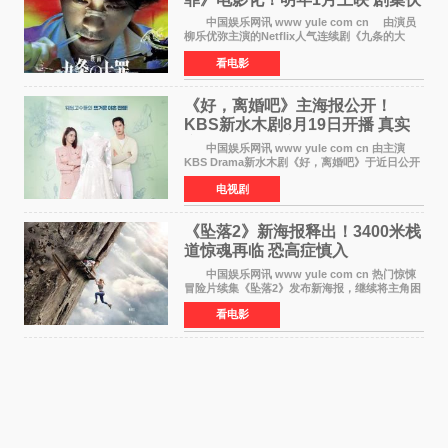
笔将全面揭晓
中国娱乐网讯 www yule com cn 由演员
柳乐优弥主演的Netflix人气连续剧《九条的大
罪》正式宣布改编为电影，将于明年1月8日全国
看电影
上映。柳乐优弥与SixTONES松村北斗再度联
手，为观众带来这部
《好，离婚吧》主海报公开！
KBS新水木剧8月19日开播 真实
离婚体验记来袭
中国娱乐网讯 www yule com cn 由主演
KBS Drama新水木剧《好，离婚吧》于近日公开
主海报，正式进入开播倒计时。 海报中，男
电视剧
女主角背对背站立，各自望向不同方向，中央的
空白与冷漠的表情
《坠落2》新海报释出！3400米栈
道惊魂再临 恐高症慎入
中国娱乐网讯 www yule com cn 热门惊悚
冒险片续集《坠落2》发布新海报，继续将主角困
于绝境高处——这一次，是摇摇欲坠的徒步栈
看电影
道。该片将于今年9月2日北美上映，恐高症患者
请提前做好心理