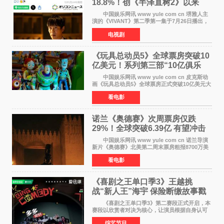
18.8%！创《半泽直树2》以来
TBS周日剧场最高开局
中国娱乐网讯 www yule com cn 堺雅人主
演的《VIVANT》第二季第一集于7月26日播出，
首集收视率高达18 8%，成为自2020年《半泽直
电视剧
树2》首集22%以来，TBS周日剧场最高开播收视
纪录。 考虑到
《玩具总动员5》全球票房突破10
亿美元！系列第三部“10亿俱乐
部”达成
中国娱乐网讯 www yule com cn 皮克斯动
画《玩具总动员5》全球票房正式突破10亿美元大
关。截至上周末，该片全球累计票房已达10 22亿
看电影
美元，其中北美市场贡献4 48亿美元，中国内地
票房达2 82
诺兰《奥德赛》次周票房仅跌
29%！全球突破6.39亿 有望冲击
13亿成诺兰最卖座电影
中国娱乐网讯 www yule com cn 诺兰导演
新片《奥德赛》北美第二周末票房粗报8700万美
元（周五至周日：2600万&rarr;3460万
看电影
&rarr;2640万），较首周1 24亿美元仅下跌29
6%，走势极为强劲，远超
《喜剧之王单口季3》王越挑
战“新人王”海宇 保险断缴故事戳
中生活痛点
《喜剧之王单口季3》第二赛段正式开启，本
赛段以欣赏者对决为核心，让演员根据自身认可
选择对手，在作品碰撞中完成一次喜剧创作者之
综艺节目
间的交流。这里有实力相当的正面对抗，也有老