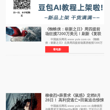
《蜘蛛侠：崭新之日》周四提前
场狂揽7200万美元！刷新《复联
4》保持影史纪录
中国娱乐网讯 www yule com cn 《蜘蛛
侠：崭新之日》北美周四提前场票房粗报7200万
美元，创下影史单片北美提前场票房新纪录——
看电影
此前该纪录由《复仇者联盟4：终局之战》的6000
万美元保持，本
柳俊烈×薛景求《鼠惑》定档8月
28日！ 高利贷逃亡×田鼠追击惊悚
来袭
中国娱乐网讯 www yule com cn 由柳俊烈
与薛景求主演的Netflix新剧《鼠惑》于近日公开