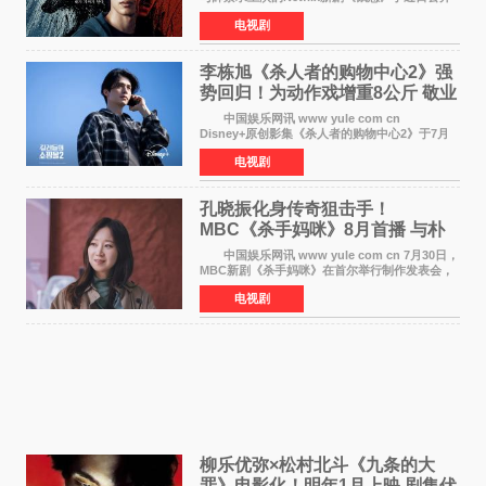
主海报，正式定档8月28日上线。 海报中，柳
电视剧
俊烈与薛景求背对背站立，各自朝向相反方向，
幽暗的色调与
李栋旭《杀人者的购物中心2》强
势回归！为动作戏增重8公斤 敬业
获赞
中国娱乐网讯 www yule com cn
Disney+原创影集《杀人者的购物中心2》于7月
22日正式上线，由男神李栋旭主演的郑进湾以2 0
电视剧
完全体强势回归。该剧第一季曾被《纽约时报》
评选为全球最佳影集之一
孔晓振化身传奇狙击手！
MBC《杀手妈咪》8月首播 与朴
恩斌展开收视对决
中国娱乐网讯 www yule com cn 7月30日，
MBC新剧《杀手妈咪》在首尔举行制作发表会，
主演孔晓振、郑准元、李相二、无真星、崔宇
电视剧
成、李银泉等人一同出席，为新剧宣传造势。这
是孔晓振继《毛骨
柳乐优弥×松村北斗《九条的大
罪》电影化！明年1月上映 剧集伏