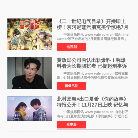
《二十世纪电气目录》开播即上
榜！京阿尼蒸汽朋克美学惊艳7月
新番季
中国娱乐网讯 www yule com cn 据Anime
Corner等平台发布的7月新番首周排行榜显示，
由京都动画制作的《二十世纪电气目录》在多个
电视剧
榜单中表现亮眼，位列AniLab全球TOP10第十
名。该剧改编自结
黄政民公司否认出轨爆料！称爆
料者为长期骚扰者 已提起刑事诉
讼
中国娱乐网讯 www yule com cn 据韩媒报
道，针对近日网络流传的疑似影帝黄政民出轨录
音及短信爆料，黄政民所属经纪公司于今日正式
偶像活动
发表声明，明确否认相关传闻。 公司表示，
爆料者是一名长
北村匠海×出口夏希《你的故事》
特报公开！11月27日上映 记忆与
初恋的奇幻交织
中国娱乐网讯 www yule com cn 由北村匠
海与出口夏希主演的电影《你的故事》于近日公
开特报影像，正式定档11月27日上映。 本片
看电影
改编自三秋缒同名小说，编剧由曾执笔《孤独摇
滚！》的吉田惠