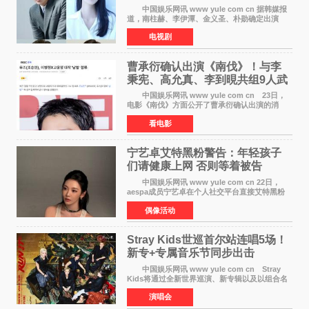
疑犯罪惊悚明年上线
中国娱乐网讯 www yule com cn 据韩媒报
道，南柱赫、李伊潭、金义圣、朴勋确定出演
Disney+新剧《Code》，该剧预计将于明年播
电视剧
出，引发高度关注。 本剧改编自同名人气台
剧，讲述了一位往来
曹承衍确认出演《南伐》！与李
秉宪、高允真、李到晛共组9人武
士团
中国娱乐网讯 www yule com cn 23日，
电影《南伐》方面公开了曹承衍确认出演的消
息。通过歌手活动展现出独特色彩的曹承衍将在
看电影
片中饰演拥有出色弓箭技术的弓箭手，他将在这
一历史动作大片中展
宁艺卓艾特黑粉警告：年轻孩子
们​请健康上网 否则等着被告
中国娱乐网讯 www yule com cn 22日，
aespa成员宁艺卓在个人社交平台直接艾特黑粉
账号，正面喊话回应长期以来的恶意攻击，引发
偶像活动
广泛关注。 宁艺卓在文中表示，自己早已注
意到部分网友持续
Stray Kids世巡首尔站连唱5场！
新专+专属音乐节同步出击
中国娱乐网讯 www yule com cn Stray
Kids将通过全新世界巡演、新专辑以及以组合名
义打造的专属音乐节等一系列全球活动，开启事
演唱会
业发展的全新篇章。 Stray Kids将于7月25日
至26日、29日