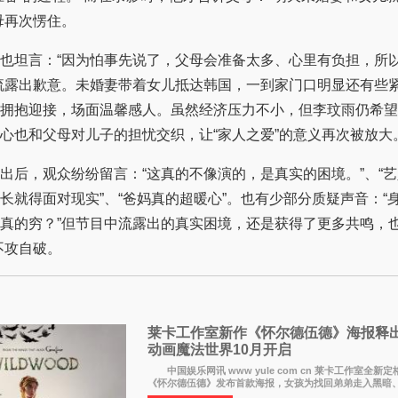
母再次愣住。
坦言：“因为怕事先说了，父母会准备太多、心里有负担，所
流露出歉意。未婚妻带着女儿抵达韩国，一到家门口明显还有些
拥抱迎接，场面温馨感人。虽然经济压力不小，但李玟雨仍希望
心也和父母对儿子的担忧交织，让“家人之爱”的意义再次被放大
，观众纷纷留言：“这真的不像演的，是真实的困境。”、“艺
长就得面对现实”、“爸妈真的超暖心”。也有少部分质疑声音：“
真的穷？”但节目中流露出的真实困境，还是获得了更多共鸣，也
不攻自破。
莱卡工作室新作《怀尔德伍德》海报释
动画魔法世界10月开启
中国娱乐网讯 www yule com cn 莱卡工作室全新
《怀尔德伍德》发布首款海报，女孩为找回弟弟走入黑暗
魔法世界，一场关于勇气与亲情的奇幻冒险即将展开。