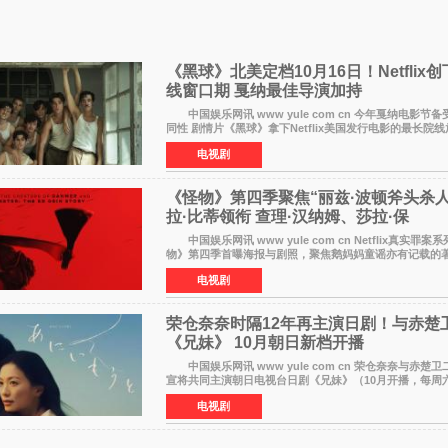
《黑球》北美定档10月16日！Netflix
线窗口期 戛纳最佳导演加持
中国娱乐网讯 www yule com cn 今年戛纳电影节
同性 剧情片《黑球》拿下Netflix美国发行电影的最长院
片最新定档今年10月16日美国影院上映（此前定档11月6
电视剧
《怪物》第四季聚焦“丽兹·波顿斧头杀人
拉·比蒂领衔 查理·汉纳姆、莎拉·保
中国娱乐网讯 www yule com cn Netflix真实罪案系列剧集《怪
物》第四季首曝海报与剧照，聚焦鹅妈妈童谣亦有记载的
案——丽兹·波顿砍死生父与继母案。 本季由艾拉·比
电视剧
荣仓奈奈时隔12年再主演日剧！与赤楚
《兄妹》 10月朝日新档开播
中国娱乐网讯 www yule com cn 荣仓奈奈与赤楚卫二于8月3日官
宣将共同主演朝日电视台日剧《兄妹》（10月开播，每周六
出）。这也是荣仓奈奈继TBS剧集《为了N》之后，暌违1
电视剧