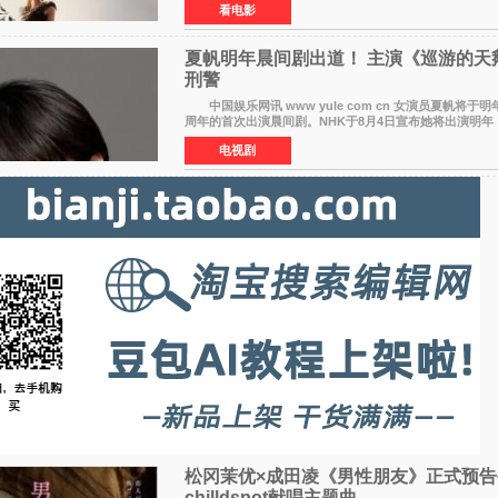
看电影
夏帆明年晨间剧出道！ 主演《巡游的天
刑警
中国娱乐网讯 www yule com cn 女演员夏帆将于明
周年的首次出演晨间剧。NHK于8月4日宣布她将出演明年（
上半期的晨间剧《巡游的天鹅》，饰演与女主角森田望智
电视剧
松冈茉优×成田凌《男性朋友》正式预告
chilldspot献唱主题曲​