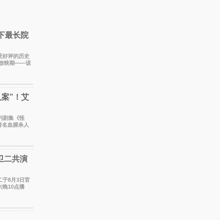
创下最长院
备受好评的历史
线放映期——该
日，如
案”！艾
著名血腥杀人
蒂饰
卫二共演
晚10点播
2年再度担