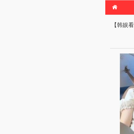
首
【韩娱看
电
热