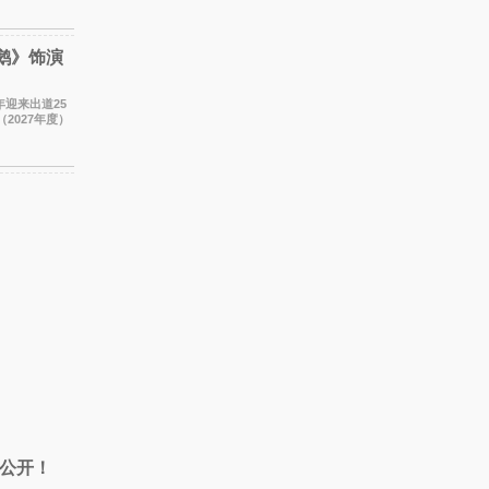
鹅》饰演
年迎来出道25
2027年度）
饰演的生
公开！