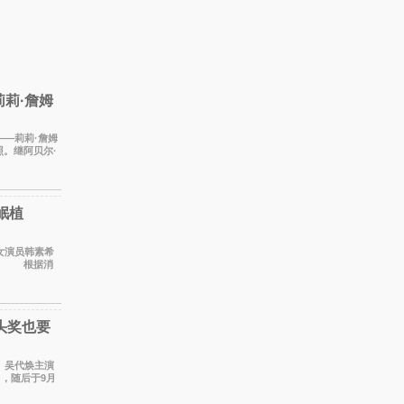
莉·詹姆
——莉莉·詹姆
。继阿贝尔·
岷植
植。 根据消
摄工
头奖也要
宇、吴代焕主演
出，随后于9月
。 本剧改