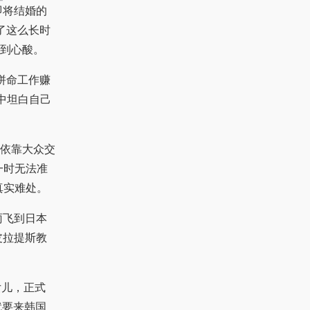
了这么长时
到心酸。
拼命工作赚
中坦白自己
依靠大众交
一时无法准
真实难处。
雨飞到日本
皮拉提斯教
儿，正式
就要来韩国