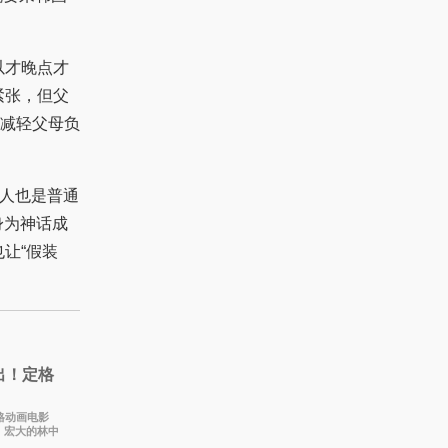
以才晚点才
紧张，但父
减轻父母负
。
人也是普通
身为神话成
让“假装
出！定格
定格动画电影
、宏大的林中
 本片由特