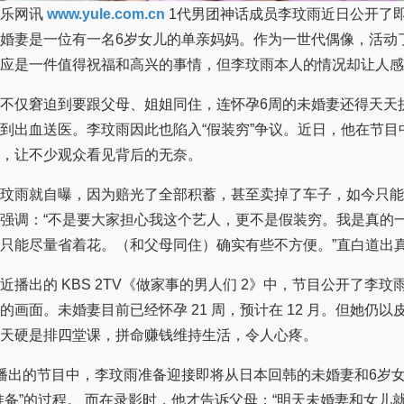
乐网讯
www.yule.com.cn
1代男团神话成员李玟雨近日公开了即将结婚的
婚妻是一位有一名6岁女儿的单亲妈妈。作为一世代偶像，活动
应是一件值得祝福和高兴的事情，但李玟雨本人的情况却让人感
仅窘迫到要跟父母、姐姐同住，连怀孕6周的未婚妻还得天天
到出血送医。李玟雨因此也陷入“假装穷”争议。近日，他在节目
，让不少观众看见背后的无奈。
雨就自曝，因为赔光了全部积蓄，甚至卖掉了车子，如今只能
强调：“不是要大家担心我这个艺人，更不是假装穷。我是真的
只能尽量省着花。（和父母同住）确实有些不方便。”直白道出
出的 KBS 2TV《做家事的男人们 2》中，节目公开了李玟
的画面。未婚妻目前已经怀孕 21 周，预计在 12 月。但她仍以
天硬是排四堂课，拼命赚钱维持生活，令人心疼。
出的节目中，李玟雨准备迎接即将从日本回韩的未婚妻和6岁女
准备”的过程。 而在录影时，他才告诉父母：“明天未婚妻和女儿