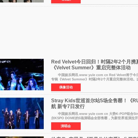
Red Velvet今日回归！时隔2年2个月
《Velvet Summer》重启完整体活动
中国娱乐网讯 www yule com cn Red Velvet将
专辑《Velvet Summer》时隔2年2个月重启完整体活动。
发行的专辑，主打柔和成熟氛围的夏日音乐，收录了成员
偶像活动
Stray Kids世巡首尔站5场全售罄！《RU
航 新专7日发行
中国娱乐网讯 www yule com cn 大势K-POP组合Stra
尔KSPO DOME的5场演唱会全部售罄，为新世界巡演拉
社JYP娱乐透露，Stray Kids于上月25至26日、29日及本
演唱会