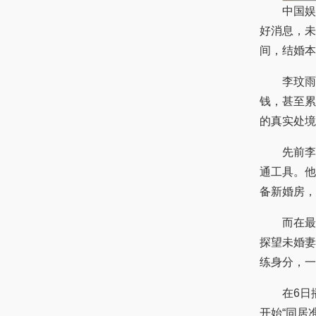
中国娱
好消息，未
间，结婚本
李玟雨不
钱，甚至累
的真实处境
先前李玟
通工具。他
备新婚房，
而在最近播
探望未婚妻
练身分，一
在6日播
开始“同居