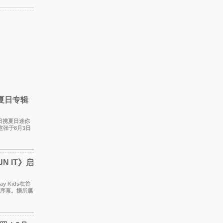
携夏日专辑
于今日携夏日迷你
这张于8月3日
们想着
N IT》启
y Kids在首
开序幕。据所属
月1至2日