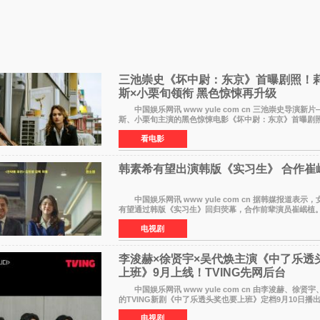
三池崇史《坏中尉：东京》首曝剧照！莉
斯×小栗旬领衔 黑色惊悚再升级
中国娱乐网讯 www yule com cn 三池崇史导演新片
斯、小栗旬主演的黑色惊悚电影《坏中尉：东京》首曝剧照
费拉拉&times;哈威·凯特尔的1992年《坏中尉》和沃纳·赫
看电影
韩素希有望出演韩版《实习生》 合作崔
中国娱乐网讯 www yule com cn 据韩媒报道表示，女演员韩素希
有望通过韩版《实习生》回归荧幕，合作前辈演员崔岷
息表示，演员韩素希目前已经结束了电视剧《Y计划》的拍
电视剧
李浚赫×徐贤宇×吴代焕主演《中了乐透
上班》9月上线！TVING先网后台
中国娱乐网讯 www yule com cn 由李浚赫、徐贤
的TVING新剧《中了乐透头奖也要上班》定档9月10日播
14日起登陆tvN月火档，实现先网后台双平台播出模式
电视剧