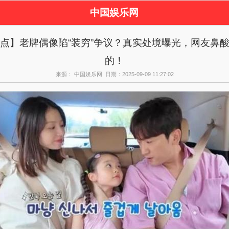
中国娱乐网
页
新闻
女性
看
点】老牌偶像陷“装穷”争议？真实处境曝光，网友鼻
视剧
演唱会
综艺节目
偶
的！
周边
来源： 中国娱乐网 日期：2025-09-09 11:27:02