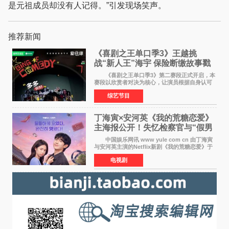
是元祖成员却没有人记得。”引发现场笑声。
推荐新闻
《喜剧之王单口季3》王越挑
战“新人王”海宇 保险断缴故事戳
中生活痛点
《喜剧之王单口季3》第二赛段正式开启，本
赛段以欣赏者对决为核心，让演员根据自身认可
选择对手，在作品碰撞中完成一次喜剧创作者之
综艺节目
间的交流。这里有实力相当的正面对抗，也有老
朋友、老对手之
丁海寅×安河英《我的荒糖恋爱》
主海报公开！失忆检察官与“假男
友”同居罗曼史来
中国娱乐网讯 www yule com cn 由丁海寅
与安河英主演的Netflix新剧《我的荒糖恋爱》于
近日公开主海报，正式进入开播倒计时。 海
电视剧
报中，两人并肩站在充满怀旧气息的九津麦芽村
街道上，丁