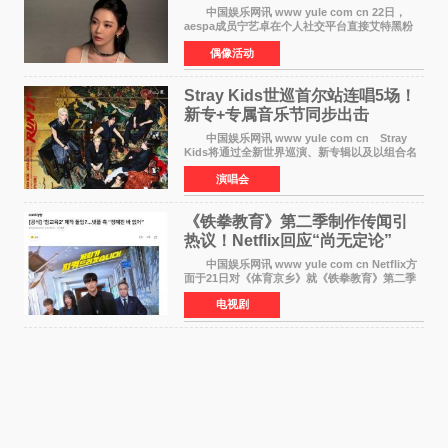
中国娱乐网讯 www yule com cn 22日，
aespa成员宁艺卓在个人社交平台直接艾特黑粉
账号，正面喊话回应长期以来的恶意攻击，引发
偶像活动
广泛关注。 宁艺卓在文中表示，自己早已注
意到部分网友持续
Stray Kids世巡首尔站连唱5场！
新专+专属音乐节同步出击
中国娱乐网讯 www yule com cn Stray
Kids将通过全新世界巡演、新专辑以及以组合名
义打造的专属音乐节等一系列全球活动，开启事
演唱会
业发展的全新篇章。 Stray Kids将于7月25日
至26日、29日
《铁拳教育》第二季制作传闻引
热议！Netflix回应“尚无定论”
中国娱乐网讯 www yule com cn Netflix方
面于21日对《体育京乡》就《铁拳教育》第二季
制作传闻划清界限，表示尚无定论。然而，业界
电视剧
却有传闻称已就《铁拳教育》第二季的制作展开
了讨论——《