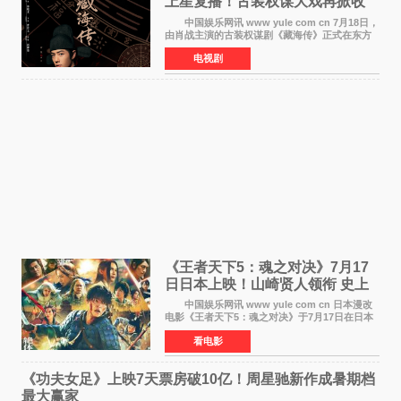
上星复播！古装权谋大戏再掀收
视热潮
中国娱乐网讯 www yule com cn 7月18日，
由肖战主演的古装权谋剧《藏海传》正式在东方
卫视上星复播，引发广泛关注。该剧此前已在网
电视剧
络平台播出，凭借精良制作和紧凑剧情收获不俗
口碑，此次上
《王者天下5：魂之对决》7月17
日日本上映！山崎贤人领衔 史上
最大“函谷关防卫战”
中国娱乐网讯 www yule com cn 日本漫改
电影《王者天下5：魂之对决》于7月17日在日本
全国上映。这部由佐藤信介执导、山崎贤人主演
看电影
的历史动作片，改编自原泰久同名人气漫画，继
续讲述信和漂
《功夫女足》上映7天票房破10亿！周星驰新作成暑期档
最大赢家