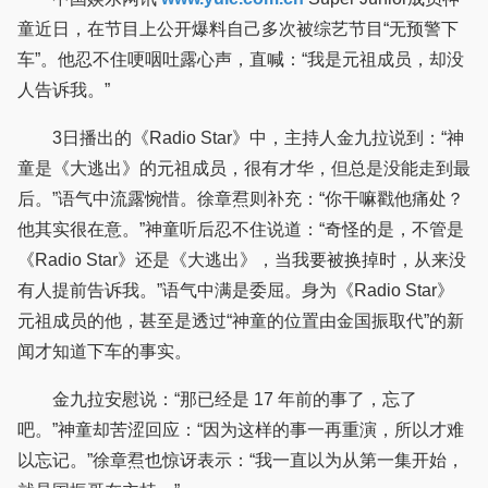
童近日，在节目上公开爆料自己多次被综艺节目“无预警下
车”。他忍不住哽咽吐露心声，直喊：“我是元祖成员，却没
人告诉我。”
3日播出的《Radio Star》中，主持人金九拉说到：“神
童是《大逃出》的元祖成员，很有才华，但总是没能走到最
后。”语气中流露惋惜。徐章焄则补充：“你干嘛戳他痛处？
他其实很在意。”神童听后忍不住说道：“奇怪的是，不管是
《Radio Star》还是《大逃出》，当我要被换掉时，从来没
有人提前告诉我。”语气中满是委屈。身为《Radio Star》
元祖成员的他，甚至是透过“神童的位置由金国振取代”的新
闻才知道下车的事实。
金九拉安慰说：“那已经是 17 年前的事了，忘了
吧。”神童却苦涩回应：“因为这样的事一再重演，所以才难
以忘记。”徐章焄也惊讶表示：“我一直以为从第一集开始，