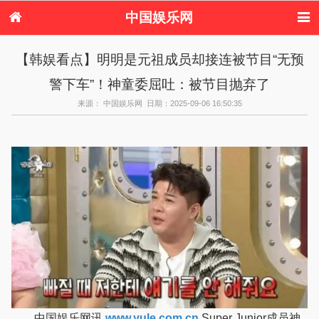
中国娱乐网
首页
新闻
女性
看电影
【韩娱看点】明明是元祖成员却接连被节目“无预
电视剧
演唱会
综艺节目
偶像活动
警下车”！神童委屈吐：被节目抛弃了
热周边
来源： 中国娱乐网 日期：2025-09-06 16:50:35
中国娱乐网讯
www.yule.com.cn
Super Junior成员神