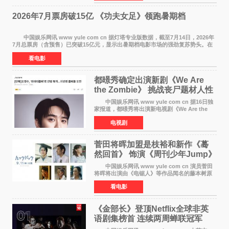
每次有演员到期不
2026年7月票房破15亿 《功夫女足》领跑暑期档
中国娱乐网讯 www yule com cn 据灯塔专业版数据，截至7月14日，2026年
7月总票房（含预售）已突破15亿元，显示出暑期档电影市场的强劲复苏势头。在
众多上映影片中，《功夫女足》《小黄人与大
看电影
都暻秀确定出演新剧《We Are
the Zombie》 挑战丧尸题材人性
喜剧
中国娱乐网讯 www yule com cn 据16日独
家报道，都暻秀将出演新电视剧《We Are the
Zombie》，在剧中饰演主演金仁钟一角，挑战与
电视剧
以往丧尸题材截然不同的人性喜剧。 新剧
《We Are t
菅田将晖加盟是枝裕和新作《蓦
然回首》 饰演《周刊少年Jump》
编辑
中国娱乐网讯 www yule com cn 演员菅田
将晖将出演由《电锯人》等作品闻名的藤本树原
作漫画改编的电影《蓦然回首》（是枝裕和导
看电影
演）。菅田饰演的角色是初中时代两位主人公带
着完成的作品前去
《金部长》登顶Netflix全球非英
语剧集榜首 连续两周蝉联冠军