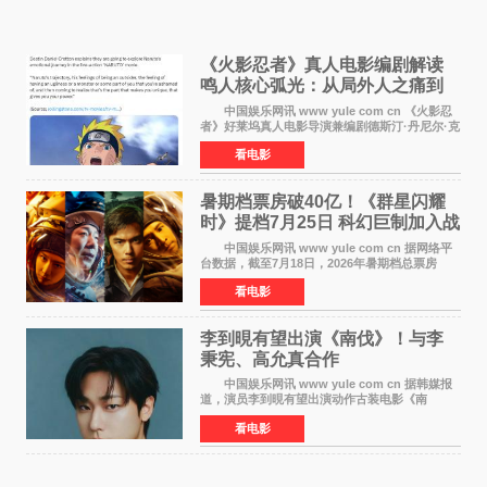
《火影忍者》真人电影编剧解读
鸣人核心弧光：从局外人之痛到
自我觉醒
中国娱乐网讯 www yule com cn 《火影忍
者》好莱坞真人电影导演兼编剧德斯汀·丹尼尔·克
雷顿近日在采访中分享了对主角鸣人成长弧光的
看电影
理解，透露电影将深入探索鸣人作为局外人的情
感历程。
暑期档票房破40亿！《群星闪耀
时》提档7月25日 科幻巨制加入战
局
中国娱乐网讯 www yule com cn 据网络平
台数据，截至7月18日，2026年暑期档总票房
（含预售）已正式突破40亿元大关，年度总票房
看电影
也随之逼近197亿元。超百部中外佳片同台竞技，
点燃了盛夏的电
李到晛有望出演《南伐》！与李
秉宪、高允真合作
中国娱乐网讯 www yule com cn 据韩媒报
道，演员李到晛有望出演动作古装电影《南
伐》，与李秉宪、高允真合作，引发关注。
看电影
该片为动作古装片，讲述朝鲜初期，为了解救被
倭寇绑走的俘虏，9