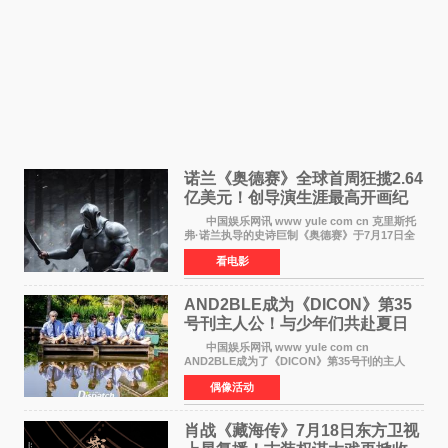
诺兰《奥德赛》全球首周狂揽2.64
亿美元！创导演生涯最高开画纪
录
中国娱乐网讯 www yule com cn 克里斯托
弗·诺兰执导的史诗巨制《奥德赛》于7月17日全
球上映，首周末票房表现远超预期——北美首周
看电影
三天粗报1 245亿美元（开画3919馆），全球首周
2 641亿美元
AND2BLE成为《DICON》第35
号刊主人公！与少年们共赴夏日
之约
中国娱乐网讯 www yule com cn
AND2BLE成为了《DICON》第35号刊的主人
公，本期标题为And The Summer。作为出道后
偶像活动
首次担任杂志画报主角的完整体，AND2BLE用清
澈的少年感与全新的夏天相遇了
肖战《藏海传》7月18日东方卫视