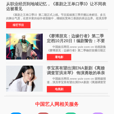
从职业经历到地域记忆，《喜剧之王单口季3》让不同表
达被看见
《喜剧之王单口季3》第二期正式上线。节目延续第三季开播以来鲜活、多元
的舞台气质，在更丰富的创作者面貌中，继续拓宽单口喜剧的表达边界。老演员带
着更加成熟的文本与舞台掌控回归，新面孔则
综艺节目
《赛博朋克：边缘行者》第二季
定档10月20日！编剧警告：不要
对角色投入太深
中国娱乐网讯 www yule com cn 动画剧集
《赛博朋克：边缘行者》第二季确切首播日期正
式敲定——将于10月20日在Netflix全球上线。此
看电影
前，Netflix韩国官方账号曾短暂出现这一日期信
息，随后迅
李宝英有望出演ENA新剧《离婚
调查官洪末琴》 饰演勇敢的单亲
妈妈家事调查官
中国娱乐网讯 www yule com cn 据韩媒报
道，演员李宝英有望出演ENA新剧《离婚调查官
洪末琴》女主角，引发观众期待。 李宝英在
电视剧
剧中饰演家庭法院家事调查官洪末琴一角——即
使在极限状况
中国艺人网相关服务