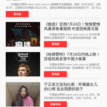
中国娱乐网讯 www yule com cn 据猫眼专业版数据，电影《功夫女足》上映
仅7天，总票房正式突破10亿元大关。这部由周星驰自编自导的喜剧大片，自7月11
日公映以来便展现出惊人的市场统治力。
看电影
《痴迷》定档7月24日！惊悚爱情
风暴席卷暑期档 年度恐怖黑马预
定
中国娱乐网讯 www yule com cn 2026年暑
期档又添重磅选手！万众期待的恐怖电影《痴
迷》今日正式官宣定档，将于7月24日登陆内地各
看电影
大院线。这部被业内专家誉为新世代爆款恐怖电
影的作品，将为
《哈姆雷特》7月18日内地上映！
莎翁经典首登中国大银幕
中国娱乐网讯 www yule com cn 改编自莎
士比亚同名戏剧的电影《哈姆雷特》将于7月18日
在中国内地上映。这部跨越四百年的文学经典被
看电影
搬上大银幕，为观众带来一场视觉与听觉的双重
盛宴。 《
于正发文送别白鹿：怀着嫁女儿
的心情 送走我爱的孩子
中国娱乐网讯 www yule com cn 16日，演
员白鹿正式告别欢娱影视，引发广泛关注。对
此，欢娱影视创始人于正在社交平台发文回应，
偶像活动
字里行间流露不舍与祝福。 于正透露，以前