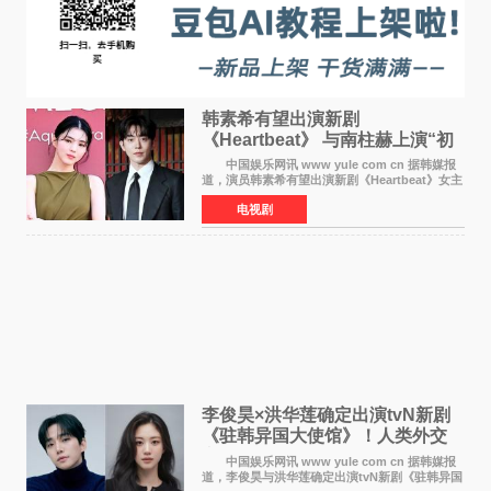
韩素希有望出演新剧
《Heartbeat》 与南柱赫上演“初
恋归来”奇幻罗曼史
中国娱乐网讯 www yule com cn 据韩媒报
道，演员韩素希有望出演新剧《Heartbeat》女主
角，与南柱赫合作，引发高度关注。 韩素希
电视剧
在剧中饰演能够看到过去的女人洪莎朗一角，因
初恋的意外
李俊昊×洪华莲确定出演tvN新剧
《驻韩异国大使馆》！人类外交
官与“龙”大使的奇幻
中国娱乐网讯 www yule com cn 据韩媒报
道，李俊昊与洪华莲确定出演tvN新剧《驻韩异国