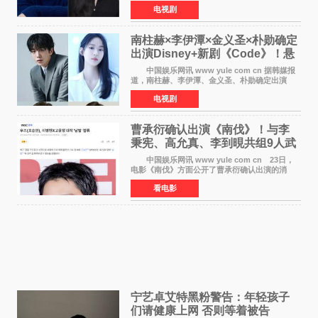
大使馆》，分别担任男女主角，引发期待。
电视剧
该剧讲述了一位因管理驻韩异国大使馆（负责管
理居住在大韩
南柱赫×李伊潭×金义圣×朴勋确定
出演Disney+新剧《Code》！悬
疑犯罪惊悚明年上线
中国娱乐网讯 www yule com cn 据韩媒报
道，南柱赫、李伊潭、金义圣、朴勋确定出演
Disney+新剧《Code》，该剧预计将于明年播
电视剧
出，引发高度关注。 本剧改编自同名人气台
剧，讲述了一位往来
曹承衍确认出演《南伐》！与李
秉宪、高允真、李到晛共组9人武
士团
中国娱乐网讯 www yule com cn 23日，
电影《南伐》方面公开了曹承衍确认出演的消
息。通过歌手活动展现出独特色彩的曹承衍将在
看电影
片中饰演拥有出色弓箭技术的弓箭手，他将在这
一历史动作大片中展
宁艺卓艾特黑粉警告：年轻孩子
们​请健康上网 否则等着被告