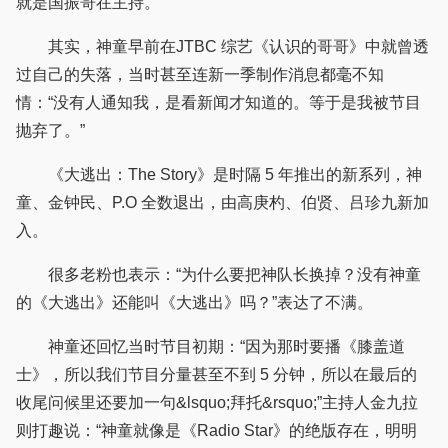
就是国振哥在主持。”
其实，神童早前在JTBC 综艺《认识的哥哥》中就曾透
过自己的失落，当时甚至连新一季制作消息都毫不知
情：“没有人通知我，是看新闻才知道的。等于是我被节目
抛弃了。”
《大逃出：The Story》是时隔 5 年推出的新系列，神
童、金钟民、P.O 全数退出，由高庚杓、伯贤、吕珍九新加
入。
很多老粉也表示：“为什么要把神队长换掉？没有神童
的《大逃出》还能叫《大逃出》吗？”表达了不满。
神童还回忆当时节目初期：“因为那时要播《膝盖道
士》，所以我们节目分量甚至不到 5 分钟，所以在最后的
收尾问候里还要加一句&lsquo;拜托&rsquo;”主持人金九拉
则打趣说：“神童就像是《Radio Star》的绝版存在，明明