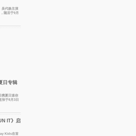
宇、吴代焕主演
出，随后于9月
。 本剧改
携夏日专辑
于今日携夏日迷你
这张于8月3日
们想着
N IT》启
y Kids在首