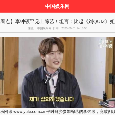
中国娱乐网
页
新闻
女性
看
看点】李钟硕罕见上综艺！坦言：比起《刘QUIZ》
视剧
演唱会
综艺节目
偶
来源： 中国娱乐网 日期：2025-09-01 14:16:58
周边
le.com.cn 平时鲜少参加综艺的李钟硕，竟破例现身主持人