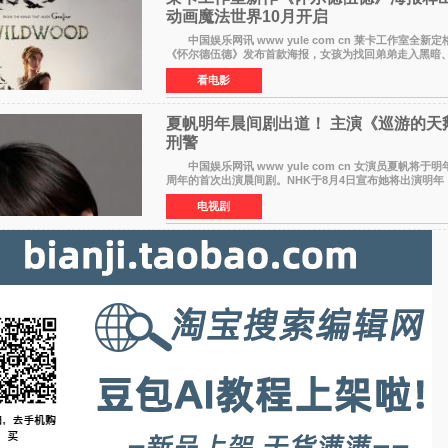
动画魔法世界10月开启
中国娱乐网讯 www yule com cn 莱卡工作室全新
《怀尔德伍德》发布首款海报，女孩为找回弟弟走入黑暗
魔法世界，一场关于勇气与亲情的奇幻冒险即将展开。
看电影
夏帆明年晨间剧出道！ 主演《巡游的天
刑警
中国娱乐网讯 www yule com cn 女演员夏帆将于明
周年的首次出演晨间剧。NHK于8月4日宣布她将出演明年（
上半期的晨间剧《巡游的天鹅》，饰演与女主角森田望智
电视剧