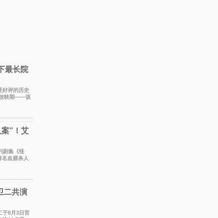
创下最长院
备受好评的历史
线放映期——该
日，如
案”！艾
著名血腥杀人
蒂饰
卫二共演