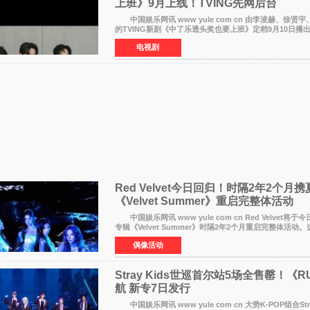
上班》9月上线！TVING先网后台
中国娱乐网讯 www yule com cn 由李浚赫、徐贤
的TVING新剧《中了乐透头奖也要上班》定档9月10日播
14日起登陆tvN月火档，实现先网后台双平台播出模式
电视剧
Red Velvet今日回归！时隔2年2个月
《Velvet Summer》重启完整体活动
中国娱乐网讯 www yule com cn Red Velvet将
专辑《Velvet Summer》时隔2年2个月重启完整体活动。
发行的专辑，主打柔和成熟氛围的夏日音乐，收录了成员
偶像活动
Stray Kids世巡首尔站5场全售罄！《RU
航 新专7日发行
中国娱乐网讯 www yule com cn 大势K-POP组合Stra