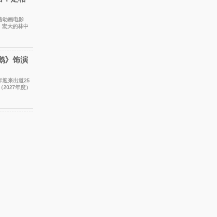
定格动画电影
、宏大的林中
 本片由特
鹅》饰演
年迎来出道25
2027年度）
饰演的生