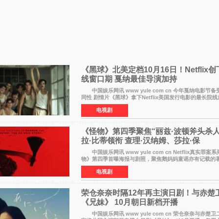
《黑球》北美定档10月16日！Netflix
线窗口期 戛纳最佳导演加持
中国娱乐网讯 www yule com cn 今年戛纳电影节
同性 剧情片《黑球》拿下Netflix美国发行电影的最长院
片最新定档今年10月16日美国影院上映（此前定档11月6
电视剧
《怪物》第四季聚焦“丽兹·波顿斧头杀人
拉·比蒂领衔 查理·汉纳姆、莎拉·保
中国娱乐网讯 www yule com cn Netflix真实罪案系列剧集《怪
物》第四季首曝海报与剧照，聚焦鹅妈妈童谣亦有记载的
案——丽兹·波顿砍死生父与继母案。 本季由艾拉·比
电视剧
荣仓奈奈时隔12年再主演日剧！与赤楚
《兄妹》 10月朝日新档开播
中国娱乐网讯 www yule com cn 荣仓奈奈与赤楚卫二于8月3日官