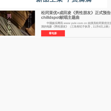
松冈茉优×成田凌《男性朋友》正式预告
chilldspot献唱主题曲​
中国娱乐网讯 www yule com cn 由演员松冈茉优
演的电影《男性朋友》（三岛有纪子执导，11月6日上映）
正式视觉图与正式预告片。同时，三人乐队chilldspot为
看电影