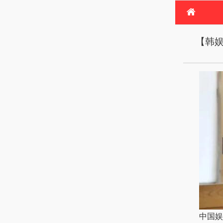
首
【韩娱
电
热
中国娱乐网讯 www.yu