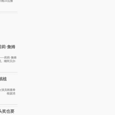
晚10点播
2年再度担
莉·詹姆
——莉莉·詹姆
。继阿贝尔·
岷植
植。 根据消
摄工
头奖也要