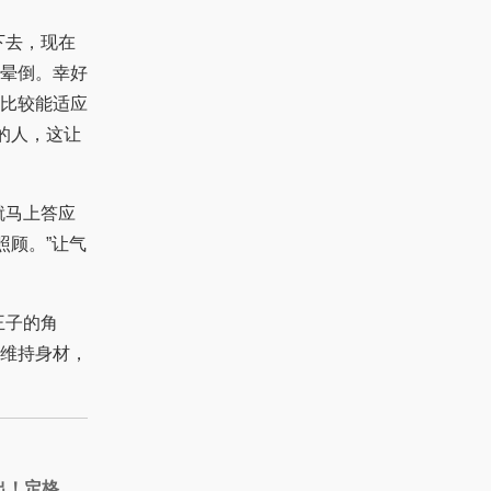
下去，现在
晕倒。幸好
比较能适应
的人，这让
就马上答应
照顾。”让气
王子的角
维持身材，
出！定格