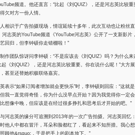
ouTube频道。他还直言：“比起《刘QUIZ》，还是河志英比较重
得欠对方一份人情。
相识于广告拍摄现场，情谊延续十多年，此次互动也让粉丝直
，河志英的YouTube频道《YouTube河志英》公开了一支新影片
艺回归，但李钟硕你走错棚啦！”
团队惊讶问李钟硕：“不是应该去《刘QUIZ》吗？为什么来
比起《刘QUIZ》，还是河志英比较重要。你在说什么呢！”大方
，甚至还替她积极联络嘉宾。
示“如果订阅者增加就会更快乐”时，李钟硕则回应：“这就是
但我一直觉得奇怪，你为什么没早点开始？因为我觉得你一定会
比想像中晚，但应该是在经过很多挣扎和思考后才开始的吧。”
志英的缘分可追溯到2013年的一次广告拍摄。河志英回忆：
时他人中都在冒汗，耳朵和脸都红了，看起来不知所措。我心想&ls
照顾他&rsquo;，于是把手上的剧本放下。”