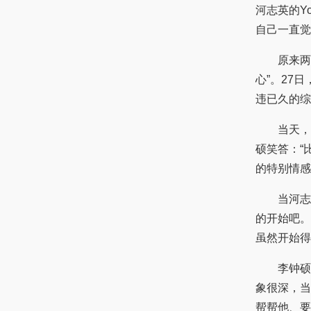
河志英的Y
自己一直觉
原来两人
心”。27日
违已久的综
当天，制作
硕笑答：“
的特别情感
当河志英表
的开始吧。
虽然开始得
李钟硕与河
象很深，当
帮帮他、要