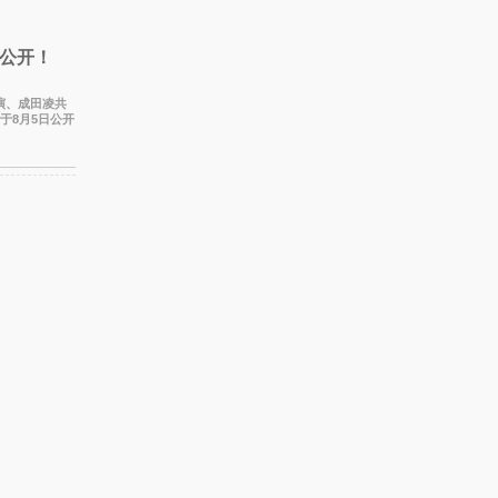
公开！
主演、成田凌共
于8月5日公开
该片创