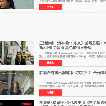
宣将共同主演朝日电视台日剧《兄妹》（10月开播，每周六
出）。这也是荣仓奈奈继TBS剧集《为了N》之后，暌违1
电视剧
三池崇史《坏中尉：东京》首曝剧照！莉
斯×小栗旬领衔 黑色惊悚再升级
中国娱乐网讯 www yule com cn 三池崇史导演新片
斯、小栗旬主演的黑色惊悚电影《坏中尉：东京》首曝剧照
费拉拉&times;哈威·凯特尔的1992年《坏中尉》和沃纳·赫
看电影
韩素希有望出演韩版《实习生》 合作崔
中国娱乐网讯 www yule com cn 据韩媒报道表示，女演员韩素希
有望通过韩版《实习生》回归荧幕，合作前辈演员崔岷
息表示，演员韩素希目前已经结束了电视剧《Y计划》的拍
电视剧
李浚赫×徐贤宇×吴代焕主演《中了乐透