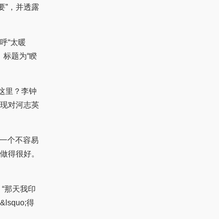
要”，并透露
呼“太暖
，标题为“睽
这里？李钟
展现对河志英
一个不容易
做得很好。
“那天我印
quo;得