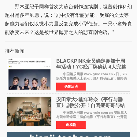
野木亚纪子同样首次为该台创作连续剧，坦言创作科幻
题材是多年夙愿，说：“剧中没有华丽异能，受雇的文太等
超能力者们仅以微小力量反复完成小型任务。一只小蜜蜂真
能改变未来？这是被世界抛弃之人的悲喜剧物语。”
推荐新闻
BLACKPINK全员确定参加十周
年活动！YG经厂牌确认 4人完整
体合体成行
中国娱乐网讯 www yule com cn 7日，YG
娱乐方面相关人士表示：经厂牌确认后，最终确
定4名成员均将出席。YG方面最终确认了智秀、
偶像活动
JENNIE、ROS&Eacute;、LISA四位
BLACKPINK成员全员出席，使组
安田章大×能年玲奈《平行与垂
直》剧照公开！自闭症哥哥与结
婚前夕妹妹直面未来
中国娱乐网讯 www yule com cn 安田章大
与能年玲奈双主演的电影《平行与垂直》公开剧
照，该片将于8月28日上映。 本片围绕患有自
电视剧
闭症谱系障碍的哥哥大贵（安田章大 饰）与即将
结婚的妹妹