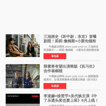
三池崇史《坏中尉：东京》首曝
剧照！莉莉·詹姆斯×小栗旬领衔
黑色惊悚再升级
中国娱乐网讯 www yule com cn 三池崇史
导演新片——莉莉·詹姆斯、小栗旬主演的黑色惊
悚电影《坏中尉：东京》首曝剧照。继阿贝尔·费
看电影
拉拉&times;哈威·凯特尔的1992年《坏中尉》和
沃纳·赫
韩素希有望出演韩版《实习生》
合作崔岷植
中国娱乐网讯 www yule com cn 据韩媒报
道表示，女演员韩素希有望通过韩版《实习生》
回归荧幕，合作前辈演员崔岷植。 根据消息
电视剧
表示，演员韩素希目前已经结束了电视剧《Y计
划》的拍摄工
李浚赫×徐贤宇×吴代焕主演《中
了乐透头奖也要上班》9月上线！
TVING先网后台