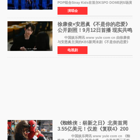
POP组合Stray Kids在首尔KSPO DOME的5场演
唱会全部售罄，为新世界巡演拉开序幕。据所属
演唱会
社JYP娱乐透露，Stray Kids于上月25至26日、
29日及本月1至2日
徐康俊×安恩眞《不是你的恋爱》
公开剧照！9月12日首播 现实共鸣
罗曼史来袭
中国娱乐网讯 www yule com cn 由徐康俊
与安恩眞主演的KBS新周末剧《不是你的恋爱》
于近日公开首波剧照，正式定档9月12日首
电视剧
播。 剧照中，徐康俊与安恩眞并肩而坐，眼
神中流露出复杂而微
《蜘蛛侠：崭新之日》北美首周
3.55亿美元！仅差《复联4》200
万 影史第二全球开画
中国娱乐网讯 www yule com cn 《蜘