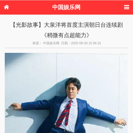
中国娱乐网
首页
新闻
女性
看电影
【光影故事】大泉洋将首度主演朝日台连续剧
电视剧
演唱会
综艺节目
偶像活动
《稍微有点超能力》
热周边
来源： 中国娱乐网 日期：2025-08-20 15:36:16