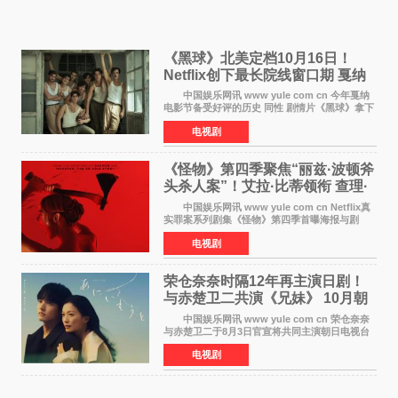
《黑球》北美定档10月16日！
Netflix创下最长院线窗口期 戛纳
最佳导演加持
中国娱乐网讯 www yule com cn 今年戛纳
电影节备受好评的历史 同性 剧情片《黑球》拿下
Netflix美国发行电影的最长院线放映期——该片
电视剧
最新定档今年10月16日美国影院上映（此前定档
11月6日，如
《怪物》第四季聚焦“丽兹·波顿斧
头杀人案”！艾拉·比蒂领衔 查理·
汉纳姆、莎拉·保
中国娱乐网讯 www yule com cn Netflix真
实罪案系列剧集《怪物》第四季首曝海报与剧
照，聚焦鹅妈妈童谣亦有记载的著名血腥杀人案
电视剧
——丽兹·波顿砍死生父与继母案。 本季由艾
拉·比蒂饰
荣仓奈奈时隔12年再主演日剧！
与赤楚卫二共演《兄妹》 10月朝
日新档开播
中国娱乐网讯 www yule com cn 荣仓奈奈
与赤楚卫二于8月3日官宣将共同主演朝日电视台
日剧《兄妹》（10月开播，每周六晚10点播
电视剧
出）。这也是荣仓奈奈继TBS剧集《为了N》之
后，暌违12年再度担