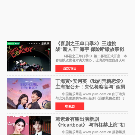
《喜剧之王单口季3》王越挑
战“新人王”海宇 保险断缴故事戳
中生活痛点
《喜剧之王单口季3》第二赛段正式开启，本
赛段以欣赏者对决为核心，让演员根据自身认可
选择对手，在作品碰撞中完成一次喜剧创作者之
综艺节目
间的交流。这里有实力相当的正面对抗，也有老
朋友、老对手之
丁海寅×安河英《我的荒糖恋爱》
主海报公开！失忆检察官与“假男
友”同居罗曼史来
中国娱乐网讯 www yule com cn 由丁海寅
与安河英主演的Netflix新剧《我的荒糖恋爱》于
近日公开主海报，正式进入开播倒计时。 海
电视剧
报中，两人并肩站在充满怀旧气息的九津麦芽村
街道上，丁
韩素希有望出演新剧
《Heartbeat》 与南柱赫上演“初
恋归来”奇幻罗曼史
中国娱乐网讯 www yule com cn 据韩媒报