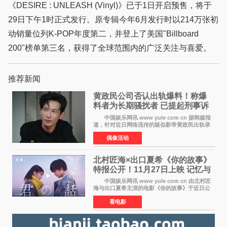
《DESIRE : UNLEASH (Vinyl)》已于1日开启预售，将于
29日下午1时正式发行。原专辑今年6月发行时以214万张初
动销量位列K-POP年度第二，并登上了美国"Billboard
200"榜单第三名，获得了全球范围内的广泛关注与喜爱。
推荐新闻
黄政民公司否认出轨爆料！称爆
料者为长期骚扰者 已提起刑事诉
讼
中国娱乐网讯 www yule com cn 据韩媒报
道，针对近日网络流传的疑似影帝黄政民出轨录
音及短信爆料，黄政民所属经纪公司于今日正式
偶像活动
发表声明，明确否认相关传闻。 公司表示，
爆料者是一名长
北村匠海×出口夏希《你的故事》
特报公开！11月27日上映 记忆与
初恋的奇幻交织
中国娱乐网讯 www yule com cn 由北村匠
海与出口夏希主演的电影《你的故事》于近日公
开特报影像，正式定档11月27日上映。 本片
看电影
改编自三秋缒同名小说，编剧由曾执笔《孤独摇
滚！》的吉田惠