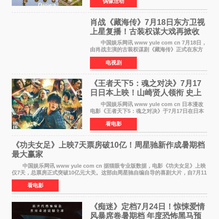
偶像活动
首次担任杂志画报主角的完整体，AND2BLE用清
澈的少年感与全新的夏天相遇了
肖战《藏海传》7月18日东方卫视
上星复播！古装权谋大戏再掀收
视热潮
中国娱乐网讯 www yule com cn 7月18日，
由肖战主演的古装权谋剧《藏海传》正式在东方
卫视上星复播，引发广泛关注。该剧此前已在网
电视剧
络平台播出，凭借精良制作和紧凑剧情收获不俗
口碑，此次上
《王者天下5：魂之对决》7月17
日日本上映！山崎贤人领衔 史上
最大“函谷关防卫战”
中国娱乐网讯 www yule com cn 日本漫改
电影《王者天下5：魂之对决》于7月17日在日本
全国上映。这部由佐藤信介执导、山崎贤人主演
看电影
的历史动作片，改编自原泰久同名人气漫画，继
续讲述信和漂
《功夫女足》上映7天票房破10亿！周星驰新作成暑期档
最大赢家
中国娱乐网讯 www yule com cn 据猫眼专业版数据，电影《功夫女足》上映
仅7天，总票房正式突破10亿元大关。这部由周星驰自编自导的喜剧大片，自7月11
日公映以来便展现出惊人的市场统治力。
看电影
《痴迷》定档7月24日！惊悚爱情
风暴席卷暑期档 年度恐怖黑马预