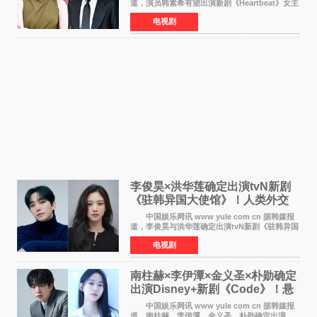
道，演员韩素希有望出演新剧《Heartbeat》女主
角，与南柱赫合作，引发高度关注。 韩素希
电视剧
在剧中饰演能够看到过去的女人洪莎朗一角，因
初恋的意外
李俊昊×洪华莲确定出演tvN新剧
《驻韩异国大使馆》！人类外交
官与“龙”大使的奇幻
中国娱乐网讯 www yule com cn 据韩媒报
道，李俊昊与洪华莲确定出演tvN新剧《驻韩异国
大使馆》，分别担任男女主角，引发期待。
电视剧
该剧讲述了一位因管理驻韩异国大使馆（负责管
理居住在大韩
南柱赫×李伊潭×金义圣×朴勋确定
出演Disney+新剧《Code》！悬
疑犯罪惊悚明年上线
中国娱乐网讯 www yule com cn 据韩媒报
道，南柱赫、李伊潭、金义圣、朴勋确定出演