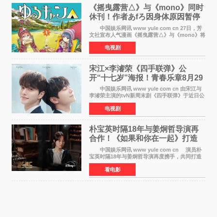
《摇曳露营△》与《mono》同时
休刊！作者あfろ因身体原因暂停
双连载
中国娱乐网讯 www yule com cn 27日，芳
文社宣布人气漫画《摇曳露营△》与《mono》将
暂停连载一段时间，原因是漫画家あfろ身体状况
电视剧
不佳。 编辑部表示：一直承蒙各位对
《mono》的喜爱，
宋江×李濬荣《四手联弹》公
开“十七岁”海报！青春乐章8月29
日奏响
中国娱乐网讯 www yule com cn 由宋江与
李濬荣主演的tvN新周末剧《四手联弹》于近日公
开十七岁版海报，以充满青春气息的画面再度点
电视剧
燃观众期待。 海报中，宋江与李濬荣并肩站
在音乐教室的
朴宝英时隔18年与姜炯哲导演再
合作！《如果和你在一起》打造
奇幻浪漫喜剧
中国娱乐网讯 www yule com cn 演员朴
宝英时隔18年与姜炯哲导演再度携手，共同打造
备受期待的浪漫喜剧新作《如果和你在一起》
看电影
（暂定名）。据OSEN报道，朴宝英将出演该片
女主角，自2008年《