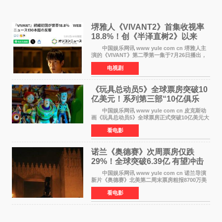
堺雅人《VIVANT2》首集收视率
18.8%！创《半泽直树2》以来
TBS周日剧场最高开局
中国娱乐网讯 www yule com cn 堺雅人主
演的《VIVANT》第二季第一集于7月26日播出，
首集收视率高达18 8%，成为自2020年《半泽直
电视剧
树2》首集22%以来，TBS周日剧场最高开播收视
纪录。 考虑到
《玩具总动员5》全球票房突破10
亿美元！系列第三部“10亿俱乐
部”达成
中国娱乐网讯 www yule com cn 皮克斯动
画《玩具总动员5》全球票房正式突破10亿美元大
关。截至上周末，该片全球累计票房已达10 22亿
看电影
美元，其中北美市场贡献4 48亿美元，中国内地
票房达2 82
诺兰《奥德赛》次周票房仅跌
29%！全球突破6.39亿 有望冲击
13亿成诺兰最卖座电影
中国娱乐网讯 www yule com cn 诺兰导演
新片《奥德赛》北美第二周末票房粗报8700万美
元（周五至周日：2600万&rarr;3460万
看电影
&rarr;2640万），较首周1 24亿美元仅下跌29
6%，走势极为强劲，远超