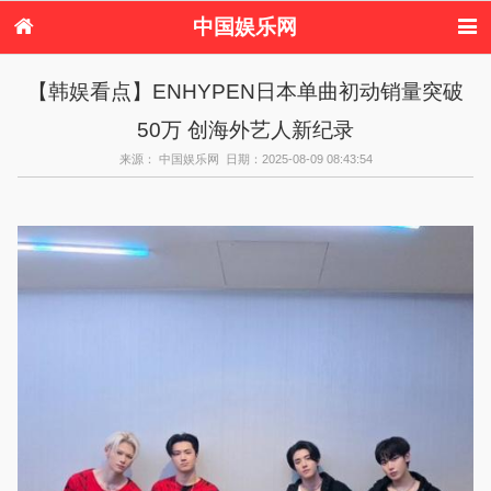
中国娱乐网
首页
新闻
女性
看电影
【韩娱看点】ENHYPEN日本单曲初动销量突破
电视剧
演唱会
综艺节目
偶像活动
50万 创海外艺人新纪录
热周边
来源： 中国娱乐网 日期：2025-08-09 08:43:54