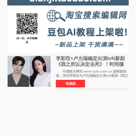
李彩玟×卢允瑞确定出演tvN新剧
《我之所以决定去死》！时间循
环青春爱情来袭
中国娱乐网讯 www yule com cn 据韩媒报
道，演员李彩玟与卢允瑞确定出演tvN新剧《我之
所以决定去死》，分别担任男女主角。该剧预计
电视剧
将于明年播出，引发观众期待。 本剧改编自
NAVER同名人气