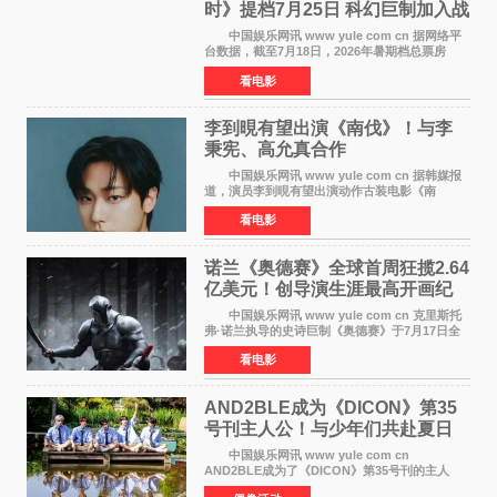
时》提档7月25日 科幻巨制加入战
局
中国娱乐网讯 www yule com cn 据网络平
台数据，截至7月18日，2026年暑期档总票房
（含预售）已正式突破40亿元大关，年度总票房
看电影
也随之逼近197亿元。超百部中外佳片同台竞技，
点燃了盛夏的电
李到晛有望出演《南伐》！与李
秉宪、高允真合作
中国娱乐网讯 www yule com cn 据韩媒报
道，演员李到晛有望出演动作古装电影《南
伐》，与李秉宪、高允真合作，引发关注。
看电影
该片为动作古装片，讲述朝鲜初期，为了解救被
倭寇绑走的俘虏，9
诺兰《奥德赛》全球首周狂揽2.64
亿美元！创导演生涯最高开画纪
录
中国娱乐网讯 www yule com cn 克里斯托
弗·诺兰执导的史诗巨制《奥德赛》于7月17日全
球上映，首周末票房表现远超预期——北美首周
看电影
三天粗报1 245亿美元（开画3919馆），全球首周
2 641亿美元
AND2BLE成为《DICON》第35
号刊主人公！与少年们共赴夏日
之约
中国娱乐网讯 www yule com cn
AND2BLE成为了《DICON》第35号刊的主人
公，本期标题为And The Summer。作为出道后