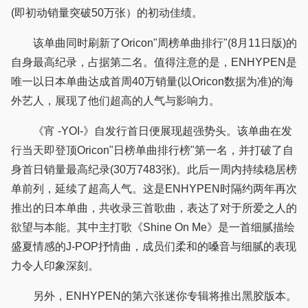
(即初动销量突破50万张）的初动佳绩。
该单曲同时刷新了Oricon"周榜单曲排行"(8月11日版)的
自身最高纪录，占据第二名。值得注意的是，ENHYPEN是
唯一以日本单曲达成首周40万销量(以Oricon数据为准)的海
外艺人，展现了他们超高的人气与影响力。
《宵 -YOI-》自发行首日便展现超强势头。该单曲在发
行当天即登顶Oricon"日榜单曲排行榜"第一名，并打破了自
身首日销量最高纪录(30万7483张)。此后一周内持续稳居榜
单前列，延续了超高人气。这是ENHYPEN时隔约两年再次
推出的日本单曲，共收录三首歌曲，表达了对于所爱之人的
欲望与本能。其中主打歌《Shine On Me》是一首细腻描绘
盛夏情感的J-POP抒情曲，成员们柔和的嗓音与细腻的表现
力令人印象深刻。
另外，ENHYPEN的第六张迷你专辑将推出黑胶版本。