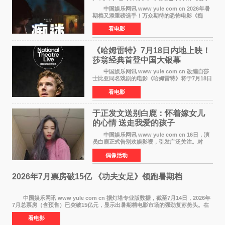
定
中国娱乐网讯 www yule com cn 2026年暑
期档又添重磅选手！万众期待的恐怖电影《痴
迷》今日正式官宣定档，将于7月24日登陆内地各
看电影
大院线。这部被业内专家誉为新世代爆款恐怖电
影的作品，将为
《哈姆雷特》7月18日内地上映！
莎翁经典首登中国大银幕
中国娱乐网讯 www yule com cn 改编自莎
士比亚同名戏剧的电影《哈姆雷特》将于7月18日
在中国内地上映。这部跨越四百年的文学经典被
看电影
搬上大银幕，为观众带来一场视觉与听觉的双重
盛宴。 《
于正发文送别白鹿：怀着嫁女儿
的心情 送走我爱的孩子
中国娱乐网讯 www yule com cn 16日，演
员白鹿正式告别欢娱影视，引发广泛关注。对
此，欢娱影视创始人于正在社交平台发文回应，
偶像活动
字里行间流露不舍与祝福。 于正透露，以前
每次有演员到期不
2026年7月票房破15亿 《功夫女足》领跑暑期档
中国娱乐网讯 www yule com cn 据灯塔专业版数据，截至7月14日，2026年
7月总票房（含预售）已突破15亿元，显示出暑期档电影市场的强劲复苏势头。在
众多上映影片中，《功夫女足》《小黄人与大
看电影