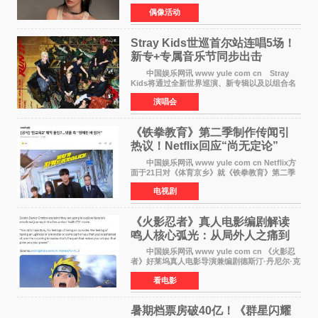
账号，正面喊话回应长期以来的恶意攻击，引发
偶像活动
广泛关注。 宁艺卓在文中表示，自己早已注
意到部分网友持续
Stray Kids世巡首尔站连唱5场！
新专+专属音乐节同步出击
中国娱乐网讯 www yule com cn Stray
Kids将通过全新世界巡演、新专辑以及以组合名
义打造的专属音乐节等一系列全球活动，开启事
演唱会
业发展的全新篇章。 Stray Kids将于7月25日
至26日、29日
《铁拳教育》第二季制作传闻引
热议！Netflix回应“尚无定论”
中国娱乐网讯 www yule com cn Netflix方
面于21日对《体育京乡》就《铁拳教育》第二季
制作传闻划清界限，表示尚无定论。然而，业界
电视剧
却有传闻称已就《铁拳教育》第二季的制作展开
了讨论——《
《火影忍者》真人电影编剧解读
鸣人核心弧光：从局外人之痛到
自我觉醒
中国娱乐网讯 www yule com cn 《火影忍
者》好莱坞真人电影导演兼编剧德斯汀·丹尼尔·克
雷顿近日在采访中分享了对主角鸣人成长弧光的
看电影
理解，透露电影将深入探索鸣人作为局外人的情
感历程。
暑期档票房破40亿！《群星闪耀