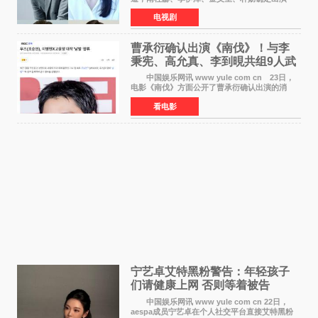
Disney+新剧《Code》，该剧预计将于明年播
电视剧
出，引发高度关注。 本剧改编自同名人气台
剧，讲述了一位往来
曹承衍确认出演《南伐》！与李
秉宪、高允真、李到晛共组9人武
士团
中国娱乐网讯 www yule com cn 23日，
电影《南伐》方面公开了曹承衍确认出演的消
息。通过歌手活动展现出独特色彩的曹承衍将在
看电影
片中饰演拥有出色弓箭技术的弓箭手，他将在这
一历史动作大片中展
宁艺卓艾特黑粉警告：年轻孩子
们​请健康上网 否则等着被告
中国娱乐网讯 www yule com cn 22日，
aespa成员宁艺卓在个人社交平台直接艾特黑粉